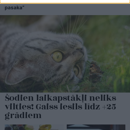
un vienas nakts
pasaka”
Šodien laikapstākļi neliks
vilties! Gaiss iesils līdz +25
grādiem