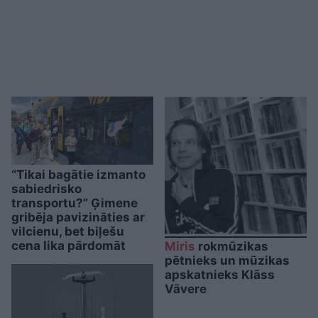
“Tikai bagātie izmanto
sabiedrisko
transportu?” Ģimene
gribēja pavizināties ar
vilcienu, bet biļešu
cena lika pārdomāt
Miris
rokmūzikas
pētnieks un mūzikas
apskatnieks Klāss
Vāvere