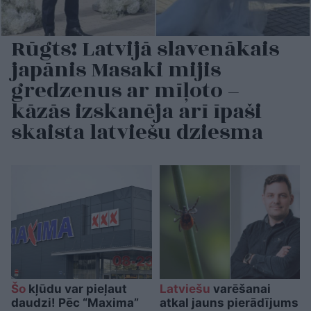
Rūgts! Latvijā slavenākais
japānis Masaki mijis
gredzenus ar mīļoto –
kāzās izskanēja arī īpaši
skaista latviešu dziesma
Šo
kļūdu var pieļaut
Latviešu
varēšanai
daudzi! Pēc “Maxima”
atkal jauns pierādījums