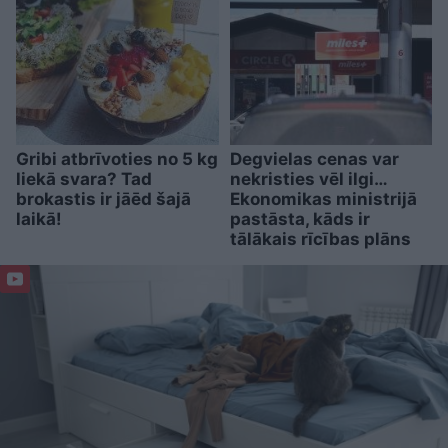
Gribi atbrīvoties no 5 kg
Degvielas cenas var
liekā svara? Tad
nekristies vēl ilgi…
brokastis ir jāēd šajā
Ekonomikas ministrijā
laikā!
pastāsta, kāds ir
tālākais rīcības plāns