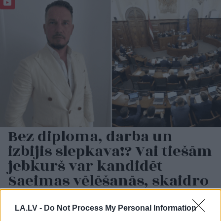
Bez diploma, darba un
izbijis slepkava!? Vai tiešām
jebkurš var kandidēt
Saeimas vēlēšanās, skaidro
advokāts
LA.LV -
Do Not Process My Personal Information