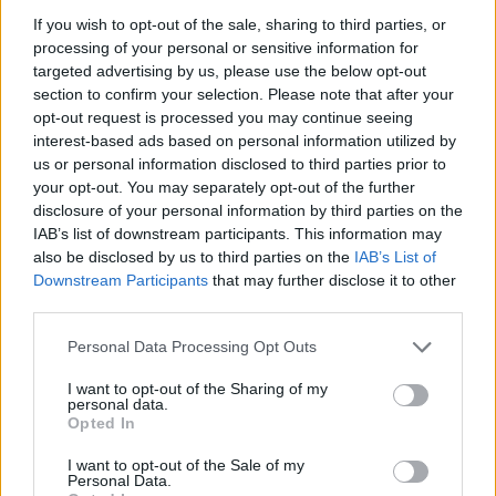
If you wish to opt-out of the sale, sharing to third parties, or
processing of your personal or sensitive information for
targeted advertising by us, please use the below opt-out
section to confirm your selection. Please note that after your
opt-out request is processed you may continue seeing
interest-based ads based on personal information utilized by
us or personal information disclosed to third parties prior to
Traģēdija, kas pirms
“Mēs turpināmies!”
your opt-out. You may separately opt-out of the further
septiņiem gadiem
Kaspars Zemītis ar
disclosure of your personal information by third parties on the
satricināja Latviju:
lepnumu atrāda savu
IAB’s list of downstream participants. This information may
mājdzemdību lietā
jauno statusu
also be disclosed by us to third parties on the
IAB’s List of
stājies spēkā
Downstream Participants
that may further disclose it to other
cietumsods
third parties.
Please note that this website/app uses one or more Google
Personal Data Processing Opt Outs
services and may gather and store information including but
not limited to your visit or usage behaviour. You may click to
I want to opt-out of the Sharing of my
personal data.
grant or deny consent to Google and its third-party tags to
Opted In
use your data for below specified purposes in below Google
consent section.
I want to opt-out of the Sale of my
Personal Data.