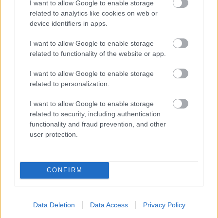
Kā duncis mugurā!
VIDEO.
Smaga nakts
I want to allow Google to enable storage
Bagātā Krievijas
Odesā – Krievijas
related to analytics like cookies on web or
kaimiņvalsts praktiski
triecienos sagrautas
device identifiers in apps.
atteikusies no Krievijas
ēkas un ievainoti cilvēki
naftas iepirkšanas
I want to allow Google to enable storage
related to functionality of the website or app.
I want to allow Google to enable storage
related to personalization.
I want to allow Google to enable storage
Teju 1900 eiro mēnesī!
related to security, including authentication
Viena ieslodzītā
functionality and fraud prevention, and other
uzturēšana Latvijā
user protection.
kļūst arvien dārgāka
Ukrainā
noslēgusies 40
dienu operācija.
CONFIRM
Zelenskis norāda, ka ir
apmierināts un
zaudējumi esot
Abgunstes
muižā
iespaidīgi
Data Deletion
Data Access
Privacy Policy
atdzīvosies “Tūkstoš