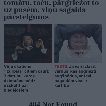
tomātu, taču, pārgriežot to
uz pusēm, viņu sagaida
pārsteigums
Viņu skatiens
TESTS.
Ja vari izlasīt
“izurbjas” citiem cauri:
vārdus, kas apgriezti
3 datumi, kuros
augšpēdus, ar tevi
dzimušos mēdz
pagaidām viss ir
uzskatīt par
kārtībā
biedējošiem