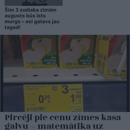
Šīm 3 zodiaka zīmēm
augusts būs īsts
murgs – esi gatavs jau
tagad!
Pircēji pie cenu zīmes kasa
galvu – matemātika uz