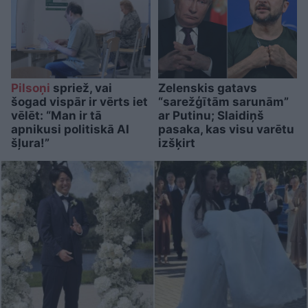
Pilsoņi
spriež, vai
Zelenskis gatavs
šogad vispār ir vērts iet
“sarežģītām sarunām”
vēlēt: “Man ir tā
ar Putinu; Slaidiņš
apnikusi politiskā AI
pasaka, kas visu varētu
šļura!”
izšķirt