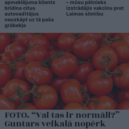
apmeklējuma klients
– mūsu pētnieks
brīdina citus
izstrādājis vakcīnu pret
autovadītājus
Laimas slimību
neuzkāpt uz tā paša
grābekļa
FOTO. “Vai tas ir normāli?”
Guntars veikalā nopērk