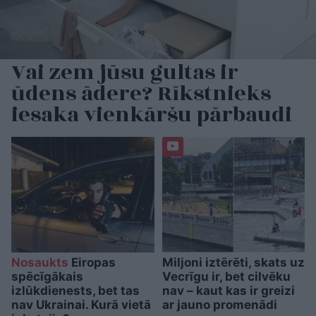
Vai zem jūsu gultas ir
ūdens ādere? Rīkstnieks
iesaka vienkāršu pārbaudi
Nosaukts
Eiropas
Miljoni iztērēti, skats uz
spēcīgākais
Vecrīgu ir, bet cilvēku
izlūkdienests, bet tas
nav – kaut kas ir greizi
nav Ukrainai. Kurā vietā
ar jauno promenādi