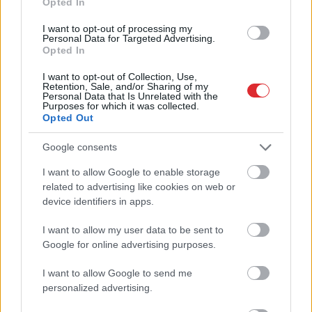
Opted In
I want to opt-out of processing my
Personal Data for Targeted Advertising.
Opted In
Dimanta: Ja izskanējusī
I want to opt-out of Collection, Use,
Retention, Sale, and/or Sharing of my
informācija atbilst
Personal Data that Is Unrelated with the
Purposes for which it was collected.
patiesībai, tas būtu ļoti
Opted Out
nopietns apdraudējums
Google consents
valsts drošībai
I want to allow Google to enable storage
Atcelt
Ziņot
related to advertising like cookies on web or
device identifiers in apps.
I want to allow my user data to be sent to
Google for online advertising purposes.
I want to allow Google to send me
personalized advertising.