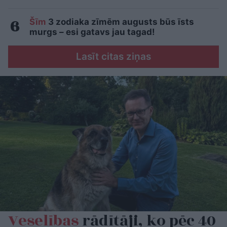
Šīm
3 zodiaka zīmēm augusts būs īsts
murgs – esi gatavs jau tagad!
Lasīt citas ziņas
Veselības
rādītāji, ko pēc 40