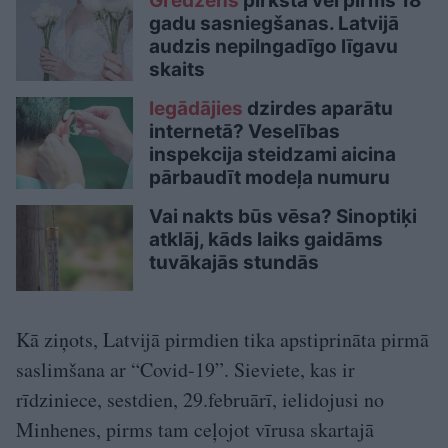
Gredzens
pirkstā vēl pirms 18
gadu sasniegšanas. Latvijā
audzis nepilngadīgo līgavu
skaits
Iegādājies
dzirdes aparātu
internetā? Veselības
inspekcija steidzami aicina
pārbaudīt modeļa numuru
Vai nakts būs vēsa? Sinoptiķi
atklāj, kāds laiks gaidāms
tuvākajās stundās
Kā ziņots, Latvijā pirmdien tika apstiprināta pirmā
saslimšana ar “Covid-19”. Sieviete, kas ir
rīdziniece, sestdien, 29.februārī, ielidojusi no
Minhenes, pirms tam ceļojot vīrusa skartajā