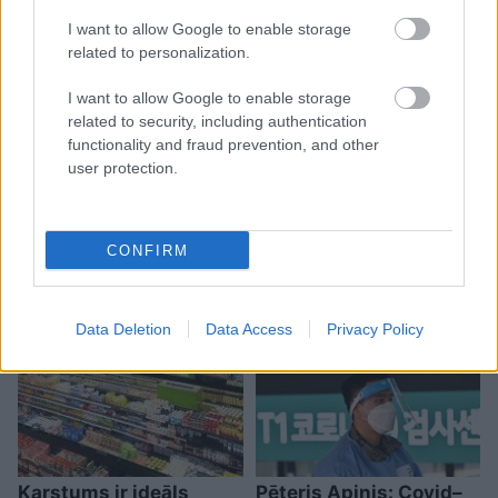
I want to allow Google to enable storage
related to personalization.
Speciālistu
padomi
Menopauze un sirds
I want to allow Google to enable storage
mentālās veselības
veselība – klusais
related to security, including authentication
profilaksei
risks, par kuru
functionality and fraud prevention, and other
sievietēm jāzina
user protection.
1 no 10
CONFIRM
Data Deletion
Data Access
Privacy Policy
Karstums ir ideāls
Pēteris Apinis: Covid–