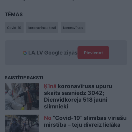
TĒMAS
Covid-19
koronavīrusa testi
koronavīruss
LA.LV Google ziņās
Pievienot
SAISTĪTIE RAKSTI
Ķīnā
koronavīrusa upuru
skaits sasniedz 3042;
Dienvidkoreja 518 jauni
slimnieki
No
“Covid-19” slimības vīriešu
mirstība – teju divreiz lielāka