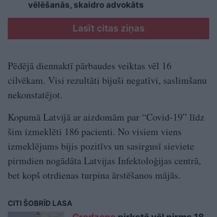
vēlēšanās, skaidro advokāts
Lasīt citas ziņas
Pēdējā diennaktī pārbaudes veiktas vēl 16
cilvēkam. Visi rezultāti bijuši negatīvi, saslimšanu
nekonstatējot.
Kopumā Latvijā ar aizdomām par “Covid-19” līdz
šim izmeklēti 186 pacienti. No visiem viens
izmeklējums bijis pozitīvs un sasirgusī sieviete
pirmdien nogādāta Latvijas Infektoloģijas centrā,
bet kopš otrdienas turpina ārstēšanos mājās.
CITI ŠOBRĪD LASA