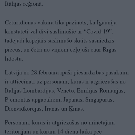
Itālijas reģionā.
Ceturtdienas vakarā tika paziņots, ka Igaunijā
konstatēti vēl divi saslimušie ar “Covid-19”,
tādējādi kopējais saslimušo skaits sasniedzis
piecus, un četri no viņiem ceļojuši caur Rīgas
lidostu.
Latvijā no 28.februāra īpaši piesardzības pasākumi
ir attiecināti uz personām, kuras ir atgriezušās no
Itālijas Lombardijas, Veneto, Emīlijas-Romanjas,
Pjemontas apgabaliem, Japānas, Singapūras,
Dienvidkorejas, Irānas un Ķīnas.
Personām, kuras ir atgriezušās no minētajām
teritorijām un kurām 14 dienu laikā pēc