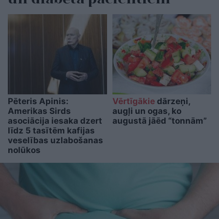
Pēteris Apinis:
Vērtīgākie
dārzeņi,
Amerikas Sirds
augļi un ogas, ko
asociācija iesaka dzert
augustā jāēd “tonnām”
līdz 5 tasītēm kafijas
veselības uzlabošanas
nolūkos