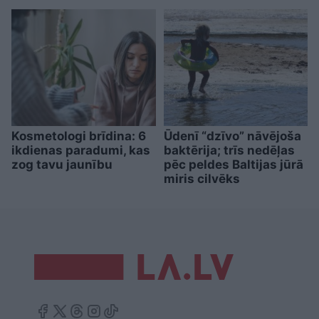
Kosmetologi brīdina: 6
Ūdenī “dzīvo” nāvējoša
ikdienas paradumi, kas
baktērija; trīs nedēļas
zog tavu jaunību
pēc peldes Baltijas jūrā
miris cilvēks