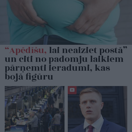
“Apēdīšu,
lai neaiziet postā”
un citi no padomju laikiem
pārņemti ieradumi, kas
bojā figūru