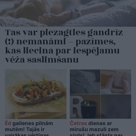
Tas var piezagties gandrīz
(!) nemanāmi – pazīmes,
kas liecina par iespējamu
vēža saslimšanu
Ēd
gailenes pilnām
Četras
dienas ar
mutēm! Tajās ir
mirušu mazuli zem
vairākas vērtīgas
sirds! Jeb stāsts par