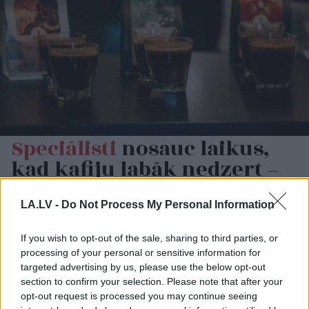
Speciālisti
nosauc laikus,
kad kafiju labāk nedzert –
tā var negatīvi ietekmēt
tavu ķermeni
LA.LV -
Do Not Process My Personal Information
If you wish to opt-out of the sale, sharing to third parties, or
LASĪTĀKIE
processing of your personal or sensitive information for
Nosaukti nāvējošākie automobiļi uz
targeted advertising by us, please use the below opt-out
ceļiem: turam īkšķus, lai neatrodi sarakstā
section to confirm your selection. Please note that after your
savu auto
opt-out request is processed you may continue seeing