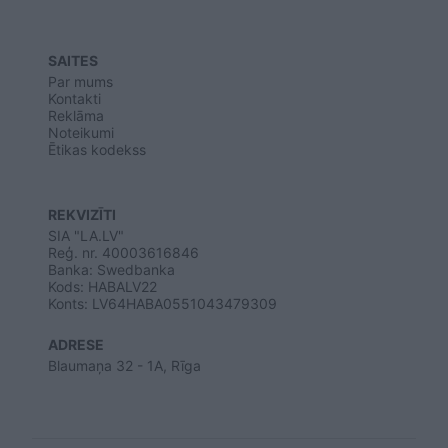
SAITES
Par mums
Kontakti
Reklāma
Noteikumi
Ētikas kodekss
REKVIZĪTI
SIA "LA.LV"
Reģ. nr. 40003616846
Banka: Swedbanka
Kods: HABALV22
Konts: LV64HABA0551043479309
ADRESE
Blaumaņa 32 - 1A, Rīga