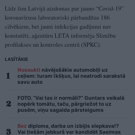
Līdz šim Latvijā aizdomas par jauno “Covid-19”
koronavīrusu laboratoriski pārbaudītas 186
cilvēkiem, bet jauni infekcijas gadījumi nav
konstatēti, aģentūru LETA informēja Slimību
profilakses un kontroles centrā (SPKC).
LASĪTĀKIE
Nosaukti
nāvējošākie automobiļi uz
ceļiem: turam īkšķus, lai neatrodi sarakstā
savu auto
FOTO. “Vai tas ir normāli?” Guntars veikalā
nopērk tomātu, taču, pārgriežot to uz
pusēm, viņu sagaida pārsteigums
Bez
diploma, darba un izbijis slepkava!?
Vai tiešām jebkurš var kandidēt Saeimas