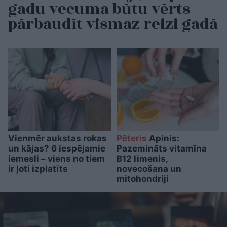
gadu vecuma būtu vērts
pārbaudīt vismaz reizi gadā
Vienmēr aukstas rokas
Pēteris
Apinis:
un kājas? 6 iespējamie
Pazemināts vitamīna
iemesli – viens no tiem
B12 līmenis,
ir ļoti izplatīts
novecošana un
mitohondriji