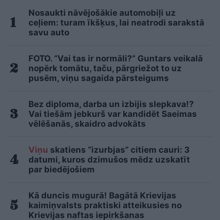
Nosaukti nāvējošākie automobiļi uz
ceļiem: turam īkšķus, lai neatrodi sarakstā
savu auto
FOTO. “Vai tas ir normāli?” Guntars veikalā
nopērk tomātu, taču, pārgriežot to uz
pusēm, viņu sagaida pārsteigums
Bez diploma, darba un izbijis slepkava!?
Vai tiešām jebkurš var kandidēt Saeimas
vēlēšanās, skaidro advokāts
Viņu
skatiens “izurbjas” citiem cauri: 3
datumi, kuros dzimušos mēdz uzskatīt
par biedējošiem
Kā duncis mugurā! Bagātā Krievijas
kaimiņvalsts praktiski atteikusies no
Krievijas naftas iepirkšanas