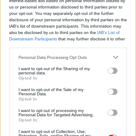
interest-based ads based on personal information utilized by
us or personal information disclosed to third parties prior to
FOTO.
“Vai tas ir normāli?” Guntars veikalā
your opt-out. You may separately opt-out of the further
nopērk tomātu, taču, pārgriežot to uz
disclosure of your personal information by third parties on the
pusēm, viņu sagaida pārsteigums
IAB’s list of downstream participants. This information may
also be disclosed by us to third parties on the
IAB’s List of
Bez diploma, darba un izbijis slepkava!?
Downstream Participants
that may further disclose it to other
Vai tiešām jebkurš var kandidēt Saeimas
third parties.
vēlēšanās, skaidro advokāts
Please note that this website/app uses one or more Google
Personal Data Processing Opt Outs
services and may gather and store information including but
Viņu skatiens “izurbjas” citiem cauri: 3
not limited to your visit or usage behaviour. You may click to
I want to opt-out of the Sharing of my
datumi, kuros dzimušos mēdz uzskatīt
personal data.
grant or deny consent to Google and its third-party tags to
par biedējošiem
Opted In
use your data for below specified purposes in below Google
consent section.
I want to opt-out of the Sale of my
Kā duncis mugurā! Bagātā Krievijas
Personal Data.
kaimiņvalsts praktiski atteikusies no
Opted In
Krievijas naftas iepirkšanas
I want to opt-out of processing my
Personal Data for Targeted Advertising.
Lasīt citas ziņas
Opted In
I want to opt-out of Collection, Use,
Retention, Sale, and/or Sharing of my