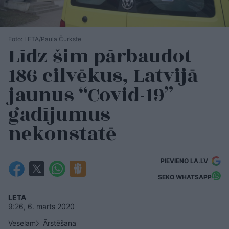
Foto: LETA/Paula Čurkste
Līdz šim pārbaudot
186 cilvēkus, Latvijā
jaunus “Covid-19”
gadījumus
nekonstatē
PIEVIENO LA.LV
SEKO WHATSAPP
LETA
9:26, 6. marts 2020
Veselam
Ārstēšana