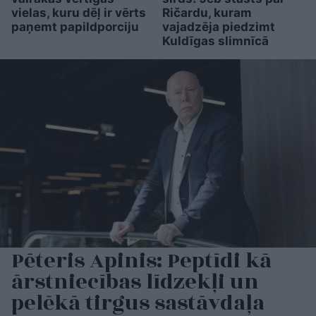
vielas, kuru dēļ ir vērts
Ričardu, kuram
paņemt papildporciju
vajadzēja piedzimt
Kuldīgas slimnīcā
Pēteris Apinis: Peptīdi kā
ārstniecības līdzekļi un
pelēkā tirgus sastāvdaļa