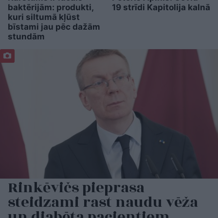
baktērijām: produkti,
19 strīdi Kapitolija kalnā
kuri siltumā kļūst
bīstami jau pēc dažām
stundām
Rinkēvičs pieprasa
steidzami rast naudu vēža
un diabēta pacientiem