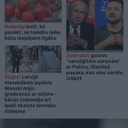
Noderīgi
knifi, kā
panākt, lai tomātu laiks
būtu iespējami ilgāks
Zelenskis
gatavs
“sarežģītām sarunām”
ar Putinu; Slaidiņš
pasaka, kas visu varētu
Rūgts!
Latvijā
izšķirt
slavenākais japānis
Masaki mijis
gredzenus ar mīļoto –
kāzās izskanēja arī
īpaši skaista latviešu
dziesma