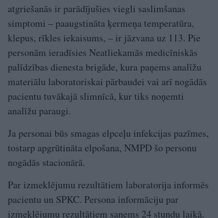
atgriešanās ir parādījušies viegli saslimšanas
simptomi – paaugstināta ķermeņa temperatūra,
klepus, rīkles iekaisums, – ir jāzvana uz 113. Pie
personām ieradīsies Neatliekamās medicīniskās
palīdzības dienesta brigāde, kura paņems analīžu
materiālu laboratoriskai pārbaudei vai arī nogādās
pacientu tuvākajā slimnīcā, kur tiks noņemti
analīžu paraugi.
Ja personai būs smagas elpceļu infekcijas pazīmes,
tostarp apgrūtināta elpošana, NMPD šo personu
nogādās stacionārā.
Par izmeklējumu rezultātiem laboratorija informēs
pacientu un SPKC. Persona informāciju par
izmeklējumu rezultātiem saņems 24 stundu laikā.