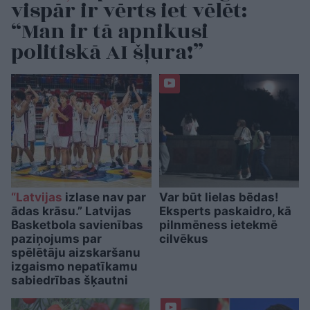
vispār ir vērts iet vēlēt:
“Man ir tā apnikusi
politiskā AI šļura!”
“Latvijas
izlase nav par
Var būt lielas bēdas!
ādas krāsu.” Latvijas
Eksperts paskaidro, kā
Basketbola savienības
pilnmēness ietekmē
paziņojums par
cilvēkus
spēlētāju aizskaršanu
izgaismo nepatīkamu
sabiedrības šķautni