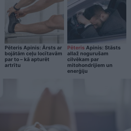
Pēteris Apinis: Ārsts ar
Pēteris
Apinis: Stāsts
bojātām ceļu locītavām
allaž nogurušam
par to – kā apturēt
cilvēkam par
artrītu
mitohondrijiem un
enerģiju