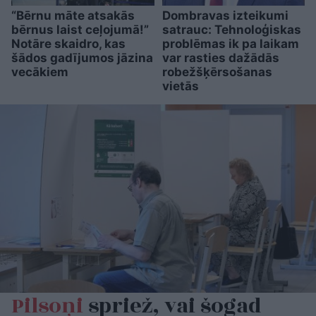
“Bērnu māte atsakās
Dombravas izteikumi
bērnus laist ceļojumā!”
satrauc: Tehnoloģiskas
Notāre skaidro, kas
problēmas ik pa laikam
šādos gadījumos jāzina
var rasties dažādās
vecākiem
robežšķērsošanas
vietās
Pilsoņi
spriež, vai šogad