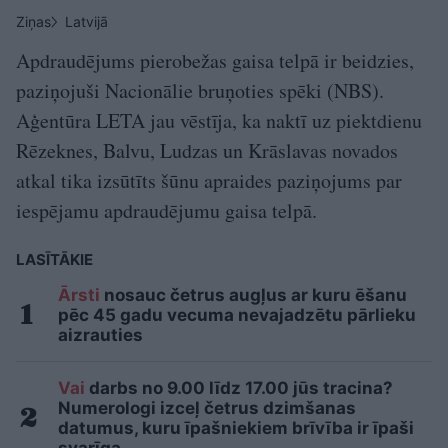
Ziņas
Latvijā
Apdraudējums pierobežas gaisa telpā ir beidzies,
paziņojuši Nacionālie bruņoties spēki (NBS).
Aģentūra LETA jau vēstīja, ka naktī uz piektdienu
Rēzeknes, Balvu, Ludzas un Krāslavas novados
atkal tika izsūtīts šūnu apraides paziņojums par
iespējamu apdraudējumu gaisa telpā.
LASĪTĀKIE
Ārsti
nosauc četrus augļus ar kuru ēšanu
pēc 45 gadu vecuma nevajadzētu pārlieku
aizrauties
Vai
darbs no 9.00 līdz 17.00 jūs tracina?
Numerologi izceļ četrus dzimšanas
datumus, kuru īpašniekiem brīvība ir īpaši
svarīga