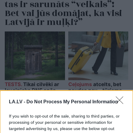
tas ir sarunāts “veikals”!
Bet vai jūs domājat, ka visi
Latvijā ir muļķi?”
TESTS.
Tikai cilvēki ar
Ceļojums
atcelts, bet
laucinieka DNS spēs
naudas nav – tūrisma
iegūt 80% šajā lauku
operatora “Digitours”
LA.LV -
Do Not Process My Personal Information
gudrību testā
klienti nonākuši
neapskaužamā
situācijā
If you wish to opt-out of the sale, sharing to third parties, or
processing of your personal or sensitive information for
targeted advertising by us, please use the below opt-out