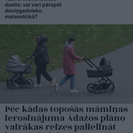
duelis: vai vari pārspēt
deviņgadnieku
matemātikā?
Pēc kādas topošās māmiņas
ierosinājuma Ādažos plāno
vairākas reizes palielināt