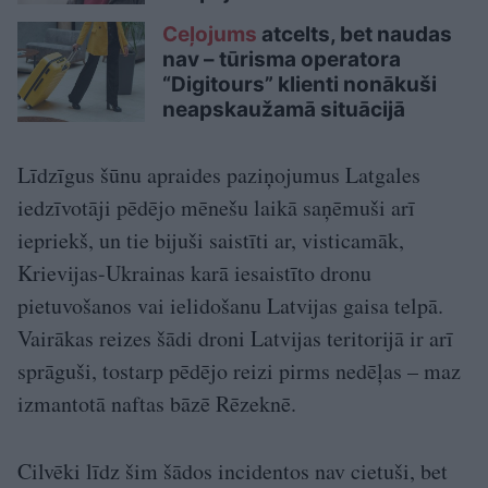
Ceļojums
atcelts, bet naudas
nav – tūrisma operatora
“Digitours” klienti nonākuši
neapskaužamā situācijā
Līdzīgus šūnu apraides paziņojumus Latgales
iedzīvotāji pēdējo mēnešu laikā saņēmuši arī
iepriekš, un tie bijuši saistīti ar, visticamāk,
Krievijas-Ukrainas karā iesaistīto dronu
pietuvošanos vai ielidošanu Latvijas gaisa telpā.
Vairākas reizes šādi droni Latvijas teritorijā ir arī
sprāguši, tostarp pēdējo reizi pirms nedēļas – maz
izmantotā naftas bāzē Rēzeknē.
Cilvēki līdz šim šādos incidentos nav cietuši, bet