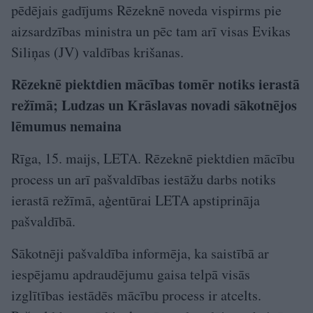
pēdējais gadījums Rēzeknē noveda vispirms pie
aizsardzības ministra un pēc tam arī visas Evikas
Siliņas (JV) valdības krišanas.
Rēzeknē piektdien mācības tomēr notiks ierastā
režīmā; Ludzas un Krāslavas novadi sākotnējos
lēmumus nemaina
Rīga, 15. maijs, LETA. Rēzeknē piektdien mācību
process un arī pašvaldības iestāžu darbs notiks
ierastā režīmā, aģentūrai LETA apstiprināja
pašvaldībā.
Sākotnēji pašvaldība informēja, ka saistībā ar
iespējamu apdraudējumu gaisa telpā visās
izglītības iestādēs mācību process ir atcelts.