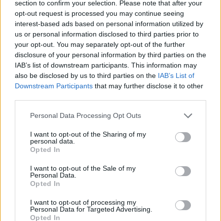
section to confirm your selection. Please note that after your
opt-out request is processed you may continue seeing
interest-based ads based on personal information utilized by
us or personal information disclosed to third parties prior to
your opt-out. You may separately opt-out of the further
disclosure of your personal information by third parties on the
IAB’s list of downstream participants. This information may
also be disclosed by us to third parties on the
IAB’s List of
Downstream Participants
that may further disclose it to other
third parties.
Please note that this website/app uses one or more Google
“Viņiem
visa dzīve bija
Personal Data Processing Opt Outs
services and may gather and store information including but
priekšā!” Bauskas novadā
not limited to your visit or usage behaviour. You may click to
I want to opt-out of the Sharing of my
personal data.
nošauto suņu saimnieks
grant or deny consent to Google and its third-party tags to
Opted In
use your data for below specified purposes in below Google
tiesā nespēj valdīt asaras
consent section.
I want to opt-out of the Sale of my
Personal Data.
Opted In
I want to opt-out of processing my
Personal Data for Targeted Advertising.
Opted In