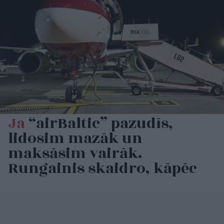
Ja
“airBaltic” pazudīs,
lidosim mazāk un
maksāsim vairāk.
Rungainis skaidro, kāpēc