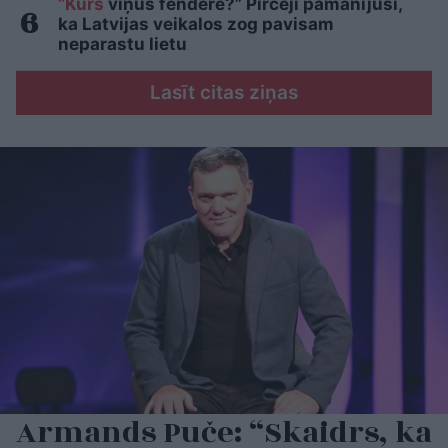
“Kurš
viņus fenderē?” Pircēji pamanījuši,
ka Latvijas veikalos zog pavisam
neparastu lietu
Lasīt citas ziņas
Armands Puče: “Skaidrs, ka