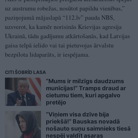
uz austrumu robežas, nosūtot papildu vienības,”
paziņojumā mājaslapā “112.lv” pauda NBS,
uzsverot, ka kamēr norisinās Krievijas agresija
Ukrainā, tādu gadījumu atkārtošanās, kad Latvijas
gaisa telpā ielido vai tai pietuvojas ārvalstu
bezpilota lidaparāts, ir iespējama.
CITI ŠOBRĪD LASA
“Mums ir milzīgs daudzums
munīcijas!” Tramps draud ar
cietumu tiem, kuri apgalvo
pretējo
“Viņiem visa dzīve bija
priekšā!” Bauskas novadā
nošauto suņu saimnieks tiesā
nespēj valdīt asaras