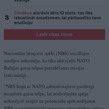
Cilvēkus
aizrāvis ātrs IQ tests: tas liks
izkustināt smadzenes, lai pārbaudītu tavu
erudīciju
Lasīt citas ziņas
Nacionālie bruņotie spēki (NBS) sociālajos
medijos informēja, ka tika aktivizēti NATO
Baltijas gaisa telpas patrulēšanas misijas
iznīcinātāji.
“NBS kopā ar NATO sabiedrotajiem pastāvīgi
monitorē gaisa telpu, lai nodrošinātu spēju
nekavējoši reaģēt uz potenciālu apdraudējumu.
NBS ir pastiprinājuši pretgaisa aizsardzības spējas