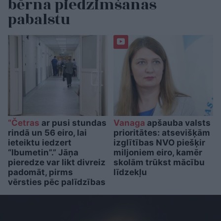
bērna piedzimšanas
pabalstu
“Četras
ar pusi stundas
Vanaga
apšauba valsts
rindā un 56 eiro, lai
prioritātes: atsevišķām
ieteiktu iedzert
izglītības NVO piešķir
“Ibumetin”.” Jāņa
miljoniem eiro, kamēr
pieredze var likt divreiz
skolām trūkst mācību
padomāt, pirms
līdzekļu
vērsties pēc palīdzības