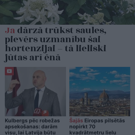
Ja
dārzā trūkst saules,
pievērs uzmanību šai
hortenzijai – tā lieliski
jūtas arī ēnā
Kulbergs pēc robežas
Šajās
Eiropas pilsētās
apsekošanas: darām
nopirkt 70
visu, lai Latvija būtu
kvadrātmetru lielu