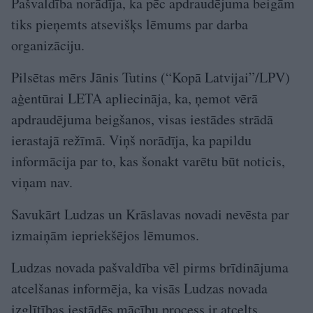
Pašvaldība norādīja, ka pēc apdraudējuma beigām
tiks pieņemts atsevišķs lēmums par darba
organizāciju.
Pilsētas mērs Jānis Tutins (“Kopā Latvijai”/LPV)
aģentūrai LETA apliecināja, ka, ņemot vērā
apdraudējuma beigšanos, visas iestādes strādā
ierastajā režīmā. Viņš norādīja, ka papildu
informācija par to, kas šonakt varētu būt noticis,
viņam nav.
Savukārt Ludzas un Krāslavas novadi nevēsta par
izmaiņām iepriekšējos lēmumos.
Ludzas novada pašvaldība vēl pirms brīdinājuma
atcelšanas informēja, ka visās Ludzas novada
izglītības iestādēs mācību process ir atcelts.