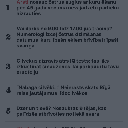
Ārsti
nosauc četrus augļus ar kuru ēšanu
pēc 45 gadu vecuma nevajadzētu pārlieku
aizrauties
Vai darbs no 9.00 līdz 17.00 jūs tracina?
Numerologi izceļ četrus dzimšanas
datumus, kuru īpašniekiem brīvība ir īpaši
svarīga
Cilvēkus aizrāvis ātrs IQ tests: tas liks
izkustināt smadzenes, lai pārbaudītu tavu
erudīciju
“Nabaga cilvēki…” Neierasts skats Rīgā
raisa jautājumus līdzcilvēkos
Dzer un tievē? Nosauktas 9 tējas, kas
palīdzēs atbrīvoties no liekā svara