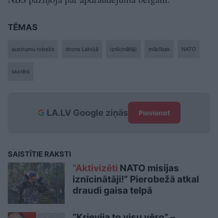
TĒMAS
austrumu robeža
drons Latvijā
iznīcinātāji
mācības
NATO
skolēni
LA.LV Google ziņās
Pievienot
SAISTĪTIE RAKSTI
“Aktivizēti
NATO misijas
iznīcinātāji!” Pierobežā atkal
draudi gaisa telpā
“Krievija to visu vēro” –