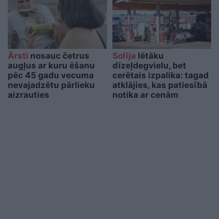
Ārsti
nosauc četrus
Solīja
lētāku
augļus ar kuru ēšanu
dīzeļdegvielu, bet
pēc 45 gadu vecuma
cerētais izpalika: tagad
nevajadzētu pārlieku
atklājies, kas patiesībā
aizrauties
notika ar cenām