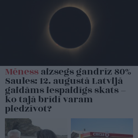
Mēness
aizsegs gandrīz 80%
Saules: 12. augustā Latvijā
gaidāms iespaidīgs skats –
ko tajā brīdī varam
piedzīvot?