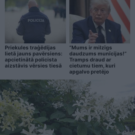
Priekules traģēdijas
“Mums ir milzīgs
lietā jauns pavērsiens:
daudzums munīcijas!”
apcietinātā policista
Tramps draud ar
aizstāvis vērsies tiesā
cietumu tiem, kuri
apgalvo pretējo