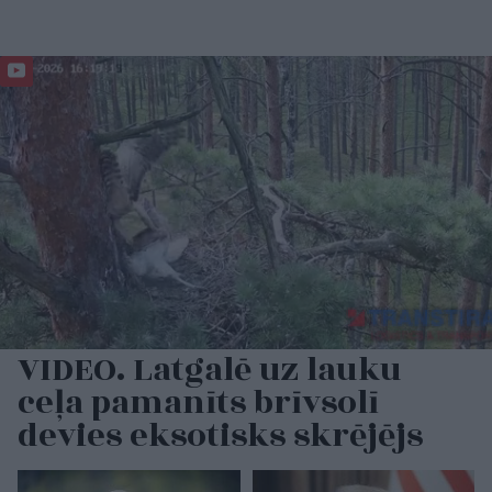
VIDEO. Latgalē uz lauku
ceļa pamanīts brīvsolī
devies eksotisks skrējējs