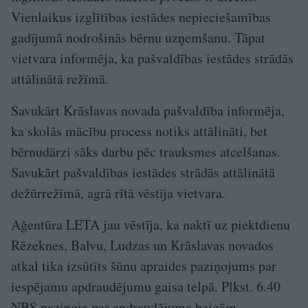
Vienlaikus izglītības iestādes nepieciešamības
gadījumā nodrošinās bērnu uzņemšanu. Tāpat
vietvara informēja, ka pašvaldības iestādes strādās
attālinātā režīmā.
Savukārt Krāslavas novada pašvaldība informēja,
ka skolās mācību process notiks attālināti, bet
bērnudārzi sāks darbu pēc trauksmes atcelšanas.
Savukārt pašvaldības iestādes strādās attālinātā
dežūrrežīmā, agrā rītā vēstīja vietvara.
Aģentūra LETA jau vēstīja, ka naktī uz piektdienu
Rēzeknes, Balvu, Ludzas un Krāslavas novados
atkal tika izsūtīts šūnu apraides paziņojums par
iespējamu apdraudējumu gaisa telpā. Plkst. 6.40
NBS paziņoja par apdraudējuma beigām.