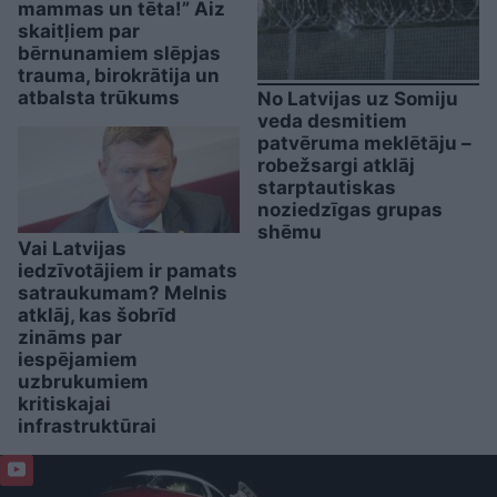
mammas un tēta!” Aiz
skaitļiem par
bērnunamiem slēpjas
trauma, birokrātija un
atbalsta trūkums
No Latvijas uz Somiju
veda desmitiem
patvēruma meklētāju –
robežsargi atklāj
starptautiskas
noziedzīgas grupas
shēmu
Vai Latvijas
iedzīvotājiem ir pamats
satraukumam? Melnis
atklāj, kas šobrīd
zināms par
iespējamiem
uzbrukumiem
kritiskajai
infrastruktūrai