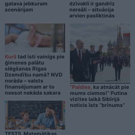
gatava jebkuram
dzīvokli ir gandrīz
scenārijam
nereāli – situācija
arvien pasliktinās
Kurš
tad īsti vainīgs pie
ģimenes palātu
slēgšanas Rīgas
Dzemdību namā? NVD
norāda – valsts
finansējumam ar to
“Paldies,
ka atnācāt pie
neesot nekāda sakara
mums ciemos!” Putina
vizītes laikā Sibīrijā
noticis īsts “brīnums”
TESTS. Matemātikas