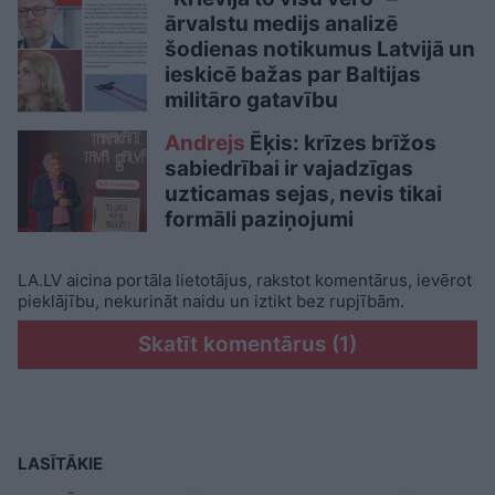
ārvalstu medijs analizē
šodienas notikumus Latvijā un
ieskicē bažas par Baltijas
militāro gatavību
Andrejs
Ēķis: krīzes brīžos
sabiedrībai ir vajadzīgas
uzticamas sejas, nevis tikai
formāli paziņojumi
LA.LV aicina portāla lietotājus, rakstot komentārus, ievērot
pieklājību, nekurināt naidu un iztikt bez rupjībām.
Skatīt komentārus (1)
LASĪTĀKIE