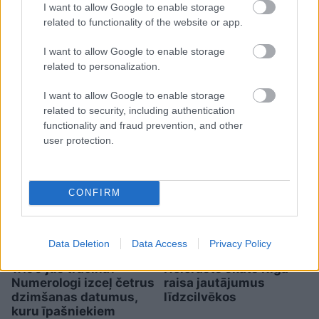
I want to allow Google to enable storage
related to functionality of the website or app.
Biļete maksā 89 eiro, bet
I want to allow Google to enable storage
pie kases jau 96,51: pircēju
related to personalization.
pārsteidz trīs obligātas
komisijas maksas
I want to allow Google to enable storage
related to security, including authentication
functionality and fraud prevention, and other
user protection.
CONFIRM
Data Deletion
Data Access
Privacy Policy
Vai darbs no 9.00 līdz
“Nabaga cilvēki…”
17.00 jūs tracina?
Neierasts skats Rīgā
Numerologi izceļ četrus
raisa jautājumus
dzimšanas datumus,
līdzcilvēkos
kuru īpašniekiem