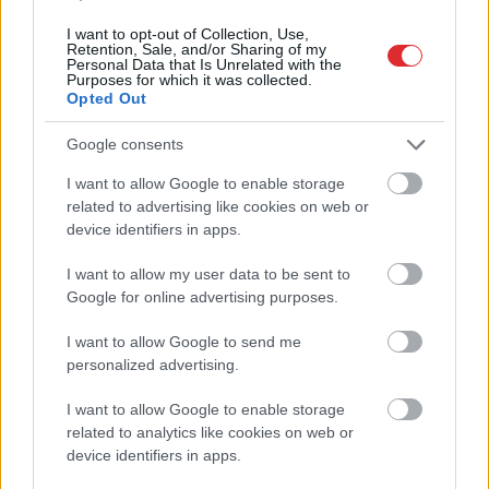
I want to opt-out of Collection, Use,
Retention, Sale, and/or Sharing of my
Personal Data that Is Unrelated with the
Purposes for which it was collected.
Opted Out
“Kurš viņus fenderē?”
Kā bez maksas pavadīt
Google consents
Pircēji pamanījuši, ka
laiku Grieķijas villā?
Latvijas veikalos zog
Atklāta neparasta
I want to allow Google to enable storage
Atcelt
Ziņot
pavisam neparastu
iespēja, par kuru daudzi
related to advertising like cookies on web or
lietu
vēl nezina
device identifiers in apps.
I want to allow my user data to be sent to
Google for online advertising purposes.
I want to allow Google to send me
personalized advertising.
I want to allow Google to enable storage
related to analytics like cookies on web or
device identifiers in apps.