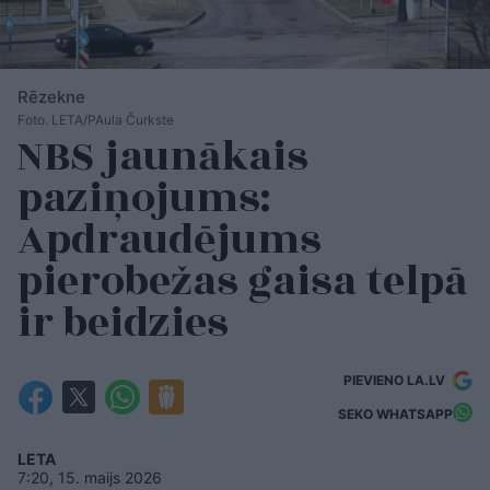
Rēzekne
Foto. LETA/PAula Čurkste
NBS jaunākais
paziņojums:
Apdraudējums
pierobežas gaisa telpā
ir beidzies
PIEVIENO LA.LV
SEKO WHATSAPP
LETA
7:20, 15. maijs 2026