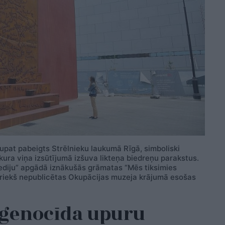
nupat pabeigts Strēlnieku laukumā Rīgā, simboliski
 kura viņa izsūtījumā izšuva likteņa biedreņu parakstus.
 Mediju” apgādā iznākušās grāmatas “Mēs tiksimies
riekš nepublicētas Okupācijas muzeja krājumā esošas
genocīda upuru