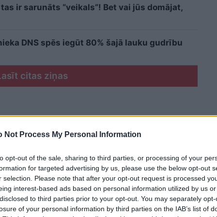
tas ir sarunāts “veikals”! Bet vai jūs domājat,
cinieka DNS spēs iegūt 80% šajā lauku gudrību
Lasīt citas ziņas
 Not Process My Personal Information
to opt-out of the sale, sharing to third parties, or processing of your per
formation for targeted advertising by us, please use the below opt-out s
r selection. Please note that after your opt-out request is processed y
eing interest-based ads based on personal information utilized by us or
disclosed to third parties prior to your opt-out. You may separately opt-
losure of your personal information by third parties on the IAB’s list of