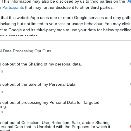
. This information may also be disclosed by us to third parties on the
IA
Participants
that may further disclose it to other third parties.
 that this website/app uses one or more Google services and may gath
including but not limited to your visit or usage behaviour. You may click 
ņas diena 14. jūnijā šogad tiks atzīmēta Latvijā
 to Google and its third-party tags to use your data for below specifi
ogle consent section.
ikus visā valstī pie piemiņas vietām sāksies
l Data Processing Opt Outs
izmirstie. 80 gadi kopš 14. jūnija deportācijām”
o opt-out of the Sharing of my personal data.
ta deputāte Sandra Kalniete.
In
o opt-out of the Sale of my Personal Data.
In
to opt-out of processing my Personal Data for Targeted
ing.
In
o opt-out of Collection, Use, Retention, Sale, and/or Sharing
ersonal Data that Is Unrelated with the Purposes for which it
lected.