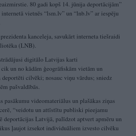
izmirstie. 80 gadi kopš 14. jūnija deportācijām”
internetā vietnēs “lsm.lv” un “lnb.lv” ar iespēju
.
prezidenta kanceleja, savukārt interneta tiešraidi
bliotēka (LNB).
trādājusi digitālo Latvijas karti
a, cik un no kādām ģeogrāfiskām vietām un
 deportēti cilvēki; nosauc viņu vārdus; sniedz
dēm pašvaldībās.
ņas pasākumu videomateriālus un plašākas ziņas
ecerē, “veidotu un attīstītu publiski pieejamu
zē deportācijas Latvijā, palīdzot aptvert apmēru un
aikus ļaujot izsekot individuāliem izvesto cilvēku