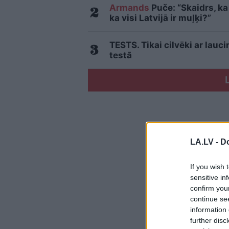
Armands
Puče: “Skaidrs, ka 
ka visi Latvijā ir muļķi?”
TESTS. Tikai cilvēki ar lau
testā
LA.LV -
Do
If you wish 
sensitive in
confirm you
continue se
information 
further disc