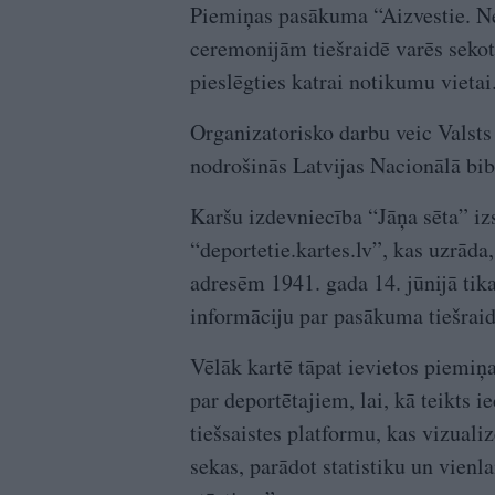
Piemiņas pasākuma “Aizvestie. Nea
ceremonijām tiešraidē varēs sekot 
pieslēgties katrai notikumu vietai
Organizatorisko darbu veic Valsts 
nodrošinās Latvijas Nacionālā bi
Karšu izdevniecība “Jāņa sēta” izs
“deportetie.kartes.lv”, kas uzrād
adresēm 1941. gada 14. jūnijā tika
informāciju par pasākuma tiešrai
Vēlāk kartē tāpat ievietos piemi
par deportētajiem, lai, kā teikts i
tiešsaistes platformu, kas vizuali
sekas, parādot statistiku un vienl