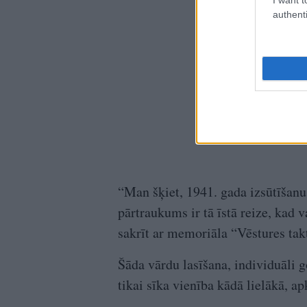
authenti
“Man šķiet, 1941. gada izsūtīšan
pārtraukums ir tā īstā reize, kad 
sakrīt ar memoriāla “Vēstures tak
Šāda vārdu lasīšana, individuāli go
tikai sīka vienība kādā lielākā, ap