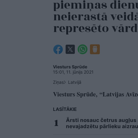
piemiņas dienu
neierastā veidā
represēto vār
Viesturs Sprūde
15:01, 11. jūnijs 2021
Ziņas
Latvijā
Viesturs Sprūde, “Latvijas Avīz
LASĪTĀKIE
Ārsti nosauc četrus augļus
nevajadzētu pārlieku aizrau