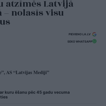
 atzīmēs Latvijā
 – nolasīs visu
dus
PIEVIENO LA.LV
SEKO WHATSAPP
e”, AS “Latvijas Mediji”
 ar kuru ēšanu pēc 45 gadu vecuma
ties