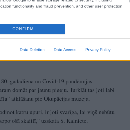
cation functionality and fraud prevention, and other user protection.
CONFIRM
Data Deletion
Data Access
Privacy Policy
u 80. gadadiena un Covid-19 pandēmijas
varam domāt par jaunu pieeju. Turklāt tas ļoti labi
tīla” atklāšanu pie Okupācijas muzeja.
dinot katru upuri, ir ļoti svarīga, lai viņš nebūtu
kopojošā skaitlī,” uzskata S. Kalniete.