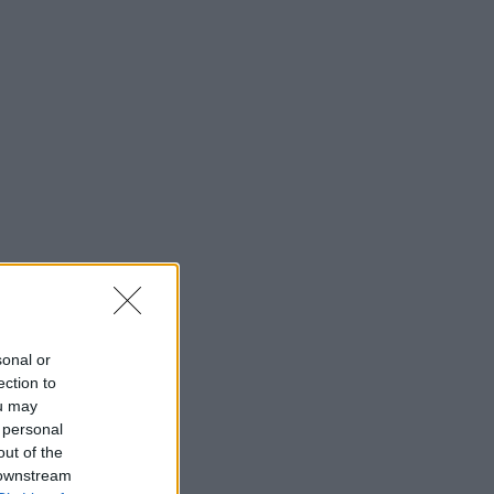
sonal or
ection to
ou may
 personal
out of the
 downstream