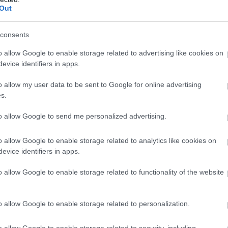
Out
ar ākstīties savā
Inese
Supe: To skatu es
Atcelt
Ziņot
consents
uvē, nevis uz
nevaru aizmirst… Es
uves!” Elita
vairs nevēlos apmeklēt
o allow Google to enable storage related to advertising like cookies on
rāve ļāvusies
savu draugu bēres
evice identifiers in apps.
idīti erotiskai
uves deja ar
o allow my user data to be sent to Google for online advertising
vīzijas zvaigzni
s.
to allow Google to send me personalized advertising.
likšana pie Brīvības
ūnijā, gadiem ritot,
o allow Google to enable storage related to analytics like cookies on
evice identifiers in apps.
ionālo spriegumu, kas
izēs”.
o allow Google to enable storage related to functionality of the website
o allow Google to enable storage related to personalization.
o allow Google to enable storage related to security, including