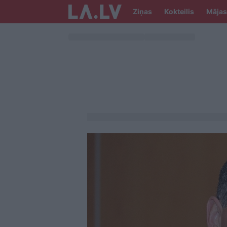
Ziņas
Kokteilis
Mājas