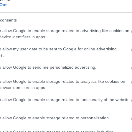
notikuma vietas
Out
Atcelt
Ziņot
consents
o allow Google to enable storage related to advertising like cookies on
evice identifiers in apps.
 aizgūta no federālo spēku filtrācijas nometnēm
o allow my user data to be sent to Google for online advertising
s.
to allow Google to send me personalized advertising.
o allow Google to enable storage related to analytics like cookies on
evice identifiers in apps.
o allow Google to enable storage related to functionality of the website
o allow Google to enable storage related to personalization.
o allow Google to enable storage related to security, including