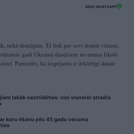
SEKO WHATSAPP
vāk, nekā domājam. Tā liek par sevi domāt visiem,
 Beidzamie gadi Ukrainā daudziem no mums likuši
atavi. Pamanīts, ka iespējams ir ārkārtīgi daudz
iem labāk nestrīdēties: viņi vienmēr atradīs
s
 ar kuru ēšanu pēc 45 gadu vecuma
ties