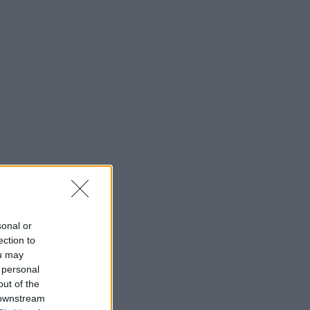
sonal or
ection to
ou may
 personal
out of the
 downstream