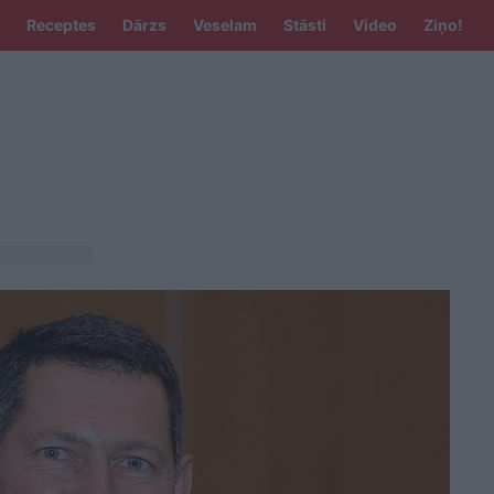
Receptes
Dārzs
Veselam
Stāsti
Video
Ziņo!