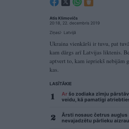
Atis Klimovičs
20:18, 22. decembris 2019
Ziņas
Latvijā
Ukraina vienkārši ir tuvu, pat tu
kam dārgs arī Latvijas liktenis.
aptvert to, kam iepriekš nebijām g
kas.
LASĪTĀKIE
Ar
šo zodiaka zīmju pārstāvj
veidu, kā pamatīgi atriebtie
Ārsti nosauc četrus augļus
nevajadzētu pārlieku aizrau