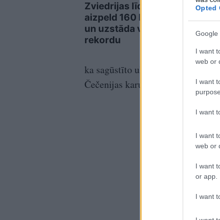
Zviedrijas līdz Polijai
Opted 
aizpeld 160 kilometrus
un uzstāda vēsturisku
Google 
rekordu
I want t
web or d
ka sagūstīto ukraiņu spīdzināšana
I want t
Čečenijas karu laikā.
purpose
I want 
I want t
web or d
I want t
or app.
I want t
I want t