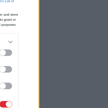
B’s List of
er and store
to grant or
ed purposes