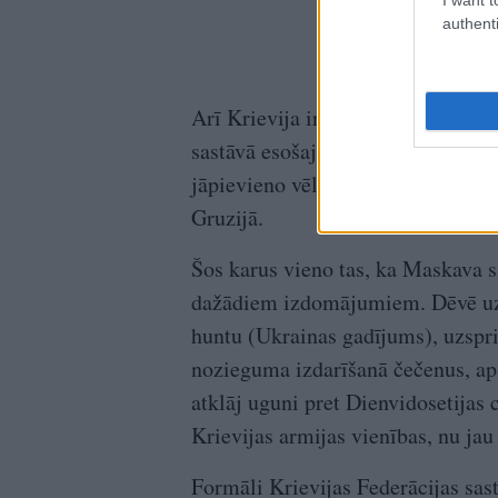
authenti
Arī Krievija ir tuvu. Par to nenāk
sastāvā esošajā Ziemeļkaukāza re
jāpievieno vēl viens, lai gan kriet
Gruzijā.
Šos karus vieno tas, ka Maskava s
dažādiem izdomājumiem. Dēvē uzb
huntu (Ukrainas gadījums), uzspri
nozieguma izdarīšanā čečenus, apš
atklāj uguni pret Dienvidosetijas 
Krievijas armijas vienības, nu jau
Formāli Krievijas Federācijas sas