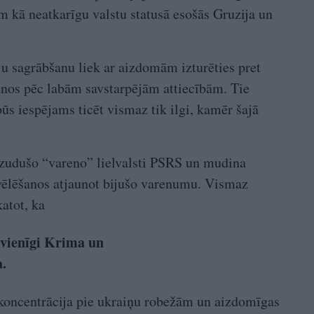
m kā neatkarīgu valstu statusā esošās Gruzija un
iju sagrābšanu liek ar aizdomām izturēties pret
nos pēc labām savstarpējām attiecībām. Tie
būs iespējams ticēt vismaz tik ilgi, kamēr šajā
 zudušo “vareno” lielvalsti PSRS un mudina
t vēlēšanos atjaunot bijušo varenumu. Vismaz
katot, ka
 vienīgi Krima un
a.
ā koncentrācija pie ukraiņu robežām un aizdomīgas