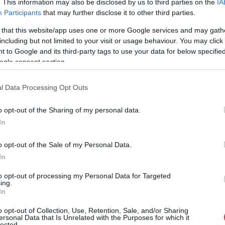
. This information may also be disclosed by us to third parties on the
IA
ijā izsaucas, kā gan tas iespējams 21. gadsimtā,
Participants
that may further disclose it to other third parties.
vēsturē. Tā ļaus izprast, ka
 that this website/app uses one or more Google services and may gath
including but not limited to your visit or usage behaviour. You may click 
as apšaudīšanai saknes
 to Google and its third-party tags to use your data for below specifi
ogle consent section.
znijas bombardēšanā,
l Data Processing Opt Outs
o opt-out of the Sharing of my personal data.
In
o opt-out of the Sale of my Personal Data.
In
to opt-out of processing my Personal Data for Targeted
ing.
In
jā
virs militārās
Pierīgā
notikusi smaga
s pamanīti
avārija – viens no
o opt-out of Collection, Use, Retention, Sale, and/or Sharing
ersonal Data that Is Unrelated with the Purposes for which it
omīgi droni
šoferiem aizbēdzis no
lected.