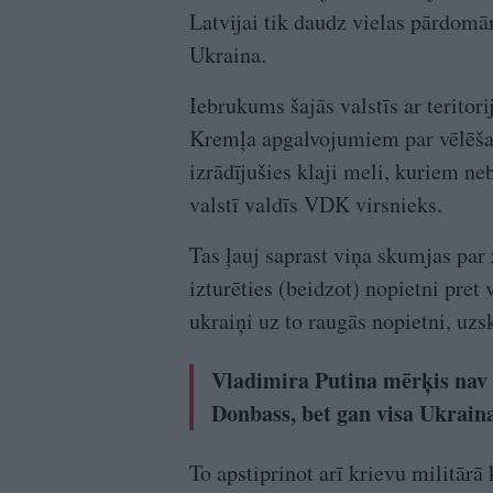
Latvijai tik daudz vielas pārdomā
Ukraina.
Iebrukums šajās valstīs ar teritor
Kremļa apgalvojumiem par vēlēša
izrādījušies klaji meli, kuriem ne
valstī valdīs VDK virsnieks.
Tas ļauj saprast viņa skumjas par
izturēties (beidzot) nopietni pre
ukraiņi uz to raugās nopietni, uzs
Vladimira Putina mērķis nav
Donbass, bet gan visa Ukrain
To apstiprinot arī krievu militār