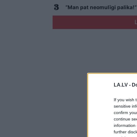
“Man pat neomulīgi palika!”
LA.LV -
Do
If you wish 
sensitive in
confirm you
continue se
information 
further disc