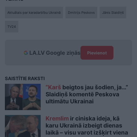
Aktuālais par karadarbību Ukrainā
Dmitrijs Peskovs
Jānis Slaidiņš
TV24
LA.LV Google ziņās
Pievienot
SAISTĪTIE RAKSTI
“Karš
beigtos jau šodien, ja…”
Slaidiņš komentē Peskova
ultimātu Ukrainai
Kremlim
ir ciniska ideja, kā
karu Ukrainā izbeigt dienas
laikā – visu varot izšķirt viena