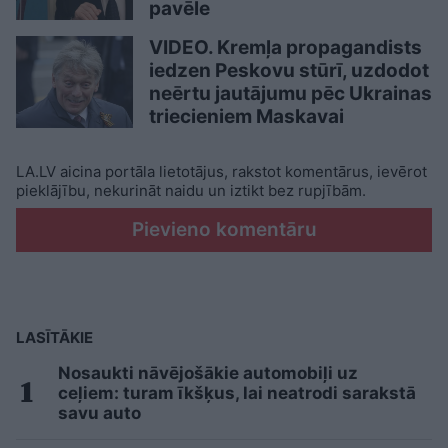
pavēle
VIDEO. Kremļa propagandists
iedzen Peskovu stūrī, uzdodot
neērtu jautājumu pēc Ukrainas
triecieniem Maskavai
LA.LV aicina portāla lietotājus, rakstot komentārus, ievērot
pieklājību, nekurināt naidu un iztikt bez rupjībām.
Pievieno komentāru
LASĪTĀKIE
Nosaukti nāvējošākie automobiļi uz
ceļiem: turam īkšķus, lai neatrodi sarakstā
savu auto