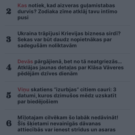
Kas
notiek, kad aizveras guļamistabas
durvis? Zodiaka zīme atklāj tavu intīmo
pusi
Ukraina trāpījusi Krievijas biznesa sirdī?
Sekas var būt daudz nopietnākas par
sadegušām noliktavām
Devās
pārgājienā, bet no tā neatgriezās…
Atklājas jaunas detaļas par Klāsa Vāveres
pēdējām dzīves dienām
Viņu
skatiens “izurbjas” citiem cauri: 3
datumi, kuros dzimušos mēdz uzskatīt
par biedējošiem
Mīļotajam cilvēkam šo labāk nedāvināt!
Šīs šķietami nevainīgās dāvanas
attiecībās var ienest strīdus un asaras