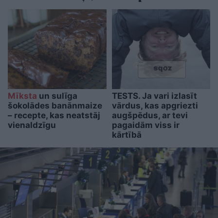
Mīksta
un sulīga
TESTS. Ja vari izlasīt
šokolādes banānmaize
vārdus, kas apgriezti
– recepte, kas neatstāj
augšpēdus, ar tevi
vienaldzīgu
pagaidām viss ir
kārtībā