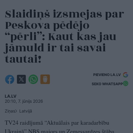
Slaidiņš izsmejas par
Peskova pēdējo
“pērli”: Kaut kas jau
jāmuld ir tai savai
tautai!
PIEVIENO LA.LV
SEKO WHATSAPP
LA.LV
20:10, 7. jūnijs 2026
Ziņas
Latvijā
TV24 raidījumā “Aktuālais par karadarbību
Ukrainā” NBS majors un Zemessardzes štāba