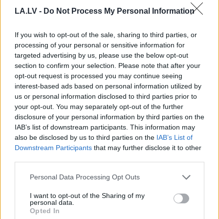
Netanjahu pasaka
Ukraina trāpījusi
LA.LV -
Do Not Process My Personal Information
stingru “nē” Trampa
Krievijas biznesa sirdī?
atbalstītajam Gazas
Sekas var būt daudz
joslas plānam
nopietnākas par
If you wish to opt-out of the sale, sharing to third parties, or
sadegušām noliktavām
processing of your personal or sensitive information for
targeted advertising by us, please use the below opt-out
section to confirm your selection. Please note that after your
opt-out request is processed you may continue seeing
interest-based ads based on personal information utilized by
us or personal information disclosed to third parties prior to
your opt-out. You may separately opt-out of the further
disclosure of your personal information by third parties on the
IAB’s list of downstream participants. This information may
also be disclosed by us to third parties on the
IAB’s List of
Downstream Participants
that may further disclose it to other
third parties.
Please note that this website/app uses one or more Google
Personal Data Processing Opt Outs
services and may gather and store information including but
Raitis
Logins: Ja nespēs
not limited to your visit or usage behaviour. You may click to
I want to opt-out of the Sharing of my
personal data.
vienoties, prognozēju, ka
grant or deny consent to Google and its third-party tags to
Opted In
use your data for below specified purposes in below Google