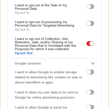
“airBaltic” tiks iesniegts
consent section.
I want to opt-out of the Sale of my
maksātnespējas
Personal Data.
Opted In
pieteikums
I want to opt-out of processing my
Personal Data for Targeted Advertising.
Opted In
I want to opt-out of Collection, Use,
Retention, Sale, and/or Sharing of my
Personal Data that Is Unrelated with the
Purposes for which it was collected.
Opted Out
Google consents
Devās pārgājienā, bet
“Viņa vienkārši grib
I want to allow Google to enable storage
Atcelt
Ziņot
no tā neatgriezās…
izaugt.” Piecgadīgajai
related to advertising like cookies on web or
Atklājas jaunas detaļas
Paulai nepieciešama
device identifiers in apps.
par Klāsa Vāveres
sabiedrības palīdzība
pēdējām dzīves dienām
I want to allow my user data to be sent to
Google for online advertising purposes.
I want to allow Google to send me