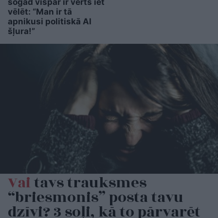
šogad vispār ir vērts iet
vēlēt: “Man ir tā
apnikusi politiskā AI
šļura!”
Vai
tavs trauksmes
“briesmonis” posta tavu
dzīvi? 3 soļi, kā to pārvarēt