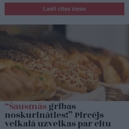
Lasīt citas ziņas
“Šausmās
gribas
noskurināties!” Pircējs
veikalā uzvelkas par citu