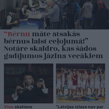
“Bērnu
māte atsakās
bērnus laist ceļojumā!”
Notāre skaidro, kas šādos
gadījumos jāzina vecākiem
Viņu
skatiens
“Latvijas izlase nav par