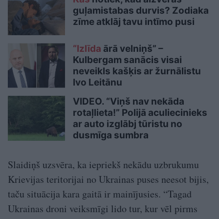
guļamistabas durvis? Zodiaka
zīme atklāj tavu intīmo pusi
“Izlīda
ārā velniņš” –
Kulbergam sanācis visai
neveikls kašķis ar žurnālistu
Ivo Leitānu
VIDEO. “Viņš nav nekāda
rotaļlieta!” Polijā aculiecinieks
ar auto izglābj tūristu no
dusmīga sumbra
Slaidiņš uzsvēra, ka iepriekš nekādu uzbrukumu
Krievijas teritorijai no Ukrainas puses neesot bijis,
taču situācija kara gaitā ir mainījusies. “Tagad
Ukrainas droni veiksmīgi lido tur, kur vēl pirms