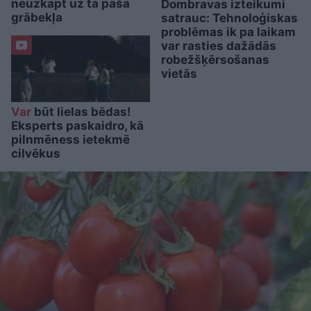
neuzkāpt uz tā paša
Dombravas izteikumi
grābekļa
satrauc: Tehnoloģiskas
problēmas ik pa laikam
var rasties dažādās
robežšķērsošanas
vietās
Var
būt lielas bēdas!
Eksperts paskaidro, kā
pilnmēness ietekmē
cilvēkus