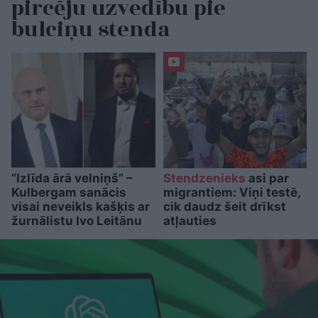
pircēju uzvedību pie
bulciņu stenda
“Izlīda ārā velniņš” –
Stendzenieks
asi par
Kulbergam sanācis
migrantiem: Viņi testē,
visai neveikls kašķis ar
cik daudz šeit drīkst
žurnālistu Ivo Leitānu
atļauties