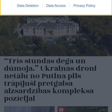
Data Deletion
Data Access
Privacy Policy
“Trīs stundas dega un
dūmoja.” Ukrainas droni
netālu no Putina pils
trāpījuši pretgaisa
aizsardzības kompleksa
pozīcijai