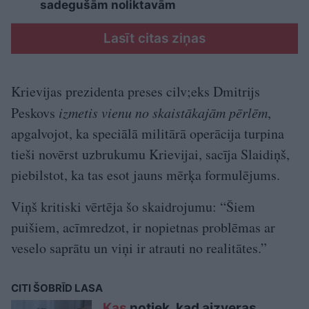
sadegušām noliktavām
Lasīt citas ziņas
Krievijas prezidenta preses cilv;eks Dmitrijs
Peskovs
izmetis vienu no skaistākajām pērlēm
,
apgalvojot, ka speciālā militārā operācija turpina
tieši novērst uzbrukumu Krievijai, sacīja Slaidiņš,
piebilstot, ka tas esot jauns mērķa formulējums.
Viņš kritiski vērtēja šo skaidrojumu: “Šiem
puišiem, acīmredzot, ir nopietnas problēmas ar
veselo saprātu un viņi ir atrauti no realitātes.”
CITI ŠOBRĪD LASA
Kas
notiek, kad aizveras