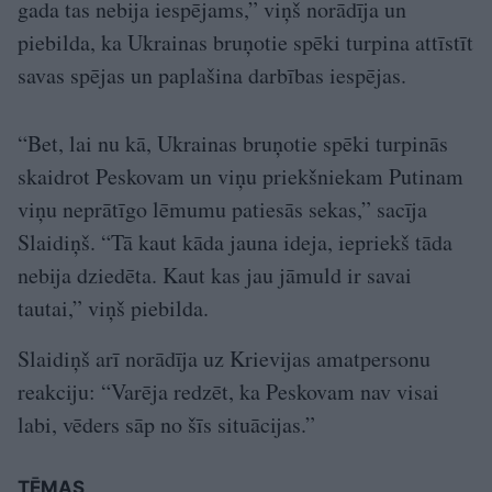
gada tas nebija iespējams,” viņš norādīja un
piebilda, ka Ukrainas bruņotie spēki turpina attīstīt
savas spējas un paplašina darbības iespējas.
“Bet, lai nu kā, Ukrainas bruņotie spēki turpinās
skaidrot Peskovam un viņu priekšniekam Putinam
viņu neprātīgo lēmumu patiesās sekas,” sacīja
Slaidiņš. “Tā kaut kāda jauna ideja, iepriekš tāda
nebija dziedēta. Kaut kas jau jāmuld ir savai
tautai,” viņš piebilda.
Slaidiņš arī norādīja uz Krievijas amatpersonu
reakciju: “Varēja redzēt, ka Peskovam nav visai
labi, vēders sāp no šīs situācijas.”
TĒMAS