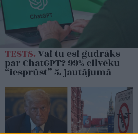
TESTS.
Vai tu esi gudrāks
par ChatGPT? 99% cilvēku
“iesprūst” 5. jautājumā