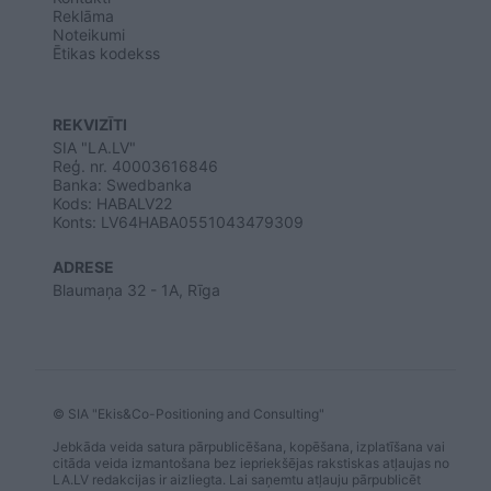
Reklāma
Noteikumi
Ētikas kodekss
REKVIZĪTI
SIA "LA.LV"
Reģ. nr. 40003616846
Banka: Swedbanka
Kods: HABALV22
Konts: LV64HABA0551043479309
ADRESE
Blaumaņa 32 - 1A, Rīga
© SIA "Ekis&Co-Positioning and Consulting"
Jebkāda veida satura pārpublicēšana, kopēšana, izplatīšana vai
citāda veida izmantošana bez iepriekšējas rakstiskas atļaujas no
LA.LV redakcijas ir aizliegta. Lai saņemtu atļauju pārpublicēt