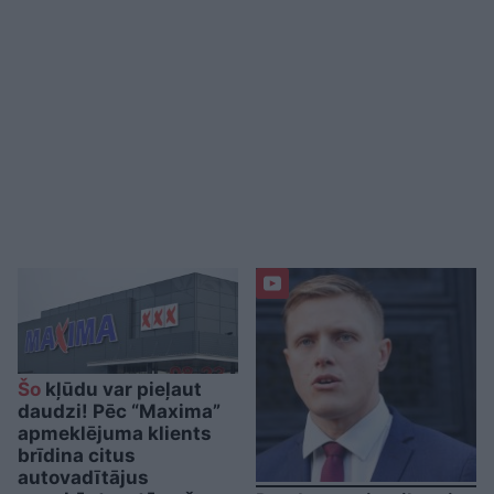
Šo
kļūdu var pieļaut
daudzi! Pēc “Maxima”
apmeklējuma klients
brīdina citus
autovadītājus