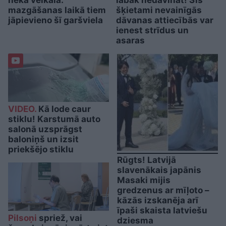
nekā veikalā:
labāk nedāvināt! Šīs
mazgāšanas laikā tiem
šķietami nevainīgās
jāpievieno šī garšviela
dāvanas attiecībās var
ienest strīdus un
asaras
VIDEO.
Kā lode caur
stiklu! Karstumā auto
salonā uzsprāgst
baloniņš un izsit
priekšējo stiklu
Rūgts! Latvijā
slavenākais japānis
Masaki mijis
gredzenus ar mīļoto –
kāzās izskanēja arī
īpaši skaista latviešu
Pilsoņi
spriež, vai
dziesma