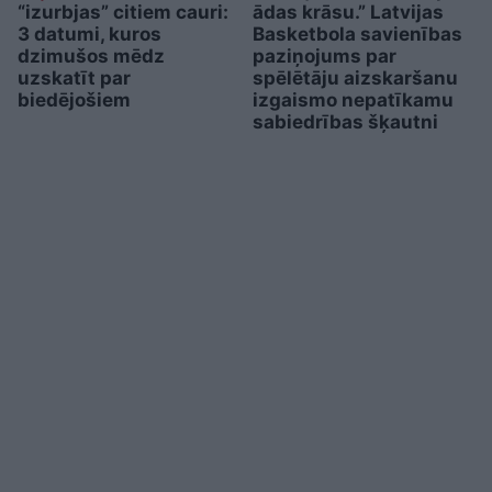
“izurbjas” citiem cauri:
ādas krāsu.” Latvijas
3 datumi, kuros
Basketbola savienības
dzimušos mēdz
paziņojums par
uzskatīt par
spēlētāju aizskaršanu
biedējošiem
izgaismo nepatīkamu
sabiedrības šķautni