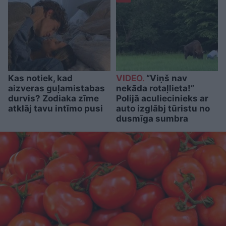
Kas notiek, kad
VIDEO.
“Viņš nav
aizveras guļamistabas
nekāda rotaļlieta!”
durvis? Zodiaka zīme
Polijā aculiecinieks ar
atklāj tavu intīmo pusi
auto izglābj tūristu no
dusmīga sumbra