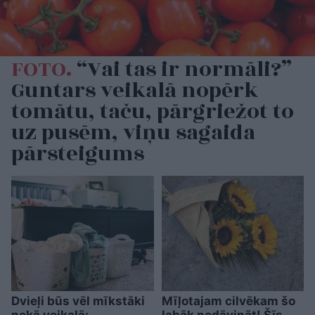
FOTO.
“Vai tas ir normāli?”
Guntars veikalā nopērk
tomātu, taču, pārgriežot to
uz pusēm, viņu sagaida
pārsteigums
Dvieļi būs vēl mīkstāki
Mīļotajam cilvēkam šo