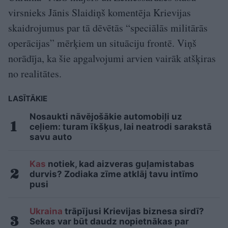
virsnieks Jānis Slaidiņš komentēja Krievijas
skaidrojumus par tā dēvētās “speciālās militārās
operācijas” mērķiem un situāciju frontē. Viņš
norādīja, ka šie apgalvojumi arvien vairāk atšķiras
no realitātes.
LASĪTĀKIE
Nosaukti nāvējošākie automobiļi uz
ceļiem: turam īkšķus, lai neatrodi sarakstā
savu auto
Kas
notiek, kad aizveras guļamistabas
durvis? Zodiaka zīme atklāj tavu intīmo
pusi
Ukraina
trāpījusi Krievijas biznesa sirdī?
Sekas var būt daudz nopietnākas par