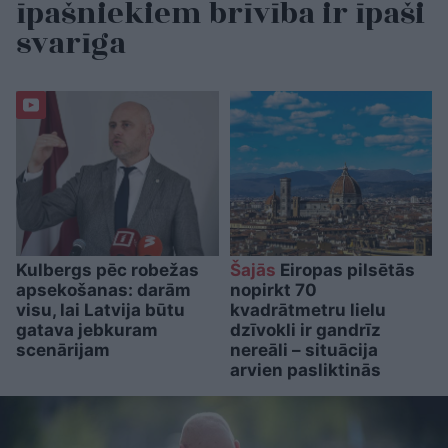
īpašniekiem brīvība ir īpaši
svarīga
Kulbergs pēc robežas
Šajās
Eiropas pilsētās
apsekošanas: darām
nopirkt 70
visu, lai Latvija būtu
kvadrātmetru lielu
gatava jebkuram
dzīvokli ir gandrīz
scenārijam
nereāli – situācija
arvien pasliktinās