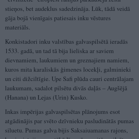
stieņos, bet audeklus sadedzināja. Lūk, tādā veidā
gāja bojā vienīgais patiesais inku vēstures
materiāls.
Konkistadori inku valstības galvaspilsētā ieradās
1533. gadā, un tad tā bija lieliska ar saviem
dievnamiem, laukumiem un greznajiem namiem,
kuros mita karaliskās ģimenes locekļi, galminieki
un citi dižciltīgie. Upe Safi plūda cauri centrālajam
laukumam, sadalot pilsētu divās daļās – Augšējā
(Hanana) un Lejas (Urin) Kusko.
Inkas impērijas galvaspilsētas plānojums esot
atgādinājis par svēto dzīvnieku pasludinātās pumas
siluetu. Pumas galva bijis Saksaiuamanas rajons,