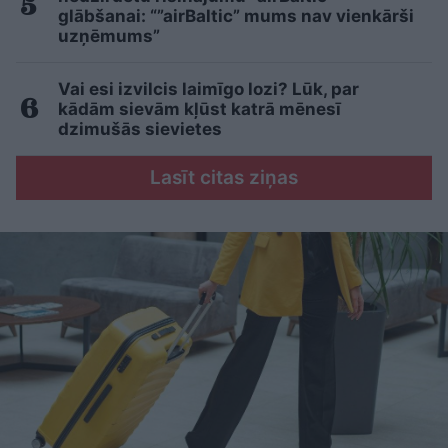
glābšanai: “”airBaltic” mums nav vienkārši
uzņēmums”
Vai esi izvilcis laimīgo lozi? Lūk, par
kādām sievām kļūst katrā mēnesī
dzimušās sievietes
Lasīt citas ziņas