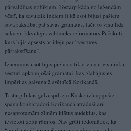
pārvaldības nolūkiem. Tostarp kāda no leģendām
vēstī, ka savulaik inkiem it kā esot bijusi pašiem
sava rakstība, pat savas grāmatas, taču to visu līdz
saknēm likvidējis valdnieks reformators Pačakuti,
kurš bijis apsēsts ar ideju par “vēstures
pārrakstīšanu”.
Izņēmums esot bijis pieļauts tikai vienai visu inku
vēsturi apkopojošai grāmatai, kas glabājusies
impērijas galvenajā svētnīcā Korikančā.
Tostarp Inkas galvaspilsētu Kusko izlaupījušie
spāņu konkistadori Korikančā atraduši arī
nesaprotamām zīmēm klātus audeklus, kas
ievietoti zelta rāmjos. Nav grūti iedomāties, ka
“civilizētie” eiropieši rāmjus pārkausēja zelta