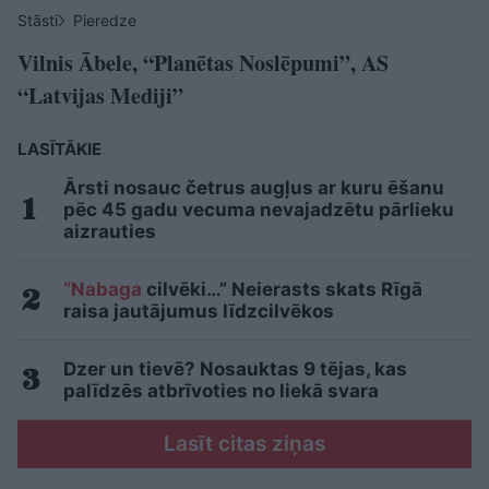
Stāsti
Pieredze
Vilnis Ābele, “Planētas Noslēpumi”, AS
“Latvijas Mediji”
LASĪTĀKIE
Ārsti nosauc četrus augļus ar kuru ēšanu
pēc 45 gadu vecuma nevajadzētu pārlieku
aizrauties
“Nabaga
cilvēki…” Neierasts skats Rīgā
raisa jautājumus līdzcilvēkos
Dzer un tievē? Nosauktas 9 tējas, kas
palīdzēs atbrīvoties no liekā svara
Lasīt citas ziņas