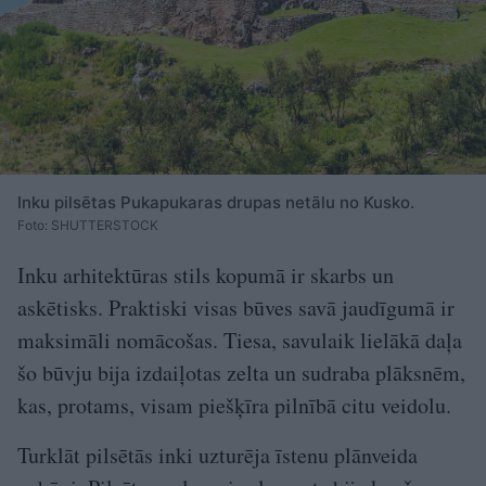
Inku pilsētas Pukapukaras drupas netālu no Kusko.
Foto: SHUTTERSTOCK
Inku arhitektūras stils kopumā ir skarbs un
askētisks. Praktiski visas būves savā jaudīgumā ir
maksimāli nomācošas. Tiesa, savulaik lielākā daļa
šo būvju bija izdaiļotas zelta un sudraba plāksnēm,
kas, protams, visam piešķīra pilnībā citu veidolu.
Turklāt pilsētās inki uzturēja īstenu plānveida