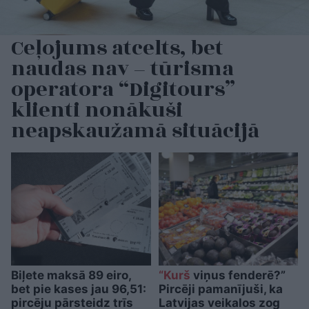
Ceļojums atcelts, bet
naudas nav – tūrisma
operatora “Digitours”
klienti nonākuši
neapskaužamā situācijā
Biļete maksā 89 eiro,
“Kurš
viņus fenderē?”
bet pie kases jau 96,51:
Pircēji pamanījuši, ka
pircēju pārsteidz trīs
Latvijas veikalos zog