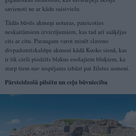
savienoti ne ar kādu saistvielu.
Tādās būvēs akmeņi noturas, pateicoties
neskaitāmiem izvirzījumiem, kas tad arī saāķējas
cits ar citu. Paraugam varot minēt slaveno
divpadsmitskaldņu akmeni kādā Kusko sienā, kas
ir tik cieši piedzīts blakus esošajiem bluķiem, ka
starp tiem nav iespējams izbāzt pat žiletes asmeni.
Pārsteidzošā pilsētu un ceļu būvniecība