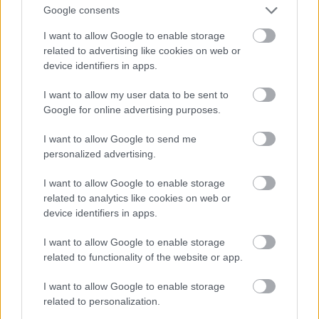
Google consents
nomainījušais Vaino Kapaka (1493–1525) – valsts
I want to allow Google to enable storage
Atcelt
Ziņot
stabili iemantoja centralizētas impērijas iezīmes.
related to advertising like cookies on web or
Tās galvgalī atradās imperators – Sapa Inka jeb
device identifiers in apps.
Vienīgais Inka.
I want to allow my user data to be sent to
Google for online advertising purposes.
Šajā valstī regulāri notika tautas skaitīšana un bija
ieviesta decimāla skaitīšanas sistēma, ar kuras
I want to allow Google to send me
personalized advertising.
palīdzību iekasēja nodokļus un veica pilnībā
precīzu iedzīvotāju uzskaiti. Visiem valsts
I want to allow Google to enable storage
related to analytics like cookies on web or
iedzīvotājiem bija noteiktas obligātas klaušas:
device identifiers in apps.
jāstrādā valstij piederošajos maisa un batāšu
I want to allow Google to enable storage
(kartupeļu) laukos, jāapkopj valsts lamu
related to functionality of the website or app.
ganāmpulki, jāpakļaujas karadienestam un jāstrādā
pilsētu, ceļu un raktuvju ierīkošanas darbos. Vēl
I want to allow Google to enable storage
related to personalization.
bez tā pavalstniekiem bija pienākums maksāt