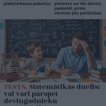
piedzimšanas pabalstu
pieredze var likt divreiz
padomāt, pirms
vērsties pēc palīdzības
TESTS.
Matemātikas duelis:
vai vari pārspēt
deviņgadnieku