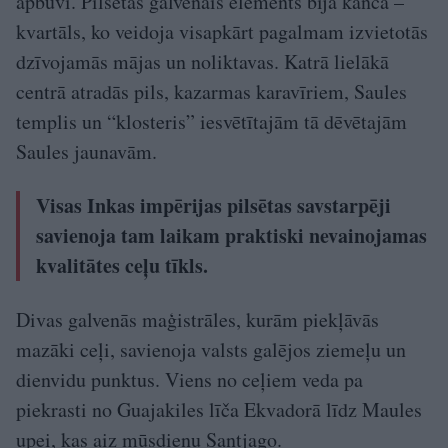
apbūvi. Pilsētas galvenais elements bija kanča –
kvartāls, ko veidoja visapkārt pagalmam izvietotās
dzīvojamās mājas un noliktavas. Katrā lielākā
centrā atradās pils, kazarmas karavīriem, Saules
templis un “klosteris” iesvētītajām tā dēvētajām
Saules jaunavām.
Visas Inkas impērijas pilsētas savstarpēji
savienoja tam laikam praktiski nevainojamas
kvalitātes ceļu tīkls.
Divas galvenās maģistrāles, kurām piekļāvās
mazāki ceļi, savienoja valsts galējos ziemeļu un
dienvidu punktus. Viens no ceļiem veda pa
piekrasti no Guajakiles līča Ekvadorā līdz Maules
upei, kas aiz mūsdienu Santjago.