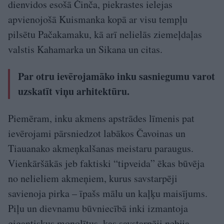
dienvidos esošā Činča, piekrastes ielejas
apvienojošā Kuismanka kopā ar visu tempļu
pilsētu Pačakamaku, kā arī nelielās ziemeļdaļas
valstis Kahamarka un Sikana un citas.
Par otru ievērojamāko inku sa­sniegumu varot
uzskatīt viņu arhitektūru.
Piemēram, inku akmens apstrādes līmenis pat
ievērojami pārsniedzot labākos Čavoinas un
Tiauanako akmeņkalšanas meistaru paraugus.
Vienkāršākās jeb faktiski “tipveida” ēkas būvēja
no nelieliem akmeņiem, kurus savstarpēji
savienoja pirka – īpašs mālu un kaļķu maisījums.
Piļu un dievnamu būvniecībā inki izmantoja
gigantiskus monolītus, kas savstarpēji nebija