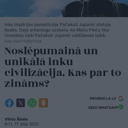
Inku impērijas pamatlicēja Pačakuti Jupanki statuja
Kusko. Daļa arheologu uzskata, ka Maču Pikču tika
izveidota tieši Pačakuti Jupanki valdīšanas laikā.
Foto: SHUTTERSTOCK
Noslēpumainā un
unikālā inku
civilizācija. Kas par to
zināms?
PIEVIENO LA.LV
SEKO WHATSAPP
Vilnis Ābele
9:11, 17. jūlijs 2022