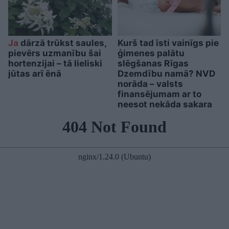
Ja
dārzā trūkst saules,
Kurš tad īsti vainīgs pie
pievērs uzmanību šai
ģimenes palātu
hortenzijai – tā lieliski
slēgšanas Rīgas
jūtas arī ēnā
Dzemdību namā? NVD
norāda – valsts
finansējumam ar to
neesot nekāda sakara