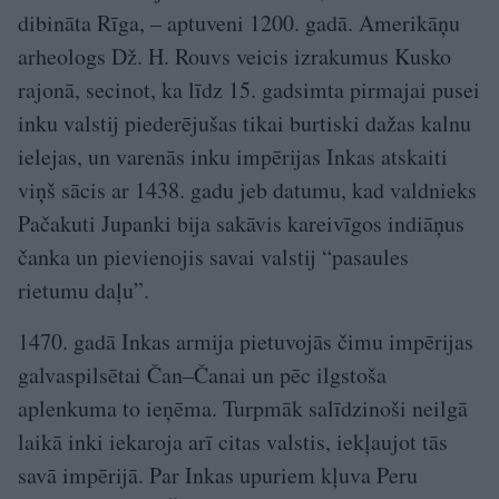
dibināta Rīga, – aptuveni 1200. gadā. Amerikāņu
arheologs Dž. H. Rouvs veicis izrakumus Kusko
rajonā, secinot, ka līdz 15. gadsimta pirmajai pusei
inku valstij piederējušas tikai burtiski dažas kalnu
ielejas, un varenās inku impērijas Inkas atskaiti
viņš sācis ar 1438. gadu jeb datumu, kad valdnieks
Pačakuti Ju­panki bija sakāvis kareivīgos indiāņus
čanka un pievienojis savai valstij “pasaules
rietumu daļu”.
1470. gadā Inkas armija pietuvojās čimu impērijas
galvaspilsētai Čan–Čanai un pēc ilgstoša
aplenkuma to ieņēma. Turpmāk salīdzinoši neilgā
laikā inki iekaroja arī citas valstis, iekļaujot tās
savā impērijā. Par Inkas upuriem kļuva Peru