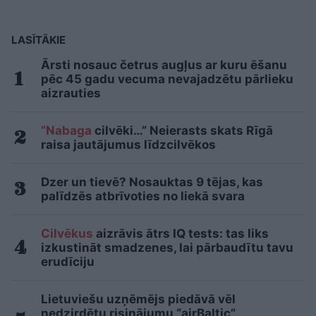
LASĪTĀKIE
Ārsti nosauc četrus augļus ar kuru ēšanu
pēc 45 gadu vecuma nevajadzētu pārlieku
aizrauties
“Nabaga
cilvēki…” Neierasts skats Rīgā
raisa jautājumus līdzcilvēkos
Dzer un tievē? Nosauktas 9 tējas, kas
palīdzēs atbrīvoties no liekā svara
Cilvēkus
aizrāvis ātrs IQ tests: tas liks
izkustināt smadzenes, lai pārbaudītu tavu
erudīciju
Lietuviešu uzņēmējs piedāvā vēl
nedzirdētu risinājumu “airBaltic”