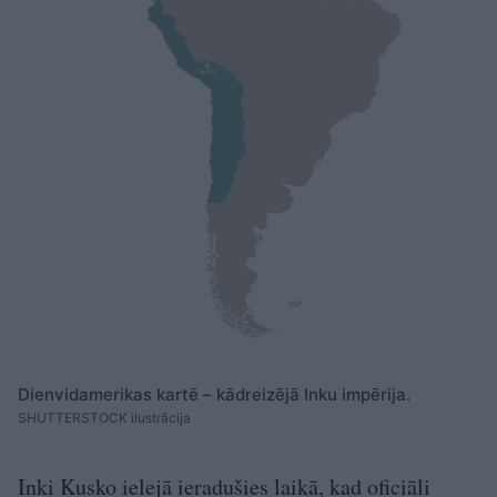
Dienvidamerikas kartē – kādreizējā Inku impērija.
SHUTTERSTOCK ilustrācija
Inki Kusko ielejā ieradušies laikā, kad oficiāli