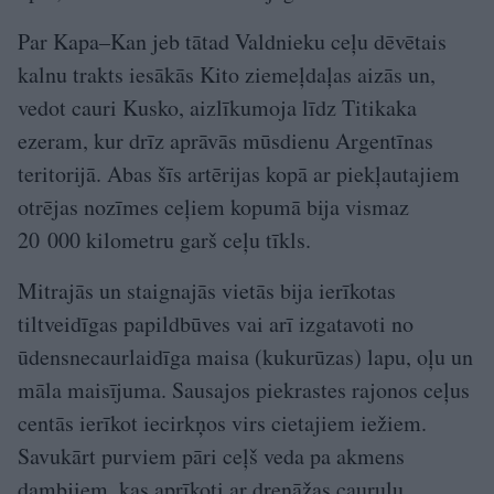
Par Kapa–Kan jeb tātad Valdnieku ceļu dēvētais
kalnu trakts iesākās Kito ziemeļdaļas aizās un,
vedot cauri Kusko, aizlīkumoja līdz Titikaka
ezeram, kur drīz aprāvās mūsdienu Argentīnas
teritorijā. Abas šīs artērijas kopā ar piekļautajiem
otrējas nozīmes ceļiem kopumā bija vismaz
20 000 kilometru garš ceļu tīkls.
Mitrajās un staignajās vietās bija ierīkotas
tiltveidīgas papildbūves vai arī izgatavoti no
ūdensnecaurlaidīga maisa (kukurūzas) lapu, oļu un
māla maisījuma. Sausajos piekrastes rajonos ceļus
centās ierīkot iecirkņos virs cietajiem iežiem.
Savukārt purviem pāri ceļš veda pa akmens
dambjiem, kas aprīkoti ar drenāžas cauruļu