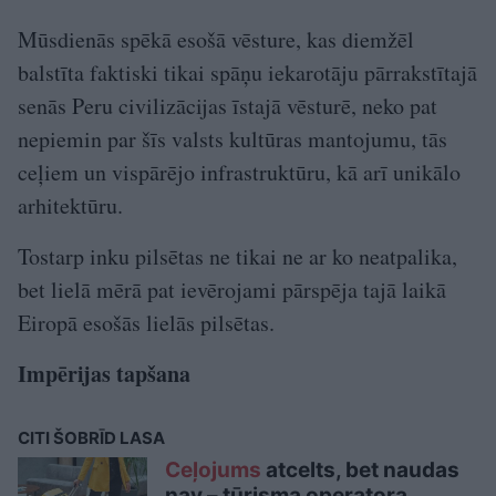
Mūsdienās spēkā esošā vēsture, kas diemžēl
balstīta faktiski tikai spāņu iekarotāju pārrakstītajā
senās Peru civilizācijas īstajā vēsturē, neko pat
nepiemin par šīs valsts kultūras mantojumu, tās
ceļiem un vispārējo infrastruktūru, kā arī unikālo
arhitektūru.
Tostarp inku pilsētas ne tikai ne ar ko neatpalika,
bet lielā mērā pat ievērojami pārspēja tajā laikā
Eiropā esošās lielās pilsētas.
Impērijas tapšana
CITI ŠOBRĪD LASA
Ceļojums
atcelts, bet naudas
nav – tūrisma operatora