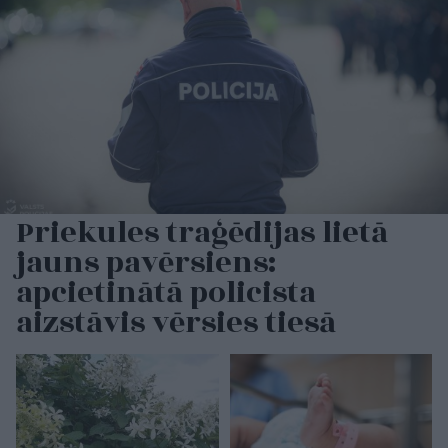
Priekules traģēdijas lietā
jauns pavērsiens:
apcietinātā policista
aizstāvis vērsies tiesā