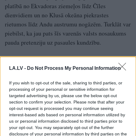
platībā no Ekvadoras ziemeļos līdz Čīles
dienvidiem un no Klusā okeāna piekrastes
rietumos līdz Andu austrumu nogāzēm. Turklāt var
piebilst, ka jau pats šīs varenās valsts nosaukums
pauda pretenziju uz pasaules kundzību.
Proti, kečua valodā tas nozīmējot “četras
LA.LV -
Do Not Process My Personal Information
savstarpēji savienotas pasaules puses”. Atbilstoši
pasaules pusēm arī bija noteikts administratīvais
If you wish to opt-out of the sale, sharing to third parties, or
dalījums: ziemeļos atradās province Činčasuiju,
processing of your personal or sensitive information for
targeted advertising by us, please use the below opt-out
dienvidos – Koljasuiju, rietumos – Kontisuiju,
section to confirm your selection. Please note that after your
austrumos – Antisuiju.
opt-out request is processed you may continue seeing
interest-based ads based on personal information utilized by
Paši iznīcinājuši savu rakstību
us or personal information disclosed to third parties prior to
your opt-out. You may separately opt-out of the further
disclosure of your personal information by third parties on the