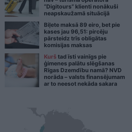
“Digitours” klienti nonākuši
neapskaužamā situācijā
Biļete maksā 89 eiro, bet pie
kases jau 96,51: pircēju
pārsteidz trīs obligātas
komisijas maksas
Kurš
tad īsti vainīgs pie
ģimenes palātu slēgšanas
Rīgas Dzemdību namā? NVD
norāda – valsts finansējumam
ar to neesot nekāda sakara