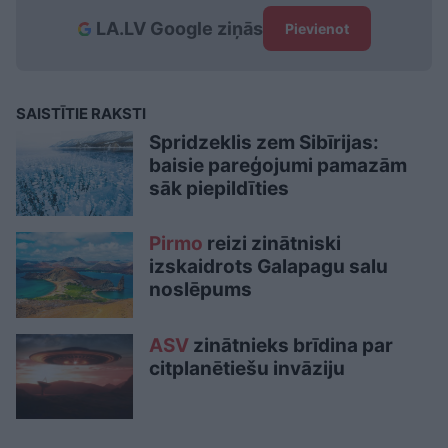
LA.LV Google ziņās
Pievienot
SAISTĪTIE RAKSTI
Spridzeklis zem Sibīrijas:
baisie pareģojumi pamazām
sāk piepildīties
Pirmo
reizi zinātniski
izskaidrots Galapagu salu
noslēpums
ASV
zinātnieks brīdina par
citplanētiešu invāziju