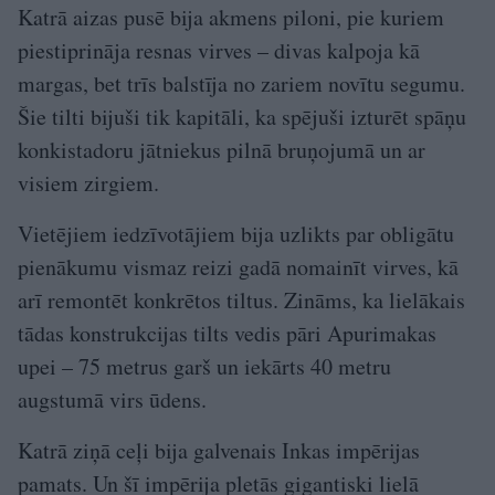
Katrā aizas pusē bija akmens piloni, pie kuriem
piestiprināja resnas virves – divas kalpoja kā
margas, bet trīs balstīja no zariem novītu segumu.
Šie tilti bijuši tik kapitāli, ka spējuši izturēt spāņu
konkistadoru jātniekus pilnā bruņojumā un ar
visiem zirgiem.
Vietējiem iedzīvotājiem bija uzlikts par obligātu
pienākumu vismaz reizi gadā nomainīt virves, kā
arī remontēt konkrētos tiltus. Zināms, ka lielākais
tādas konstrukcijas tilts vedis pāri Apurimakas
upei – 75 metrus garš un iekārts 40 metru
augstumā virs ūdens.
Katrā ziņā ceļi bija galvenais Inkas impērijas
pamats. Un šī impērija pletās gigantiski lielā