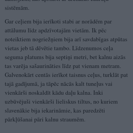
sistēmām.
Gar ceļiem bija ierīkoti stabi ar norādēm par
attālumu līdz apdzīvotajām vietām. Ik pēc
noteiktiem nogriežņiem bija arī savdabīgas atpūtas
vietas jeb tā dēvētie tambo. Līdzenumos ceļa
seguma platums bija septiņi metri, bet kalnu aizās
tas varēja sašaurināties līdz pat vienam metram.
Galvenokārt centās ierīkot taisnus ceļus, turklāt pat
tajā gadījumā, ja tāpēc nācās kalt tuneļus vai
vienkārši noskaldīt kādu daļu kalna. Inki
uzbūvējuši vienkārši lieliskus tiltus, no kuriem
slavenākie bija iekarināmie, kas paredzēti
pārkļūšanai pāri kalnu straumēm.