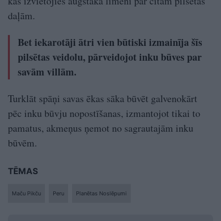
kas izvietojies augstākā līmenī par citām pilsētas
daļām.
Bet iekarotāji ātri vien būtiski izmainīja šīs
pilsētas veidolu, pārveidojot inku būves par
savām villām.
Turklāt spāņi savas ēkas sāka būvēt galvenokārt
pēc inku būvju nopostīšanas, izmantojot tikai to
pamatus, akmeņus ņemot no sagrautajām inku
būvēm.
TĒMAS
Maču Pikču
Peru
Planētas Noslēpumi