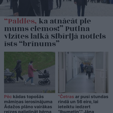
“Paldies,
ka atnācāt pie
mums ciemos!” Putina
vizītes laikā Sibīrijā noticis
īsts “brīnums”
Pēc
kādas topošās
“Četras
ar pusi stundas
māmiņas ierosinājuma
rindā un 56 eiro, lai
Ādažos plāno vairākas
ieteiktu iedzert
reizes palielināt bērna
“Ibumetin”.” Jāņa