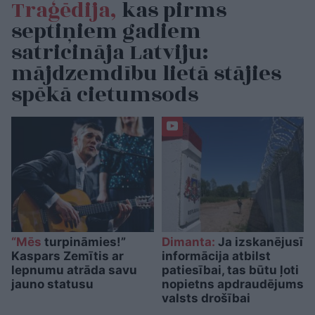
Traģēdija,
kas pirms
septiņiem gadiem
satricināja Latviju:
mājdzemdību lietā stājies
spēkā cietumsods
“Mēs
turpināmies!”
Dimanta:
Ja izskanējusī
Kaspars Zemītis ar
informācija atbilst
lepnumu atrāda savu
patiesībai, tas būtu ļoti
jauno statusu
nopietns apdraudējums
valsts drošībai