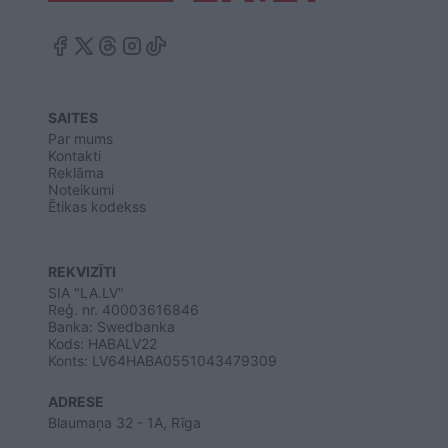
SAITES
Par mums
Kontakti
Reklāma
Noteikumi
Ētikas kodekss
REKVIZĪTI
SIA "LA.LV"
Reģ. nr. 40003616846
Banka: Swedbanka
Kods: HABALV22
Konts: LV64HABA0551043479309
ADRESE
Blaumaņa 32 - 1A, Rīga