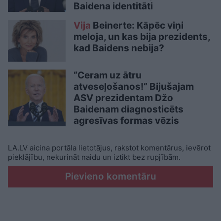
Baidena identitāti
Vija
Beinerte: Kāpēc viņi
meloja, un kas bija prezidents,
kad Baidens nebija?
“Ceram uz ātru
atveseļošanos!” Bijušajam
ASV prezidentam Džo
Baidenam diagnosticēts
agresīvas formas vēzis
LA.LV aicina portāla lietotājus, rakstot komentārus, ievērot
pieklājību, nekurināt naidu un iztikt bez rupjībām.
Pievieno komentāru