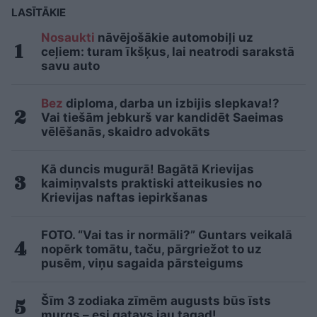
LASĪTĀKIE
Nosaukti
nāvējošākie automobiļi uz
ceļiem: turam īkšķus, lai neatrodi sarakstā
savu auto
Bez
diploma, darba un izbijis slepkava!?
Vai tiešām jebkurš var kandidēt Saeimas
vēlēšanās, skaidro advokāts
Kā duncis mugurā! Bagātā Krievijas
kaimiņvalsts praktiski atteikusies no
Krievijas naftas iepirkšanas
FOTO. “Vai tas ir normāli?” Guntars veikalā
nopērk tomātu, taču, pārgriežot to uz
pusēm, viņu sagaida pārsteigums
Šīm 3 zodiaka zīmēm augusts būs īsts
murgs – esi gatavs jau tagad!