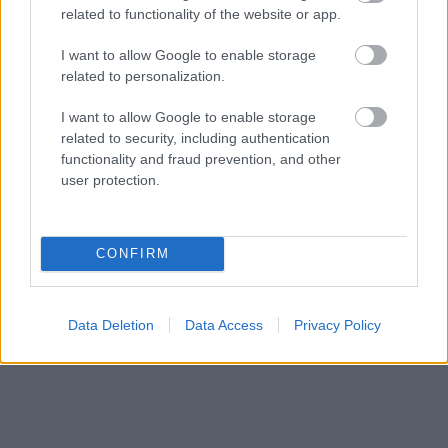
related to functionality of the website or app.
Viņu skatiens
TESTS.
Ja vari izlasīt
“izurbjas” citiem cauri:
vārdus, kas apgriezti
I want to allow Google to enable storage
3 datumi, kuros
augšpēdus, ar tevi
related to personalization.
dzimušos mēdz
pagaidām viss ir
uzskatīt par
kārtībā
I want to allow Google to enable storage
biedējošiem
related to security, including authentication
functionality and fraud prevention, and other
user protection.
CONFIRM
Data Deletion
Data Access
Privacy Policy