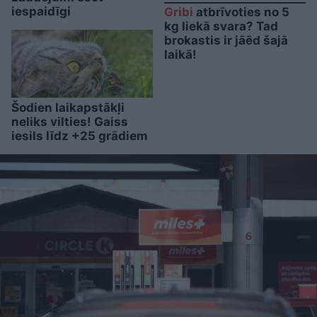
iespaidīgi
Gribi
atbrīvoties no 5
kg liekā svara? Tad
brokastis ir jāēd šajā
laikā!
Šodien laikapstākļi
neliks vilties! Gaiss
iesils līdz +25 grādiem