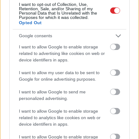
I want to opt-out of Collection, Use,
Retention, Sale, and/or Sharing of my
Personal Data that Is Unrelated with the
Purposes for which it was collected.
Opted Out
Google consents
Bez
diploma, darba un
I want to allow Google to enable storage
Atcelt
Ziņot
izbijis slepkava!? Vai tiešām
related to advertising like cookies on web or
device identifiers in apps.
jebkurš var kandidēt
Saeimas vēlēšanās, skaidro
I want to allow my user data to be sent to
Google for online advertising purposes.
advokāts
I want to allow Google to send me
personalized advertising.
I want to allow Google to enable storage
related to analytics like cookies on web or
device identifiers in apps.
I want to allow Google to enable storage