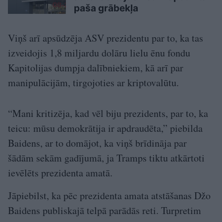
paša grābekļa
Viņš arī apsūdzēja ASV prezidentu par to, ka tas
izveidojis 1,8 miljardu dolāru lielu ēnu fondu
Kapitolijas dumpja dalībniekiem, kā arī par
manipulācijām, tirgojoties ar kriptovalūtu.
“Mani kritizēja, kad vēl biju prezidents, par to, ka
teicu: mūsu demokrātija ir apdraudēta,” piebilda
Baidens, ar to domājot, ka viņš brīdināja par
šādām sekām gadījumā, ja Tramps tiktu atkārtoti
ievēlēts prezidenta amatā.
Jāpiebilst, ka pēc prezidenta amata atstāšanas Džo
Baidens publiskajā telpā parādās reti. Turpretim