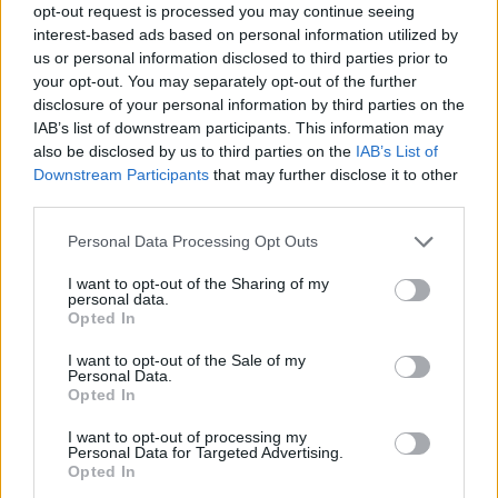
opt-out request is processed you may continue seeing
interest-based ads based on personal information utilized by
us or personal information disclosed to third parties prior to
your opt-out. You may separately opt-out of the further
disclosure of your personal information by third parties on the
IAB’s list of downstream participants. This information may
also be disclosed by us to third parties on the
IAB’s List of
Downstream Participants
that may further disclose it to other
Šo
kļūdu var pieļaut
FOTO.
“Vai tas ir
third parties.
daudzi! Pēc “Maxima”
normāli?” Guntars
apmeklējuma klients
veikalā nopērk tomātu,
Please note that this website/app uses one or more Google
Personal Data Processing Opt Outs
brīdina citus
taču, pārgriežot to uz
services and may gather and store information including but
autovadītājus
pusēm, viņu sagaida
not limited to your visit or usage behaviour. You may click to
I want to opt-out of the Sharing of my
neuzkāpt uz tā paša
pārsteigums
personal data.
grant or deny consent to Google and its third-party tags to
Opted In
grābekļa
use your data for below specified purposes in below Google
consent section.
I want to opt-out of the Sale of my
Personal Data.
Opted In
I want to opt-out of processing my
Personal Data for Targeted Advertising.
Opted In