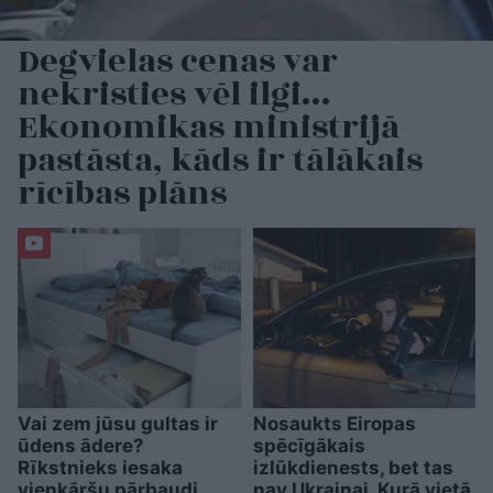
Degvielas cenas var
nekristies vēl ilgi…
Ekonomikas ministrijā
pastāsta, kāds ir tālākais
rīcības plāns
Vai zem jūsu gultas ir
Nosaukts Eiropas
ūdens ādere?
spēcīgākais
Rīkstnieks iesaka
izlūkdienests, bet tas
vienkāršu pārbaudi
nav Ukrainai. Kurā vietā