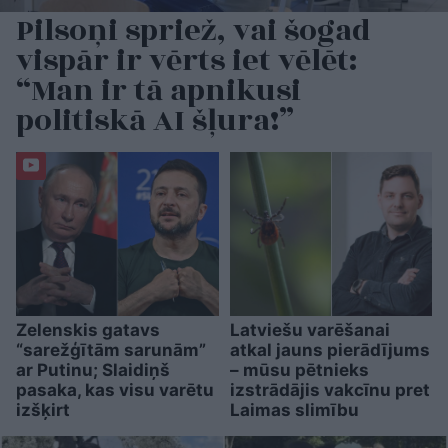
Pilsoņi spriež, vai šogad
vispār ir vērts iet vēlēt:
“Man ir tā apnikusi
politiskā AI šļura!”
Zelenskis gatavs
Latviešu varēšanai
“sarežģītām sarunām”
atkal jauns pierādījums
ar Putinu; Slaidiņš
– mūsu pētnieks
pasaka, kas visu varētu
izstrādājis vakcīnu pret
izšķirt
Laimas slimību