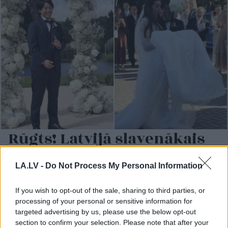
Rūgts! Latvijā slavenākais
japānis Masaki mijis
gredzenus ar mīļoto –
LA.LV -
Do Not Process My Personal Information
kāzās izskanēja arī īpaši
If you wish to opt-out of the sale, sharing to third parties, or
skaista latviešu dziesma
processing of your personal or sensitive information for
targeted advertising by us, please use the below opt-out
section to confirm your selection. Please note that after your