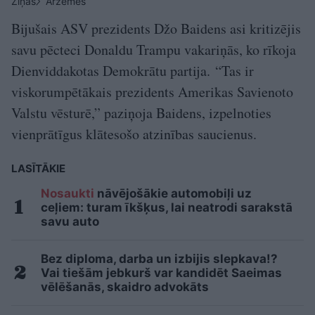
Ziņas
Ārzemēs
Bijušais ASV prezidents Džo Baidens asi kritizējis
savu pēcteci Donaldu Trampu vakariņās, ko rīkoja
Dienviddakotas Demokrātu partija. “Tas ir
viskorumpētākais prezidents Amerikas Savienoto
Valstu vēsturē,” paziņoja Baidens, izpelnoties
vienprātīgus klātesošo atzinības saucienus.
LASĪTĀKIE
Nosaukti
nāvējošākie automobiļi uz
ceļiem: turam īkšķus, lai neatrodi sarakstā
savu auto
Bez diploma, darba un izbijis slepkava!?
Vai tiešām jebkurš var kandidēt Saeimas
vēlēšanās, skaidro advokāts