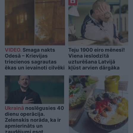
VIDEO.
Smaga nakts
Teju 1900 eiro mēnesī!
Odesā – Krievijas
Viena ieslodzītā
triecienos sagrautas
uzturēšana Latvijā
ēkas un ievainoti cilvēki
kļūst arvien dārgāka
Ukrainā
noslēgusies 40
dienu operācija.
Zelenskis norāda, ka ir
apmierināts un
zaudējumi esot