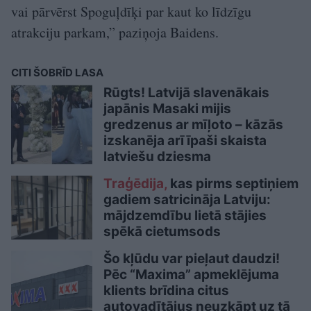
vai pārvērst Spoguļdīķi par kaut ko līdzīgu
atrakciju parkam,” paziņoja Baidens.
CITI ŠOBRĪD LASA
Rūgts! Latvijā slavenākais
japānis Masaki mijis
gredzenus ar mīļoto – kāzās
izskanēja arī īpaši skaista
latviešu dziesma
Traģēdija,
kas pirms septiņiem
gadiem satricināja Latviju:
mājdzemdību lietā stājies
spēkā cietumsods
Šo kļūdu var pieļaut daudzi!
Pēc “Maxima” apmeklējuma
klients brīdina citus
autovadītājus neuzkāpt uz tā