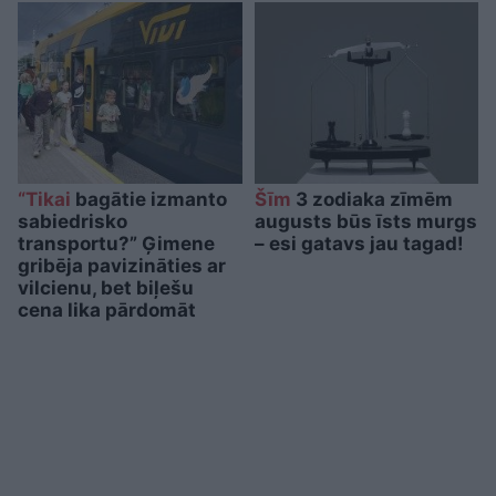
“Tikai
bagātie izmanto
Šīm
3 zodiaka zīmēm
sabiedrisko
augusts būs īsts murgs
transportu?” Ģimene
– esi gatavs jau tagad!
gribēja pavizināties ar
vilcienu, bet biļešu
cena lika pārdomāt