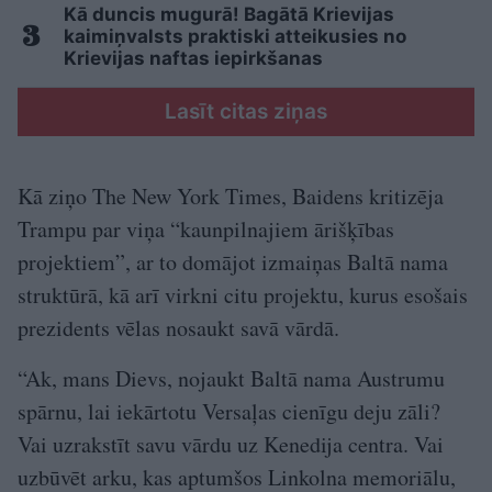
Kā duncis mugurā! Bagātā Krievijas
kaimiņvalsts praktiski atteikusies no
Krievijas naftas iepirkšanas
Lasīt citas ziņas
Kā ziņo The New York Times, Baidens kritizēja
Trampu par viņa “kaunpilnajiem ārišķības
projektiem”, ar to domājot izmaiņas Baltā nama
struktūrā, kā arī virkni citu projektu, kurus esošais
prezidents vēlas nosaukt savā vārdā.
“Ak, mans Dievs, nojaukt Baltā nama Austrumu
spārnu, lai iekārtotu Versaļas cienīgu deju zāli?
Vai uzrakstīt savu vārdu uz Kenedija centra. Vai
uzbūvēt arku, kas aptumšos Linkolna memoriālu,