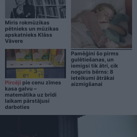
Miris rokmūzikas
pētnieks un mūzikas
apskatnieks Klāss
Vāvere
Pamēģini šo pirms
gulētiešanas, un
iemigsi tik ātri, cik
noguris bērns: 8
ieteikumi ātrākai
Pircēji
pie cenu zīmes
aizmigšanai
kasa galvu –
matemātika uz brīdi
laikam pārstājusi
darboties