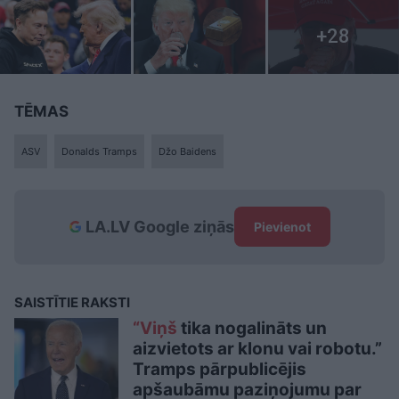
TĒMAS
ASV
Donalds Tramps
Džo Baidens
LA.LV Google ziņās
Pievienot
SAISTĪTIE RAKSTI
“Viņš
tika nogalināts un
aizvietots ar klonu vai robotu.”
Tramps pārpublicējis
apšaubāmu paziņojumu par