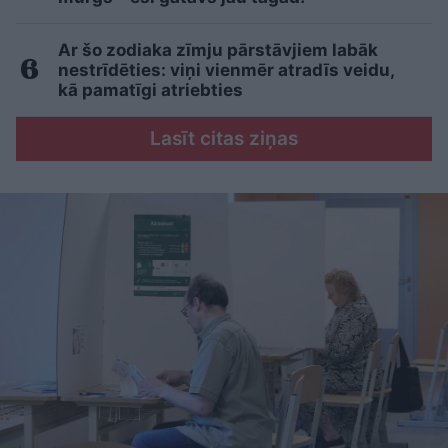
Ar šo zodiaka zīmju pārstāvjiem labāk
nestrīdēties: viņi vienmēr atradīs veidu,
kā pamatīgi atriebties
Lasīt citas ziņas