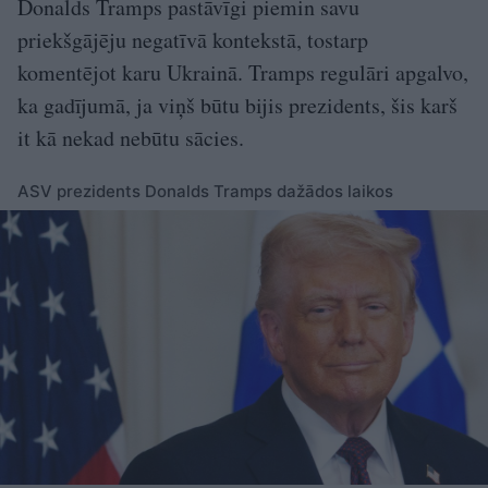
Donalds Tramps pastāvīgi piemin savu
priekšgājēju negatīvā kontekstā, tostarp
komentējot karu Ukrainā. Tramps regulāri apgalvo,
ka gadījumā, ja viņš būtu bijis prezidents, šis karš
it kā nekad nebūtu sācies.
ASV prezidents Donalds Tramps dažādos laikos