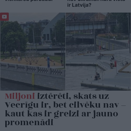
ir Latvija?
Miljoni
iztērēti, skats uz
Vecrīgu ir, bet cilvēku nav –
kaut kas ir greizi ar jauno
promenādi