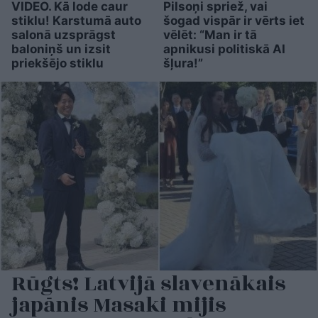
VIDEO. Kā lode caur
Pilsoņi spriež, vai
stiklu! Karstumā auto
šogad vispār ir vērts iet
salonā uzsprāgst
vēlēt: “Man ir tā
baloniņš un izsit
apnikusi politiskā AI
priekšējo stiklu
šļura!”
Rūgts! Latvijā slavenākais
japānis Masaki mijis