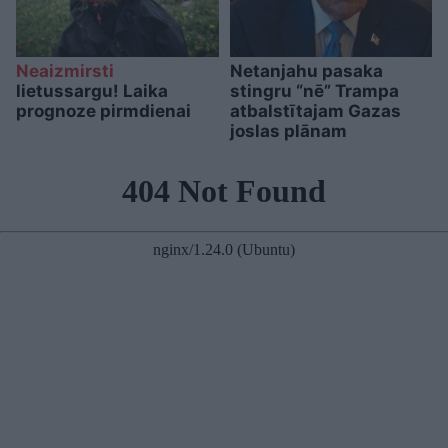
Neaizmirsti
Netanjahu pasaka
lietussargu! Laika
stingru “nē” Trampa
prognoze pirmdienai
atbalstītajam Gazas
joslas plānam