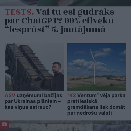
TESTS.
Vai tu esi gudrāks
par ChatGPT? 99% cilvēku
“iesprūst” 5. jautājumā
ASV
uzņēmumi bažījas
“K2
Ventum” vēja parka
par Ukrainas plāniem –
prettiesiskā
kas viņus satrauc?
gremdēšana liek domāt
par nedrošu valsti