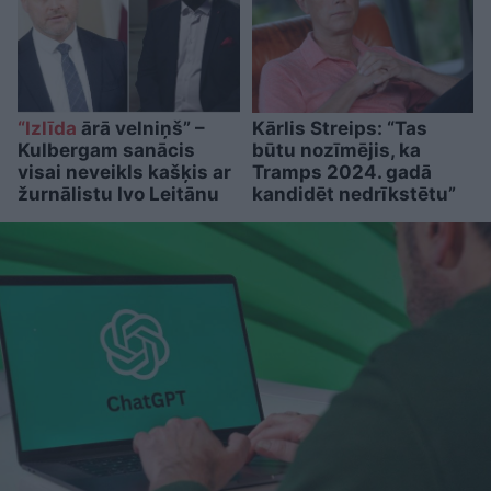
“Izlīda
ārā velniņš” –
Kārlis Streips: “Tas
Kulbergam sanācis
būtu nozīmējis, ka
visai neveikls kašķis ar
Tramps 2024. gadā
žurnālistu Ivo Leitānu
kandidēt nedrīkstētu”