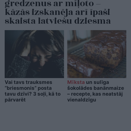
gredzenus ar mīļoto –
kāzās izskanēja arī īpaši
skaista latviešu dziesma
Vai tavs trauksmes
Mīksta
un sulīga
“briesmonis” posta
šokolādes banānmaize
tavu dzīvi? 3 soļi, kā to
– recepte, kas neatstāj
pārvarēt
vienaldzīgu