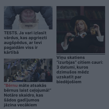
TESTS. Ja vari izlasīt
vārdus, kas apgriezti
augšpēdus, ar tevi
pagaidām viss ir
kārtībā
Viņu skatiens
“izurbjas” citiem cauri:
3 datumi, kuros
dzimušos mēdz
uzskatīt par
biedējošiem
“Bērnu
māte atsakās
bērnus laist ceļojumā!”
Notāre skaidro, kas
šādos gadījumos
jāzina vecākiem