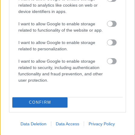
auto izglābj tūristu no
related to analytics like cookies on web or
dusmīga sumbra
device identifiers in apps.
Dvieļi
būs vēl mīkstāki
nekā veikalā:
I want to allow Google to enable storage
mazgāšanas laikā tiem
related to functionality of the website or app.
jāpievieno šī garšviela
I want to allow Google to enable storage
related to personalization.
FOTO.
“Vai tas ir
normāli?” Guntars
veikalā nopērk tomātu,
I want to allow Google to enable storage
taču, pārgriežot to uz
related to security, including authentication
pusēm, viņu sagaida
functionality and fraud prevention, and other
pārsteigums
user protection.
CONFIRM
Data Deletion
Data Access
Privacy Policy