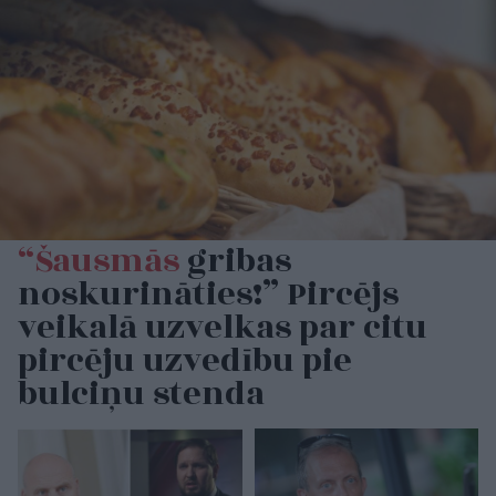
“Šausmās
gribas
noskurināties!” Pircējs
veikalā uzvelkas par citu
pircēju uzvedību pie
bulciņu stenda