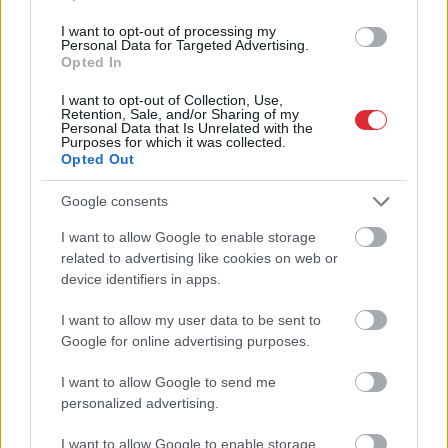
I want to opt-out of processing my
Personal Data for Targeted Advertising.
Opted In
I want to opt-out of Collection, Use,
Retention, Sale, and/or Sharing of my
Personal Data that Is Unrelated with the
Purposes for which it was collected.
“Trīs stundas dega un
Kas notiek, kad
Opted Out
dūmoja.” Ukrainas droni
aizveras guļamistabas
netālu no Putina pils
durvis? Zodiaka zīme
Google consents
trāpījuši pretgaisa
atklāj tavu intīmo pusi
I want to allow Google to enable storage
aizsardzības
Atcelt
Ziņot
related to advertising like cookies on web or
kompleksa pozīcijai
device identifiers in apps.
I want to allow my user data to be sent to
Google for online advertising purposes.
I want to allow Google to send me
VIDEO.
“Viņš nav
personalized advertising.
nekāda rotaļlieta!”
Polijā aculiecinieks ar
I want to allow Google to enable storage