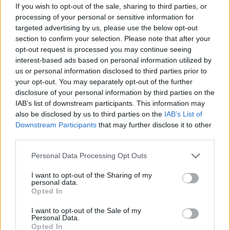
If you wish to opt-out of the sale, sharing to third parties, or
processing of your personal or sensitive information for
targeted advertising by us, please use the below opt-out
section to confirm your selection. Please note that after your
opt-out request is processed you may continue seeing
interest-based ads based on personal information utilized by
us or personal information disclosed to third parties prior to
your opt-out. You may separately opt-out of the further
disclosure of your personal information by third parties on the
IAB’s list of downstream participants. This information may
also be disclosed by us to third parties on the
IAB’s List of
Downstream Participants
that may further disclose it to other
third parties.
“Viņa
vienkārši grib
Please note that this website/app uses one or more Google
Personal Data Processing Opt Outs
services and may gather and store information including but
izaugt.” Piecgadīgajai
not limited to your visit or usage behaviour. You may click to
I want to opt-out of the Sharing of my
Paulai nepieciešama
personal data.
grant or deny consent to Google and its third-party tags to
Opted In
use your data for below specified purposes in below Google
sabiedrības palīdzība
consent section.
I want to opt-out of the Sale of my
Personal Data.
Opted In