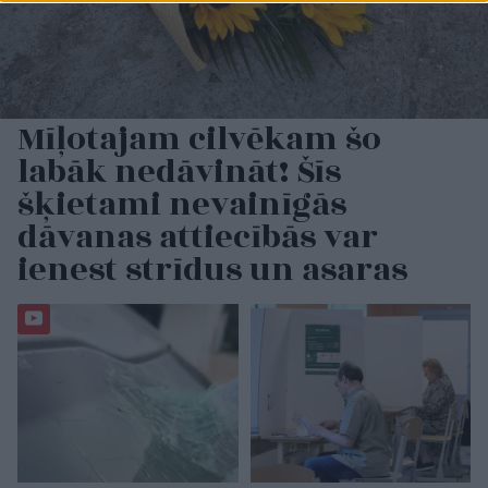
Mīļotajam cilvēkam šo
labāk nedāvināt! Šīs
šķietami nevainīgās
dāvanas attiecībās var
ienest strīdus un asaras