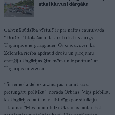
atkal kļuvusi dārgāka
Galvenā sūdzība vēstulē ir par naftas cauruļvada
“Družba” bloķēšanu, kas ir kritiski svarīgs
Ungārijas energoapgādei. Orbāns uzsver, ka
Zelenska rīcība apdraud drošu un pieejamu
enerģiju Ungārijas ģimenēm un ir pretrunā ar
Ungārijas interesēm.
“Šī iemesla dēļ es aicinu jūs mainīt savu
pretungāru politiku,” norāda Orbāns. Viņš piebilst,
ka Ungārijas tauta nav atbildīga par situāciju
Ukrainā: “Mēs jūtam līdzi Ukrainas tautai, bet
nevēlamies piedalīties karā. Mēs nevēlamies