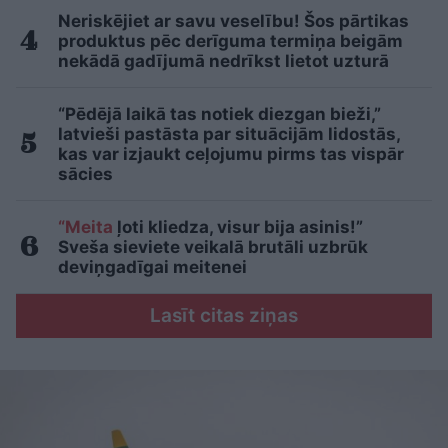
Neriskējiet ar savu veselību! Šos pārtikas
produktus pēc derīguma termiņa beigām
nekādā gadījumā nedrīkst lietot uzturā
“Pēdējā laikā tas notiek diezgan bieži,”
latvieši pastāsta par situācijām lidostās,
kas var izjaukt ceļojumu pirms tas vispār
sācies
“Meita
ļoti kliedza, visur bija asinis!”
Sveša sieviete veikalā brutāli uzbrūk
deviņgadīgai meitenei
Lasīt citas ziņas