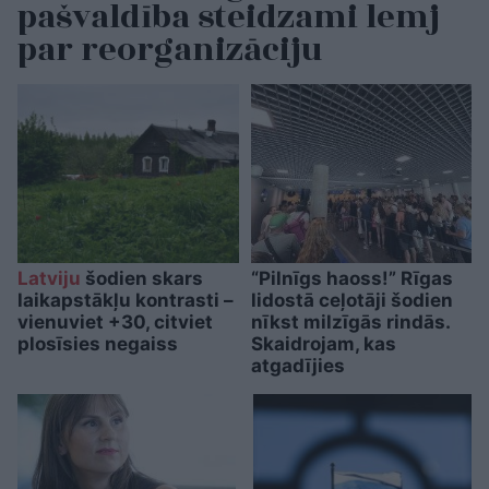
pašvaldība steidzami lemj
par reorganizāciju
Latviju
šodien skars
“Pilnīgs haoss!” Rīgas
laikapstākļu kontrasti –
lidostā ceļotāji šodien
vienuviet +30, citviet
nīkst milzīgās rindās.
plosīsies negaiss
Skaidrojam, kas
atgadījies