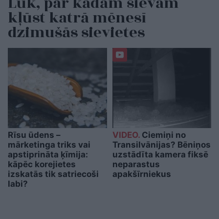
Lūk, par kādām sievām
kļūst katrā mēnesī
dzimušās sievietes
Rīsu ūdens –
VIDEO.
Ciemiņi no
mārketinga triks vai
Transilvānijas? Bēniņos
apstiprināta ķīmija:
uzstādīta kamera fiksē
kāpēc korejietes
neparastus
izskatās tik satriecoši
apakšīrniekus
labi?