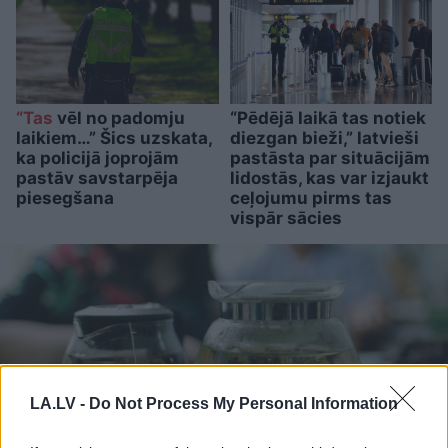
“Tas
vēl no padomju
“Pēdējā laikā tas notiek
laikiem…” Šics uzskata,
diezgan bieži,” latvieši
ka policijā joprojām
pastāsta par situācijām
pastāv savstarpēja
lidostās, kas var izjaukt
piesegšana
ceļojumu pirms tas
vispār sācies
LA.LV -
Do Not Process My Personal Information