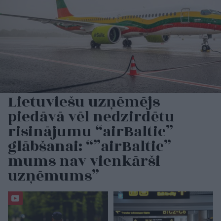
Lietuviešu uzņēmējs
piedāvā vēl nedzirdētu
risinājumu “airBaltic”
glābšanai: “”airBaltic”
mums nav vienkārši
uzņēmums”