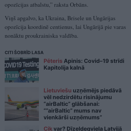
opozīcijas atbalstu,” raksta Orbāns.
Viņš apgalvo, ka Ukraina, Brisele un Ungārijas
opozīcija koordinē centienus, lai Ungārijā pie varas
nonāktu proukrainiska valdība.
CITI ŠOBRĪD LASA
Pēteris
Apinis: Covid–19 strīdi
Kapitolija kalnā
Lietuviešu
uzņēmējs piedāvā
vēl nedzirdētu risinājumu
“airBaltic” glābšanai:
“”airBaltic” mums nav
vienkārši uzņēmums”
Cik
var? Dīzeļdegviela Latvijā