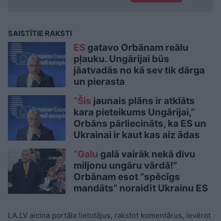
SAISTĪTIE RAKSTI
ES
gatavo Orbānam reālu
pļauku. Ungārijai būs
jāatvadās no kā sev tik dārga
un pierasta
“Šis
jaunais plāns ir atklāts
kara pieteikums Ungārijai,”
Orbāns pārliecināts, ka ES un
Ukrainai ir kaut kas aiz ādas
“Galu
galā vairāk nekā divu
miljonu ungāru vārdā!”
Orbānam esot “spēcīgs
mandāts” noraidīt Ukrainu ES
LA.LV aicina portāla lietotājus, rakstot komentārus, ievērot