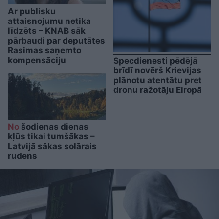
Ar publisku
attaisnojumu netika
līdzēts – KNAB sāk
pārbaudi par deputātes
Rasimas saņemto
kompensāciju
Specdienesti pēdējā
brīdī novērš Krievijas
plānotu atentātu pret
dronu ražotāju Eiropā
No
šodienas dienas
kļūs tikai tumšākas –
Latvijā sākas solārais
rudens