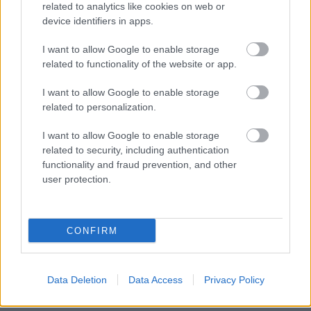
related to analytics like cookies on web or
device identifiers in apps.
I want to allow Google to enable storage
related to functionality of the website or app.
I want to allow Google to enable storage
related to personalization.
“Meita
ļoti kliedza, visur
Cik
var? Dīzeļdegviela
I want to allow Google to enable storage
bija asinis!” Sveša
Latvijā atkal kļuvusi
related to security, including authentication
sieviete veikalā brutāli
dārgāka
functionality and fraud prevention, and other
uzbrūk deviņgadīgai
user protection.
meitenei
CONFIRM
Data Deletion
Data Access
Privacy Policy