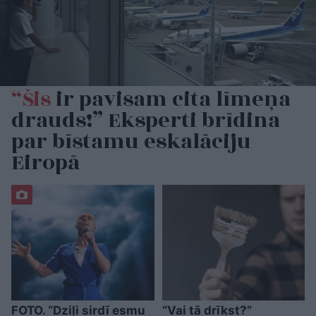
“Šis
ir pavisam cita līmeņa
drauds!” Eksperti brīdina
par bīstamu eskalāciju
Eiropā
FOTO. “Dziļi sirdī esmu
“Vai tā drīkst?”