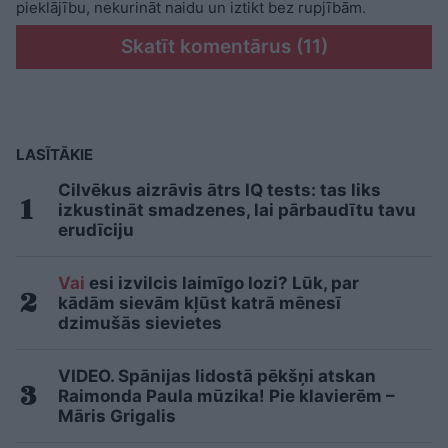
pieklājību, nekurināt naidu un iztikt bez rupjībām.
Skatīt komentārus (11)
LASĪTĀKIE
Cilvēkus aizrāvis ātrs IQ tests: tas liks
izkustināt smadzenes, lai pārbaudītu tavu
erudīciju
Vai
esi izvilcis laimīgo lozi? Lūk, par
kādām sievām kļūst katrā mēnesī
dzimušās sievietes
VIDEO. Spānijas lidostā pēkšņi atskan
Raimonda Paula mūzika! Pie klavierēm –
Māris Grigalis