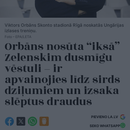
Viktors Orbāns Skonto stadionā Rīgā noskatās Ungārijas
izlases treniņu.
Foto – EPA/LETA
Orbāns nosūta “iksā”
Zelenskim dusmīgu
vēstuli – ir
apvainojies līdz sirds
dziļumiem un izsaka
slēptus draudus
PIEVIENO LA.LV
SEKO WHATSAPP