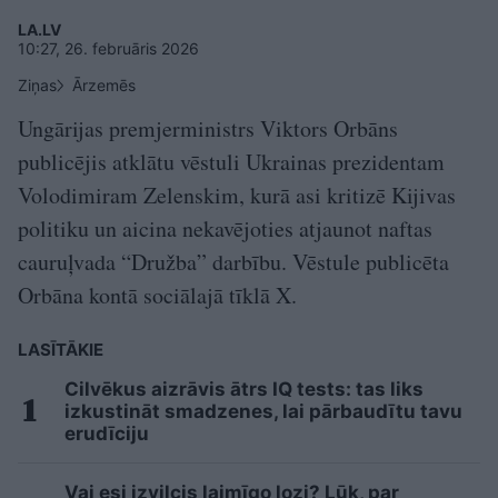
LA.LV
10:27, 26. februāris 2026
Ziņas
Ārzemēs
Ungārijas premjerministrs Viktors Orbāns
publicējis atklātu vēstuli Ukrainas prezidentam
Volodimiram Zelenskim, kurā asi kritizē Kijivas
politiku un aicina nekavējoties atjaunot naftas
cauruļvada “Družba” darbību. Vēstule publicēta
Orbāna kontā sociālajā tīklā X.
LASĪTĀKIE
Cilvēkus aizrāvis ātrs IQ tests: tas liks
izkustināt smadzenes, lai pārbaudītu tavu
erudīciju
Vai esi izvilcis laimīgo lozi? Lūk, par