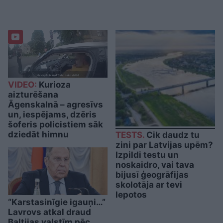
VIDEO:
Kurioza
aizturēšana
Āgenskalnā – agresīvs
un, iespējams, dzēris
šoferis policistiem sāk
dziedāt himnu
TESTS.
Cik daudz tu
zini par Latvijas upēm?
Izpildi testu un
noskaidro, vai tava
bijusī ģeogrāfijas
skolotāja ar tevi
lepotos
“Karstasinīgie igauņi…”
Lavrovs atkal draud
Baltijas valstīm pēc