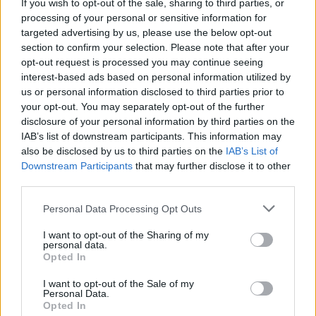
If you wish to opt-out of the sale, sharing to third parties, or
processing of your personal or sensitive information for
targeted advertising by us, please use the below opt-out
Dzer un tievē? Nosauktas 9
section to confirm your selection. Please note that after your
opt-out request is processed you may continue seeing
tējas, kas palīdzēs
interest-based ads based on personal information utilized by
atbrīvoties no liekā svara
us or personal information disclosed to third parties prior to
your opt-out. You may separately opt-out of the further
disclosure of your personal information by third parties on the
IAB’s list of downstream participants. This information may
also be disclosed by us to third parties on the
IAB’s List of
Downstream Participants
that may further disclose it to other
third parties.
Please note that this website/app uses one or more Google
Personal Data Processing Opt Outs
services and may gather and store information including but
not limited to your visit or usage behaviour. You may click to
I want to opt-out of the Sharing of my
personal data.
grant or deny consent to Google and its third-party tags to
Opted In
“Cilvēki dzīvo tikai
Ko darīt, ja pat pēc
use your data for below specified purposes in below Google
centrā, pārējie ir
mazgāšanas dvieļi ir
consent section.
I want to opt-out of the Sale of my
dzimtcilvēki,” rīdzinieks
sasmakuši? Iedarbīgs
Personal Data.
sašutis par pasākumu
omītes padoms
Opted In
organizēšanu