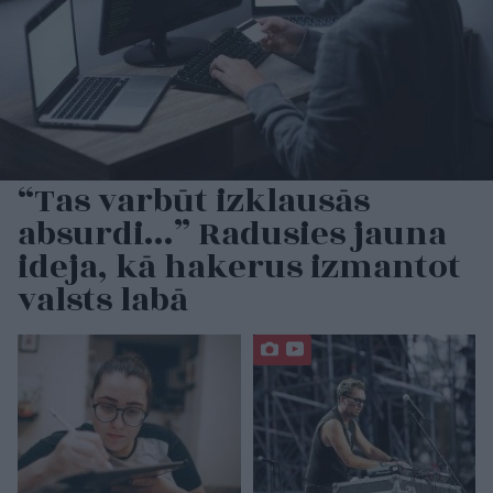
“Tas varbūt izklausās
absurdi…” Radusies jauna
ideja, kā hakerus izmantot
valsts labā