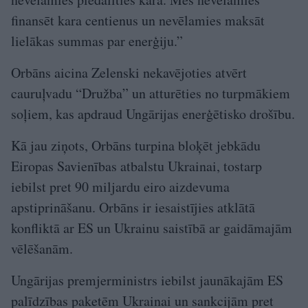
finansēt kara centienus un nevēlamies maksāt
lielākas summas par enerģiju.”
Orbāns aicina Zelenski nekavējoties atvērt
cauruļvadu “Družba” un atturēties no turpmākiem
soļiem, kas apdraud Ungārijas enerģētisko drošību.
Kā jau ziņots, Orbāns turpina bloķēt jebkādu
Eiropas Savienības atbalstu Ukrainai, tostarp
iebilst pret 90 miljardu eiro aizdevuma
apstiprināšanu. Orbāns ir iesaistījies atklātā
konfliktā ar ES un Ukrainu saistībā ar gaidāmajām
vēlēšanām.
Ungārijas premjerministrs iebilst jaunākajām ES
palīdzības paketēm Ukrainai un sankcijām pret