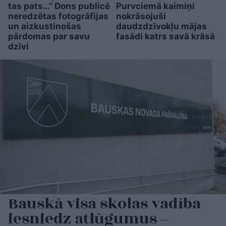
tas pats…” Dons publicē
Purvciemā kaimiņi
neredzētas fotogrāfijas
nokrāsojuši
un aizkustinošas
daudzdzīvokļu mājas
pārdomas par savu
fasādi katrs savā krāsā
dzīvi
Bauskā visa skolas vadība
iesniedz atlūgumus –