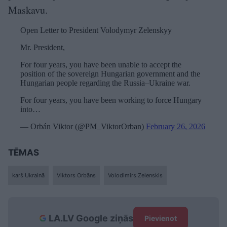
Maskavu.
Open Letter to President Volodymyr Zelenskyy
Mr. President,
For four years, you have been unable to accept the
position of the sovereign Hungarian government and the
Hungarian people regarding the Russia–Ukraine war.
For four years, you have been working to force Hungary
into…
— Orbán Viktor (@PM_ViktorOrban)
February 26, 2026
TĒMAS
karš Ukrainā
Viktors Orbāns
Volodimirs Zelenskis
LA.LV Google ziņās
Pievienot