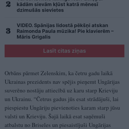
kādām sievām kļūst katrā mēnesī
dzimušās sievietes
VIDEO. Spānijas lidostā pēkšņi atskan
Raimonda Paula mūzika! Pie klavierēm –
Māris Grigalis
Lasīt citas ziņas
Orbāns pārmet Zelenskim, ka četru gadu laikā
Ukrainas prezidents nav spējis pieņemt Ungārijas
suverēno nostāju attiecībā uz karu starp Krieviju
un Ukrainu. “Četrus gadus jūs esat strādājuši, lai
piespiestu Ungāriju pievienoties karam starp jūsu
valsti un Krieviju. Šajā laikā esat saņēmuši
atbalstu no Briseles un piesaistījuši Ungārijas