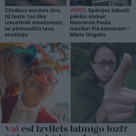
Cilvēkus aizrāvis ātrs
VIDEO.
Spānijas lidostā
IQ tests: tas liks
pēkšņi atskan
izkustināt smadzenes,
Raimonda Paula
lai pārbaudītu tavu
mūzika! Pie klavierēm –
erudīciju
Māris Grigalis
Vai
esi izvilcis laimīgo lozi?