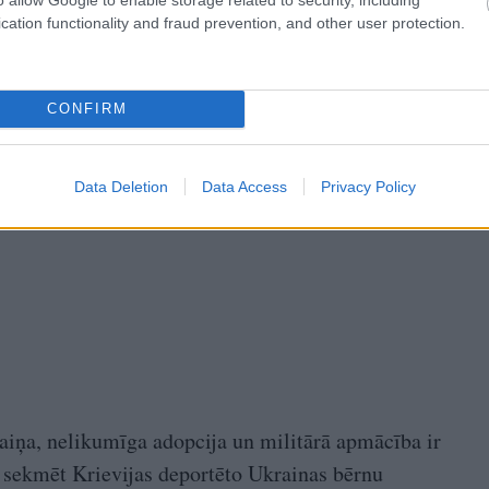
cation functionality and fraud prevention, and other user protection.
A)
January 31, 2024
CONFIRM
Data Deletion
Data Access
Privacy Policy
aiņa, nelikumīga adopcija un militārā apmācība ir
 sekmēt Krievijas deportēto Ukrainas bērnu