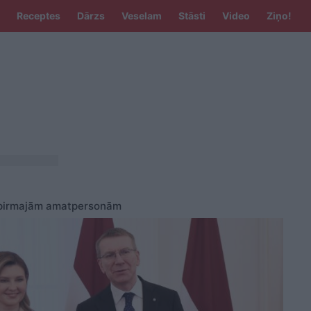
Receptes
Dārzs
Veselam
Stāsti
Video
Ziņo!
ts pirmajām amatpersonām