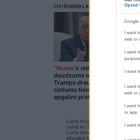
Opted 
CITI ŠOBRĪD LASA
Google 
I want t
web or d
I want t
purpose
“Mums
ir milzīgs
“Viņ
I want 
daudzums munīcijas!”
prie
Tramps draud ar
nova
I want t
cietumu tiem, kuri
saim
web or d
apgalvo pretējo
vald
I want t
or app.
Latvia became an example of both tou
I want t
caring for 🇺🇦 children. Expressed g
Latvia becoming a member of
@Zel
education in Ukraine.
pic.twitter.c
I want t