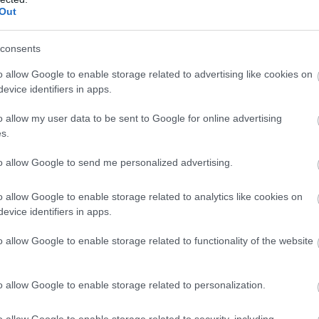
Out
Atcelt
Ziņot
consents
o allow Google to enable storage related to advertising like cookies on
evice identifiers in apps.
o allow my user data to be sent to Google for online advertising
s.
iem
visa dzīve bija
Ceļojums atcelts, bet
to allow Google to send me personalized advertising.
kšā!” Bauskas
naudas nav – tūrisma
dā nošauto suņu
operatora “Digitours”
o allow Google to enable storage related to analytics like cookies on
nieks tiesā nespēj
klienti nonākuši
evice identifiers in apps.
īt asaras
neapskaužamā
situācijā
o allow Google to enable storage related to functionality of the website
gh measures against the aggressor state Russia, and
o allow Google to enable storage related to personalization.
ratitude to
@EvikaSilina
for this position. Hope to see
enska_FND
"Device Coalition" to support quality
om/2rvUROhVVj
o allow Google to enable storage related to security, including