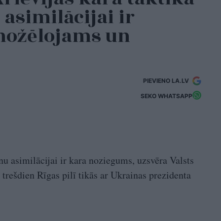
asimilācijai ir
nožēlojams un
PIEVIENO LA.LV
SEKO WHATSAPP
nu asimilācijai ir kara noziegums, uzsvēra Valsts
trešdien Rīgas pilī tikās ar Ukrainas prezidenta