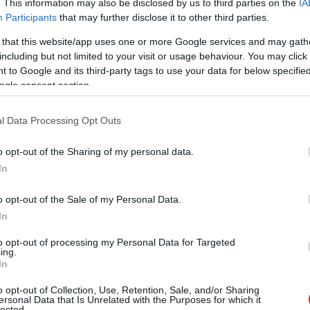
. This information may also be disclosed by us to third parties on the
IA
Participants
that may further disclose it to other third parties.
 that this website/app uses one or more Google services and may gath
including but not limited to your visit or usage behaviour. You may click 
 to Google and its third-party tags to use your data for below specifi
ogle consent section.
l Data Processing Opt Outs
identa padomnieks Mārtiņš Drēģeris, tikšanās
a Latvijas atbalstu Ukrainai un tās iedzīvotājiem
o opt-out of the Sharing of my personal data.
vijas gatavību sekmēt Krievijas deportēto Ukrainas
In
o opt-out of the Sale of my Personal Data.
In
jas mērķtiecīgās Ukrainas bērnu deportācijas un
mēt Krievijas deportēto Ukrainas bērnu atgriešanu.
to opt-out of processing my Personal Data for Targeted
ing.
otā kara taktika ukraiņu bērnu asimilācijai ir
In
iskā terora daļa.
o opt-out of Collection, Use, Retention, Sale, and/or Sharing
ersonal Data that Is Unrelated with the Purposes for which it
lected.