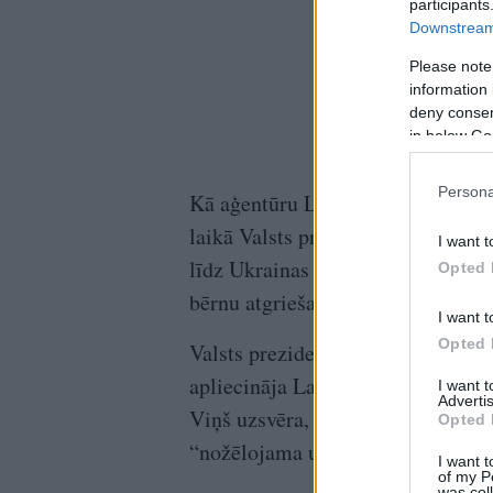
participants
Downstream 
Please note
information 
deny consent
in below Go
Persona
Kā aģentūru LETA informēja prez
laikā Valsts prezidents apliecināj
I want t
līdz Ukrainas uzvarai, kā arī Lat
Opted 
bērnu atgriešanu.
I want t
Opted 
Valsts prezidents nosodīja Krievi
apliecināja Latvijas gatavību sek
I want 
Advertis
Viņš uzsvēra, ka Krievijas pieliet
Opted 
“nožēlojama un zemiska” psiholoģ
I want t
of my P
was col