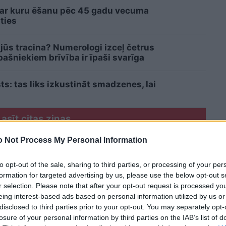
 ar kuru ēšanu pēc 45 gadu vecuma
ties
 jūs tracina? Numerologi izceļ četrus
šniekiem brīvība ir īpaši svarīga
sts: tas liks izkustināt smadzenes, lai
Lasīt citas ziņas
 Not Process My Personal Information
to opt-out of the sale, sharing to third parties, or processing of your per
formation for targeted advertising by us, please use the below opt-out s
r selection. Please note that after your opt-out request is processed y
eing interest-based ads based on personal information utilized by us or
disclosed to third parties prior to your opt-out. You may separately opt-
losure of your personal information by third parties on the IAB’s list of