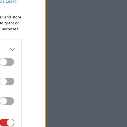
B’s List of
er and store
to grant or
ed purposes