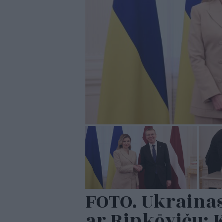
FOTO. Ukrainas
ar Rinkēviču: 