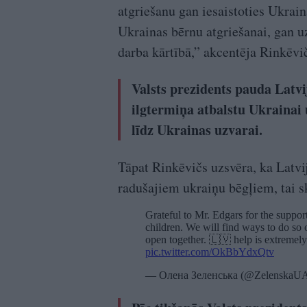
atgriešanu gan iesaistoties Ukrain
Ukrainas bērnu atgriešanai, gan u
darba kārtībā,” akcentēja Rinkēvi
Valsts prezidents pauda Latvi
ilgtermiņa atbalstu Ukrainai 
līdz Ukrainas uzvarai.
Tāpat Rinkēvičs uzsvēra, ka Latvi
radušajiem ukraiņu bēgļiem, tai s
Grateful to Mr. Edgars for the suppor
children. We will find ways to do so 
open together. 🇱🇻 help is extremely 
pic.twitter.com/OkBbYdxQtv
— Олена Зеленська (@ZelenskaU