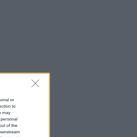
sonal or
ection to
ou may
 personal
out of the
 downstream