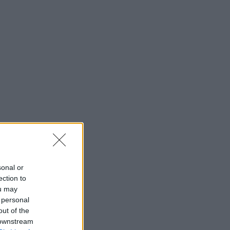
sonal or
ection to
ou may
 personal
out of the
 downstream