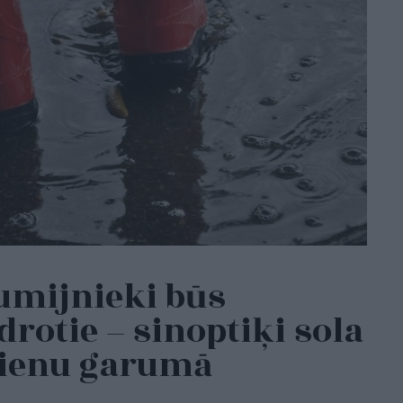
mijnieki būs
rotie – sinoptiķi sola
 dienu garumā