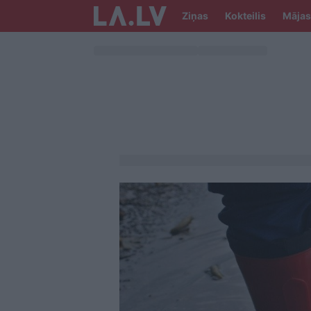
Ziņas
Kokteilis
Mājas