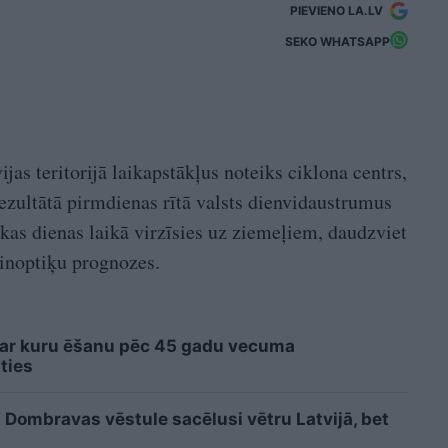
PIEVIENO LA.LV
SEKO WHATSAPP
as teritorijā laikapstākļus noteiks ciklona centrs,
rezultātā pirmdienas rītā valsts dienvidaustrumus
 kas dienas laikā virzīsies uz ziemeļiem, daudzviet
 sinoptiķu prognozes.
 ar kuru ēšanu pēc 45 gadu vecuma
ties
ombravas vēstule sacēlusi vētru Latvijā, bet