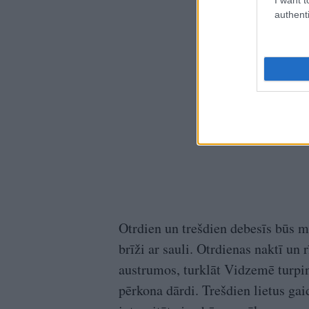
authenti
Otrdien un trešdien debesīs būs 
brīži ar sauli. Otrdienas naktī un 
austrumos, turklāt Vidzemē turpin
pērkona dārdi. Trešdien lietus gai