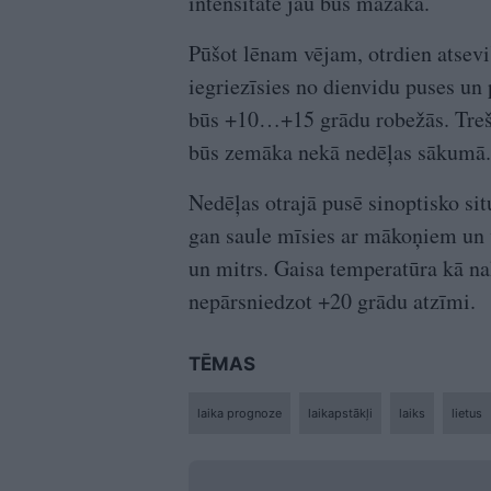
intensitāte jau būs mazāka.
Pūšot lēnam vējam, otrdien atseviš
iegriezīsies no dienvidu puses un 
būs +10…+15 grādu robežās. Trešd
būs zemāka nekā nedēļas sākumā.
Nedēļas otrajā pusē sinoptisko situ
gan saule mīsies ar mākoņiem un v
un mitrs. Gaisa temperatūra kā na
nepārsniedzot +20 grādu atzīmi.
TĒMAS
laika prognoze
laikapstākļi
laiks
lietus