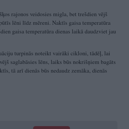
ķos rajonos veidosies migla, bet trešdien vējš
pūtīs lēni līdz mēreni. Naktīs gaisa temperatūra
ien gaisa temperatūra dienas laikā daudzviet jau
āciju turpinās noteikt vairāki cikloni, tādēļ, lai
ējš saglabāsies lēns, laiks būs nokrišņiem bagāts
ktīs, tā arī dienās būs nedaudz zemāka, dienās