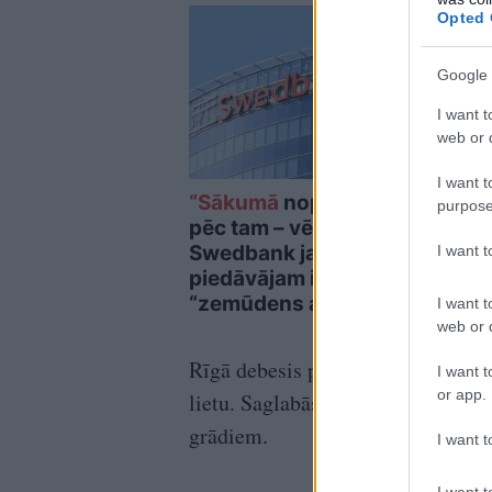
Opted 
Google 
I want t
web or d
I want t
“Sākumā
nopriecājos,
Jaun
purpose
pēc tam – vē…”
slēg
Swedbank jaunajam
Dom
I want 
piedāvājam ir būtisks
Kozl
“zemūdens akmens”
I want t
web or d
Rīgā debesis pārsvarā aizklās māko
I want t
or app.
lietu. Saglabāsies lēns vējš, un 
grādiem.
I want t
I want t