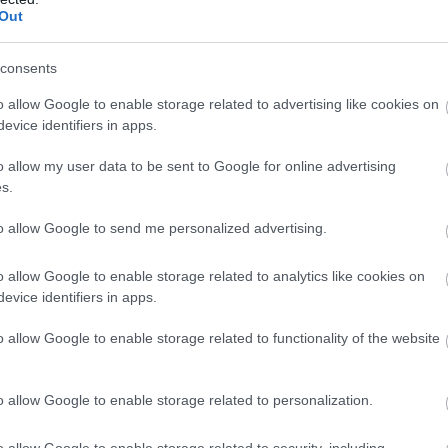
Out
Atcelt
Ziņot
consents
o allow Google to enable storage related to advertising like cookies on
evice identifiers in apps.
o allow my user data to be sent to Google for online advertising
ups par robežas
Galante:
Mūzika ir
s.
šanas skandālu: Ja
māksla, kas aptur
brava nemelo,
karus
to allow Google to send me personalized advertising.
ovskim jāatkāpjas
o allow Google to enable storage related to analytics like cookies on
evice identifiers in apps.
ņi, un dienas otrajā pusē tie atnesīs arī īslaicīgu
o allow Google to enable storage related to functionality of the website
gaisa temperatūra paaugstināsies līdz +21…+23
o allow Google to enable storage related to personalization.
o allow Google to enable storage related to security, including