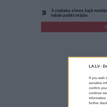
3 zodiaka zīmes šajā nedēļa
labāk palikt mājās
LA.LV -
Do
If you wish 
sensitive in
confirm you
continue se
information 
further disc