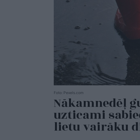
Foto: Pexels.com
Nākamnedēļ gu
uzticami sabied
lietu vairāku