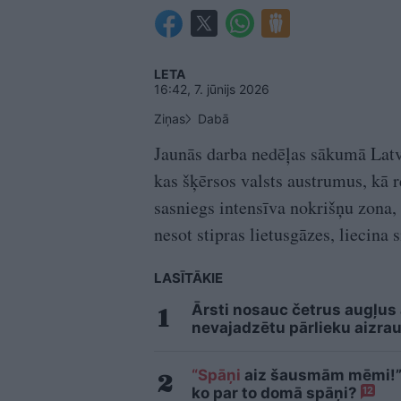
LETA
16:42, 7. jūnijs 2026
Ziņas
Dabā
Jaunās darba nedēļas sākumā Latvij
kas šķērsos valsts austrumus, kā 
sasniegs intensīva nokrišņu zona,
nesot stipras lietusgāzes, liecina
LASĪTĀKIE
Ārsti nosauc četrus augļus
nevajadzētu pārlieku aizrau
“Spāņi
aiz šausmām mēmi!” D
ko par to domā spāņi?
12