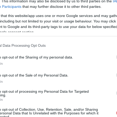
. This information may also be disclosed by us to third parties on the
IA
Participants
that may further disclose it to other third parties.
ar mākoņiem, kā arī daudzviet gaidāms lietus –
 that this website/app uses one or more Google services and may gath
including but not limited to your visit or usage behaviour. You may click 
bet trešdien jau atkal plašākā teritorijas daļā.
 to Google and its third-party tags to use your data for below specifi
daudzviet pakāpsies līdz +18…+23 grādu atzīmei.
ogle consent section.
ainu laiku, debesis skaidrosies vien vietām.
l Data Processing Opt Outs
ms lietus – valsts rietumu un centrālajos rajonos
o opt-out of the Sharing of my personal data.
 vietām nesīs stipras lietusgāzes un pērkona
In
envidaustrumus jau no rīta sasniegs plašāka
irzīsies uz ziemeļiem, valsts austrumos atnesot
o opt-out of the Sale of my Personal Data.
In
gaisu, un tur lokāli pastāvēs iespējamība arī ļoti
inēs lēns vējš, zem negaisa mākoņiem tas var kļūt
to opt-out of processing my Personal Data for Targeted
ing.
tī iesils līdz +18…+23 grādiem.
In
o opt-out of Collection, Use, Retention, Sale, and/or Sharing
ersonal Data that Is Unrelated with the Purposes for which it
lected.