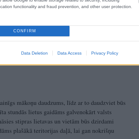
cation functionality and fraud prevention, and other user protection.
CONFIRM
Data Deletion
Data Access
Privacy Policy
mainīgs mākoņu daudzums, līdz ar to daudzviet būs
rīta stundās lietus gaidāms galvenokārt valsts
āsies stipras lietavas un vietām būs dzirdami
dāms plašākā teritorijas daļā, lai gan nokrišņu