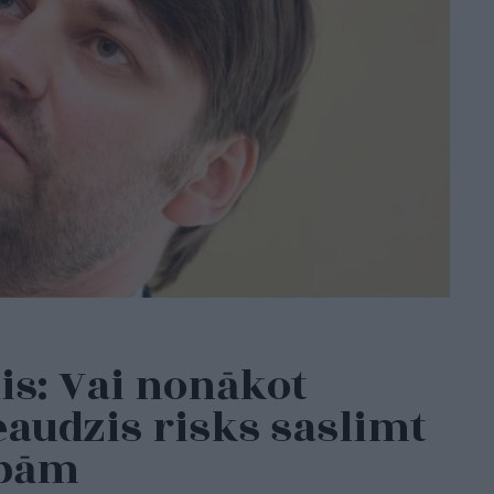
is: Vai nonākot
ieaudzis risks saslimt
ībām