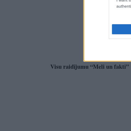
authenti
Visu raidījumu “Meli un fakti” s