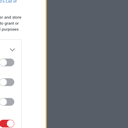
B’s List of
er and store
to grant or
ed purposes