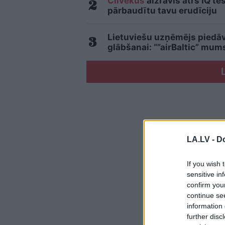
Cilvēkus
aizrāvis ātrs IQ te
pārbaudītu tavu erudīciju
Lietuviešu uzņēmējs piedāvā
glābšanai: “”airBaltic” mu
LA.LV -
Do
If you wish 
sensitive in
confirm you
continue se
information 
further disc