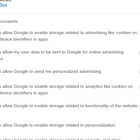
Out
Atcelt
Ziņot
consents
ss aizsegs
NA prasīs veselības
o allow Google to enable storage related to advertising like cookies on
rīz 80% Saules:
ministra skaidrojumu
evice identifiers in apps.
augustā Latvijā
par palātu slēgšanu
āms iespaidīgs
Dzemdību namā
o allow my user data to be sent to Google for online advertising
 – ko tajā brīdī
s.
m piedzīvot?
to allow Google to send me personalized advertising.
o allow Google to enable storage related to analytics like cookies on
 skaidro mediķis.
evice identifiers in apps.
o allow Google to enable storage related to functionality of the website
o allow Google to enable storage related to personalization.
o allow Google to enable storage related to security, including