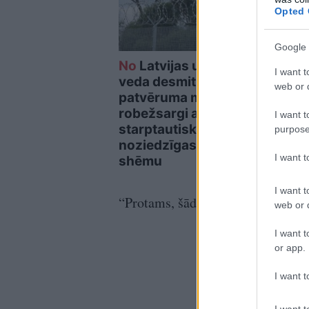
Opted 
Google 
No
Latvijas uz Somiju
Mēne
I want t
veda desmitiem
gand
web or d
patvēruma meklētāju –
12. 
robežsargi atklāj
gaid
I want t
starptautiskas
skats
purpose
noziedzīgas grupas
vara
I want 
shēmu
I want t
“Protams, šādi gadījumi var būt,”
web or d
I want t
or app.
I want t
I want t