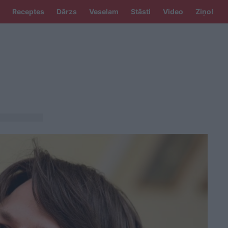
Receptes
Dārzs
Veselam
Stāsti
Video
Ziņo!