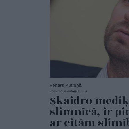
Renārs Putniņš.
Foto: Edijs Pālens/LETA
Skaidro mediķ
slimnīcā, ir p
ar citām slim