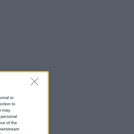
sonal or
ection to
ou may
 personal
out of the
 downstream