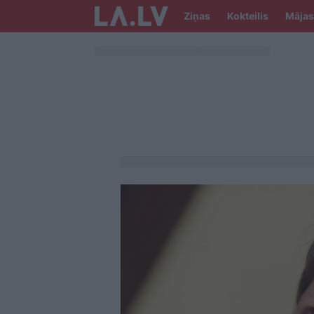
Ziņas
Kokteilis
Mājas