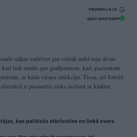
PIEVIENO LA.LV
SEKO WHATSAPP
aulē nākas sadzīvot jau vairāk nekā teju divus
s, kad tiek runāts par gadījumiem, kad, pacientam
emēram, ar kādu vīrusa infekciju. Tiesa, arī šobrīd
t slimnīcā ir pieaudzis risks saslimt ar kādām
ējas, kas palīdzēs atbrīvoties no liekā svara