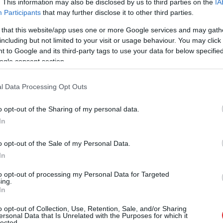
. This information may also be disclosed by us to third parties on the
IA
Participants
that may further disclose it to other third parties.
 that this website/app uses one or more Google services and may gath
including but not limited to your visit or usage behaviour. You may click 
ies arī tajā aspektā, ka ir ļoti liels risks saslimt ar
 to Google and its third-party tags to use your data for below specifi
V24 raidījumā situāciju skaidroja Jēkabpils
ogle consent section.
oķirurgs Renārs Putniņš.
l Data Processing Opt Outs
v nekādas simptomātikas, nav nekādas Covid
o opt-out of the Sharing of my personal data.
ā iestājas ar apdendicītu, mēs viņu ieliekam
In
vēl vairāki cilvēki, šī Covid infekcija tiek nodota
o opt-out of the Sale of my Personal Data.
In
to opt-out of processing my Personal Data for Targeted
ing.
In
o opt-out of Collection, Use, Retention, Sale, and/or Sharing
ersonal Data that Is Unrelated with the Purposes for which it
lected.