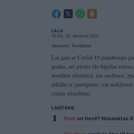
LA.LV
10:56, 26. oktobris 2021
Veselam
Ārstēšana
Lai gan ar Covid-19 pandēmiju pas
gadus, arī pirms tās bijušas reize
nonākot slimnīcā, tas saslimst, pi
atklāts ir jautājums, vai nokļūsto
citām slimībām.
LASĪTĀKIE
Dzer
un tievē? Nosauktas 9 t