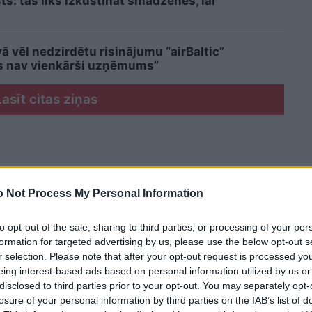
sts: tas liks izkustināt smadzenes, lai
 vēl nedzirdētu risinājumu “airBaltic”
ms nav vienkārši uzņēmums”
Lasīt citas ziņas
 Not Process My Personal Information
to opt-out of the sale, sharing to third parties, or processing of your per
formation for targeted advertising by us, please use the below opt-out s
r selection. Please note that after your opt-out request is processed y
eing interest-based ads based on personal information utilized by us or
disclosed to third parties prior to your opt-out. You may separately opt-
losure of your personal information by third parties on the IAB’s list of