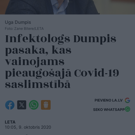
Uga Dumpis
Foto: Zane Bitere/LETA
Infektologs Dumpis
pasaka, kas
vainojams
pieaugošajā Covid-19
saslimstībā
PIEVIENO LA.LV
SEKO WHATSAPP
LETA
10:05, 9. oktobris 2020