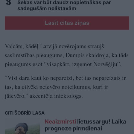
Sekas var būt daudz nopietnākas par
sadegušām noliktavām
Lasīt citas ziņas
Vaicāts, kādēļ Latvijā novērojams straujš
saslimstības pieaugums, Dumpis skaidroja, ka tāds
pieaugums esot “visapkārt, izņemot Norvēģiju”.
“Visi dara kaut ko nepareizi, bet tas nepareizais ir
tas, ka cilvēki neievēro noteikumus, kuri ir
jāievēro,” akcentēja infektologs.
CITI ŠOBRĪD LASA
Neaizmirsti
lietussargu! Laika
prognoze pirmdienai