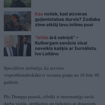
Kas
notiek, kad aizveras
guļamistabas durvis? Zodiaka
zīme atklāj tavu intīmo pusi
“Izlīda
ārā velniņš” –
Kulbergam sanācis visai
neveikls kašķis ar žurnālistu
Ivo Leitānu
Speciālists atzīmēja, ka aizvien
visproblemātiskākā ir vecuma grupa no 16 līdz 40
gadiem.
Pēc Dumpja paustā, cilvēki ir neuzmanīgi savās
darba vietās, atpūšoties un tiekoties ar draugiem,