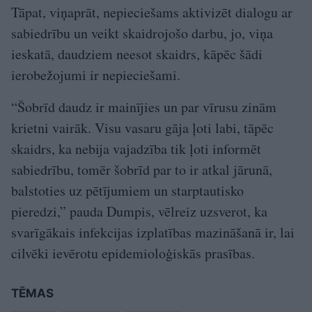
Tāpat, viņaprāt, nepieciešams aktivizēt dialogu ar
sabiedrību un veikt skaidrojošo darbu, jo, viņa
ieskatā, daudziem neesot skaidrs, kāpēc šādi
ierobežojumi ir nepieciešami.
“Šobrīd daudz ir mainījies un par vīrusu zinām
krietni vairāk. Visu vasaru gāja ļoti labi, tāpēc
skaidrs, ka nebija vajadzība tik ļoti informēt
sabiedrību, tomēr šobrīd par to ir atkal jārunā,
balstoties uz pētījumiem un starptautisko
pieredzi,” pauda Dumpis, vēlreiz uzsverot, ka
svarīgākais infekcijas izplatības mazināšanā ir, lai
cilvēki ievērotu epidemioloģiskās prasības.
TĒMAS