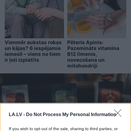
Vienmēr aukstas rokas
Pēteris Apinis:
un kājas? 6 iespējamie
Pazemināts vitamīna
iemesli – viens no tiem
B12 līmenis,
ir ļoti izplatīts
novecošana un
mitohondriji
LA.LV -
Do Not Process My Personal Information
If you wish to opt-out of the sale, sharing to third parties, or