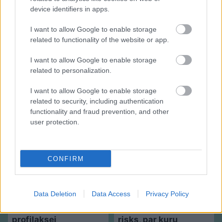
device identifiers in apps.
I want to allow Google to enable storage
related to functionality of the website or app.
I want to allow Google to enable storage
related to personalization.
I want to allow Google to enable storage
related to security, including authentication
Speciālisti konsultē: Rudens vīrusi, klepus
functionality and fraud prevention, and other
profilakse un ārstēšanas iespējas
user protection.
CONFIRM
Data Deletion
Data Access
Privacy Policy
Speciālistu
padomi
Menopauze
un sirds
mentālās veselības
veselība – klusais
profilaksei
risks, par kuru