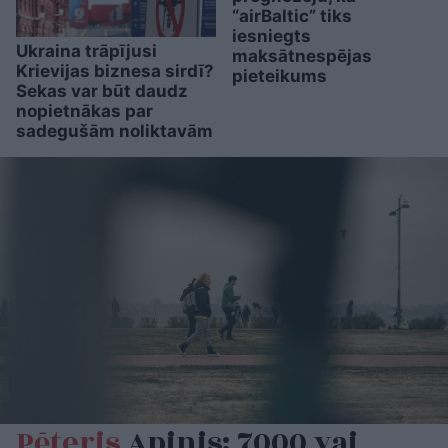
“airBaltic” tiks
iesniegts
Ukraina trāpījusi
maksātnespējas
Krievijas biznesa sirdī?
pieteikums
Sekas var būt daudz
nopietnākas par
sadegušām noliktavām
Pēteris
Apinis: 7000 vai