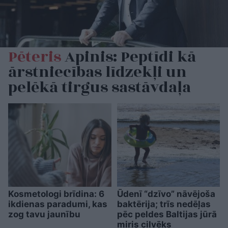
Pēteris
Apinis: Peptīdi kā
ārstniecības līdzekļi un
pelēkā tirgus sastāvdaļa
Kosmetologi brīdina: 6
Ūdenī “dzīvo” nāvējoša
ikdienas paradumi, kas
baktērija; trīs nedēļas
zog tavu jaunību
pēc peldes Baltijas jūrā
miris cilvēks