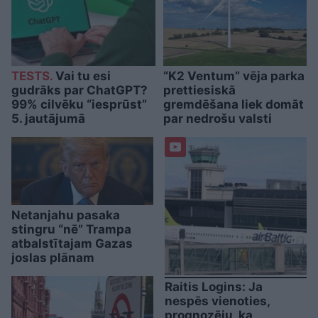
TESTS.
Vai tu esi
“K2 Ventum” vēja parka
gudrāks par ChatGPT?
prettiesiskā
99% cilvēku “iesprūst”
gremdēšana liek domāt
5. jautājumā
par nedrošu valsti
Netanjahu pasaka
stingru “nē” Trampa
atbalstītajam Gazas
joslas plānam
Raitis Logins: Ja
nespēs vienoties,
prognozēju, ka