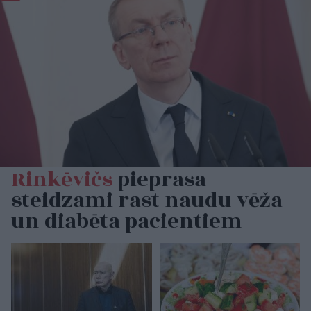
Rinkēvičs
pieprasa
steidzami rast naudu vēža
un diabēta pacientiem