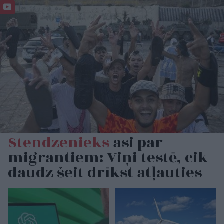
Stendzenieks
asi par
migrantiem: Viņi testē, cik
daudz šeit drīkst atļauties