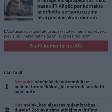
Kristaps varēja aplipināt “visu
pasauli”! Kāpēc par kontaktu
ar inficētu personu uzzina
tikai pēc vairākām dienām
LA.LV aicina portāla lietotājus, rakstot komentārus, ievērot
pieklājību, nekurināt naidu un iztikt bez rupjībām.
Skatīt komentārus (60)
LASĪTĀKIE
Nosaukti
nāvējošākie automobiļi uz
ceļiem: turam īkšķus, lai neatrodi sarakstā
savu auto
Kas
notiek, kad aizveras guļamistabas
durvis? Zodiaka zīme atklāj tavu intīmo