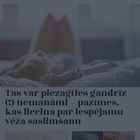
Tas var piezagties gandrīz
(!) nemanāmi – pazīmes,
kas liecina par iespējamu
vēža saslimšanu