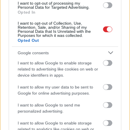
I want to opt-out of processing my
Sekas var būt daudz nopietnākas par
Personal Data for Targeted Advertising.
sadegušām noliktavām
Opted In
I want to opt-out of Collection, Use,
Devās pārgājienā, bet no tā neatgriezās…
Retention, Sale, and/or Sharing of my
Atklājas jaunas detaļas par Klāsa Vāveres
Personal Data that Is Unrelated with the
Purposes for which it was collected.
pēdējām dzīves dienām
Opted Out
Viņu skatiens “izurbjas” citiem cauri: 3
Google consents
datumi, kuros dzimušos mēdz uzskatīt
I want to allow Google to enable storage
par biedējošiem
Atcelt
Ziņot
related to advertising like cookies on web or
device identifiers in apps.
Lasīt citas ziņas
I want to allow my user data to be sent to
Google for online advertising purposes.
I want to allow Google to send me
personalized advertising.
Sadarbības projekts
I want to allow Google to enable storage
related to analytics like cookies on web or