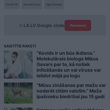
Covid-19
koronavīruss
Uga Dumpis
LA.LV Google ziņās
Pievienot
SAISTĪTIE RAKSTI
“Kovids ir un būs ikdiena.”
Molekulārais biologs Mikus
Gavars par to, kā notiek
inficēšanās un vai vīruss var
ielidot mājā pa logu
“Mūsu zināšanas par mežu var
noderēt citām valstīm.” Meža
īpašnieku biedrībai jau 15 gadi