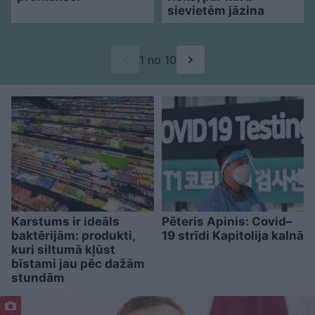
sievietēm jāzina
1 no 10
Karstums ir ideāls
Pēteris Apinis: Covid–
baktērijām: produkti,
19 strīdi Kapitolija kalnā
kuri siltumā kļūst
bīstami jau pēc dažām
stundām