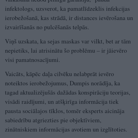
infektologs, uzsverot, ka pamatlīdzeklis infekcijas
ierobežošanā, kas strādā, ir distances ievērošana un
izvairīšanās no pulcēšanās telpās.
Viņš uzskata, ka sejas maskas var vilkt, bet ar tām
nepietiks, lai atrisinātu šo problēmu – ir jāievēro
visi pamatnosacījumi.
Vaicāts, kāpēc daļa cilvēku nelabprāt ievēro
noteiktos ierobežojumus, Dumpis norādīja, ka
tagad aktualizējušās dažādas konspirāciju teorijas,
visādi raidījumi, un atšķirīga informācija tiek
pausta sociālajos tīklos, tomēr eksperts aicināja
sabiedrību atgriezties pie objektīviem,
zinātniskiem informācijas avotiem un izglītoties.