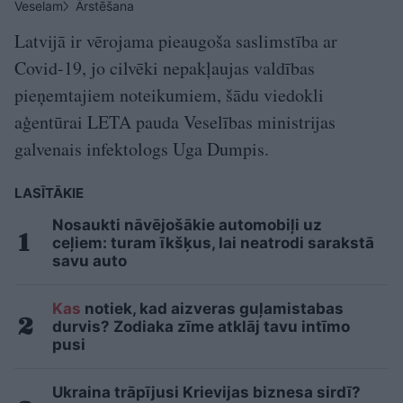
Veselam
Ārstēšana
Latvijā ir vērojama pieaugoša saslimstība ar
Covid-19, jo cilvēki nepakļaujas valdības
pieņemtajiem noteikumiem, šādu viedokli
aģentūrai LETA pauda Veselības ministrijas
galvenais infektologs Uga Dumpis.
LASĪTĀKIE
Nosaukti nāvējošākie automobiļi uz
ceļiem: turam īkšķus, lai neatrodi sarakstā
savu auto
Kas
notiek, kad aizveras guļamistabas
durvis? Zodiaka zīme atklāj tavu intīmo
pusi
Ukraina trāpījusi Krievijas biznesa sirdī?