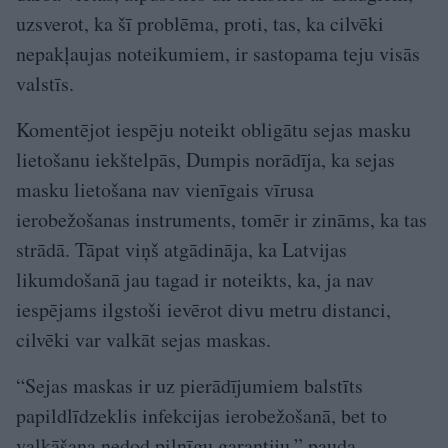
uzsverot, ka šī problēma, proti, tas, ka cilvēki
nepakļaujas noteikumiem, ir sastopama teju visās
valstīs.
Komentējot iespēju noteikt obligātu sejas masku
lietošanu iekštelpās, Dumpis norādīja, ka sejas
masku lietošana nav vienīgais vīrusa
ierobežošanas instruments, tomēr ir zināms, ka tas
strādā. Tāpat viņš atgādināja, ka Latvijas
likumdošanā jau tagad ir noteikts, ka, ja nav
iespējams ilgstoši ievērot divu metru distanci,
cilvēki var valkāt sejas maskas.
“Sejas maskas ir uz pierādījumiem balstīts
papildlīdzeklis infekcijas ierobežošanā, bet to
valkāšana nedod pilnīgu garantiju,” pauda