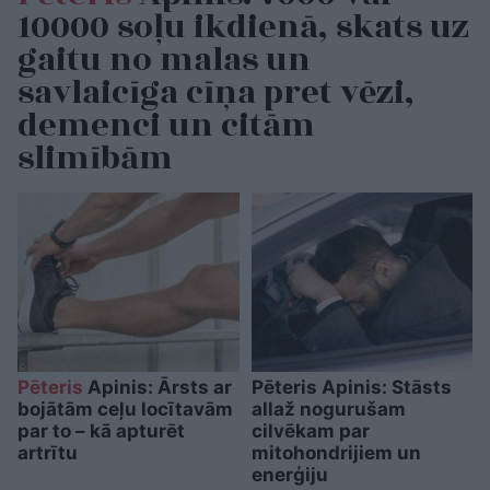
10000 soļu ikdienā, skats uz
gaitu no malas un
savlaicīga cīņa pret vēzi,
demenci un citām
slimībām
Pēteris
Apinis: Ārsts ar
Pēteris Apinis: Stāsts
bojātām ceļu locītavām
allaž nogurušam
par to – kā apturēt
cilvēkam par
artrītu
mitohondrijiem un
enerģiju