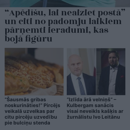
“Apēdīšu, lai neaiziet postā”
un citi no padomju laikiem
pārņemti ieradumi, kas
bojā figūru
“Šausmās gribas
“Izlīda ārā velniņš” –
noskurināties!” Pircējs
Kulbergam sanācis
veikalā uzvelkas par
visai neveikls kašķis ar
citu pircēju uzvedību
žurnālistu Ivo Leitānu
pie bulciņu stenda