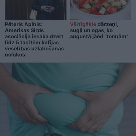
Pēteris Apinis:
Vērtīgākie
dārzeņi,
Amerikas Sirds
augļi un ogas, ko
asociācija iesaka dzert
augustā jāēd “tonnām”
līdz 5 tasītēm kafijas
veselības uzlabošanas
nolūkos