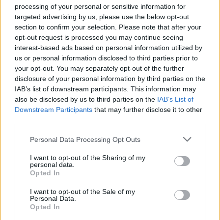
processing of your personal or sensitive information for
targeted advertising by us, please use the below opt-out
section to confirm your selection. Please note that after your
Speciālisti nosauc laikus,
opt-out request is processed you may continue seeing
interest-based ads based on personal information utilized by
kad kafiju labāk nedzert –
us or personal information disclosed to third parties prior to
tā var negatīvi ietekmēt
your opt-out. You may separately opt-out of the further
disclosure of your personal information by third parties on the
tavu ķermeni
IAB’s list of downstream participants. This information may
also be disclosed by us to third parties on the
IAB’s List of
LASĪTĀKIE
Downstream Participants
that may further disclose it to other
third parties.
Nosaukti nāvējošākie automobiļi uz
ceļiem: turam īkšķus, lai neatrodi sarakstā
Please note that this website/app uses one or more Google
Personal Data Processing Opt Outs
savu auto
services and may gather and store information including but
not limited to your visit or usage behaviour. You may click to
I want to opt-out of the Sharing of my
personal data.
grant or deny consent to Google and its third-party tags to
Kas
notiek, kad aizveras guļamistabas
Opted In
use your data for below specified purposes in below Google
durvis? Zodiaka zīme atklāj tavu intīmo
consent section.
pusi
I want to opt-out of the Sale of my
Personal Data.
Opted In
Ukraina
trāpījusi Krievijas biznesa sirdī?