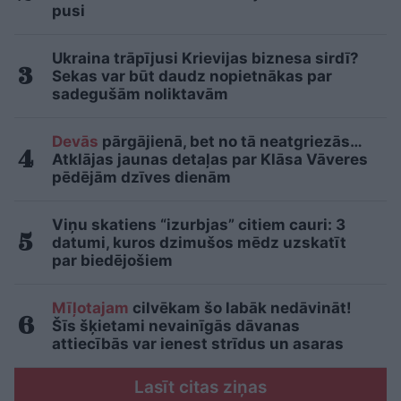
pusi
Ukraina trāpījusi Krievijas biznesa sirdī?
Sekas var būt daudz nopietnākas par
sadegušām noliktavām
Devās
pārgājienā, bet no tā neatgriezās…
Atklājas jaunas detaļas par Klāsa Vāveres
pēdējām dzīves dienām
Viņu skatiens “izurbjas” citiem cauri: 3
datumi, kuros dzimušos mēdz uzskatīt
par biedējošiem
Mīļotajam
cilvēkam šo labāk nedāvināt!
Šīs šķietami nevainīgās dāvanas
attiecībās var ienest strīdus un asaras
Lasīt citas ziņas