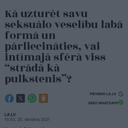
Kā uzturēt savu
seksuālo veselību labā
formā un
pārliecināties, vai
intīmajā sfērā viss
“strādā kā
pulkstenis”?
PIEVIENO LA.LV
SEKO WHATSAPP
LA.LV
15:52, 25. oktobris 2021