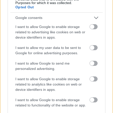
aizrauties
Purposes for which it was collected.
Opted Out
3
zodiaka zīmes šajā nedēļas nogalē
Google consents
kārtīgi “nodos uguņus”, bet vienai – labāk
palikt mājās
I want to allow Google to enable storage
Atcelt
Ziņot
related to advertising like cookies on web or
device identifiers in apps.
“Spāņi aiz šausmām mēmi!” Dombravas
vēstule sacēlusi vētru Latvijā, bet ko par
I want to allow my user data to be sent to
to domā spāņi?
Google for online advertising purposes.
ASV
izlūkdienesti atklāj Putina iespējamo
I want to allow Google to send me
nākamo soli: risks pieaugs jau šoruden
personalized advertising.
I want to allow Google to enable storage
Nabaga
cilvēks! “Pepco” veikalā kāds
related to analytics like cookies on web or
pircējs dabūjis dzirdēt to, ko viņam
device identifiers in apps.
noteikti nebūtu jādzird
I want to allow Google to enable storage
Lasīt citas ziņas
related to functionality of the website or app.