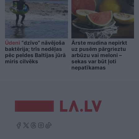
Ūdenī
“dzīvo” nāvējoša
Ārste mudina nepirkt
baktērija; trīs nedēļas
uz pusēm pārgrieztu
pēc peldes Baltijas jūrā
arbūzu vai meloni –
miris cilvēks
sekas var būt ļoti
nepatīkamas