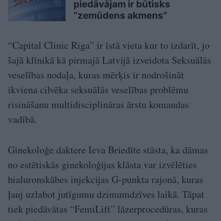
piedāvājam ir būtisks
“zemūdens akmens”
“Capital Clinic Riga” ir īstā vieta kur to izdarīt, jo
šajā klīnikā kā pirmajā Latvijā izveidota Seksuālās
veselības nodaļa, kuras mērķis ir nodrošināt
ikviena cilvēka seksuālās veselības problēmu
risināšanu multidisciplināras ārstu komandas
vadībā.
Ginekoloģe daktere Ieva Briedīte stāsta, ka dāmas
no estētiskās ginekoloģijas klāsta var izvēlēties
hialuronskābes injekcijas G-punkta rajonā, kuras
ļauj uzlabot jutīgumu dzimumdzīves laikā. Tāpat
tiek piedāvātas “FemiLift” lāzerprocedūras, kuras