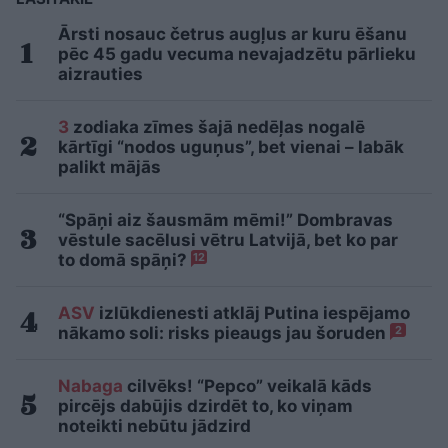
Ārsti nosauc četrus augļus ar kuru ēšanu
pēc 45 gadu vecuma nevajadzētu pārlieku
aizrauties
3
zodiaka zīmes šajā nedēļas nogalē
kārtīgi “nodos uguņus”, bet vienai – labāk
palikt mājās
“Spāņi aiz šausmām mēmi!” Dombravas
vēstule sacēlusi vētru Latvijā, bet ko par
to domā spāņi?
12
ASV
izlūkdienesti atklāj Putina iespējamo
nākamo soli: risks pieaugs jau šoruden
2
Nabaga
cilvēks! “Pepco” veikalā kāds
pircējs dabūjis dzirdēt to, ko viņam
noteikti nebūtu jādzird