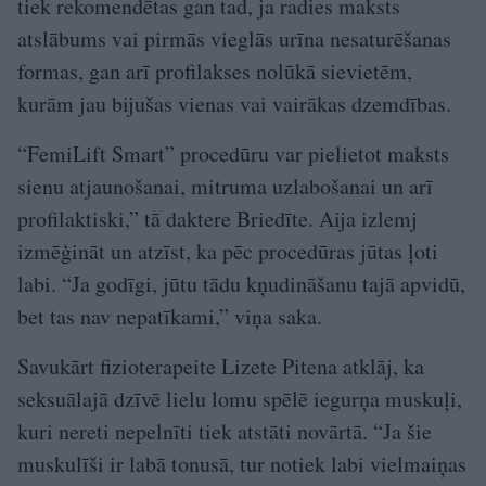
tiek rekomendētas gan tad, ja radies maksts
atslābums vai pirmās vieglās urīna nesaturēšanas
formas, gan arī profilakses nolūkā sievietēm,
kurām jau bijušas vienas vai vairākas dzemdības.
“FemiLift Smart” procedūru var pielietot maksts
sienu atjaunošanai, mitruma uzlabošanai un arī
profilaktiski,” tā daktere Briedīte. Aija izlemj
izmēģināt un atzīst, ka pēc procedūras jūtas ļoti
labi. “Ja godīgi, jūtu tādu kņudināšanu tajā apvidū,
bet tas nav nepatīkami,” viņa saka.
Savukārt fizioterapeite Lizete Pitena atklāj, ka
seksuālajā dzīvē lielu lomu spēlē iegurņa muskuļi,
kuri nereti nepelnīti tiek atstāti novārtā. “Ja šie
muskulīši ir labā tonusā, tur notiek labi vielmaiņas