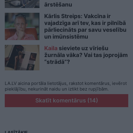
ārstēšanu
Kārlis Streips: Vakcīna ir
vajadzīga arī tev, kas ir pilnībā
pārliecināts par savu veselību
un imūnsistēmu
Kaila
sieviete uz vīriešu
žurnāla vāka? Vai tas joprojām
“strādā”?
LA.LV aicina portāla lietotājus, rakstot komentārus, ievērot
pieklājību, nekurināt naidu un iztikt bez rupjībām.
Skatīt komentārus (14)
LASĪTĀKIE