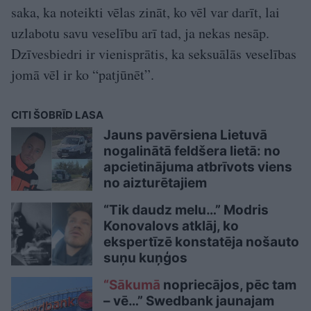
saka, ka noteikti vēlas zināt, ko vēl var darīt, lai
uzlabotu savu veselību arī tad, ja nekas nesāp.
Dzīvesbiedri ir vienisprātis, ka seksuālās veselības
jomā vēl ir ko “patjūnēt”.
CITI ŠOBRĪD LASA
Jauns pavērsiena Lietuvā
nogalinātā feldšera lietā: no
apcietinājuma atbrīvots viens
no aizturētajiem
“Tik daudz melu…” Modris
Konovalovs atklāj, ko
ekspertīzē konstatēja nošauto
suņu kuņģos
“Sākumā
nopriecājos, pēc tam
– vē…” Swedbank jaunajam