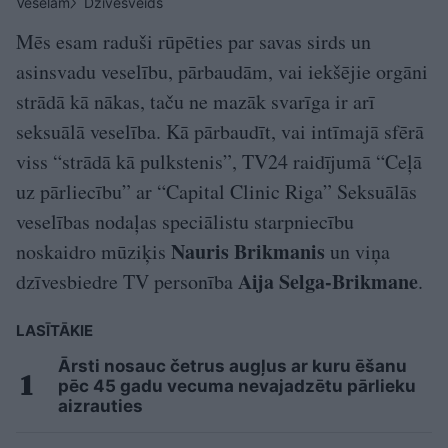
Veselam
Dzīvesveids
Mēs esam raduši rūpēties par savas sirds un
asinsvadu veselību, pārbaudām, vai iekšējie orgāni
strādā kā nākas, taču ne mazāk svarīga ir arī
seksuālā veselība. Kā pārbaudīt, vai intīmajā sfērā
viss “strādā kā pulkstenis”, TV24 raidījumā “Ceļā
uz pārliecību” ar “Capital Clinic Riga” Seksuālās
veselības nodaļas speciālistu starpniecību
Nauris Brikmanis
noskaidro mūziķis
un viņa
Aija Selga-Brikmane
dzīvesbiedre TV personība
.
LASĪTĀKIE
Ārsti nosauc četrus augļus ar kuru ēšanu
pēc 45 gadu vecuma nevajadzētu pārlieku
aizrauties