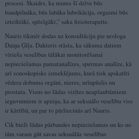
procesi. Skaidrs, ka mums šī dzīve būs
baudpilnāka, būs labāka lubrikācija, orgasmi būs
izteiktāki, spēcīgāki,” saka fizioterapeite.
Nauris tikmēr dodas uz konsultāciju pie urologa
Daiņa Ģīļa. Dakteris stāsta, ka sākuma datiem
vīrieša veselības tālākai monitorēšanai
nepieciešamas pamatanalīzes, spermas analīze, kā
arī sonoskopisks izmeklējums, kurā tiek apskatīti
vēdera dobuma orgāni, nieres, urīnpūslis un
prostata. Viens no šādas vizītes neapšaubāmiem
ieguvumiem ir apziņa, ka ar seksuālo veselību viss
ir kārtībā, un par to pārliecinās arī Nauris.
Cik bieži šādas pārbaudes nepieciešamas un ko no
tām varam gūt savas seksuālās veselības