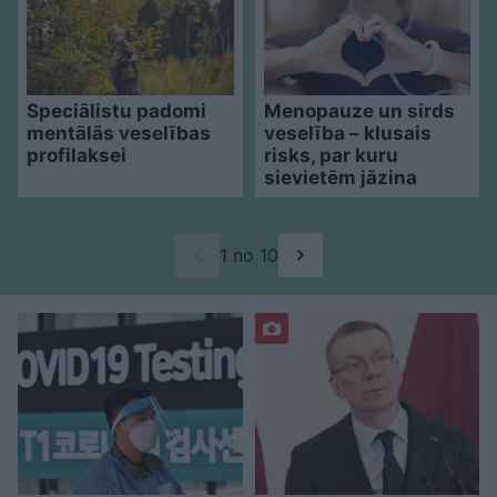
Speciālistu padomi
Menopauze un sirds
mentālās veselības
veselība – klusais
profilaksei
risks, par kuru
sievietēm jāzina
1 no 10