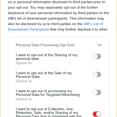
us or personal information disclosed to third parties prior to
your opt-out. You may separately opt-out of the further
disclosure of your personal information by third parties on the
IAB’s list of downstream participants. This information may
also be disclosed by us to third parties on the
IAB’s List of
Downstream Participants
that may further disclose it to other
third parties.
Please note that this website/app uses one or more Google
Personal Data Processing Opt Outs
services and may gather and store information including but
not limited to your visit or usage behaviour. You may click to
I want to opt-out of the Sharing of my
personal data.
grant or deny consent to Google and its third-party tags to
Karstums
ir ideāls
Opted In
use your data for below specified purposes in below Google
baktērijām: produkti, kuri
consent section.
I want to opt-out of the Sale of my
Personal Data.
siltumā kļūst bīstami jau
Opted In
pēc dažām stundām
I want to opt-out of processing my
Personal Data for Targeted Advertising.
Opted In
LASĪTĀKIE
I want to opt-out of Collection, Use,
Ārsti nosauc četrus augļus ar kuru ēšanu
Retention, Sale, and/or Sharing of my
pēc 45 gadu vecuma nevajadzētu pārlieku
Personal Data that Is Unrelated with the