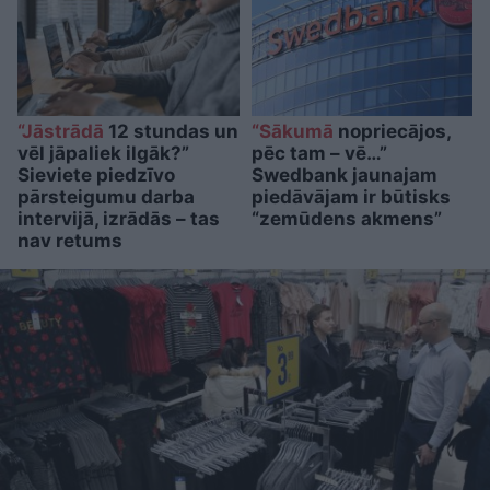
“Jāstrādā
12 stundas un
“Sākumā
nopriecājos,
vēl jāpaliek ilgāk?”
pēc tam – vē…”
Sieviete piedzīvo
Swedbank jaunajam
pārsteigumu darba
piedāvājam ir būtisks
intervijā, izrādās – tas
“zemūdens akmens”
nav retums