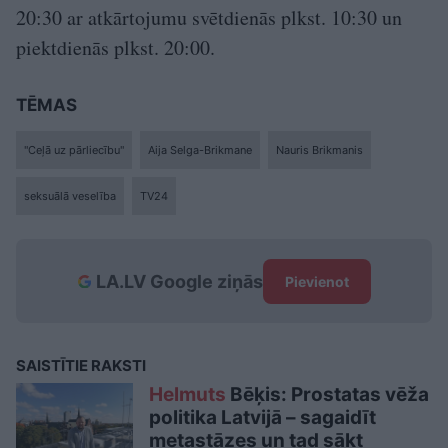
20:30 ar atkārtojumu svētdienās plkst. 10:30 un
piektdienās plkst. 20:00.
TĒMAS
"Ceļā uz pārliecību"
Aija Selga-Brikmane
Nauris Brikmanis
seksuālā veselība
TV24
LA.LV Google ziņās
Pievienot
SAISTĪTIE RAKSTI
Helmuts
Bēķis: Prostatas vēža
politika Latvijā – sagaidīt
metastāzes un tad sākt