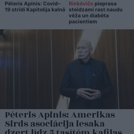
Pēteris Apinis: Covid–
Rinkēvičs
pieprasa
19 strīdi Kapitolija kalnā
steidzami rast naudu
vēža un diabēta
pacientiem
Pēteris Apinis: Amerikas
Sirds asociācija iesaka
dzert līdz 5 tasītēm kafijas