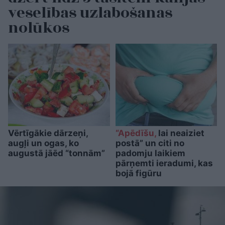
veselības uzlabošanas
nolūkos
Vērtīgākie dārzeņi,
“Apēdīšu,
lai neaiziet
augļi un ogas, ko
postā” un citi no
augustā jāēd “tonnām”
padomju laikiem
pārņemti ieradumi, kas
bojā figūru