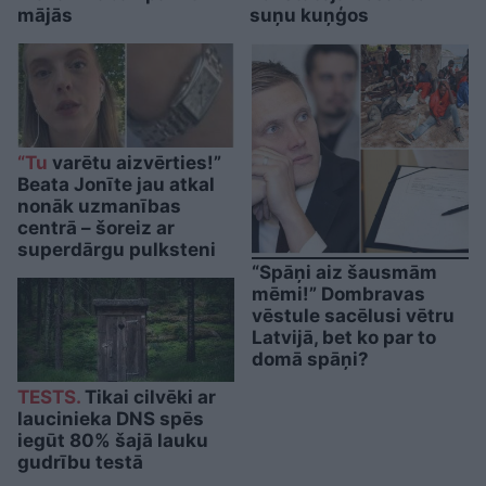
mājās
suņu kuņģos
“Tu
varētu aizvērties!”
Beata Jonīte jau atkal
nonāk uzmanības
centrā – šoreiz ar
superdārgu pulksteni
“Spāņi aiz šausmām
mēmi!” Dombravas
vēstule sacēlusi vētru
Latvijā, bet ko par to
domā spāņi?
TESTS.
Tikai cilvēki ar
laucinieka DNS spēs
iegūt 80% šajā lauku
gudrību testā