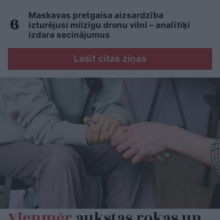
Maskavas pretgaisa aizsardzība
izturējusi milzīgu dronu vilni – analītiķi
izdara secinājumus
Lasīt citas ziņas
Vienmēr
aukstas rokas un