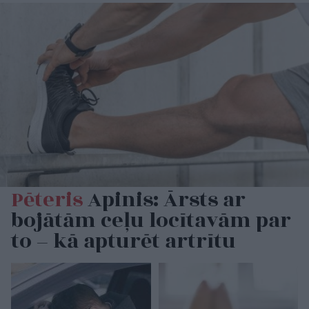
Pēteris
Apinis: Ārsts ar
bojātām ceļu locītavām par
to – kā apturēt artrītu