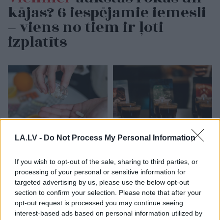
kājas? 6 iespējamie iemesli
– viens no tiem ir ļoti
izplatīts
LA.LV -
Do Not Process My Personal Information
Pēteris
Apinis:
Speciālisti
nosauc
If you wish to opt-out of the sale, sharing to third parties, or
Pazemināts vitamīna
laikus, kad kafiju labāk
B12 līmenis,
nedzert – tā var
processing of your personal or sensitive information for
novecošana un
negatīvi ietekmēt tavu
targeted advertising by us, please use the below opt-out
mitohondriji
ķermeni
section to confirm your selection. Please note that after your
opt-out request is processed you may continue seeing
interest-based ads based on personal information utilized by