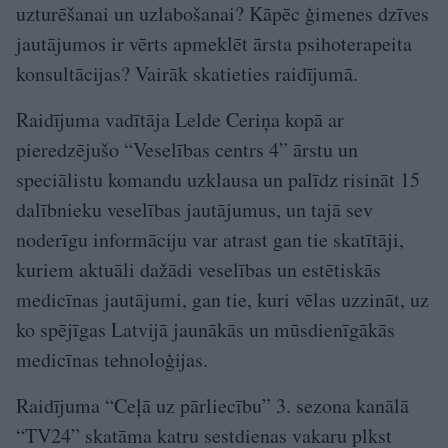
uzturēšanai un uzlabošanai? Kāpēc ģimenes dzīves
jautājumos ir vērts apmeklēt ārsta psihoterapeita
konsultācijas? Vairāk skatieties raidījumā.
Raidījuma vadītāja Lelde Ceriņa kopā ar
pieredzējušo “Veselības centrs 4” ārstu un
speciālistu komandu uzklausa un palīdz risināt 15
dalībnieku veselības jautājumus, un tajā sev
noderīgu informāciju var atrast gan tie skatītāji,
kuriem aktuāli dažādi veselības un estētiskās
medicīnas jautājumi, gan tie, kuri vēlas uzzināt, uz
ko spējīgas Latvijā jaunākās un mūsdienīgākās
medicīnas tehnoloģijas.
Raidījuma “Ceļā uz pārliecību” 3. sezona kanālā
“TV24” skatāma katru sestdienas vakaru plkst