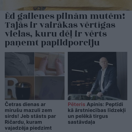
Ēd gailenes pilnām mutēm!
Tajās ir vairākas vērtīgas
vielas, kuru dēļ ir vērts
paņemt papildporciju
Četras dienas ar
Pēteris
Apinis: Peptīdi
mirušu mazuli zem
kā ārstniecības līdzekļi
sirds! Jeb stāsts par
un pelēkā tirgus
Ričardu, kuram
sastāvdaļa
vajadzēja piedzimt