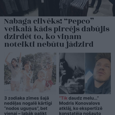
Nabaga cilvēks! “Pepco”
veikalā kāds pircējs dabūjis
dzirdēt to, ko viņam
noteikti nebūtu jādzird
3 zodiaka zīmes šajā
“Tik
daudz melu…”
nedēļas nogalē kārtīgi
Modris Konovalovs
“nodos uguņus”, bet
atklāj, ko ekspertīzē
vienai – labāk palikt
konstatēja nošauto