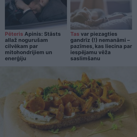
Pēteris
Apinis: Stāsts
Tas
var piezagties
allaž nogurušam
gandrīz (!) nemanāmi –
cilvēkam par
pazīmes, kas liecina par
mitohondrijiem un
iespējamu vēža
enerģiju
saslimšanu