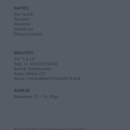
SAITES
Par mums
Kontakti
Reklāma
Noteikumi
Ētikas kodekss
REKVIZĪTI
SIA "LA.LV"
Reģ. nr. 40003616846
Banka: Swedbanka
Kods: HABALV22
Konts: LV64HABA0551043479309
ADRESE
Blaumaņa 32 - 1A, Rīga
© SIA "Ekis&Co-Positioning and Consulting"