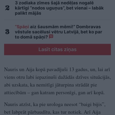
3 zodiaka zīmes šajā nedēļas nogalē
kārtīgi “nodos uguņus”, bet vienai – labāk
palikt mājās
“Spāņi
aiz šausmām mēmi!” Dombravas
vēstule sacēlusi vētru Latvijā, bet ko par
to domā spāņi?
12
Lasīt citas ziņas
Nauris un Aija kopā pavadījuši 13 gadus, un, lai arī
viens otru labi iepazinuši dažādās dzīves situācijās,
abi uzskata, ka nemitīgi jāturpina strādāt pie
attiecībām – gan katram personīgi, gan arī kopā.
Nauris atzīst, ka pie urologa neesot “baigi bijis”,
bet labprāt pārbaudītu, kas tur notiek. Arī Aija