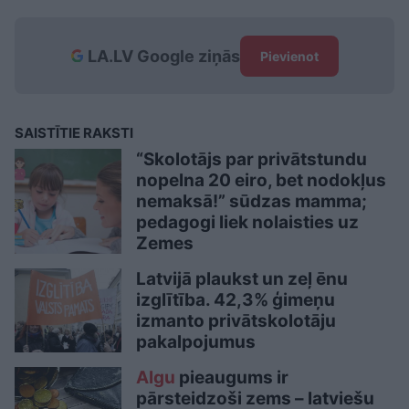
LA.LV Google ziņās
Pievienot
SAISTĪTIE RAKSTI
“Skolotājs par privātstundu
nopelna 20 eiro, bet nodokļus
nemaksā!” sūdzas mamma;
pedagogi liek nolaisties uz
Zemes
Latvijā plaukst un zeļ ēnu
izglītība. 42,3% ģimeņu
izmanto privātskolotāju
pakalpojumus
Algu
pieaugums ir
pārsteidzoši zems – latviešu