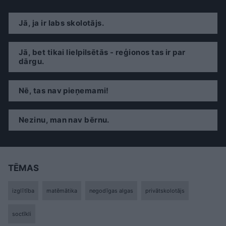
Jā, ja ir labs skolotājs.
Jā, bet tikai lielpilsētās - reģionos tas ir par
dārgu.
Nē, tas nav pieņemami!
Nezinu, man nav bērnu.
TĒMAS
izglītība
matēmātika
negodīgas algas
privātskolotājs
soctīkli