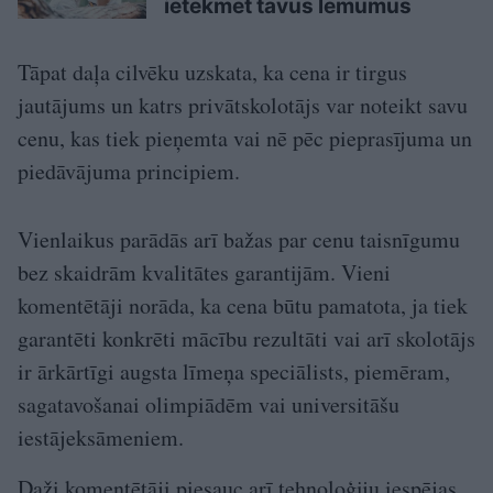
ietekmēt tavus lēmumus
Tāpat daļa cilvēku uzskata, ka cena ir tirgus
jautājums un katrs privātskolotājs var noteikt savu
cenu, kas tiek pieņemta vai nē pēc pieprasījuma un
piedāvājuma principiem.
Vienlaikus parādās arī bažas par cenu taisnīgumu
bez skaidrām kvalitātes garantijām. Vieni
komentētāji norāda, ka cena būtu pamatota, ja tiek
garantēti konkrēti mācību rezultāti vai arī skolotājs
ir ārkārtīgi augsta līmeņa speciālists, piemēram,
sagatavošanai olimpiādēm vai universitāšu
iestājeksāmeniem.
Daži komentētāji piesauc arī tehnoloģiju iespējas,