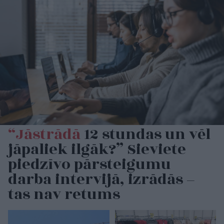
“Jāstrādā
12 stundas un vēl
jāpaliek ilgāk?” Sieviete
piedzīvo pārsteigumu
darba intervijā, izrādās –
tas nav retums