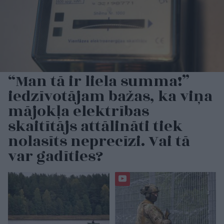
“Man tā ir liela summa!”
iedzīvotājam bažas, ka viņa
mājokļa elektrības
skaitītājs attālināti tiek
nolasīts neprecīzi. Vai tā
var gadīties?