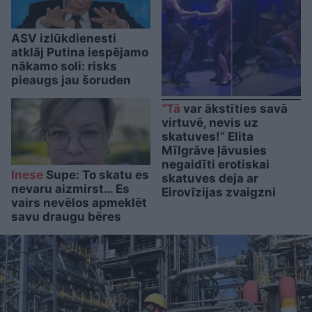
ASV izlūkdienesti
atklāj Putina iespējamo
nākamo soli: risks
pieaugs jau šoruden
“Tā
var ākstīties savā
virtuvē, nevis uz
skatuves!” Elita
Mīlgrāve ļāvusies
negaidīti erotiskai
Inese
Supe: To skatu es
skatuves deja ar
nevaru aizmirst… Es
Eirovīzijas zvaigzni
vairs nevēlos apmeklēt
savu draugu bēres