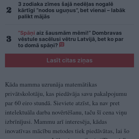
3 zodiaka zīmes šajā nedēļas nogalē
kārtīgi “nodos uguņus”, bet vienai – labāk
palikt mājās
“Spāņi
aiz šausmām mēmi!” Dombravas
vēstule sacēlusi vētru Latvijā, bet ko par
to domā spāņi?
12
Lasīt citas ziņas
Kāda mamma uzrunāja matemātikas
privātskolotāju, kas piedāvāja savu pakalpojumu
par 60 eiro stundā. Sieviete atzīst, ka nav pret
intelektuāla darba novērtēšanu, taču šī cena viņu
izbrīnījusi. Mammu arī interesēja, kādas
inovatīvas mācību metodes tiek piedāvātas, lai šo