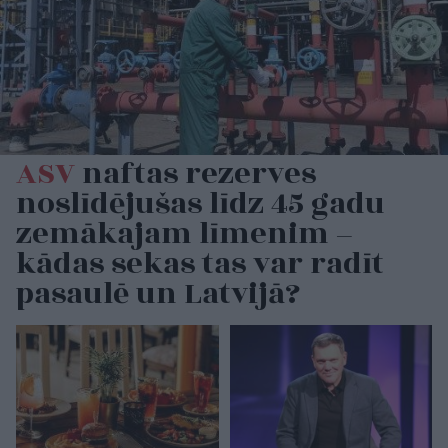
ASV
naftas rezerves
noslīdējušas līdz 45 gadu
zemākajam līmenim –
kādas sekas tas var radīt
pasaulē un Latvijā?