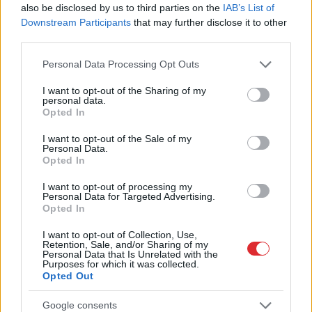
also be disclosed by us to third parties on the
IAB’s List of
Downstream Participants
that may further disclose it to other
third parties.
3 zodiaka zīmes šajā
Please note that this website/app uses one or more Google
Personal Data Processing Opt Outs
services and may gather and store information including but
nedēļas nogalē kārtīgi
not limited to your visit or usage behaviour. You may click to
I want to opt-out of the Sharing of my
“nodos uguņus”, bet vienai
personal data.
grant or deny consent to Google and its third-party tags to
Opted In
– labāk palikt mājās
use your data for below specified purposes in below Google
consent section.
I want to opt-out of the Sale of my
Personal Data.
Opted In
I want to opt-out of processing my
Personal Data for Targeted Advertising.
Opted In
I want to opt-out of Collection, Use,
Retention, Sale, and/or Sharing of my
Personal Data that Is Unrelated with the
Purposes for which it was collected.
Opted Out
“Tik daudz melu…”
“Tu
varētu aizvērties!”
Modris Konovalovs
Beata Jonīte jau atkal
Google consents