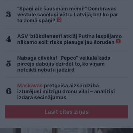
“Spāņi aiz šausmām mēmi!” Dombravas
vēstule sacēlusi vētru Latvijā, bet ko par
to domā spāņi?
12
ASV izlūkdienesti atklāj Putina iespējamo
nākamo soli: risks pieaugs jau šoruden
2
Nabaga cilvēks! “Pepco” veikalā kāds
pircējs dabūjis dzirdēt to, ko viņam
noteikti nebūtu jādzird
Maskavas
pretgaisa aizsardzība
izturējusi milzīgu dronu vilni – analītiķi
izdara secinājumus
Lasīt citas ziņas