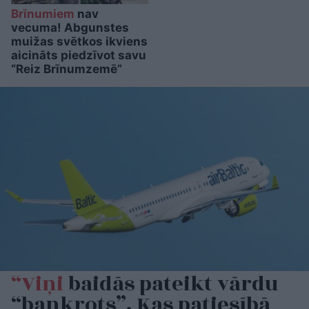
Brīnumiem
nav
vecuma! Abgunstes
muižas svētkos ikviens
aicināts piedzīvot savu
“Reiz Brīnumzemē”
“Viņi
baidās pateikt vārdu
“bankrots”. Kas patiesībā