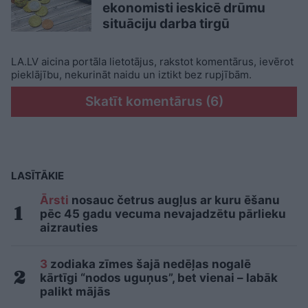
ekonomisti ieskicē drūmu
situāciju darba tirgū
LA.LV aicina portāla lietotājus, rakstot komentārus, ievērot
pieklājību, nekurināt naidu un iztikt bez rupjībām.
Skatīt komentārus (6)
LASĪTĀKIE
Ārsti
nosauc četrus augļus ar kuru ēšanu
pēc 45 gadu vecuma nevajadzētu pārlieku
aizrauties
3
zodiaka zīmes šajā nedēļas nogalē
kārtīgi “nodos uguņus”, bet vienai – labāk
palikt mājās