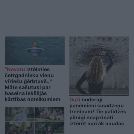
“Nevaru
iztēloties
četrgadnieku vienu
vīriešu ģērbtuvē…”
Māte sašutusi par
baseina iekšējās
kārtības noteikumiem
Daži
noderīgi
paņēmieni smadzeņu
treniņam! Tie palīdzēs
pilnīgi neapzināti
iztērēt mazāk naudas