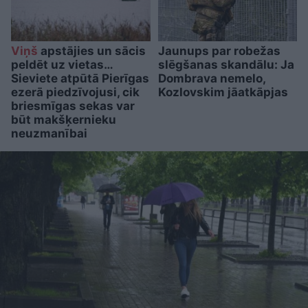
Viņš
apstājies un sācis
Jaunups par robežas
peldēt uz vietas…
slēgšanas skandālu: Ja
Sieviete atpūtā Pierīgas
Dombrava nemelo,
ezerā piedzīvojusi, cik
Kozlovskim jāatkāpjas
briesmīgas sekas var
būt makšķernieku
neuzmanībai