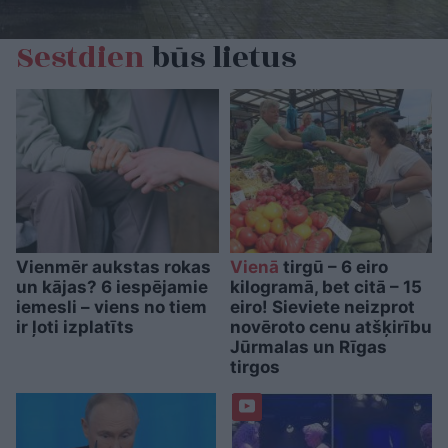
Sestdien
būs lietus
Vienmēr aukstas rokas
Vienā
tirgū – 6 eiro
un kājas? 6 iespējamie
kilogramā, bet citā – 15
iemesli – viens no tiem
eiro! Sieviete neizprot
ir ļoti izplatīts
novēroto cenu atšķirību
Jūrmalas un Rīgas
tirgos