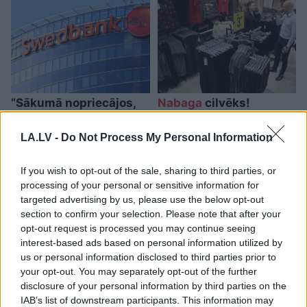
“Sākumā nopriecājos,
Nabaga
cilvēks!
pēc tam – vē…”
“Pepco” veikalā kāds
Swedbank jaunajam
pircējs dabūjis dzirdēt
LA.LV -
Do Not Process My Personal Information
piedāvājam ir būtisks
to, ko viņam noteikti
“zemūdens akmens”
nebūtu jādzird
If you wish to opt-out of the sale, sharing to third parties, or
processing of your personal or sensitive information for
targeted advertising by us, please use the below opt-out
section to confirm your selection. Please note that after your
opt-out request is processed you may continue seeing
interest-based ads based on personal information utilized by
us or personal information disclosed to third parties prior to
your opt-out. You may separately opt-out of the further
disclosure of your personal information by third parties on the
IAB’s list of downstream participants. This information may