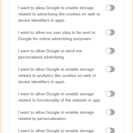
atklāj, ko ekspertīzē
nonāk uzmanības
konstatēja nošauto
centrā – šoreiz ar
I want to allow Google to enable storage
Atcelt
Ziņot
suņu kuņģos
superdārgu pulksteni
related to advertising like cookies on web or
device identifiers in apps.
I want to allow my user data to be sent to
Google for online advertising purposes.
I want to allow Google to send me
personalized advertising.
I want to allow Google to enable storage
related to analytics like cookies on web or
device identifiers in apps.
I want to allow Google to enable storage
related to functionality of the website or app.
TESTS.
Tikai cilvēki ar
laucinieka DNS spēs iegūt
I want to allow Google to enable storage
80% šajā lauku gudrību
related to personalization.
testā
I want to allow Google to enable storage