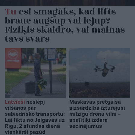
Tu
esi smagāks, kad lifts
brauc augšup vai lejup?
Fiziķis skaidro, vai mainās
tavs svars
Latvieši
neslēpj
Maskavas pretgaisa
vilšanos par
aizsardzība izturējusi
sabiedrisko transportu:
milzīgu dronu vilni –
Lai tiktu no Jelgavas uz
analītiķi izdara
Rīgu, 2 stundas dienā
secinājumus
vienkārši pazūd