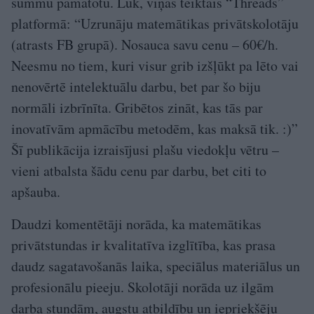
summu pamatotu. Lūk, viņas teiktais “Threads”
platformā: “Uzrunāju matemātikas privātskolotāju
(atrasts FB grupā). Nosauca savu cenu – 60€/h.
Neesmu no tiem, kuri visur grib izšļūkt pa lēto vai
nenovērtē intelektuālu darbu, bet par šo biju
normāli izbrīnīta. Gribētos zināt, kas tās par
inovatīvām apmācību metodēm, kas maksā tik. :)”
Šī publikācija izraisījusi plašu viedokļu vētru –
vieni atbalsta šādu cenu par darbu, bet citi to
apšauba.
Daudzi komentētāji norāda, ka matemātikas
privātstundas ir kvalitatīva izglītība, kas prasa
daudz sagatavošanās laika, speciālus materiālus un
profesionālu pieeju. Skolotāji norāda uz ilgām
darba stundām, augstu atbildību un iepriekšēju