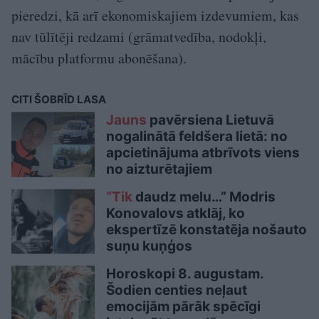
pieredzi, kā arī ekonomiskajiem izdevumiem, kas
nav tūlītēji redzami (grāmatvedība, nodokļi,
mācību platformu abonēšana).
CITI ŠOBRĪD LASA
Jauns
pavērsiena Lietuvā
nogalinātā feldšera lietā: no
apcietinājuma atbrīvots viens
no aizturētajiem
“Tik
daudz melu…” Modris
Konovalovs atklāj, ko
ekspertīzē konstatēja nošauto
suņu kuņģos
Horoskopi 8. augustam.
Šodien centies neļaut
emocijām pārāk spēcīgi