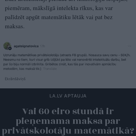
piemēram, mākslīgā intelekta rīkus, kas var
palīdzēt apgūt matemātiku lētāk vai pat bez
maksas.
Ekrānšāviņš
LA.LV APTAUJA
Vai 60 eiro stundā ir
pieņemama maksa par
privātskolotāju matemātikā?