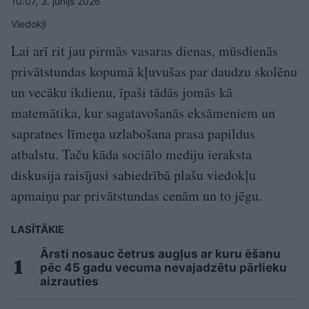
10:07, 3. jūnijs 2026
Viedokļi
Lai arī rit jau pirmās vasaras dienas, mūsdienās
privātstundas kopumā kļuvušas par daudzu skolēnu
un vecāku ikdienu, īpaši tādās jomās kā
matemātika, kur sagatavošanās eksāmeniem un
sapratnes līmeņa uzlabošana prasa papildus
atbalstu. Taču kāda sociālo mediju ieraksta
diskusija raisījusi sabiedrībā plašu viedokļu
apmaiņu par privātstundas cenām un to jēgu.
LASĪTĀKIE
Ārsti nosauc četrus augļus ar kuru ēšanu
pēc 45 gadu vecuma nevajadzētu pārlieku
aizrauties