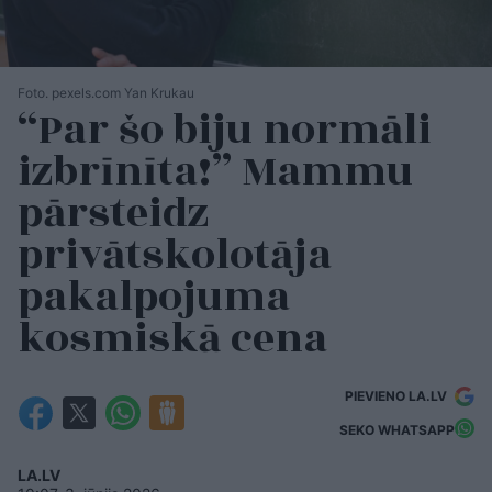
Foto. pexels.com Yan Krukau
“Par šo biju normāli
izbrīnīta!” Mammu
pārsteidz
privātskolotāja
pakalpojuma
kosmiskā cena
PIEVIENO LA.LV
SEKO WHATSAPP
LA.LV