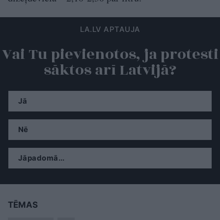
LA.LV APTAUJA
Vai Tu pievienotos, ja protesti
sāktos arī Latvijā?
Jā
Nē
Jāpadomā...
TĒMAS