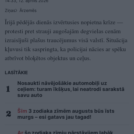
14:33, 12. aprīlis 2026
Ziņas
Ārzemēs
Īrijā pēdējās dienās izvērtusies nopietna krīze —
protesti pret strauji augošajām degvielas cenām
izraisījuši plašus traucējumus visā valstī. Situācija
kļuvusi tik saspringta, ka policijai nācies ar spēku
atbrīvot bloķētos objektus un ceļus.
LASĪTĀKIE
Nosaukti nāvējošākie automobiļi uz
ceļiem: turam īkšķus, lai neatrodi sarakstā
savu auto
Šīm
3 zodiaka zīmēm augusts būs īsts
murgs – esi gatavs jau tagad!
Ar
šo zodiaka zīmju pārstāvjiem labāk