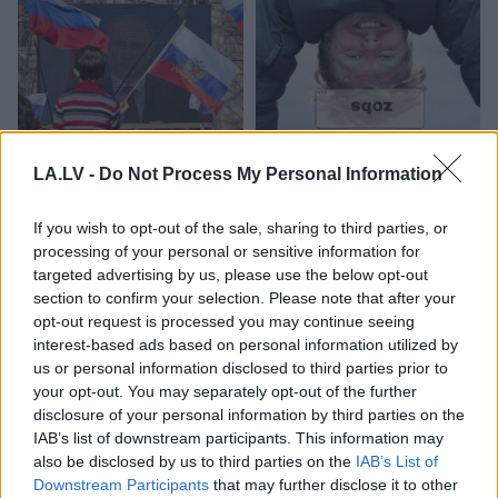
Kā
duncis mugurā!
TESTS.
Ja vari izlasīt
LA.LV -
Do Not Process My Personal Information
Bagātā Krievijas
vārdus, kas apgriezti
kaimiņvalsts praktiski
augšpēdus, ar tevi
If you wish to opt-out of the sale, sharing to third parties, or
atteikusies no Krievijas
pagaidām viss ir
processing of your personal or sensitive information for
naftas iepirkšanas
kārtībā
targeted advertising by us, please use the below opt-out
section to confirm your selection. Please note that after your
opt-out request is processed you may continue seeing
interest-based ads based on personal information utilized by
us or personal information disclosed to third parties prior to
your opt-out. You may separately opt-out of the further
disclosure of your personal information by third parties on the
IAB’s list of downstream participants. This information may
also be disclosed by us to third parties on the
IAB’s List of
Downstream Participants
that may further disclose it to other