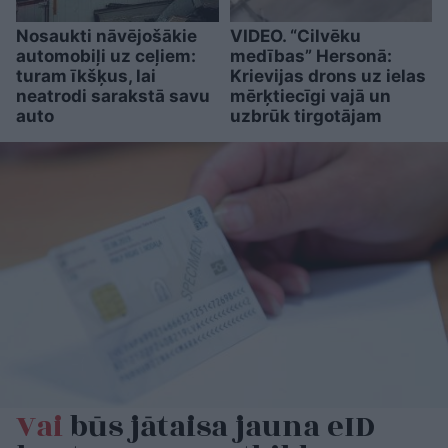
Nosaukti nāvējošākie
VIDEO. “Cilvēku
automobiļi uz ceļiem:
medības” Hersonā:
turam īkšķus, lai
Krievijas drons uz ielas
neatrodi sarakstā savu
mērķtiecīgi vajā un
auto
uzbrūk tirgotājam
Vai
būs jātaisa jauna eID