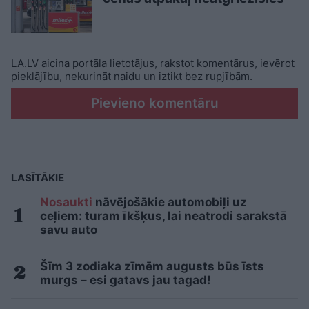
LA.LV aicina portāla lietotājus, rakstot komentārus, ievērot
pieklājību, nekurināt naidu un iztikt bez rupjībām.
Pievieno komentāru
LASĪTĀKIE
Nosaukti
nāvējošākie automobiļi uz
ceļiem: turam īkšķus, lai neatrodi sarakstā
savu auto
Šīm 3 zodiaka zīmēm augusts būs īsts
murgs – esi gatavs jau tagad!