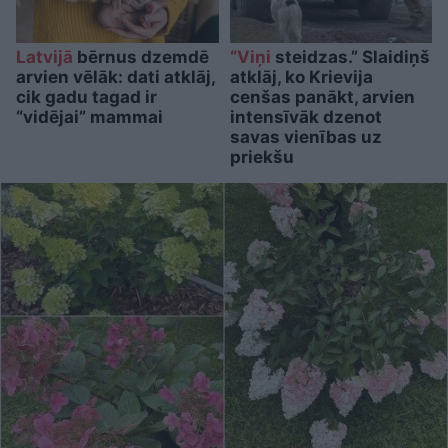
Latvijā
bērnus dzemdē
“Viņi
steidzas.” Slaidiņš
arvien vēlāk: dati atklāj,
atklāj, ko Krievija
cik gadu tagad ir
cenšas panākt, arvien
“vidējai” mammai
intensīvāk dzenot
savas vienības uz
priekšu