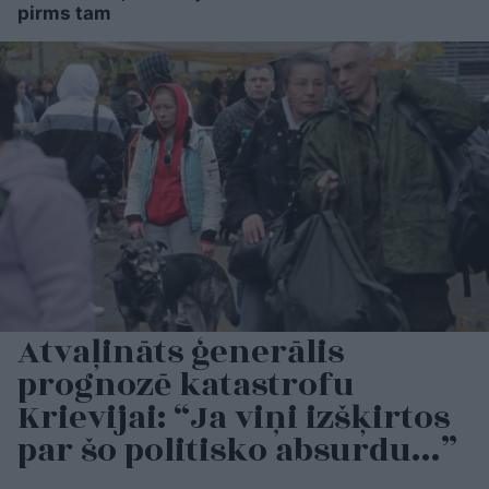
pirms tam
Atvaļināts ģenerālis
prognozē katastrofu
Krievijai: “Ja viņi izšķirtos
par šo politisko absurdu…”