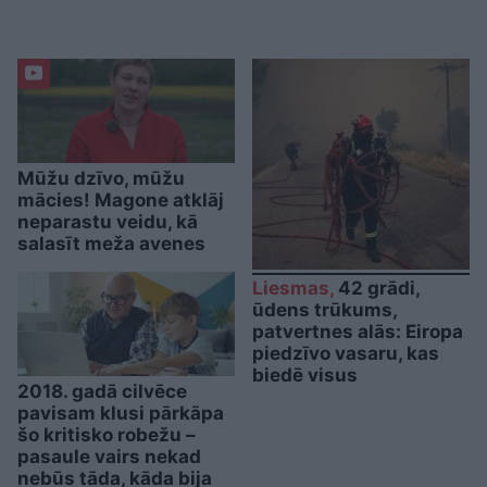
Mūžu dzīvo, mūžu
mācies! Magone atklāj
neparastu veidu, kā
salasīt meža avenes
Liesmas,
42 grādi,
ūdens trūkums,
patvertnes alās: Eiropa
piedzīvo vasaru, kas
biedē visus
2018. gadā cilvēce
pavisam klusi pārkāpa
šo kritisko robežu –
pasaule vairs nekad
nebūs tāda, kāda bija