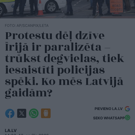
FOTO: AP/SCANPIX/LETA
Protestu dēļ dzīve
Īrijā ir paralizēta –
trūkst degvielas, tiek
iesaistīti policijas
spēki. Ko mēs Latvijā
gaidām?
PIEVIENO LA.LV
SEKO WHATSAPP
LA.LV