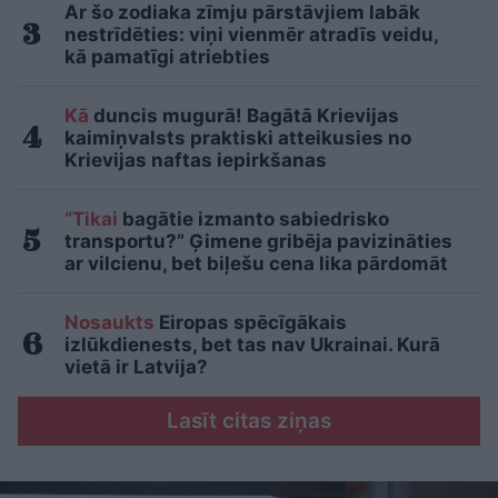
Ar šo zodiaka zīmju pārstāvjiem labāk
nestrīdēties: viņi vienmēr atradīs veidu,
kā pamatīgi atriebties
Kā
duncis mugurā! Bagātā Krievijas
kaimiņvalsts praktiski atteikusies no
Krievijas naftas iepirkšanas
“Tikai
bagātie izmanto sabiedrisko
transportu?” Ģimene gribēja pavizināties
ar vilcienu, bet biļešu cena lika pārdomāt
Nosaukts
Eiropas spēcīgākais
izlūkdienests, bet tas nav Ukrainai. Kurā
vietā ir Latvija?
Lasīt citas ziņas