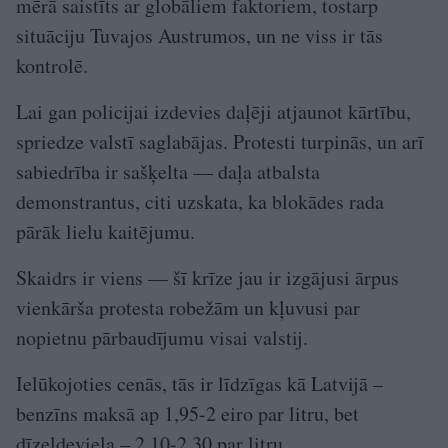
mērā saistīts ar globāliem faktoriem, tostarp
situāciju Tuvajos Austrumos, un ne viss ir tās
kontrolē.
Lai gan policijai izdevies daļēji atjaunot kārtību,
spriedze valstī saglabājas. Protesti turpinās, un arī
sabiedrība ir sašķelta — daļa atbalsta
demonstrantus, citi uzskata, ka blokādes rada
pārāk lielu kaitējumu.
Skaidrs ir viens — šī krīze jau ir izgājusi ārpus
vienkārša protesta robežām un kļuvusi par
nopietnu pārbaudījumu visai valstij.
Ielūkojoties cenās, tās ir līdzīgas kā Latvijā –
benzīns maksā ap 1,95-2 eiro par litru, bet
dīzeļdeviela – 2,10-2,30 par litru.