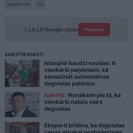
degvielas cena
Īrija
LA.LV Google ziņās
Pievienot
SAISTĪTIE RAKSTI
Ietaupīsi kaudzi naudas: 6
vienkārši paņēmieni, kā
samazināt automašīnas
degvielas patēriņu
Kalvītis:
Nonāksim pie tā, ka
vienkārši nebūs vairs
degvielas
Eksperti brīdina, ka degvielas
cenas atpakaļ neatgriezīsies