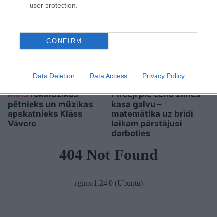
user protection.
CONFIRM
Data Deletion
Data Access
Privacy Policy
Miris
rokmūzikas
Pircēji pie cenu zīmes
pētnieks un mūzikas
kasa galvu –
apskatnieks Klāss
matemātika uz brīdi
Vāvere
laikam pārstājusi
darboties