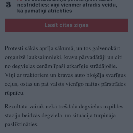
nestrīdēties: viņi vienmēr atradīs veidu,
kā pamatīgi atriebties
Lasīt citas ziņas
Protesti sākās aprīļa sākumā, un tos galvenokārt
organizē lauksaimnieki, kravu pārvadātāji un citi
no degvielas cenām īpaši atkarīgie strādājošie.
Viņi ar traktoriem un kravas auto bloķēja svarīgus
ceļus, ostas un pat valsts vienīgo naftas pārstrādes
rūpnīcu.
Rezultātā vairāk nekā trešdaļā degvielas uzpildes
staciju beidzās degviela, un situācija turpināja
pasliktināties.