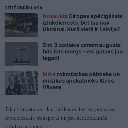
CITI ŠOBRĪD LASA
Nosaukts
Eiropas spēcīgākais
izlūkdienests, bet tas nav
Ukrainai. Kurā vietā ir Latvija?
Šīm 3 zodiaka zīmēm augusts
būs īsts murgs – esi gatavs jau
tagad!
Miris
rokmūzikas pētnieks un
mūzikas apskatnieks Klāss
Vāvere
Tika traucēta ne tikai satiksme, bet arī piegādes,
sabiedriskais transports un pat neatliekamās
palīdzības dienesti.