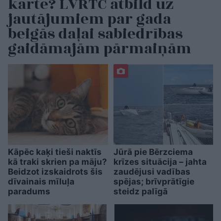
karte? LVRTC atbild uz
jautājumiem par gada
beigās daļai sabiedrības
gaidāmajām pārmaiņām
Kāpēc kaķi tieši naktīs
Jūrā pie Bērzciema
kā traki skrien pa māju?
krīzes situācija – jahta
Beidzot izskaidrots šis
zaudējusi vadības
dīvainais mīluļa
spējas; brīvprātīgie
paradums
steidz palīgā