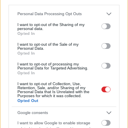
third parties.
Please note that this website/app uses one or more Google
Personal Data Processing Opt Outs
services and may gather and store information including but
Nosaukts
Eiropas
not limited to your visit or usage behaviour. You may click to
I want to opt-out of the Sharing of my
personal data.
grant or deny consent to Google and its third-party tags to
spēcīgākais izlūkdienests,
Opted In
use your data for below specified purposes in below Google
bet tas nav Ukrainai. Kurā
consent section.
I want to opt-out of the Sale of my
Personal Data.
vietā ir Latvija?
Opted In
I want to opt-out of processing my
Personal Data for Targeted Advertising.
Opted In
I want to opt-out of Collection, Use,
Retention, Sale, and/or Sharing of my
Personal Data that Is Unrelated with the
Purposes for which it was collected.
Opted Out
Google consents
Miljoni iztērēti, skats uz
“Tikai
bagātie izmanto
Vecrīgu ir, bet cilvēku
sabiedrisko
I want to allow Google to enable storage
Atcelt
Ziņot