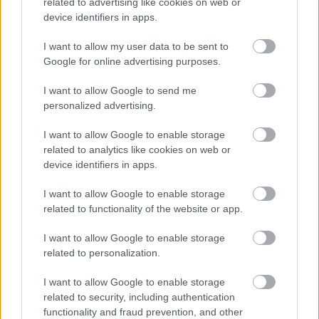
nav – kaut kas ir greizi
transportu?” Ģimene
related to advertising like cookies on web or
ar jauno promenādi
gribēja pavizināties ar
device identifiers in apps.
vilcienu, bet biļešu
cena lika pārdomāt
I want to allow my user data to be sent to
Google for online advertising purposes.
I want to allow Google to send me
personalized advertising.
I want to allow Google to enable storage
related to analytics like cookies on web or
device identifiers in apps.
I want to allow Google to enable storage
related to functionality of the website or app.
I want to allow Google to enable storage
related to personalization.
Šīm
3 zodiaka zīmēm
augusts būs īsts murgs – esi
I want to allow Google to enable storage
related to security, including authentication
gatavs jau tagad!
functionality and fraud prevention, and other