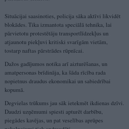
Situācijai saasinoties, policija sāka aktīvi likvidēt
blokādes. Tika izmantota speciālā tehnika, lai
pārvietotu protestētāju transportlīdzekļus un
atjaunotu piekļuvi kritiski svarīgām vietām,
tostarp naftas pārstrādes rūpnīcai.
Dažos gadījumos notika arī aizturēšanas, un
amatpersonas brīdināja, ka šāda rīcība rada
nopietnus draudus ekonomikai un sabiedrībai
kopumā.
Degvielas trūkums jau sāk ietekmēt ikdienas dzīvi.
Daudzi uzņēmumi spiesti apturēt darbību,
piegādes kavējas, un pat veselības aprūpes
pakalpojumi tiek apdraudēti.