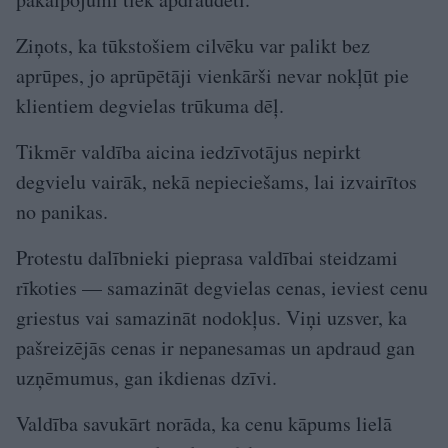
Ziņots, ka tūkstošiem cilvēku var palikt bez
aprūpes, jo aprūpētāji vienkārši nevar nokļūt pie
klientiem degvielas trūkuma dēļ.
Tikmēr valdība aicina iedzīvotājus nepirkt
degvielu vairāk, nekā nepieciešams, lai izvairītos
no panikas.
Protestu dalībnieki pieprasa valdībai steidzami
rīkoties — samazināt degvielas cenas, ieviest cenu
griestus vai samazināt nodokļus. Viņi uzsver, ka
pašreizējās cenas ir nepanesamas un apdraud gan
uzņēmumus, gan ikdienas dzīvi.
Valdība savukārt norāda, ka cenu kāpums lielā