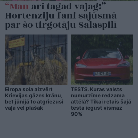
“Man
arī tagad vajag!”
Hortenziju fani sajūsmā
par šo tirgotāju Salaspilī
Eiropa sola aizvērt
TESTS. Kuras valsts
Krievijas gāzes krānu,
numurzīme redzama
bet jūnijā to atgriezusi
attēlā? Tikai retais šajā
vaļā vēl plašāk
testā iegūst vismaz
90%