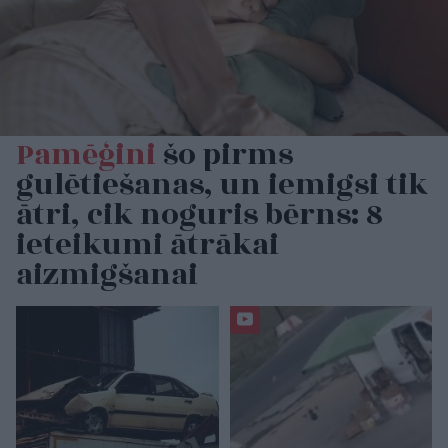
Pamēģini
šo pirms
gulētiešanas, un iemigsi tik
ātri, cik noguris bērns: 8
ieteikumi ātrākai
aizmigšanai