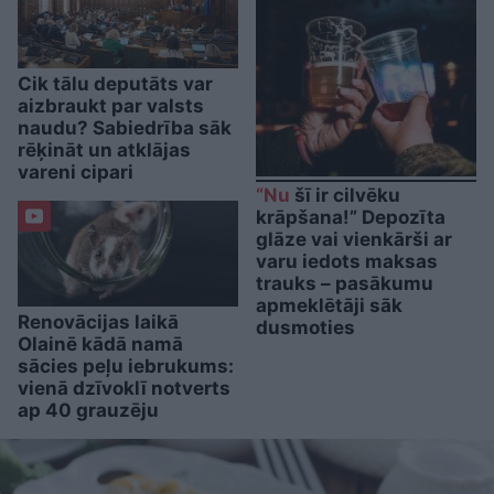
Cik tālu deputāts var
aizbraukt par valsts
naudu? Sabiedrība sāk
rēķināt un atklājas
vareni cipari
“Nu
šī ir cilvēku
krāpšana!” Depozīta
glāze vai vienkārši ar
varu iedots maksas
trauks – pasākumu
apmeklētāji sāk
Renovācijas laikā
dusmoties
Olainē kādā namā
sācies peļu iebrukums:
vienā dzīvoklī notverts
ap 40 grauzēju