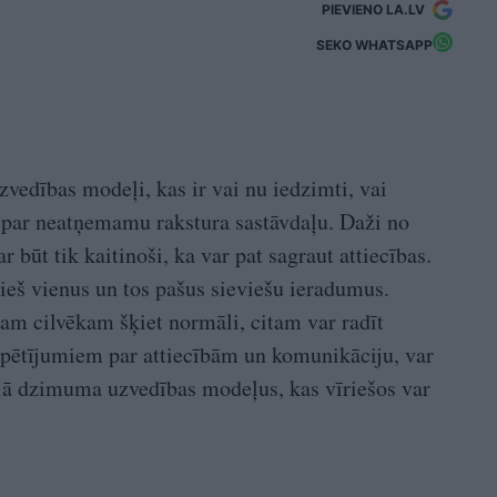
PIEVIENO LA.LV
SEKO WHATSAPP
vedības modeļi, kas ir vai nu iedzimti, vai
ši par neatņemamu rakstura sastāvdaļu. Daži no
var būt tik kaitinoši, ka var pat sagraut attiecības.
cieš vienus un tos pašus sieviešu ieradumus.
nam cilvēkam šķiet normāli, citam var radīt
 pētījumiem par attiecībām un komunikāciju, var
ļā dzimuma uzvedības modeļus, kas vīriešos var