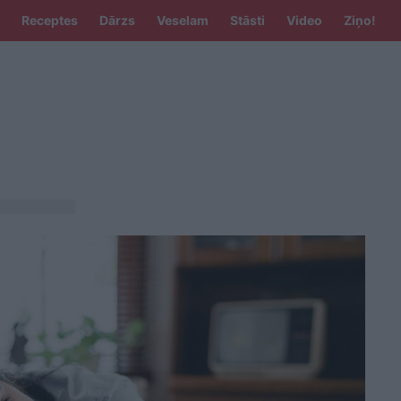
Receptes
Dārzs
Veselam
Stāsti
Video
Ziņo!