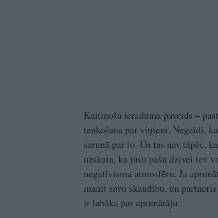
Kaitinošā ieraduma paveids – past
tenkošana par viņiem. Negaidi, ka 
sarunā par to. Un tas nav tāpēc, 
uzskata, ka jūsu pašu dzīvei tev v
negatīvisma atmosfēru. Ja aprunātās
manīt savu skaudību, un partneris
ir labāka par aprunātāju.