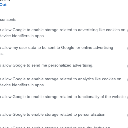
s, sievietes par katru cenu izvairās no
Out
ēlmes tieši, bet panākt, ka tā it kā būtu vīrieša
Atcelt
Ziņot
t) ir viens no instrumentiem labvēlīgas atmosfēras
consents
ienmēr izdodas, jo, kad tu ar viņu runā mājienos
o allow Google to enable storage related to advertising like cookies on
 dusmojies uz viņu, ka nav neko sapratis.
evice identifiers in apps.
zēšana
o allow my user data to be sent to Google for online advertising
s.
to allow Google to send me personalized advertising.
o allow Google to enable storage related to analytics like cookies on
evice identifiers in apps.
o allow Google to enable storage related to functionality of the website
o allow Google to enable storage related to personalization.
iem
visa dzīve bija
Ceļojums atcelts, bet
o allow Google to enable storage related to security, including