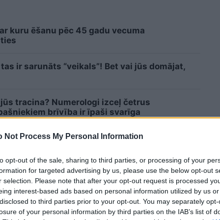
 ar kuru ēšanu pēc 45 gadu vecuma
ties
tas ir sarunāts “veikals”! Bet vai jūs domājat,
 jūs tracina? Numerologi izceļ četrus
šniekiem brīvība ir īpaši svarīga
Lasīt citas ziņas
 Not Process My Personal Information
to opt-out of the sale, sharing to third parties, or processing of your per
formation for targeted advertising by us, please use the below opt-out s
r selection. Please note that after your opt-out request is processed y
eing interest-based ads based on personal information utilized by us or
disclosed to third parties prior to your opt-out. You may separately opt-
losure of your personal information by third parties on the IAB’s list of