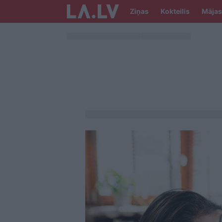
Ziņas
Kokteilis
Mājas