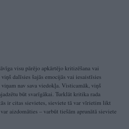
āvīga visu pārējo apkārtējo kritizēšana vai
viņš dalīsies šajās emocijās vai iesaistīsies
ka viņam nav sava viedokļa. Visticamāk, viņš
ajadzētu būt svarīgākai. Turklāt kritika rada
 ir citas sievietes, sieviete tā var vīrietim likt
 var aizdomāties – varbūt tiešām aprunātā sieviete