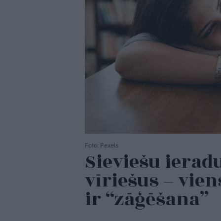
Foto: Pexels
Sieviešu ierad
vīriešus – vie
ir “zāģēšana”