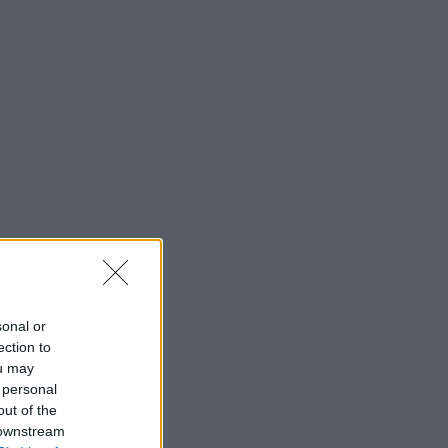
sonal or
ection to
ou may
 personal
out of the
 downstream