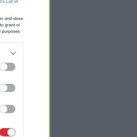
B’s List of
er and store
to grant or
ed purposes