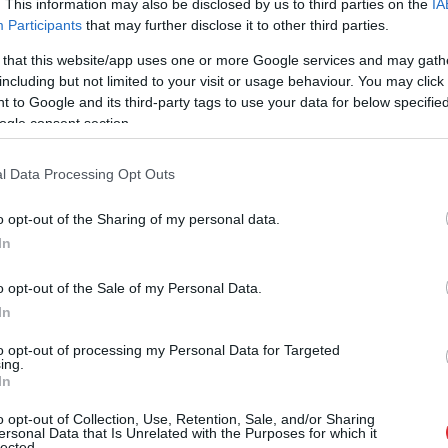
. This information may also be disclosed by us to third parties on the
IA
Participants
that may further disclose it to other third parties.
 that this website/app uses one or more Google services and may gath
including but not limited to your visit or usage behaviour. You may click 
 to Google and its third-party tags to use your data for below specifi
ogle consent section.
l Data Processing Opt Outs
o opt-out of the Sharing of my personal data.
šiem ir grūti uztvert mājienus (par sievietes
In
ņi tos vienkārši nesaprot. Ja sieviete kaut ko
cerēt, ka partneris to “uzminēs”, jo mīl tevi, labi
o opt-out of the Sale of my Personal Data.
pašam jāiedomājas. Vīriešiem ir patiesi grūti
In
tes, kamēr vēlmes nav izteiktas tieši. Vēl trakāks
to opt-out of processing my Personal Data for Targeted
ing.
rtībā, bet tā nedomā.
In
enus, nevis kaut ko saka tieši? Bieži vien,
o opt-out of Collection, Use, Retention, Sale, and/or Sharing
ersonal Data that Is Unrelated with the Purposes for which it
lected.