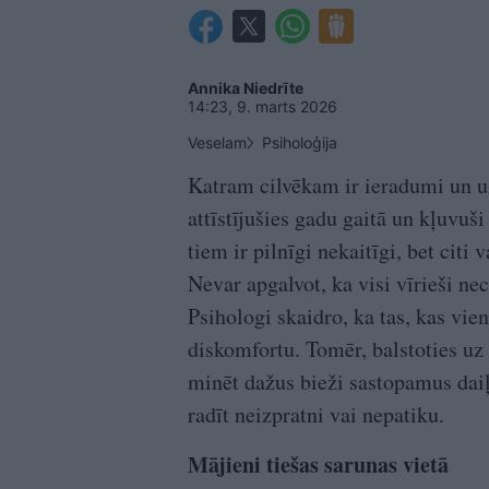
Annika Niedrīte
14:23, 9. marts 2026
Veselam
Psiholoģija
Katram cilvēkam ir ieradumi un uz
attīstījušies gadu gaitā un kļuvu
tiem ir pilnīgi nekaitīgi, bet citi 
Nevar apgalvot, ka visi vīrieši ne
Psihologi skaidro, ka tas, kas vie
diskomfortu. Tomēr, balstoties uz
minēt dažus bieži sastopamus dai
radīt neizpratni vai nepatiku.
Mājieni tiešas sarunas vietā