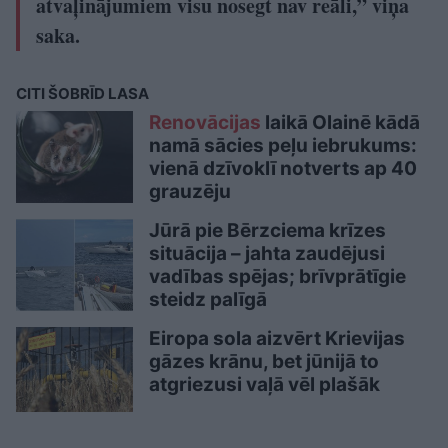
atvaļinājumiem visu nosegt nav reāli,” viņa
saka.
CITI ŠOBRĪD LASA
Renovācijas
laikā Olainē kādā
namā sācies peļu iebrukums:
vienā dzīvoklī notverts ap 40
grauzēju
Jūrā pie Bērzciema krīzes
situācija – jahta zaudējusi
vadības spējas; brīvprātīgie
steidz palīgā
Eiropa sola aizvērt Krievijas
gāzes krānu, bet jūnijā to
atgriezusi vaļā vēl plašāk