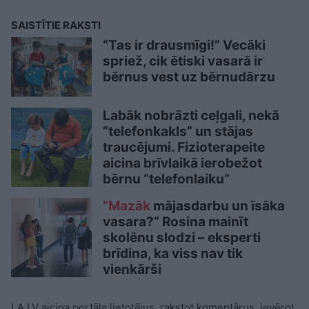
SAISTĪTIE RAKSTI
“Tas ir drausmīgi!” Vecāki
spriež, cik ētiski vasarā ir
bērnus vest uz bērnudārzu
Labāk nobrāzti ceļgali, nekā
“telefonkakls” un stājas
traucējumi. Fizioterapeite
aicina brīvlaikā ierobežot
bērnu “telefonlaiku”
“Mazāk
mājasdarbu un īsāka
vasara?” Rosina mainīt
skolēnu slodzi – eksperti
brīdina, ka viss nav tik
vienkārši
LA.LV aicina portāla lietotājus, rakstot komentārus, ievērot