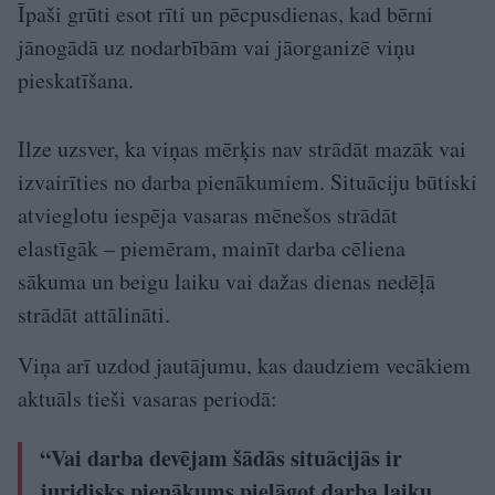
Īpaši grūti esot rīti un pēcpusdienas, kad bērni
jānogādā uz nodarbībām vai jāorganizē viņu
pieskatīšana.
Ilze uzsver, ka viņas mērķis nav strādāt mazāk vai
izvairīties no darba pienākumiem. Situāciju būtiski
atvieglotu iespēja vasaras mēnešos strādāt
elastīgāk – piemēram, mainīt darba cēliena
sākuma un beigu laiku vai dažas dienas nedēļā
strādāt attālināti.
Viņa arī uzdod jautājumu, kas daudziem vecākiem
aktuāls tieši vasaras periodā:
“Vai darba devējam šādās situācijās ir
juridisks pienākums pielāgot darba laiku