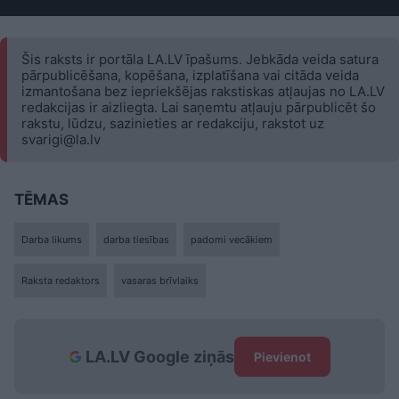
Šis raksts ir portāla LA.LV īpašums. Jebkāda veida satura
pārpublicēšana, kopēšana, izplatīšana vai citāda veida
izmantošana bez iepriekšējas rakstiskas atļaujas no LA.LV
redakcijas ir aizliegta. Lai saņemtu atļauju pārpublicēt šo
rakstu, lūdzu, sazinieties ar redakciju, rakstot uz
svarigi@la.lv
TĒMAS
Darba likums
darba tiesības
padomi vecākiem
Raksta redaktors
vasaras brīvlaiks
LA.LV Google ziņās
Pievienot