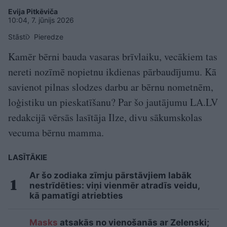
Evija Pitkēviča
10:04, 7. jūnijs 2026
Stāsti
Pieredze
Kamēr bērni bauda vasaras brīvlaiku, vecākiem tas
nereti nozīmē nopietnu ikdienas pārbaudījumu. Kā
savienot pilnas slodzes darbu ar bērnu nometnēm,
loģistiku un pieskatīšanu? Par šo jautājumu LA.LV
redakcijā vērsās lasītāja Ilze, divu sākumskolas
vecuma bērnu mamma.
LASĪTĀKIE
Ar šo zodiaka zīmju pārstāvjiem labāk
nestrīdēties: viņi vienmēr atradīs veidu,
kā pamatīgi atriebties
Masks
atsakās no vienošanās ar Zelenski;