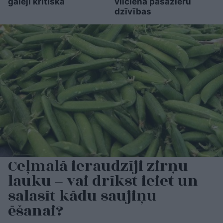
galēji kritiska
vilciena pasažieru
dzīvības
Ceļmalā ieraudzīji zirņu
lauku – vai drīkst ieiet un
salasīt kādu saujiņu
ēšanai?