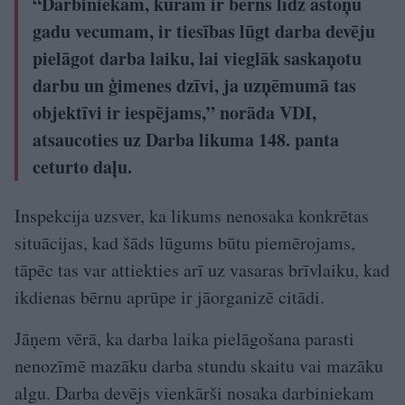
“Darbiniekam, kuram ir bērns līdz astoņu
gadu vecumam, ir tiesības lūgt darba devēju
pielāgot darba laiku, lai vieglāk saskaņotu
darbu un ģimenes dzīvi, ja uzņēmumā tas
objektīvi ir iespējams,” norāda VDI,
atsaucoties uz Darba likuma 148. panta
ceturto daļu.
Inspekcija uzsver, ka likums nenosaka konkrētas
situācijas, kad šāds lūgums būtu piemērojams,
tāpēc tas var attiekties arī uz vasaras brīvlaiku, kad
ikdienas bērnu aprūpe ir jāorganizē citādi.
Jāņem vērā, ka darba laika pielāgošana parasti
nenozīmē mazāku darba stundu skaitu vai mazāku
algu. Darba devējs vienkārši nosaka darbiniekam