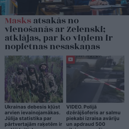
Masks
atsakās no
vienošanās ar Zelenski;
atklājas, par ko viņiem ir
nopietnas nesaskaņas
Ukrainas debesis kļūst
VIDEO. Polijā
arvien ievainojamākas.
dzērājšoferis ar salmu
Jūlija statistika par
piekabi izraisa avāriju
pārtvertajām raķetēm ir
un apdraud 500