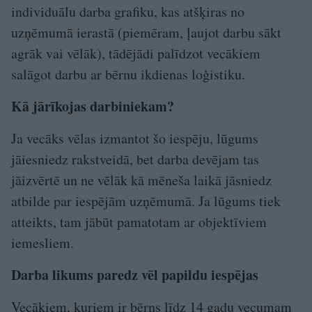
individuālu darba grafiku, kas atšķiras no
uzņēmumā ierastā (piemēram, ļaujot darbu sākt
agrāk vai vēlāk), tādējādi palīdzot vecākiem
salāgot darbu ar bērnu ikdienas loģistiku.
Kā jārīkojas darbiniekam?
Ja vecāks vēlas izmantot šo iespēju, lūgums
jāiesniedz rakstveidā, bet darba devējam tas
jāizvērtē un ne vēlāk kā mēneša laikā jāsniedz
atbilde par iespējām uzņēmumā. Ja lūgums tiek
atteikts, tam jābūt pamatotam ar objektīviem
iemesliem.
Darba likums paredz vēl papildu iespējas
Vecākiem, kuriem ir bērns līdz 14 gadu vecumam