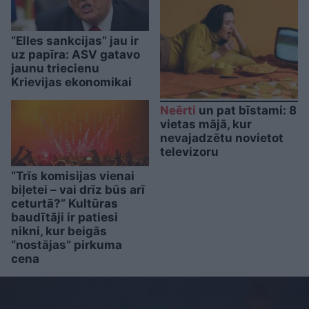
“Elles sankcijas” jau ir
uz papīra: ASV gatavo
jaunu triecienu
Krievijas ekonomikai
Neērti
un pat bīstami: 8
vietas mājā, kur
nevajadzētu novietot
televizoru
“Trīs komisijas vienai
biļetei – vai drīz būs arī
ceturtā?” Kultūras
baudītāji ir patiesi
nikni, kur beigās
“nostājas” pirkuma
cena