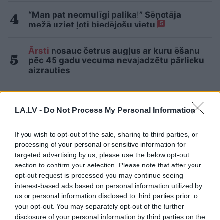
“Man pat neomulīgi palika!” Sēņotāja
mežā uziet ļoti biedējošu vietu
5
Ārsti
nosauc četrus augļus ar kuru ēšanu
pēc 45 gadu vecuma nevajadzētu pārlieku
aizrauties
“Man arī tagad vajag!” Hortenziju fani
sajūsmā par šo tirgotāju Salaspilī
LA.LV -
Do Not Process My Personal Information
Lasīt citas ziņas
If you wish to opt-out of the sale, sharing to third parties, or
processing of your personal or sensitive information for
targeted advertising by us, please use the below opt-out
section to confirm your selection. Please note that after your
opt-out request is processed you may continue seeing
interest-based ads based on personal information utilized by
us or personal information disclosed to third parties prior to
your opt-out. You may separately opt-out of the further
disclosure of your personal information by third parties on the