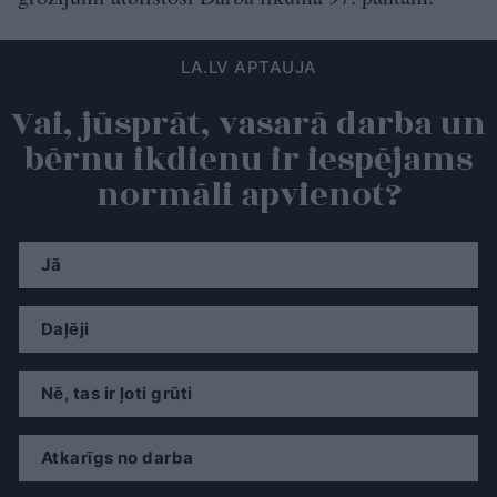
LA.LV APTAUJA
Vai, jūsprāt, vasarā darba un
bērnu ikdienu ir iespējams
normāli apvienot?
Jā
Daļēji
Nē, tas ir ļoti grūti
Atkarīgs no darba