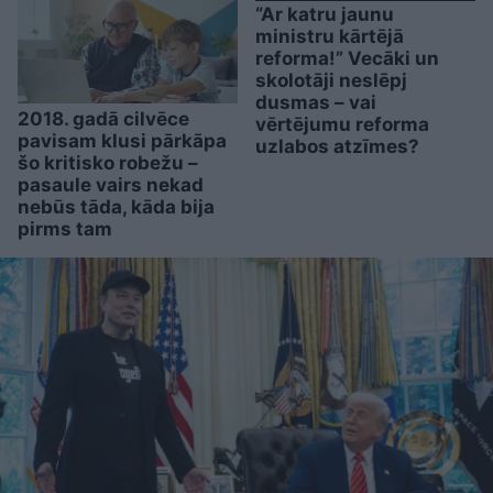
“Ar katru jaunu
ministru kārtējā
reforma!” Vecāki un
skolotāji neslēpj
dusmas – vai
2018. gadā cilvēce
vērtējumu reforma
pavisam klusi pārkāpa
uzlabos atzīmes?
šo kritisko robežu –
pasaule vairs nekad
nebūs tāda, kāda bija
pirms tam