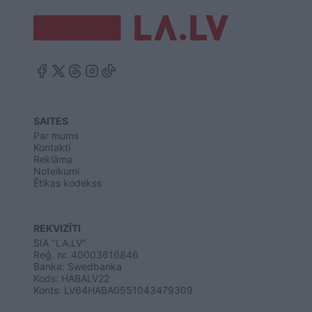
SAITES
Par mums
Kontakti
Reklāma
Noteikumi
Ētikas kodekss
REKVIZĪTI
SIA "LA.LV"
Reģ. nr. 40003616846
Banka: Swedbanka
Kods: HABALV22
Konts: LV64HABA0551043479309