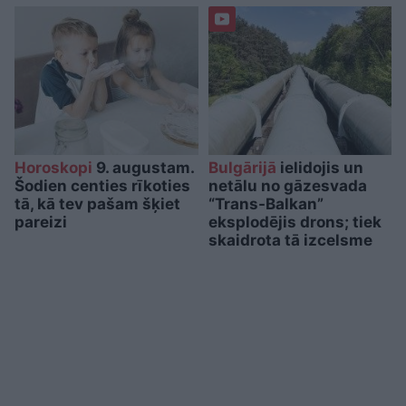
Horoskopi
9. augustam.
Bulgārijā
ielidojis un
Šodien centies rīkoties
netālu no gāzesvada
tā, kā tev pašam šķiet
“Trans-Balkan”
pareizi
eksplodējis drons; tiek
skaidrota tā izcelsme