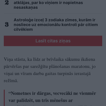
atklājas, par ko viņiem ir nopietnas
nesaskaņas
Astroloģe izceļ 3 zodiaka zīmes, kurām ir
nosliece uz emocionālu kontroli pār citiem
cilvēkiem
Lasīt citas ziņas
Viņa stāsta, ka līdz ar brīvlaika sākumu ikdiena
pārvēršas par sarežģītu plānošanas maratonu, jo
viņai un vīram darba gaitas turpinās ierastajā
režīmā.
“Nometnes ir dārgas, vecvecāki ne vienmēr
var palīdzēt, un trīs mēnešus ar