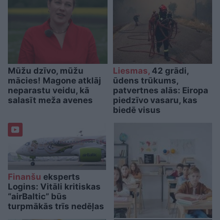
Mūžu dzīvo, mūžu
Liesmas,
42 grādi,
mācies! Magone atklāj
ūdens trūkums,
neparastu veidu, kā
patvertnes alās: Eiropa
salasīt meža avenes
piedzīvo vasaru, kas
biedē visus
Finanšu
eksperts
Logins: Vitāli kritiskas
“airBaltic” būs
turpmākās trīs nedēļas