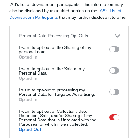
IAB’s list of downstream participants. This information may
also be disclosed by us to third parties on the
IAB’s List of
Downstream Participants
that may further disclose it to other
third parties.
Please note that this website/app uses one or more Google
Personal Data Processing Opt Outs
services and may gather and store information including but
Eiropa
sola aizvērt Krievijas
not limited to your visit or usage behaviour. You may click to
I want to opt-out of the Sharing of my
personal data.
gāzes krānu, bet jūnijā to
grant or deny consent to Google and its third-party tags to
Opted In
use your data for below specified purposes in below Google
atgriezusi vaļā vēl plašāk
consent section.
I want to opt-out of the Sale of my
Personal Data.
Opted In
I want to opt-out of processing my
Personal Data for Targeted Advertising.
Opted In
I want to opt-out of Collection, Use,
Retention, Sale, and/or Sharing of my
Personal Data that Is Unrelated with the
Purposes for which it was collected.
Opted Out
Jūrā
pie Bērzciema
Vai
būs jātaisa jauna
krīzes situācija – jahta
eID karte? LVRTC atbild