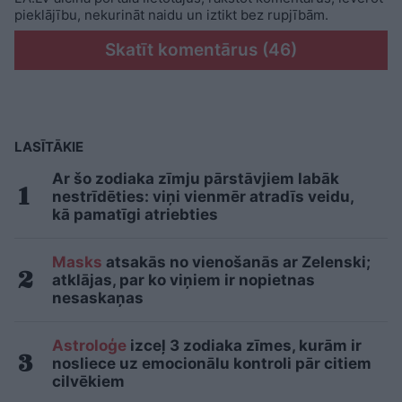
pieklājību, nekurināt naidu un iztikt bez rupjībām.
Skatīt komentārus (46)
LASĪTĀKIE
Ar šo zodiaka zīmju pārstāvjiem labāk
nestrīdēties: viņi vienmēr atradīs veidu,
kā pamatīgi atriebties
Masks
atsakās no vienošanās ar Zelenski;
atklājas, par ko viņiem ir nopietnas
nesaskaņas
Astroloģe
izceļ 3 zodiaka zīmes, kurām ir
nosliece uz emocionālu kontroli pār citiem
cilvēkiem