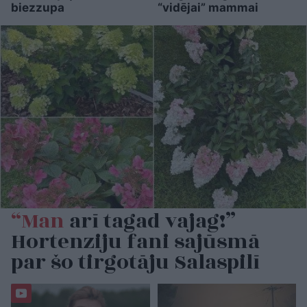
biezzupa
“vidējai” mammai
“Man
arī tagad vajag!”
Hortenziju fani sajūsmā
par šo tirgotāju Salaspilī