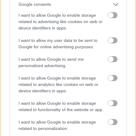
Google consents
zaudējusi vadības
uz jautājumiem par
spējas; brīvprātīgie
gada beigās daļai
I want to allow Google to enable storage
Atcelt
Ziņot
steidz palīgā
sabiedrības
related to advertising like cookies on web or
gaidāmajām
device identifiers in apps.
pārmaiņām
I want to allow my user data to be sent to
Google for online advertising purposes.
I want to allow Google to send me
personalized advertising.
I want to allow Google to enable storage
related to analytics like cookies on web or
device identifiers in apps.
I want to allow Google to enable storage
related to functionality of the website or app.
Kāpēc kaķi tieši naktīs kā
I want to allow Google to enable storage
related to personalization.
traki skrien pa māju?