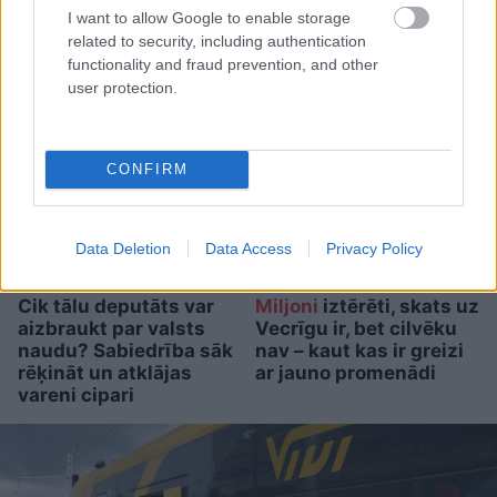
Beidzot izskaidrots šis
I want to allow Google to enable storage
dīvainais mīluļa paradums
related to security, including authentication
functionality and fraud prevention, and other
user protection.
CONFIRM
Data Deletion
Data Access
Privacy Policy
Cik tālu deputāts var
Miljoni
iztērēti, skats uz
aizbraukt par valsts
Vecrīgu ir, bet cilvēku
naudu? Sabiedrība sāk
nav – kaut kas ir greizi
rēķināt un atklājas
ar jauno promenādi
vareni cipari