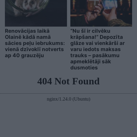
Renovācijas laikā
“Nu šī ir cilvēku
Olainē kādā namā
krāpšana!” Depozīta
sācies peļu iebrukums:
glāze vai vienkārši ar
vienā dzīvoklī notverts
varu iedots maksas
ap 40 grauzēju
trauks – pasākumu
apmeklētāji sāk
dusmoties