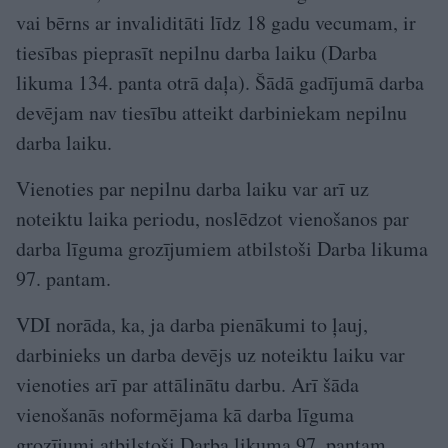
vai bērns ar invaliditāti līdz 18 gadu vecumam, ir
tiesības pieprasīt nepilnu darba laiku (Darba
likuma 134. panta otrā daļa). Šādā gadījumā darba
devējam nav tiesību atteikt darbiniekam nepilnu
darba laiku.
Vienoties par nepilnu darba laiku var arī uz
noteiktu laika periodu, noslēdzot vienošanos par
darba līguma grozījumiem atbilstoši Darba likuma
97. pantam.
VDI norāda, ka, ja darba pienākumi to ļauj,
darbinieks un darba devējs uz noteiktu laiku var
vienoties arī par attālinātu darbu. Arī šāda
vienošanās noformējama kā darba līguma
grozījumi atbilstoši Darba likuma 97. pantam.