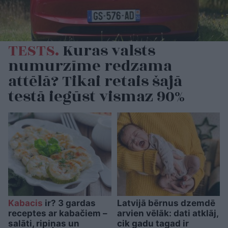
TESTS.
Kuras valsts
numurzīme redzama
attēlā? Tikai retais šajā
testā iegūst vismaz 90%
Kabacis
ir? 3 gardas
Latvijā bērnus dzemdē
receptes ar kabačiem –
arvien vēlāk: dati atklāj,
salāti, ripiņas un
cik gadu tagad ir