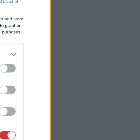
B’s List of
er and store
to grant or
ed purposes