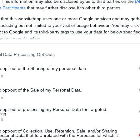
. This information may also be disclosed by us to third parties on the
IA
Participants
that may further disclose it to other third parties.
 that this website/app uses one or more Google services and may gath
including but not limited to your visit or usage behaviour. You may click 
 to Google and its third-party tags to use your data for below specifi
ogle consent section.
l Data Processing Opt Outs
o opt-out of the Sharing of my personal data.
ās ietekmē elpošanu, kustību, miegu un pat mūsu
In
du cīņu, kurā katra sekunde velkas kā mūžība.
o opt-out of the Sale of my Personal Data.
In
Lūk, dažas no vissmagākajām
to opt-out of processing my Personal Data for Targeted
ing.
sāpēm, ko cilvēki var ciest
In
o opt-out of Collection, Use, Retention, Sale, and/or Sharing
ersonal Data that Is Unrelated with the Purposes for which it
lected.