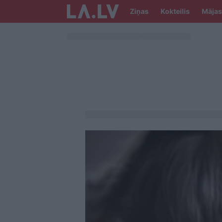
Ziņas
Kokteilis
Mājas