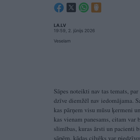
LA.LV
19:59, 2. jūnijs 2026
Veselam
Sāpes noteikti nav tas temats, par
dzīve diemžēl nav iedomājama. Sas
kas pārņem visu mūsu ķermeni un p
kas vienam panesams, citam var bū
slimības, kuras ārsti un pacienti
sāpēm, kādas cilvēks var piedzīvo