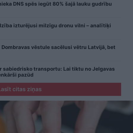
cinieka DNS spēs iegūt 80% šajā lauku gudrību
ba izturējusi milzīgu dronu vilni – analītiķi
Dombravas vēstule sacēlusi vētru Latvijā, bet
r sabiedrisko transportu: Lai tiktu no Jelgavas
ienkārši pazūd
Lasīt citas ziņas