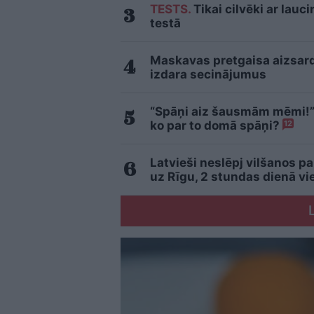
TESTS.
Tikai cilvēki ar lau
testā
Maskavas pretgaisa aizsardzī
izdara secinājumus
“Spāņi aiz šausmām mēmi!” 
ko par to domā spāņi?
12
Latvieši neslēpj vilšanos pa
uz Rīgu, 2 stundas dienā v