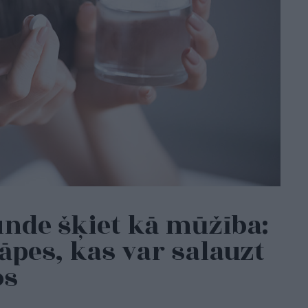
nde šķiet kā mūžība:
pes, kas var salauzt
os