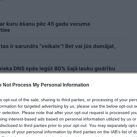
 ar kuru ēšanu pēc 45 gadu vecuma
ties
tas ir sarunāts “veikals”! Bet vai jūs domājat,
cinieka DNS spēs iegūt 80% šajā lauku gudrību
 Not Process My Personal Information
Lasīt citas ziņas
to opt-out of the sale, sharing to third parties, or processing of your per
formation for targeted advertising by us, please use the below opt-out s
r selection. Please note that after your opt-out request is processed y
eing interest-based ads based on personal information utilized by us or
disclosed to third parties prior to your opt-out. You may separately opt-
losure of your personal information by third parties on the IAB’s list of