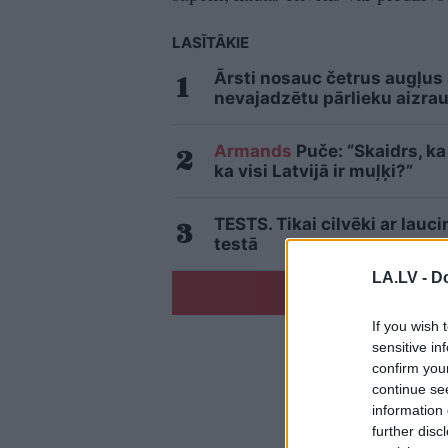
LASĪTĀKIE
Ārsti nosauc četrus augļus
nevajadzētu pārlieku aizrau
Armands
Puče: “Skaidrs, ka 
ka visi Latvijā ir muļķi?”
TESTS. Tikai cilvēki ar lau
testā
LA.LV -
Do
If you wish 
sensitive in
confirm you
continue se
information 
further disc