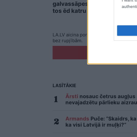
galvassāpes – daudzi
pamē
authenti
tos ēd katru dienu
trik
LA.LV aicina portāla lietotājus, rakstot
bez rupjībām.
Pi
LASĪTĀKIE
Ārsti
nosauc četrus augļus
nevajadzētu pārlieku aizrau
Armands
Puče: “Skaidrs, ka 
ka visi Latvijā ir muļķi?”