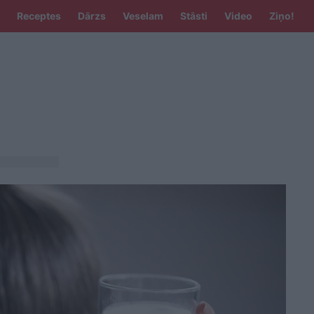
Receptes
Dārzs
Veselam
Stāsti
Video
Ziņo!