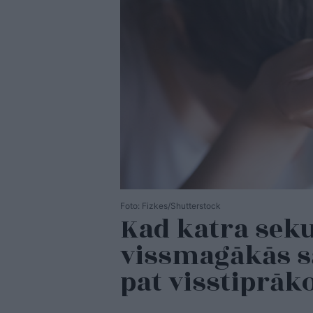
Foto: Fizkes/Shutterstock
Kad katra seku
vissmagākās sā
pat visstiprāk