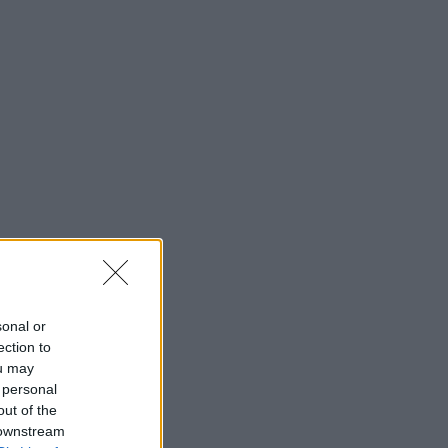
sonal or
ection to
ou may
 personal
out of the
 downstream