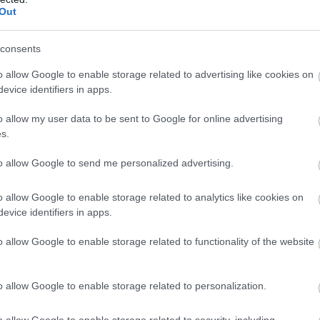
Out
a
Atcelt
Ziņot
consents
o allow Google to enable storage related to advertising like cookies on
evice identifiers in apps.
ogle ziņās
Pievienot
o allow my user data to be sent to Google for online advertising
s.
to allow Google to send me personalized advertising.
o allow Google to enable storage related to analytics like cookies on
evice identifiers in apps.
o allow Google to enable storage related to functionality of the website
o allow Google to enable storage related to personalization.
l sāp galva? Pirms
4
galvassāpju veidi,
es pie tabletes,
kurus nekad
o allow Google to enable storage related to security, including