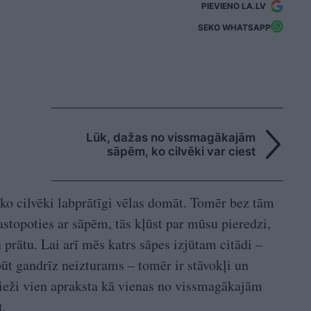
PIEVIENO LA.LV
SEKO WHATSAPP
Lūk, dažas no vissmagākajām
sāpēm, ko cilvēki var ciest
 ko cilvēki labprātīgi vēlas domāt. Tomēr bez tām
topoties ar sāpēm, tās kļūst par mūsu pieredzi,
rātu. Lai arī mēs katrs sāpes izjūtam citādi –
t gandrīz neizturams – tomēr ir stāvokļi un
 bieži vien apraksta kā vienas no vissmagākajām
t.