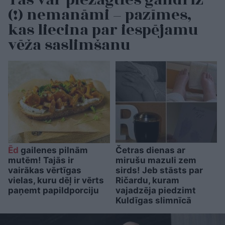
(!) nemanāmi – pazīmes,
kas liecina par iespējamu
vēža saslimšanu
Ēd
gailenes pilnām
Četras dienas ar
mutēm! Tajās ir
mirušu mazuli zem
vairākas vērtīgas
sirds! Jeb stāsts par
vielas, kuru dēļ ir vērts
Ričardu, kuram
paņemt papildporciju
vajadzēja piedzimt
Kuldīgas slimnīcā