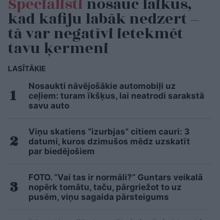
Speciālisti
nosauc laikus,
kad kafiju labāk nedzert –
tā var negatīvi ietekmēt
tavu ķermeni
LASĪTĀKIE
Nosaukti nāvējošākie automobiļi uz
ceļiem: turam īkšķus, lai neatrodi sarakstā
savu auto
Viņu skatiens “izurbjas” citiem cauri: 3
datumi, kuros dzimušos mēdz uzskatīt
par biedējošiem
FOTO. “Vai tas ir normāli?” Guntars veikalā
nopērk tomātu, taču, pārgriežot to uz
pusēm, viņu sagaida pārsteigums