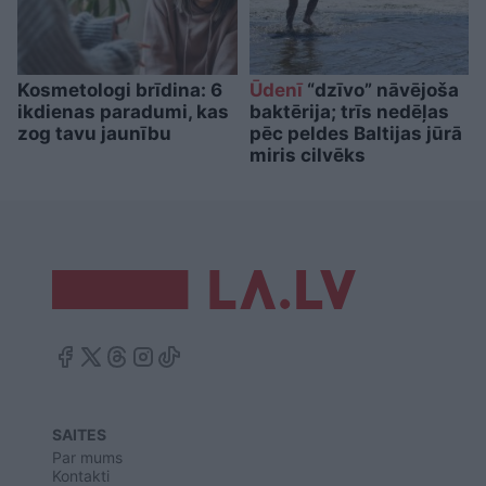
Kosmetologi brīdina: 6
Ūdenī
“dzīvo” nāvējoša
ikdienas paradumi, kas
baktērija; trīs nedēļas
zog tavu jaunību
pēc peldes Baltijas jūrā
miris cilvēks
SAITES
Par mums
Kontakti