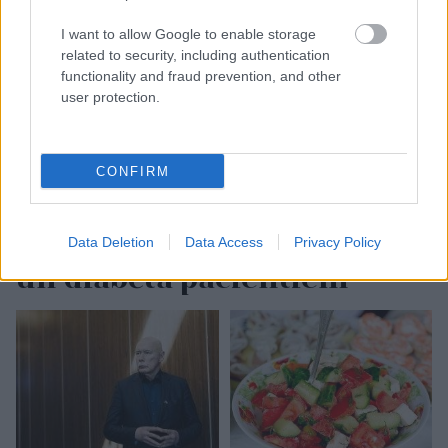
I want to allow Google to enable storage
related to security, including authentication
functionality and fraud prevention, and other
user protection.
CONFIRM
Rinkēvičs pieprasa
steidzami rast naudu vēža
Data Deletion
Data Access
Privacy Policy
un diabēta pacientiem