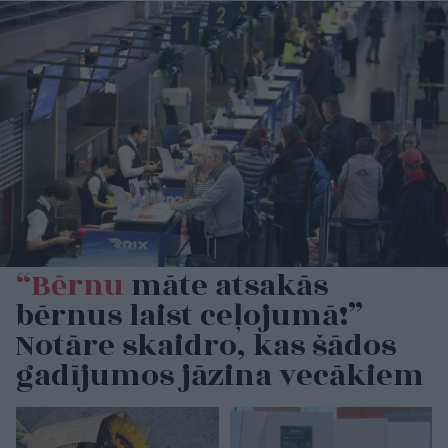
“Bērnu
māte atsakās
bērnus laist ceļojumā!”
Notāre skaidro, kas šādos
gadījumos jāzina vecākiem