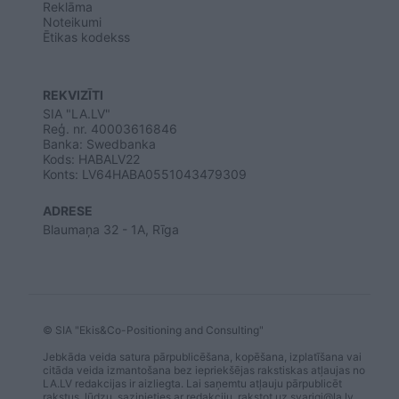
Reklāma
Noteikumi
Ētikas kodekss
REKVIZĪTI
SIA "LA.LV"
Reģ. nr. 40003616846
Banka: Swedbanka
Kods: HABALV22
Konts: LV64HABA0551043479309
ADRESE
Blaumaņa 32 - 1A, Rīga
© SIA "Ekis&Co-Positioning and Consulting"
Jebkāda veida satura pārpublicēšana, kopēšana, izplatīšana vai
citāda veida izmantošana bez iepriekšējas rakstiskas atļaujas no
LA.LV redakcijas ir aizliegta. Lai saņemtu atļauju pārpublicēt
rakstus, lūdzu, sazinieties ar redakciju, rakstot uz
svarigi@la.lv