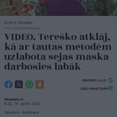
Artūrs Tereško.
Foto: Matīss Markovskis
VIDEO. Tereško atklāj,
kā ar tautas metodēm
uzlabota sejas maska
darbosies labāk
PIEVIENO LA.LV
SEKO WHATSAPP
Veselam.lv
6:32, 16. aprīlis 2020
Veselam
Ārstēšana