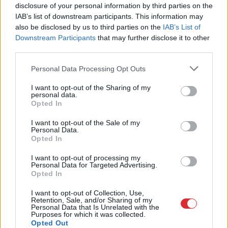
disclosure of your personal information by third parties on the
IAB’s list of downstream participants. This information may
also be disclosed by us to third parties on the
IAB’s List of
Downstream Participants
that may further disclose it to other
third parties.
Please note that this website/app uses one or more Google
Personal Data Processing Opt Outs
services and may gather and store information including but
Speciālisti konsultē: Rudens vīrusi, klepus
not limited to your visit or usage behaviour. You may click to
I want to opt-out of the Sharing of my
personal data.
profilakse un ārstēšanas iespējas
grant or deny consent to Google and its third-party tags to
Opted In
use your data for below specified purposes in below Google
consent section.
I want to opt-out of the Sale of my
Personal Data.
Opted In
I want to opt-out of processing my
Personal Data for Targeted Advertising.
Opted In
Speciālistu
padomi
Menopauze un sirds
I want to opt-out of Collection, Use,
mentālās veselības
veselība – klusais
Retention, Sale, and/or Sharing of my
profilaksei
risks, par kuru
Personal Data that Is Unrelated with the
Purposes for which it was collected.
sievietēm jāzina
Opted Out