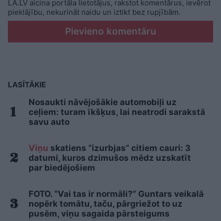
LA.LV aicina portāla lietotājus, rakstot komentārus, ievērot
pieklājību, nekurināt naidu un iztikt bez rupjībām.
Pievieno komentāru
LASĪTĀKIE
Nosaukti nāvējošākie automobiļi uz
ceļiem: turam īkšķus, lai neatrodi sarakstā
savu auto
Viņu
skatiens “izurbjas” citiem cauri: 3
datumi, kuros dzimušos mēdz uzskatīt
par biedējošiem
FOTO. “Vai tas ir normāli?” Guntars veikalā
nopērk tomātu, taču, pārgriežot to uz
pusēm, viņu sagaida pārsteigums