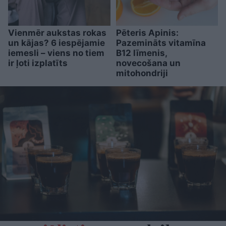
Vienmēr aukstas rokas
Pēteris Apinis:
un kājas? 6 iespējamie
Pazemināts vitamīna
iemesli – viens no tiem
B12 līmenis,
ir ļoti izplatīts
novecošana un
mitohondriji