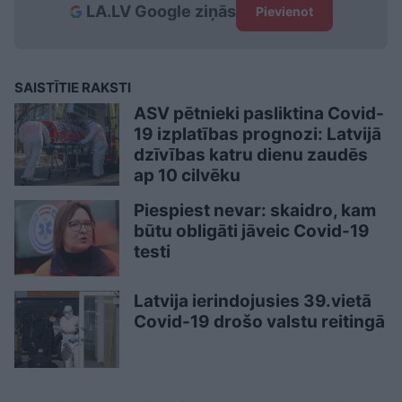
LA.LV Google ziņās
Pievienot
SAISTĪTIE RAKSTI
ASV pētnieki pasliktina Covid-
19 izplatības prognozi: Latvijā
dzīvības katru dienu zaudēs
ap 10 cilvēku
Piespiest nevar: skaidro, kam
būtu obligāti jāveic Covid-19
testi
Latvija ierindojusies 39.vietā
Covid-19 drošo valstu reitingā