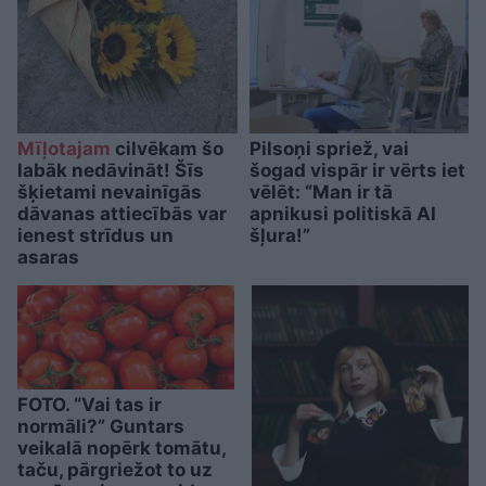
Mīļotajam
cilvēkam šo
Pilsoņi spriež, vai
labāk nedāvināt! Šīs
šogad vispār ir vērts iet
šķietami nevainīgās
vēlēt: “Man ir tā
dāvanas attiecībās var
apnikusi politiskā AI
ienest strīdus un
šļura!”
asaras
FOTO. “Vai tas ir
normāli?” Guntars
veikalā nopērk tomātu,
taču, pārgriežot to uz