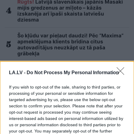
Rūgts!
Latvijā slavenākais japānis Masaki
mijis gredzenus ar mīļoto – kāzās
izskanēja arī īpaši skaista latviešu
dziesma
Šo kļūdu var pieļaut daudzi! Pēc “Maxima”
apmeklējuma klients brīdina citus
autovadītājus neuzkāpt uz tā paša
grābekļa
Lasīt citas ziņas
LA.LV -
Do Not Process My Personal Information
If you wish to opt-out of the sale, sharing to third parties, or
processing of your personal or sensitive information for
targeted advertising by us, please use the below opt-out
section to confirm your selection. Please note that after your
Sadarbības projekts
opt-out request is processed you may continue seeing
interest-based ads based on personal information utilized by
us or personal information disclosed to third parties prior to
your opt-out. You may separately opt-out of the further