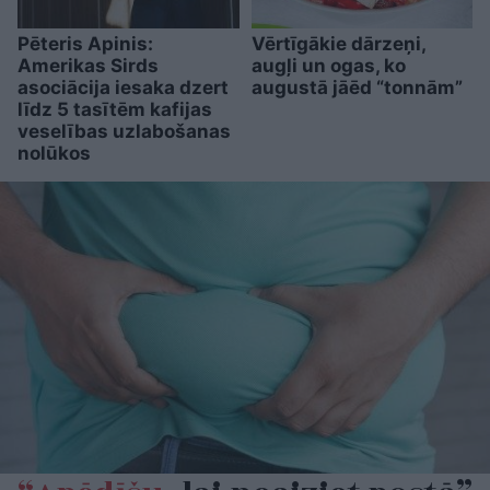
Pēteris Apinis:
Vērtīgākie dārzeņi,
Amerikas Sirds
augļi un ogas, ko
asociācija iesaka dzert
augustā jāēd “tonnām”
līdz 5 tasītēm kafijas
veselības uzlabošanas
nolūkos