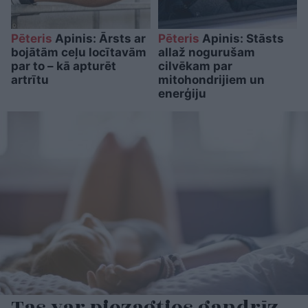
Pēteris
Apinis: Ārsts ar
Pēteris
Apinis: Stāsts
bojātām ceļu locītavām
allaž nogurušam
par to – kā apturēt
cilvēkam par
artrītu
mitohondrijiem un
enerģiju
Tas var piezagties gandrīz