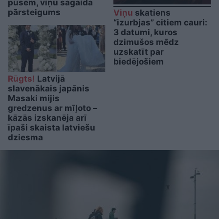
pusēm, viņu sagaida
pārsteigums
Viņu
skatiens
“izurbjas” citiem cauri:
3 datumi, kuros
dzimušos mēdz
uzskatīt par
biedējošiem
Rūgts!
Latvijā
slavenākais japānis
Masaki mijis
gredzenus ar mīļoto –
kāzās izskanēja arī
īpaši skaista latviešu
dziesma