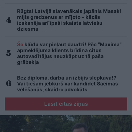
Rūgts! Latvijā slavenākais japānis Masaki
mijis gredzenus ar mīļoto – kāzās
izskanēja arī īpaši skaista latviešu
dziesma
Šo
kļūdu var pieļaut daudzi! Pēc “Maxima”
apmeklējuma klients brīdina citus
autovadītājus neuzkāpt uz tā paša
grābekļa
Bez diploma, darba un izbijis slepkava!?
Vai tiešām jebkurš var kandidēt Saeimas
vēlēšanās, skaidro advokāts
Lasīt citas ziņas