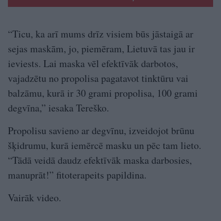
“Ticu, ka arī mums drīz visiem būs jāstaigā ar
sejas maskām, jo, piemēram, Lietuvā tas jau ir
ieviests. Lai maska vēl efektīvāk darbotos,
vajadzētu no propolisa pagatavot tinktūru vai
balzāmu, kurā ir 30 grami propolisa, 100 grami
degvīna,” iesaka Tereško.
Propolisu savieno ar degvīnu, izveidojot brūnu
šķidrumu, kurā iemērcē masku un pēc tam lieto.
“Tādā veidā daudz efektīvāk maska darbosies,
manuprāt!” fitoterapeits papildina.
Vairāk video.