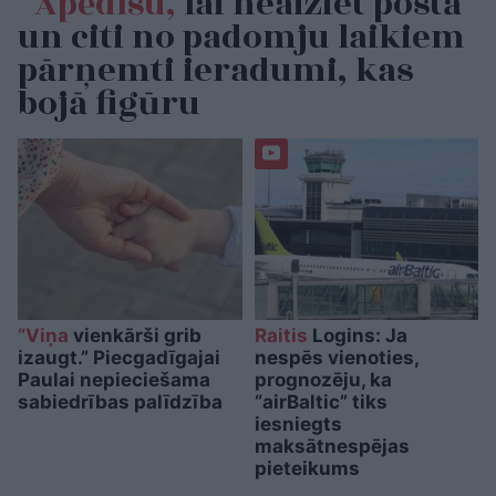
“Apēdīšu,
lai neaiziet postā”
un citi no padomju laikiem
pārņemti ieradumi, kas
bojā figūru
“Viņa
vienkārši grib
Raitis
Logins: Ja
izaugt.” Piecgadīgajai
nespēs vienoties,
Paulai nepieciešama
prognozēju, ka
sabiedrības palīdzība
“airBaltic” tiks
iesniegts
maksātnespējas
pieteikums