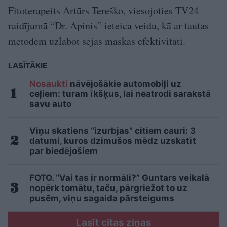
Fitoterapeits Artūrs Tereško, viesojoties TV24
raidījumā “Dr. Apinis” ieteica veidu, kā ar tautas
metodēm uzlabot sejas maskas efektivitāti.
LASĪTĀKIE
Nosaukti
nāvējošākie automobiļi uz
ceļiem: turam īkšķus, lai neatrodi sarakstā
savu auto
Viņu skatiens “izurbjas” citiem cauri: 3
datumi, kuros dzimušos mēdz uzskatīt
par biedējošiem
FOTO. “Vai tas ir normāli?” Guntars veikalā
nopērk tomātu, taču, pārgriežot to uz
pusēm, viņu sagaida pārsteigums
Lasīt citas ziņas