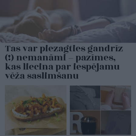
Tas var piezagties gandrīz
(!) nemanāmi – pazīmes,
kas liecina par iespējamu
vēža saslimšanu