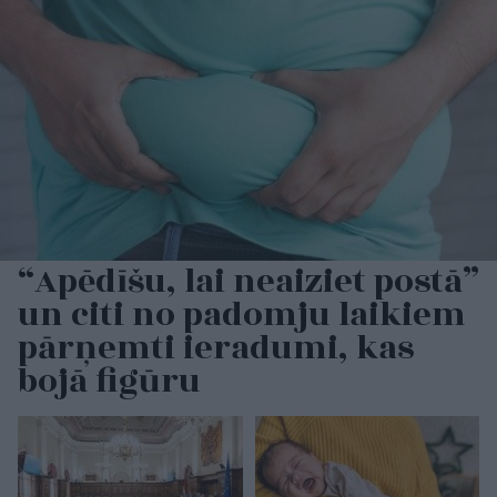
“Apēdīšu, lai neaiziet postā”
un citi no padomju laikiem
pārņemti ieradumi, kas
bojā figūru