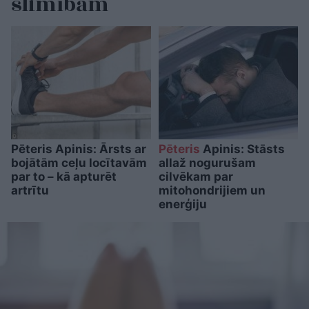
slimībām
Pēteris Apinis: Ārsts ar
Pēteris
Apinis: Stāsts
bojātām ceļu locītavām
allaž nogurušam
par to – kā apturēt
cilvēkam par
artrītu
mitohondrijiem un
enerģiju