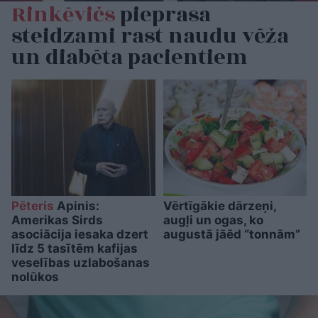
Rinkēvičs
pieprasa
steidzami rast naudu vēža
un diabēta pacientiem
Pēteris
Apinis:
Vērtīgākie dārzeņi,
Amerikas Sirds
augļi un ogas, ko
asociācija iesaka dzert
augustā jāēd “tonnām”
līdz 5 tasītēm kafijas
veselības uzlabošanas
nolūkos