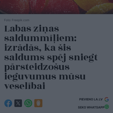
Foto: Freepik.com
Labas ziņas
saldummīļiem:
izrādās, ka šis
saldums spēj sniegt
pārsteidzošus
ieguvumus mūsu
veselībai
PIEVIENO LA.LV
SEKO WHATSAPP