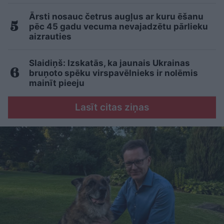
Ārsti nosauc četrus augļus ar kuru ēšanu
pēc 45 gadu vecuma nevajadzētu pārlieku
aizrauties
Slaidiņš: Izskatās, ka jaunais Ukrainas
bruņoto spēku virspavēlnieks ir nolēmis
mainīt pieeju
Lasīt citas ziņas