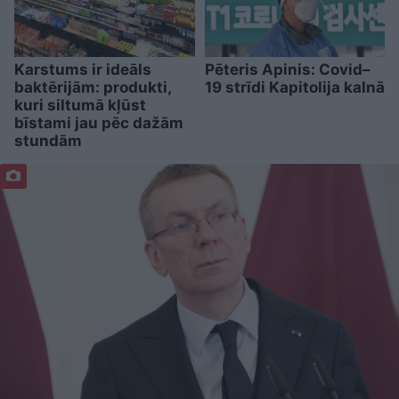
Karstums ir ideāls
Pēteris Apinis: Covid–
baktērijām: produkti,
19 strīdi Kapitolija kalnā
kuri siltumā kļūst
bīstami jau pēc dažām
stundām