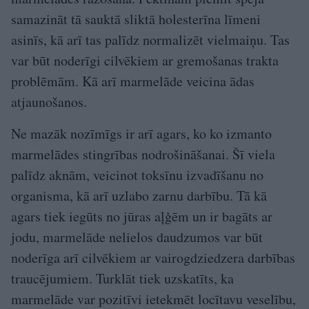
samazināt tā sauktā sliktā holesterīna līmeni
asinīs, kā arī tas palīdz normalizēt vielmaiņu. Tas
var būt noderīgi cilvēkiem ar gremošanas trakta
problēmām. Kā arī marmelāde veicina ādas
atjaunošanos.
Ne mazāk nozīmīgs ir arī agars, ko ko izmanto
marmelādes stingrības nodrošināšanai. Šī viela
palīdz aknām, veicinot toksīnu izvadīšanu no
organisma, kā arī uzlabo zarnu darbību. Tā kā
agars tiek iegūts no jūras aļģēm un ir bagāts ar
jodu, marmelāde nelielos daudzumos var būt
noderīga arī cilvēkiem ar vairogdziedzera darbības
traucējumiem. Turklāt tiek uzskatīts, ka
marmelāde var pozitīvi ietekmēt locītavu veselību,