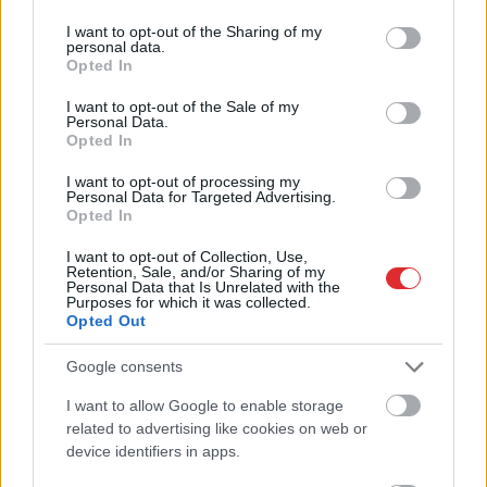
LASĪTĀKIE
services and may gather and store information including but
not limited to your visit or usage behaviour. You may click to
I want to opt-out of the Sharing of my
Ar šo zodiaka zīmju pārstāvjiem labāk
personal data.
grant or deny consent to Google and its third-party tags to
nestrīdēties: viņi vienmēr atradīs veidu,
Opted In
use your data for below specified purposes in below Google
kā pamatīgi atriebties
consent section.
I want to opt-out of the Sale of my
Personal Data.
Astroloģe
izceļ 3 zodiaka zīmes, kurām ir
Opted In
nosliece uz emocionālu kontroli pār citiem
I want to opt-out of processing my
cilvēkiem
Personal Data for Targeted Advertising.
Opted In
Masks
atsakās no vienošanās ar Zelenski;
I want to opt-out of Collection, Use,
atklājas, par ko viņiem ir nopietnas
Retention, Sale, and/or Sharing of my
nesaskaņas
Personal Data that Is Unrelated with the
Purposes for which it was collected.
Opted Out
“Man pat neomulīgi palika!” Sēņotāja
mežā uziet ļoti biedējošu vietu
Google consents
I want to allow Google to enable storage
Atcelt
Ziņot
Ārsti
nosauc četrus augļus ar kuru ēšanu
related to advertising like cookies on web or
pēc 45 gadu vecuma nevajadzētu pārlieku
device identifiers in apps.
aizrauties