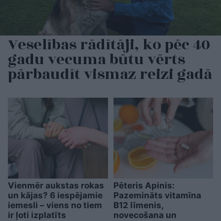
Veselības rādītāji, ko pēc 40
gadu vecuma būtu vērts
pārbaudīt vismaz reizi gadā
Vienmēr aukstas rokas
Pēteris Apinis:
un kājas? 6 iespējamie
Pazemināts vitamīna
iemesli – viens no tiem
B12 līmenis,
ir ļoti izplatīts
novecošana un