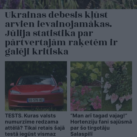
Ukrainas debesis kļūst
arvien ievainojamākas.
Jūlija statistika par
pārtvertajām raķetēm ir
galēji kritiska
TESTS. Kuras valsts
“Man arī tagad vajag!”
numurzīme redzama
Hortenziju fani sajūsmā
attēlā? Tikai retais šajā
par šo tirgotāju
testā iegūst vismaz
Salaspilī