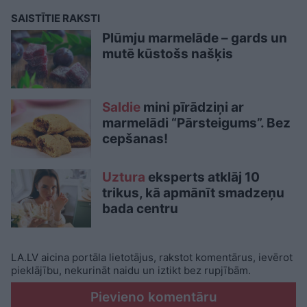
SAISTĪTIE RAKSTI
Plūmju marmelāde – gards un
mutē kūstošs našķis
Saldie
mini pīrādziņi ar
marmelādi “Pārsteigums”. Bez
cepšanas!
Uztura
eksperts atklāj 10
trikus, kā apmānīt smadzeņu
bada centru
LA.LV aicina portāla lietotājus, rakstot komentārus, ievērot
pieklājību, nekurināt naidu un iztikt bez rupjībām.
Pievieno komentāru