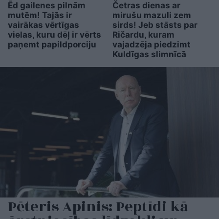
Ēd gailenes pilnām
Četras dienas ar
mutēm! Tajās ir
mirušu mazuli zem
vairākas vērtīgas
sirds! Jeb stāsts par
vielas, kuru dēļ ir vērts
Ričardu, kuram
paņemt papildporciju
vajadzēja piedzimt
Kuldīgas slimnīcā
Pēteris Apinis: Peptīdi kā