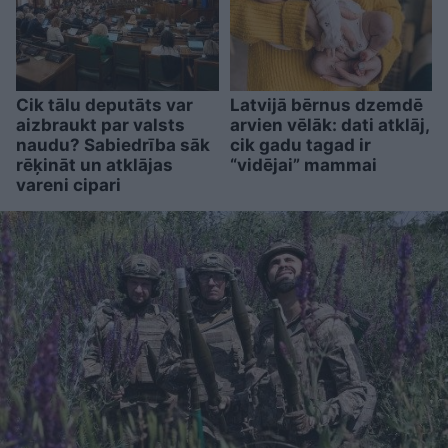
Cik tālu deputāts var
Latvijā bērnus dzemdē
aizbraukt par valsts
arvien vēlāk: dati atklāj,
naudu? Sabiedrība sāk
cik gadu tagad ir
rēķināt un atklājas
“vidējai” mammai
vareni cipari