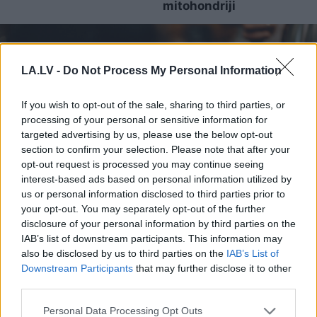
mitohondriji
LA.LV -
Do Not Process My Personal Information
If you wish to opt-out of the sale, sharing to third parties, or
processing of your personal or sensitive information for
targeted advertising by us, please use the below opt-out
section to confirm your selection. Please note that after your
opt-out request is processed you may continue seeing
interest-based ads based on personal information utilized by
us or personal information disclosed to third parties prior to
your opt-out. You may separately opt-out of the further
Speciālisti nosauc laikus,
disclosure of your personal information by third parties on the
kad kafiju labāk nedzert –
IAB’s list of downstream participants. This information may
also be disclosed by us to third parties on the
IAB’s List of
tā var negatīvi ietekmēt
Downstream Participants
that may further disclose it to other
tavu ķermeni
third parties.
Please note that this website/app uses one or more Google
Personal Data Processing Opt Outs