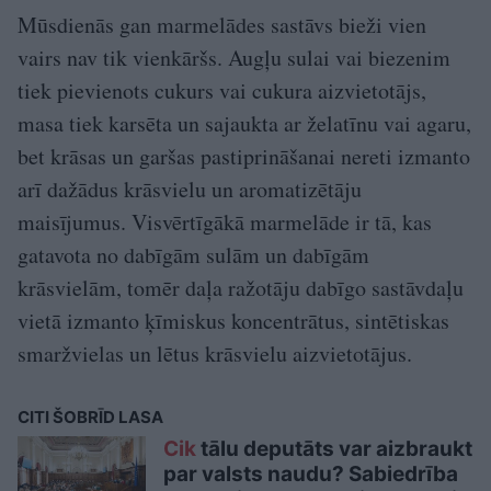
Mūsdienās gan marmelādes sastāvs bieži vien
vairs nav tik vienkāršs. Augļu sulai vai biezenim
tiek pievienots cukurs vai cukura aizvietotājs,
masa tiek karsēta un sajaukta ar želatīnu vai agaru,
bet krāsas un garšas pastiprināšanai nereti izmanto
arī dažādus krāsvielu un aromatizētāju
maisījumus. Visvērtīgākā marmelāde ir tā, kas
gatavota no dabīgām sulām un dabīgām
krāsvielām, tomēr daļa ražotāju dabīgo sastāvdaļu
vietā izmanto ķīmiskus koncentrātus, sintētiskas
smaržvielas un lētus krāsvielu aizvietotājus.
CITI ŠOBRĪD LASA
Cik
tālu deputāts var aizbraukt
par valsts naudu? Sabiedrība