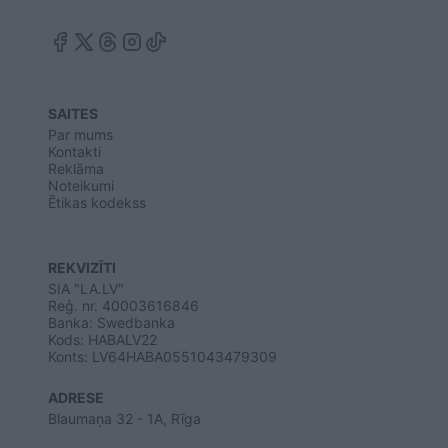
SAITES
Par mums
Kontakti
Reklāma
Noteikumi
Ētikas kodekss
REKVIZĪTI
SIA "LA.LV"
Reģ. nr. 40003616846
Banka: Swedbanka
Kods: HABALV22
Konts: LV64HABA0551043479309
ADRESE
Blaumaņa 32 - 1A, Rīga