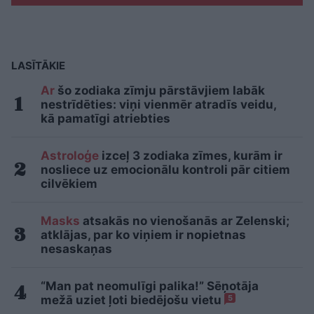
LASĪTĀKIE
Ar
šo zodiaka zīmju pārstāvjiem labāk
nestrīdēties: viņi vienmēr atradīs veidu,
kā pamatīgi atriebties
Astroloģe
izceļ 3 zodiaka zīmes, kurām ir
nosliece uz emocionālu kontroli pār citiem
cilvēkiem
Masks
atsakās no vienošanās ar Zelenski;
atklājas, par ko viņiem ir nopietnas
nesaskaņas
“Man pat neomulīgi palika!” Sēņotāja
mežā uziet ļoti biedējošu vietu
5