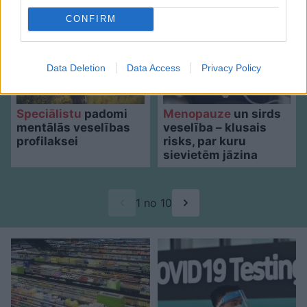
CONFIRM
Data Deletion
Data Access
Privacy Policy
Speciālistu
padomi
Menopauze
un sirds
mentālās veselības
veselība – klusais
profilaksei
risks, par kuru
sievietēm jāzina
1 no 10