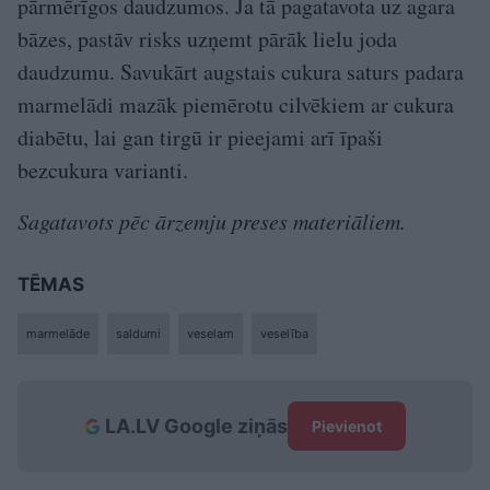
pārmērīgos daudzumos. Ja tā pagatavota uz agara
bāzes, pastāv risks uzņemt pārāk lielu joda
daudzumu. Savukārt augstais cukura saturs padara
marmelādi mazāk piemērotu cilvēkiem ar cukura
diabētu, lai gan tirgū ir pieejami arī īpaši
bezcukura varianti.
Sagatavots pēc ārzemju preses materiāliem.
TĒMAS
marmelāde
saldumi
veselam
veselība
LA.LV Google ziņās
Pievienot