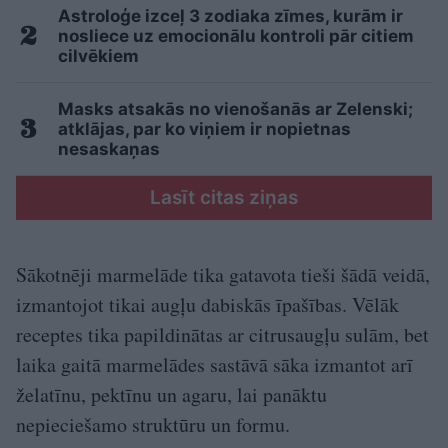
Astroloģe izceļ 3 zodiaka zīmes, kurām ir
nosliece uz emocionālu kontroli pār citiem
cilvēkiem
Masks atsakās no vienošanās ar Zelenski;
atklājas, par ko viņiem ir nopietnas
nesaskaņas
Lasīt citas ziņas
Sākotnēji marmelāde tika gatavota tieši šādā veidā,
izmantojot tikai augļu dabiskās īpašības. Vēlāk
receptes tika papildinātas ar citrusaugļu sulām, bet
laika gaitā marmelādes sastāvā sāka izmantot arī
želatīnu, pektīnu un agaru, lai panāktu
nepieciešamo struktūru un formu.