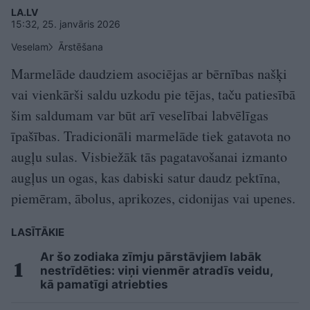
LA.LV
15:32, 25. janvāris 2026
Veselam
Ārstēšana
Marmelāde daudziem asociējas ar bērnības našķi
vai vienkārši saldu uzkodu pie tējas, taču patiesībā
šim saldumam var būt arī veselībai labvēlīgas
īpašības. Tradicionāli marmelāde tiek gatavota no
augļu sulas. Visbiežāk tās pagatavošanai izmanto
augļus un ogas, kas dabiski satur daudz pektīna,
piemēram, ābolus, aprikozes, cidonijas vai upenes.
LASĪTĀKIE
Ar šo zodiaka zīmju pārstāvjiem labāk
nestrīdēties: viņi vienmēr atradīs veidu,
kā pamatīgi atriebties