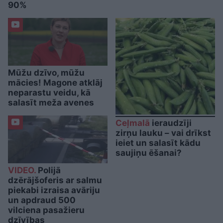
90%
Mūžu dzīvo, mūžu
mācies! Magone atklāj
neparastu veidu, kā
salasīt meža avenes
Ceļmalā
ieraudzīji
zirņu lauku – vai drīkst
ieiet un salasīt kādu
saujiņu ēšanai?
VIDEO.
Polijā
dzērājšoferis ar salmu
piekabi izraisa avāriju
un apdraud 500
vilciena pasažieru
dzīvības