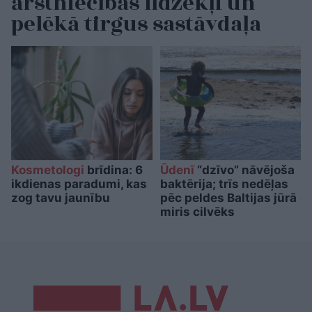
ārstniecības līdzekļi un
pelēkā tirgus sastāvdaļa
Kosmetologi
brīdina: 6
Ūdenī
“dzīvo” nāvējoša
ikdienas paradumi, kas
baktērija; trīs nedēļas
zog tavu jaunību
pēc peldes Baltijas jūrā
miris cilvēks