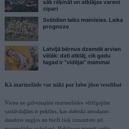
sāk rēķināt un atklājas vareni
cipari
Svētdien laiks mainīsies. Laika
prognoze
Latvijā bērnus dzemdē arvien
vēlāk: dati atklāj, cik gadu
tagad ir “vidējai” mammai
Kā marmelāde var nākt par labu jūsu veselībai
Viena no galvenajām marmelādes vērtīgajām
sastāvdaļām ir pektīns, kas dabiski atrodams
daudzos augļos un bieži tiek izmantots arī
marmelādes ražošanā. Pektīnam piemīt spēja