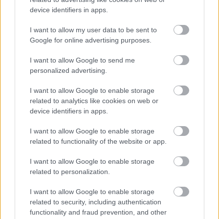
device identifiers in apps.
“Tu varētu aizvērties!” Beata Jonīte jau
atkal nonāk uzmanības centrā – šoreiz ar
I want to allow my user data to be sent to
superdārgu pulksteni
Google for online advertising purposes.
I want to allow Google to send me
“Man
pat neomulīgi palika!” Sēņotāja
mežā uziet ļoti biedējošu vietu
personalized advertising.
I want to allow Google to enable storage
“Pirmo reizi ko tādu redzu.” Pircēji
related to analytics like cookies on web or
sajūsmā par veikalā novēroto
device identifiers in apps.
jaunieviesumu
I want to allow Google to enable storage
Lasīt citas ziņas
related to functionality of the website or app.
I want to allow Google to enable storage
related to personalization.
I want to allow Google to enable storage
related to security, including authentication
Sadarbības projekts
functionality and fraud prevention, and other