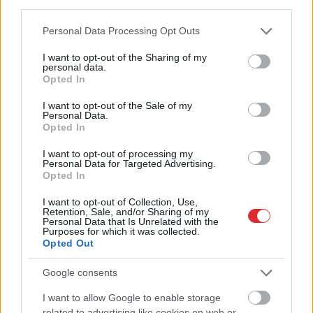
third parties.
Please note that this website/app uses one or more Google
Personal Data Processing Opt Outs
services and may gather and store information including but
not limited to your visit or usage behaviour. You may click to
I want to opt-out of the Sharing of my
personal data.
grant or deny consent to Google and its third-party tags to
Opted In
Speciālisti nosauc laikus,
use your data for below specified purposes in below Google
kad kafiju labāk nedzert –
consent section.
I want to opt-out of the Sale of my
Personal Data.
tā var negatīvi ietekmēt
Opted In
tavu ķermeni
I want to opt-out of processing my
Personal Data for Targeted Advertising.
Opted In
LASĪTĀKIE
I want to opt-out of Collection, Use,
Ar šo zodiaka zīmju pārstāvjiem labāk
Retention, Sale, and/or Sharing of my
nestrīdēties: viņi vienmēr atradīs veidu,
Personal Data that Is Unrelated with the
Purposes for which it was collected.
kā pamatīgi atriebties
Opted Out
Ārsti
nosauc četrus augļus ar kuru ēšanu
Google consents
pēc 45 gadu vecuma nevajadzētu pārlieku
aizrauties
I want to allow Google to enable storage
Atcelt
Ziņot
related to advertising like cookies on web or