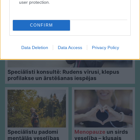
user protection.
CONFIRM
Data Deletion
Data Access
Privacy Policy
Speciālisti konsultē: Rudens vīrusi, klepus
profilakse un ārstēšanas iespējas
Speciālistu padomi
Menopauze
un sirds
mentālās veselības
veselība – klusais