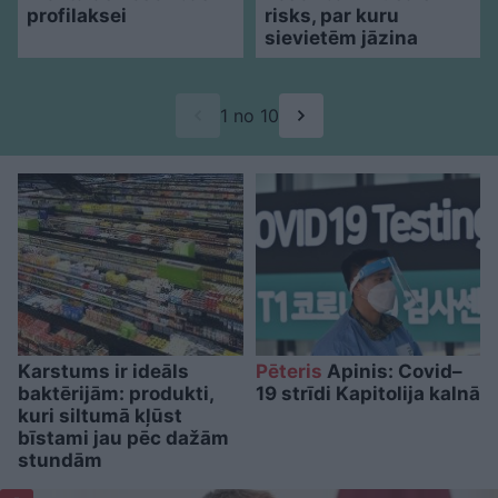
profilaksei
risks, par kuru
sievietēm jāzina
1 no 10
Karstums ir ideāls
Pēteris
Apinis: Covid–
baktērijām: produkti,
19 strīdi Kapitolija kalnā
kuri siltumā kļūst
bīstami jau pēc dažām
stundām