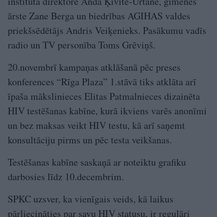
institūta direktore Anda Ķīvīte-Urtāne, ģimenes
ārste Zane Berga un biedrības AGIHAS valdes
priekšsēdētājs Andris Veiķenieks. Pasākumu vadīs
radio un TV personība Toms Grēviņš.
20.novembrī kampaņas atklāšanā pēc preses
konferences “Rīga Plaza” 1.stāvā tiks atklāta arī
īpaša mākslinieces Elitas Patmalnieces dizainēta
HIV testēšanas kabīne, kurā ikviens varēs anonīmi
un bez maksas veikt HIV testu, kā arī saņemt
konsultāciju pirms un pēc testa veikšanas.
Testēšanas kabīne saskaņā ar noteiktu grafiku
darbosies līdz 10.decembrim.
SPKC uzsver, ka vienīgais veids, kā laikus
pārliecināties par savu HIV statusu, ir regulāri