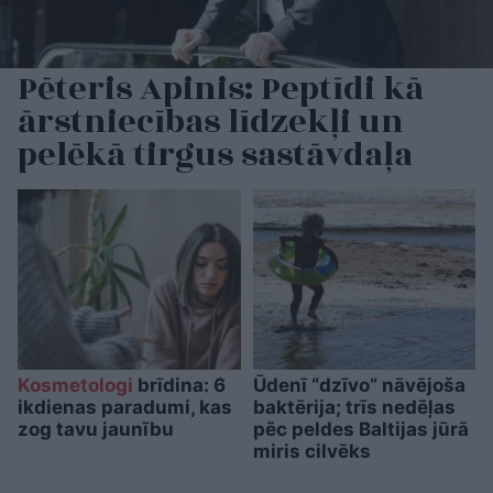
Pēteris Apinis: Peptīdi kā
ārstniecības līdzekļi un
pelēkā tirgus sastāvdaļa
Kosmetologi
brīdina: 6
Ūdenī “dzīvo” nāvējoša
ikdienas paradumi, kas
baktērija; trīs nedēļas
zog tavu jaunību
pēc peldes Baltijas jūrā
miris cilvēks