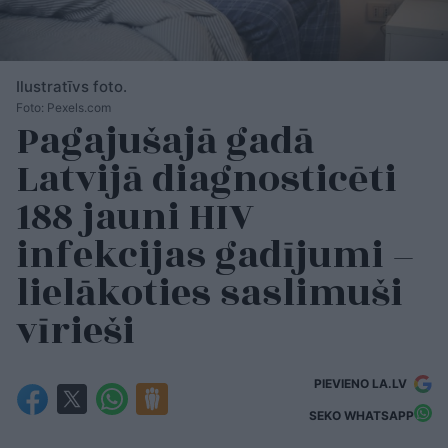
Ilustratīvs foto.
Foto: Pexels.com
Pagajušajā gadā
Latvijā diagnosticēti
188 jauni HIV
infekcijas gadījumi –
lielākoties saslimuši
vīrieši
PIEVIENO LA.LV
SEKO WHATSAPP