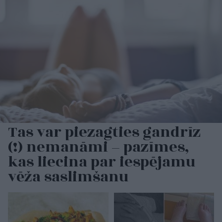
Tas var piezagties gandrīz
(!) nemanāmi – pazīmes,
kas liecina par iespējamu
vēža saslimšanu