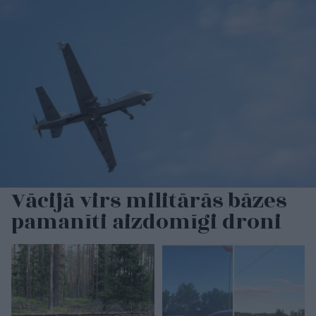
Vācijā virs militārās bāzes
pamanīti aizdomīgi droni