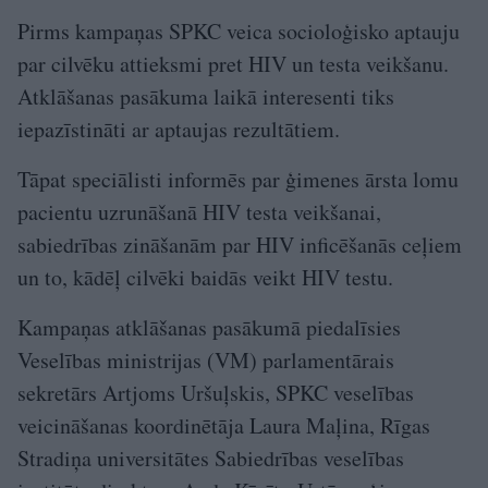
Pirms kampaņas SPKC veica socioloģisko aptauju
par cilvēku attieksmi pret HIV un testa veikšanu.
Atklāšanas pasākuma laikā interesenti tiks
iepazīstināti ar aptaujas rezultātiem.
Tāpat speciālisti informēs par ģimenes ārsta lomu
pacientu uzrunāšanā HIV testa veikšanai,
sabiedrības zināšanām par HIV inficēšanās ceļiem
un to, kādēļ cilvēki baidās veikt HIV testu.
Kampaņas atklāšanas pasākumā piedalīsies
Veselības ministrijas (VM) parlamentārais
sekretārs Artjoms Uršuļskis, SPKC veselības
veicināšanas koordinētāja Laura Maļina, Rīgas
Stradiņa universitātes Sabiedrības veselības