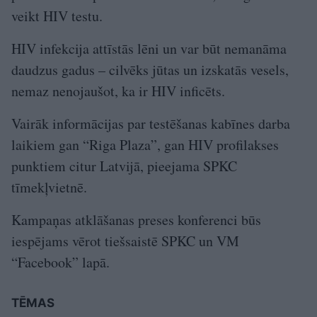
veikt HIV testu.
HIV infekcija attīstās lēni un var būt nemanāma
daudzus gadus – cilvēks jūtas un izskatās vesels,
nemaz nenojaušot, ka ir HIV inficēts.
Vairāk informācijas par testēšanas kabīnes darba
laikiem gan “Riga Plaza”, gan HIV profilakses
punktiem citur Latvijā, pieejama SPKC
tīmekļvietnē.
Kampaņas atklāšanas preses konferenci būs
iespējams vērot tiešsaistē SPKC un VM
“Facebook” lapā.
TĒMAS