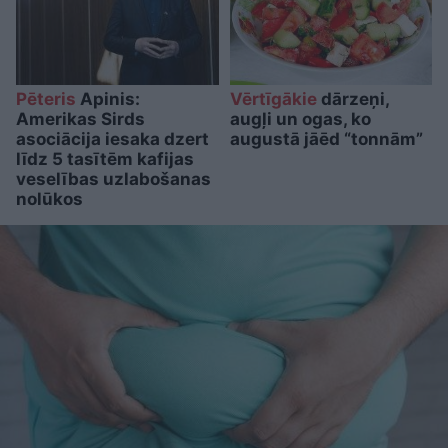
Pēteris
Apinis:
Vērtīgākie
dārzeņi,
Amerikas Sirds
augļi un ogas, ko
asociācija iesaka dzert
augustā jāēd “tonnām”
līdz 5 tasītēm kafijas
veselības uzlabošanas
nolūkos