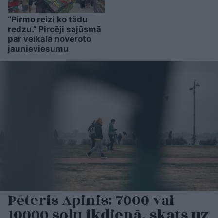
“Pirmo reizi ko tādu
redzu.” Pircēji sajūsmā
par veikalā novēroto
jaunieviesumu
Pēteris Apinis: 7000 vai
10000 soļu ikdienā, skats uz