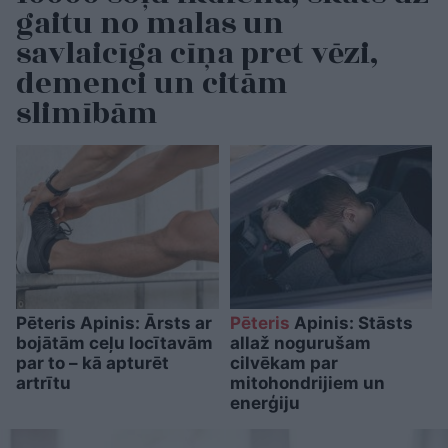
gaitu no malas un
savlaicīga cīņa pret vēzi,
demenci un citām
slimībām
Pēteris Apinis: Ārsts ar
Pēteris
Apinis: Stāsts
bojātām ceļu locītavām
allaž nogurušam
par to – kā apturēt
cilvēkam par
artrītu
mitohondrijiem un
enerģiju