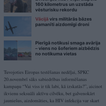
160 kilometrus un uzstāda
vēsturisku rekordu
Vācijā
virs militārās bāzes
pamanīti aizdomīgi droni
Pierīgā notikusi smaga avārija
– viens no šoferiem aizbēdzis
no notikuma vietas
Tuvojoties Eiropas testēšanas nedēļai, SPKC
20.novembrī sāks sabiedrības informēšanas
kampaņu “Vai viss ir tik labi, kā izskatās?”, aicinot
ikvienu seksuāli aktīvu cilvēku, bet galvenokārt
jauniešus, aizdomāties, ka HIV infekcija var skart