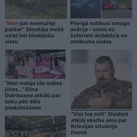
“Man
pat neomulīgi
Pierīgā notikusi smaga
palika!” Sēņotāja mežā
avārija – viens no
uziet ļoti biedējošu
šoferiem aizbēdzis no
vietu
notikuma vietas
“Man nebija tās mātes
jūtas…” Elīna
Didrihsone atklāti par
laiku pēc dēla
piedzimšanas
“Viņi tos mīl!” Slaidiņš
atklāj skarbu ainu par
Krievijas situāciju
frontē