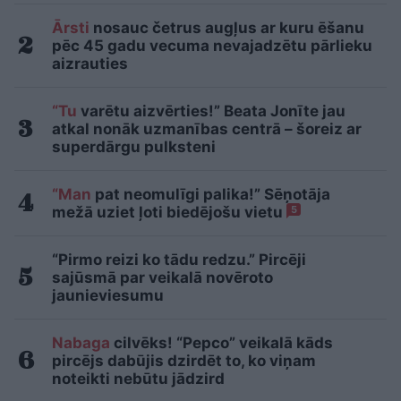
Ārsti
nosauc četrus augļus ar kuru ēšanu
pēc 45 gadu vecuma nevajadzētu pārlieku
aizrauties
“Tu
varētu aizvērties!” Beata Jonīte jau
atkal nonāk uzmanības centrā – šoreiz ar
superdārgu pulksteni
“Man
pat neomulīgi palika!” Sēņotāja
mežā uziet ļoti biedējošu vietu
5
“Pirmo reizi ko tādu redzu.” Pircēji
sajūsmā par veikalā novēroto
jaunieviesumu
Nabaga
cilvēks! “Pepco” veikalā kāds
pircējs dabūjis dzirdēt to, ko viņam
noteikti nebūtu jādzird