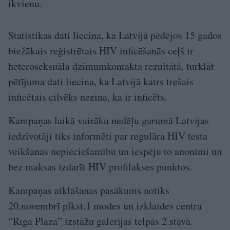
ikvienu.
Statistikas dati liecina, ka Latvijā pēdējos 15 gados
biežākais reģistrētais HIV inficēšanās ceļš ir
heteroseksuāla dzimumkontakta rezultātā, turklāt
pētījuma dati liecina, ka Latvijā katrs trešais
inficētais cilvēks nezina, ka ir inficēts.
Kampaņas laikā vairāku nedēļu garumā Latvijas
iedzīvotāji tiks informēti par regulāra HIV testa
veikšanas nepieciešamību un iespēju to anonīmi un
bez maksas izdarīt HIV profilakses punktos.
Kampaņas atklāšanas pasākums notiks
20.novembrī plkst.1 modes un izklaides centra
“Rīga Plaza” izstāžu galerijas telpās 2.stāvā.