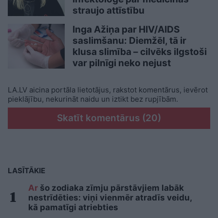
straujo attīstību
Inga Ažiņa par HIV/AIDS
saslimšanu: Diemžēl, tā ir
klusa slimība – cilvēks ilgstoši
var pilnīgi neko nejust
LA.LV aicina portāla lietotājus, rakstot komentārus, ievērot
pieklājību, nekurināt naidu un iztikt bez rupjībām.
Skatīt komentārus (20)
LASĪTĀKIE
Ar
šo zodiaka zīmju pārstāvjiem labāk
nestrīdēties: viņi vienmēr atradīs veidu,
kā pamatīgi atriebties