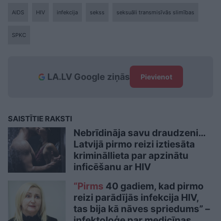
AIDS
HIV
infekcija
sekss
seksuāli transmisīvās slimības
SPKC
LA.LV Google ziņās
Pievienot
SAISTĪTIE RAKSTI
Nebrīdināja savu draudzeni…
Latvijā pirmo reizi iztiesāta
krimināllieta par apzinātu
inficēšanu ar HIV
“Pirms
40 gadiem, kad pirmo
reizi parādījās infekcija HIV,
tas bija kā nāves spriedums” –
infektoloģe par medicīnas