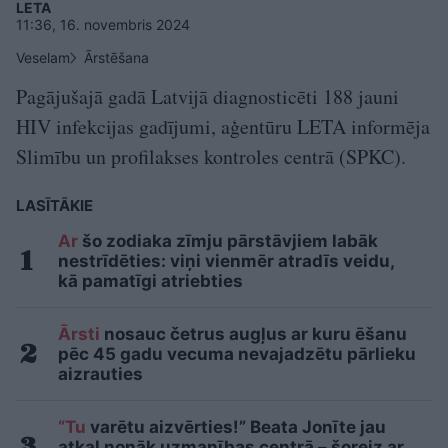
LETA
11:36, 16. novembris 2024
Veselam
Ārstēšana
Pagājušajā gadā Latvijā diagnosticēti 188 jauni
HIV infekcijas gadījumi, aģentūru LETA informēja
Slimību un profilakses kontroles centrā (SPKC).
LASĪTĀKIE
Ar
šo zodiaka zīmju pārstāvjiem labāk
nestrīdēties: viņi vienmēr atradīs veidu,
kā pamatīgi atriebties
Ārsti
nosauc četrus augļus ar kuru ēšanu
pēc 45 gadu vecuma nevajadzētu pārlieku
aizrauties
“Tu
varētu aizvērties!” Beata Jonīte jau
atkal nonāk uzmanības centrā – šoreiz ar