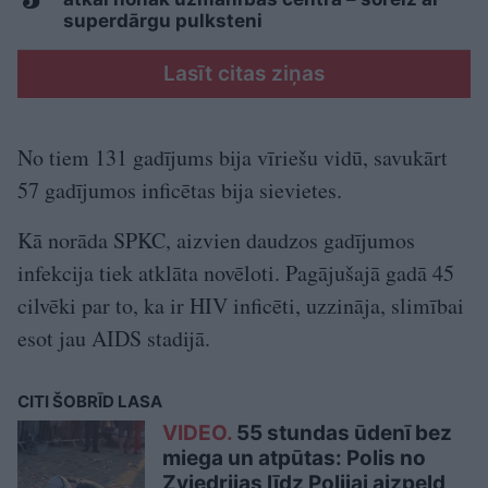
superdārgu pulksteni
Lasīt citas ziņas
No tiem 131 gadījums bija vīriešu vidū, savukārt
57 gadījumos inficētas bija sievietes.
Kā norāda SPKC, aizvien daudzos gadījumos
infekcija tiek atklāta novēloti. Pagājušajā gadā 45
cilvēki par to, ka ir HIV inficēti, uzzināja, slimībai
esot jau AIDS stadijā.
CITI ŠOBRĪD LASA
VIDEO.
55 stundas ūdenī bez
miega un atpūtas: Polis no
Zviedrijas līdz Polijai aizpeld