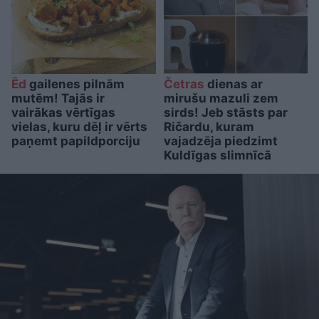
Ēd
gailenes pilnām
Četras
dienas ar
mutēm! Tajās ir
mirušu mazuli zem
vairākas vērtīgas
sirds! Jeb stāsts par
vielas, kuru dēļ ir vērts
Ričardu, kuram
paņemt papildporciju
vajadzēja piedzimt
Kuldīgas slimnīcā