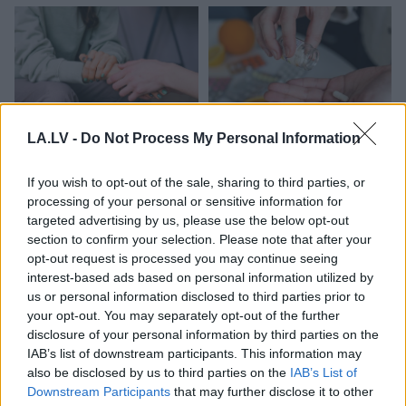
LA.LV -
Do Not Process My Personal Information
Vienmēr
aukstas rokas
Pēteris Apinis:
If you wish to opt-out of the sale, sharing to third parties, or
un kājas? 6 iespējamie
Pazemināts vitamīna
processing of your personal or sensitive information for
iemesli – viens no tiem
B12 līmenis,
targeted advertising by us, please use the below opt-out
ir ļoti izplatīts
novecošana un
mitohondriji
section to confirm your selection. Please note that after your
opt-out request is processed you may continue seeing
interest-based ads based on personal information utilized by
us or personal information disclosed to third parties prior to
your opt-out. You may separately opt-out of the further
disclosure of your personal information by third parties on the
IAB’s list of downstream participants. This information may
also be disclosed by us to third parties on the
IAB’s List of
Downstream Participants
that may further disclose it to other