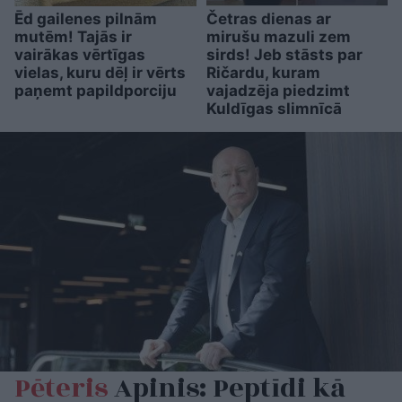
Ēd gailenes pilnām
Četras dienas ar
mutēm! Tajās ir
mirušu mazuli zem
vairākas vērtīgas
sirds! Jeb stāsts par
vielas, kuru dēļ ir vērts
Ričardu, kuram
paņemt papildporciju
vajadzēja piedzimt
Kuldīgas slimnīcā
Pēteris
Apinis: Peptīdi kā