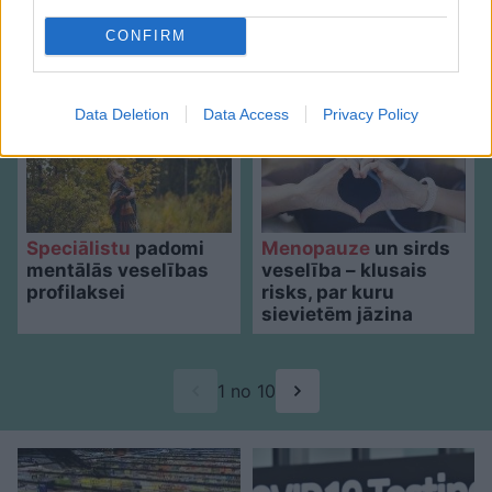
Speciālisti
konsultē: Rudens vīrusi, klepus
CONFIRM
profilakse un ārstēšanas iespējas
Data Deletion
Data Access
Privacy Policy
Speciālistu
padomi
Menopauze
un sirds
mentālās veselības
veselība – klusais
profilaksei
risks, par kuru
sievietēm jāzina
1 no 10