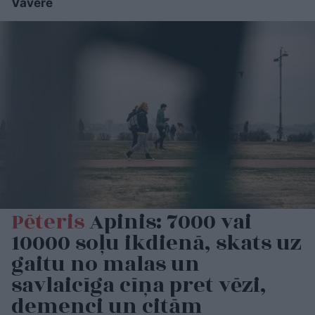
Vāvere
Pēteris
Apinis: 7000 vai
10000 soļu ikdienā, skats uz
gaitu no malas un
savlaicīga cīņa pret vēzi,
demenci un citām