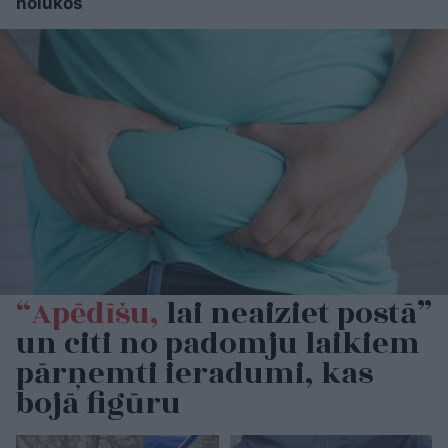
nolūkos
“Apēdīšu,
lai neaiziet postā”
un citi no padomju laikiem
pārņemti ieradumi, kas
bojā figūru