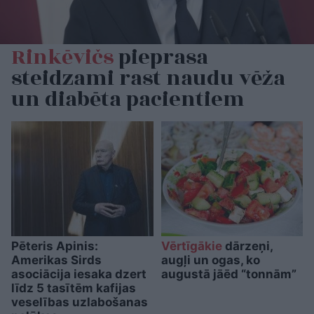
Rinkēvičs
pieprasa
steidzami rast naudu vēža
un diabēta pacientiem
Pēteris Apinis:
Vērtīgākie
dārzeņi,
Amerikas Sirds
augļi un ogas, ko
asociācija iesaka dzert
augustā jāēd “tonnām”
līdz 5 tasītēm kafijas
veselības uzlabošanas