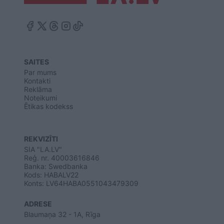
SAITES
Par mums
Kontakti
Reklāma
Noteikumi
Ētikas kodekss
REKVIZĪTI
SIA "LA.LV"
Reģ. nr. 40003616846
Banka: Swedbanka
Kods: HABALV22
Konts: LV64HABA0551043479309
ADRESE
Blaumaņa 32 - 1A, Rīga