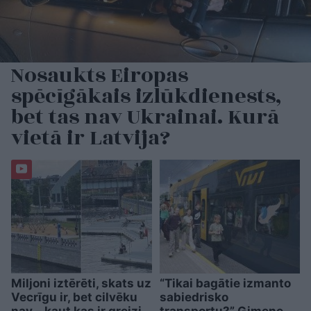
Nosaukts Eiropas
spēcīgākais izlūkdienests,
bet tas nav Ukrainai. Kurā
vietā ir Latvija?
Miljoni iztērēti, skats uz
“Tikai bagātie izmanto
Vecrīgu ir, bet cilvēku
sabiedrisko
nav – kaut kas ir greizi
transportu?” Ģimene