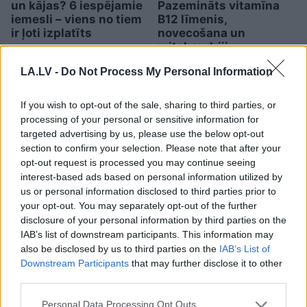
un kājas? 6 iespējamie
Pazemināts vitamīna
iemesli – viens no tiem
B12 līmenis,
ir ļoti izplatīts
novecošana un
mitohondriji
LA.LV -
Do Not Process My Personal Information
If you wish to opt-out of the sale, sharing to third parties, or
processing of your personal or sensitive information for
targeted advertising by us, please use the below opt-out
section to confirm your selection. Please note that after your
opt-out request is processed you may continue seeing
interest-based ads based on personal information utilized by
us or personal information disclosed to third parties prior to
your opt-out. You may separately opt-out of the further
disclosure of your personal information by third parties on the
IAB’s list of downstream participants. This information may
also be disclosed by us to third parties on the
IAB’s List of
Speciālisti
nosauc laikus,
Downstream Participants
that may further disclose it to other
kad kafiju labāk nedzert –
third parties.
tā var negatīvi ietekmēt
Please note that this website/app uses one or more Google
Personal Data Processing Opt Outs