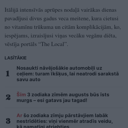
Itālijā intensīvās aprūpes nodaļā vairākas dienas
pavadījusi divus gadus veca meitene, kura cietusi
no vitamīnu trūkuma un citām komplikācijām, ko,
iespējams, izraisījusi viņas vecāku vegānu diēta,
vēstīja portāls “The Local”.
LASĪTĀKIE
Nosaukti nāvējošākie automobiļi uz
ceļiem: turam īkšķus, lai neatrodi sarakstā
savu auto
Šīm
3 zodiaka zīmēm augusts būs īsts
murgs – esi gatavs jau tagad!
Ar
šo zodiaka zīmju pārstāvjiem labāk
nestrīdēties: viņi vienmēr atradīs veidu,
kā pamatīgi atriebties