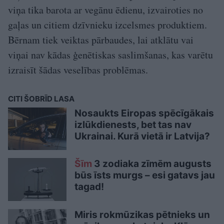
viņa tika barota ar vegānu ēdienu, izvairoties no
gaļas un citiem dzīvnieku izcelsmes produktiem.
Bērnam tiek veiktas pārbaudes, lai atklātu vai
viņai nav kādas ģenētiskas saslimšanas, kas varētu
izraisīt šādas veselības problēmas.
CITI ŠOBRĪD LASA
Nosaukts Eiropas spēcīgākais
izlūkdienests, bet tas nav
Ukrainai. Kurā vietā ir Latvija?
Šīm
3 zodiaka zīmēm augusts
būs īsts murgs – esi gatavs jau
tagad!
Miris rokmūzikas pētnieks un