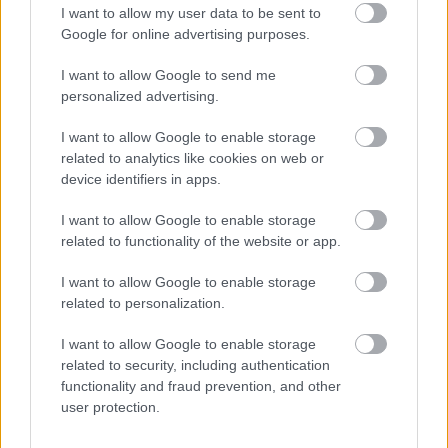
Pamēģini
šo pirms gulētiešanas, un
I want to allow my user data to be sent to
iemigsi tik ātri, cik noguris bērns: 8
Google for online advertising purposes.
ieteikumi ātrākai aizmigšanai
I want to allow Google to send me
Lasīt citas ziņas
personalized advertising.
I want to allow Google to enable storage
related to analytics like cookies on web or
device identifiers in apps.
I want to allow Google to enable storage
Sadarbības projekts
related to functionality of the website or app.
I want to allow Google to enable storage
related to personalization.
I want to allow Google to enable storage
related to security, including authentication
functionality and fraud prevention, and other
user protection.