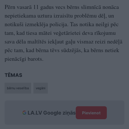
Pērn vasarā 11 gadus vecs bērns slimnīcā nonāca
nepietiekama uztura izraisītu problēmu dēļ, un
notikuši izmeklēja policija. Tas notika neilgi pēc
tam, kad tiesa mātei veģetārietei deva rīkojumu
sava dēla maltītēs iekļaut gaļu vismaz reizi nedēļā
pēc tam, kad bērna tēvs sūdzējās, ka bērns netiek
pienācīgi barots.
TĒMAS
bērnu veselība
vegāni
LA.LV Google ziņās
Pievienot