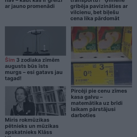
ar jauno promenādi
gribēja pavizināties ar
vilcienu, bet biļešu
cena lika pārdomāt
Šīm
3 zodiaka zīmēm
augusts būs īsts
murgs – esi gatavs jau
tagad!
Pircēji pie cenu zīmes
kasa galvu –
matemātika uz brīdi
laikam pārstājusi
darboties
Miris rokmūzikas
pētnieks un mūzikas
apskatnieks Klāss