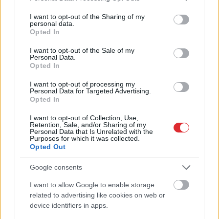
tavu ķermeni
services and may gather and store information including but
not limited to your visit or usage behaviour. You may click to
I want to opt-out of the Sharing of my
personal data.
grant or deny consent to Google and its third-party tags to
LASĪTĀKIE
Opted In
use your data for below specified purposes in below Google
Nosaukti nāvējošākie automobiļi uz
consent section.
I want to opt-out of the Sale of my
ceļiem: turam īkšķus, lai neatrodi sarakstā
Personal Data.
Opted In
savu auto
I want to opt-out of processing my
Personal Data for Targeted Advertising.
Šīm 3 zodiaka zīmēm augusts būs īsts
Opted In
murgs – esi gatavs jau tagad!
I want to opt-out of Collection, Use,
Retention, Sale, and/or Sharing of my
Ar šo zodiaka zīmju pārstāvjiem labāk
Personal Data that Is Unrelated with the
nestrīdēties: viņi vienmēr atradīs veidu,
Purposes for which it was collected.
Opted Out
kā pamatīgi atriebties
Google consents
“Tikai bagātie izmanto sabiedrisko
transportu?” Ģimene gribēja pavizināties
I want to allow Google to enable storage
Atcelt
Ziņot
ar vilcienu, bet biļešu cena lika pārdomāt
related to advertising like cookies on web or
device identifiers in apps.