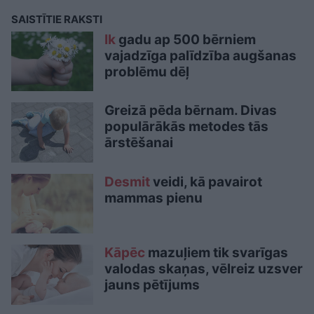
SAISTĪTIE RAKSTI
Ik
gadu ap 500 bērniem
vajadzīga palīdzība augšanas
problēmu dēļ
Greizā pēda bērnam. Divas
populārākās metodes tās
ārstēšanai
Desmit
veidi, kā pavairot
mammas pienu
Kāpēc
mazuļiem tik svarīgas
valodas skaņas, vēlreiz uzsver
jauns pētījums