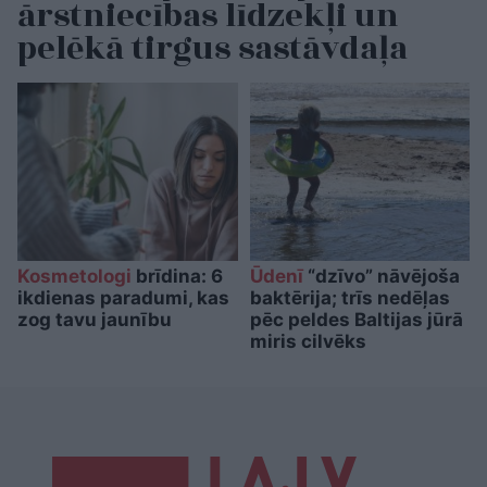
ārstniecības līdzekļi un
pelēkā tirgus sastāvdaļa
Kosmetologi
brīdina: 6
Ūdenī
“dzīvo” nāvējoša
ikdienas paradumi, kas
baktērija; trīs nedēļas
zog tavu jaunību
pēc peldes Baltijas jūrā
miris cilvēks