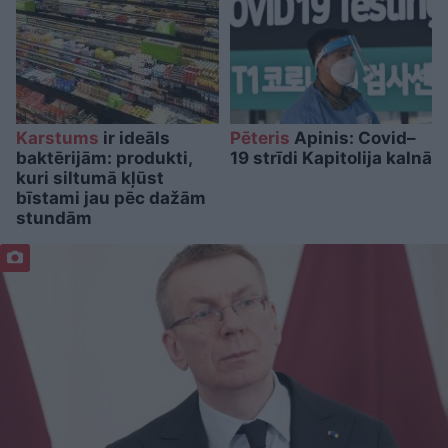
Karstums
ir ideāls
Pēteris
Apinis: Covid–
baktērijām: produkti,
19 strīdi Kapitolija kalnā
kuri siltumā kļūst
bīstami jau pēc dažām
stundām