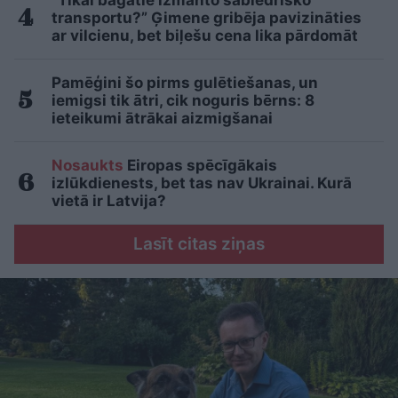
“Tikai bagātie izmanto sabiedrisko
transportu?” Ģimene gribēja pavizināties
ar vilcienu, bet biļešu cena lika pārdomāt
Pamēģini šo pirms gulētiešanas, un
iemigsi tik ātri, cik noguris bērns: 8
ieteikumi ātrākai aizmigšanai
Nosaukts
Eiropas spēcīgākais
izlūkdienests, bet tas nav Ukrainai. Kurā
vietā ir Latvija?
Lasīt citas ziņas