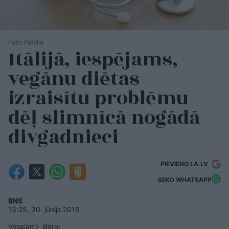
Foto: Fotolia
Itālijā, iespējams,
vegānu diētas
izraisītu problēmu
dēļ slimnīcā nogādā
divgadnieci
PIEVIENO LA.LV
SEKO WHATSAPP
BNS
13:25, 30. jūnijs 2016
Veselam
Bērni