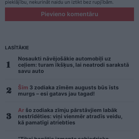
pieklājību, nekurināt naidu un iztikt bez rupjībām.
Pievieno komentāru
LASĪTĀKIE
Nosaukti nāvējošākie automobiļi uz
ceļiem: turam īkšķus, lai neatrodi sarakstā
savu auto
Šīm
3 zodiaka zīmēm augusts būs īsts
murgs – esi gatavs jau tagad!
Ar
šo zodiaka zīmju pārstāvjiem labāk
nestrīdēties: viņi vienmēr atradīs veidu,
kā pamatīgi atriebties