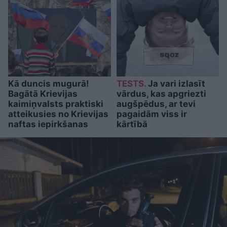
Kā duncis mugurā!
TESTS.
Ja vari izlasīt
Bagātā Krievijas
vārdus, kas apgriezti
kaimiņvalsts praktiski
augšpēdus, ar tevi
atteikusies no Krievijas
pagaidām viss ir
naftas iepirkšanas
kārtībā