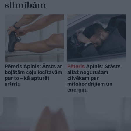
slimībām
Pēteris Apinis: Ārsts ar
Pēteris
Apinis: Stāsts
bojātām ceļu locītavām
allaž nogurušam
par to – kā apturēt
cilvēkam par
artrītu
mitohondrijiem un
enerģiju