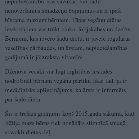
nepietiekamību, kas savukārt var radīt
nenovēršamus smadzeņu bojājumus un ir īpaši
bīstama maziem bērniem. Tāpat vegānu diētas
ievērotājiem var trūkt cinka, folijskābes un dzelzs.
Bērniem, kas ievēro šādu diētu, ir jāveic regulāras
veselības pārbaudes, un ārstam, nepieciešamības
gadījumā ir jāizraksta vitamīni.
Dženovā vecāki var lūgt izglītības iestādes
nodrošināt bērnam vegānu pārtiku tikai tad, ja ir
medicīnisks apliecinājums, ka ārsts ir informēts
par šādu diētu.
Šis ir trešais gadījums kopš 2015.gada sākuma, kad
Itālija mazs bērns tiek nogādāts slimnīcā smagā
stāvoklī diētas dēļ.