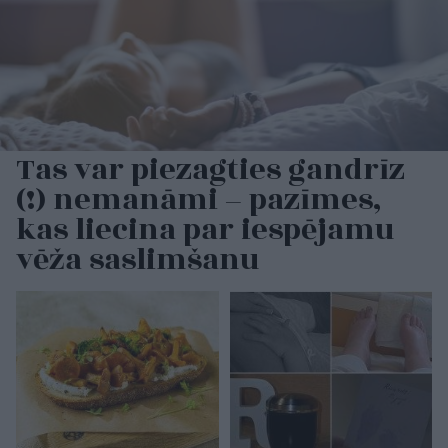
Tas var piezagties gandrīz
(!) nemanāmi – pazīmes,
kas liecina par iespējamu
vēža saslimšanu