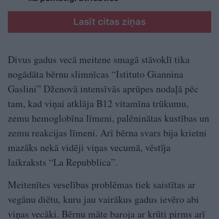
Lasīt citas ziņas
Divus gadus vecā meitene smagā stāvoklī tika
nogādāta bērnu slimnīcas “Istituto Giannina
Gaslini” Dženovā intensīvās aprūpes nodaļā pēc
tam, kad viņai atklāja B12 vitamīna trūkumu,
zemu hemoglobīna līmeni, palēninātas kustības un
zemu reakcijas līmeni. Arī bērna svars bija krietni
mazāks nekā vidēji viņas vecumā, vēstīja
laikraksts “La Repubblica”.
Meitenītes veselības problēmas tiek saistītas ar
vegānu diētu, kuru jau vairākus gadus ievēro abi
viņas vecāki. Bērnu māte baroja ar krūti pirms arī