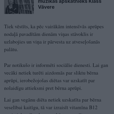
mūzikas apskatnieks Klāss
Vāvere
Tiek vēstīts, ka pēc vairākām intensīvās aprūpes
nodaļā pavadītām dienām viņas stāvoklis ir
uzlabojies un viņa ir pārvesta uz atveseļošanās
palātu.
Par notikušo ir informēti sociālie dienesti. Lai gan
vecāki netiek turēti aizdomās par sliktu bērna
aprūpi, ierobežojošas diētas var uzskatīt par
nolaidīgu attieksmi pret bērna aprūpi.
Lai gan vegānu diēta netiek uzskatīta par bērna
veselībai kaitīgu, tā var izraisīt vitamīna B12