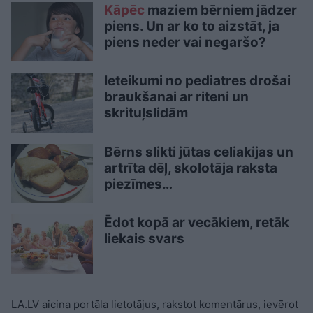
Kāpēc
maziem bērniem jādzer
piens. Un ar ko to aizstāt, ja
piens neder vai negaršo?
Ieteikumi no pediatres drošai
braukšanai ar riteni un
skrituļslidām
Bērns slikti jūtas celiakijas un
artrīta dēļ, skolotāja raksta
piezīmes…
Ēdot kopā ar vecākiem, retāk
liekais svars
LA.LV aicina portāla lietotājus, rakstot komentārus, ievērot