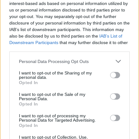
pacientiem
līdz 5 tasītēm kafijas
interest-based ads based on personal information utilized by
veselības uzlabošanas
us or personal information disclosed to third parties prior to
nolūkos
your opt-out. You may separately opt-out of the further
disclosure of your personal information by third parties on the
IAB’s list of downstream participants. This information may
also be disclosed by us to third parties on the
IAB’s List of
Downstream Participants
that may further disclose it to other
third parties.
Please note that this website/app uses one or more Google
Personal Data Processing Opt Outs
services and may gather and store information including but
not limited to your visit or usage behaviour. You may click to
I want to opt-out of the Sharing of my
personal data.
grant or deny consent to Google and its third-party tags to
Opted In
use your data for below specified purposes in below Google
consent section.
I want to opt-out of the Sale of my
Personal Data.
Opted In
Vērtīgākie
dārzeņi, augļi
un ogas, ko augustā jāēd
I want to opt-out of processing my
Personal Data for Targeted Advertising.
“tonnām”
Opted In
I want to opt-out of Collection, Use,