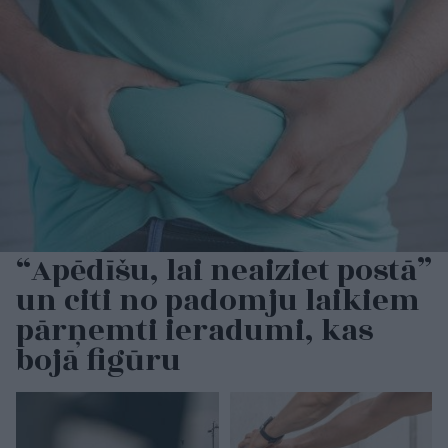
“Apēdīšu, lai neaiziet postā”
un citi no padomju laikiem
pārņemti ieradumi, kas
bojā figūru