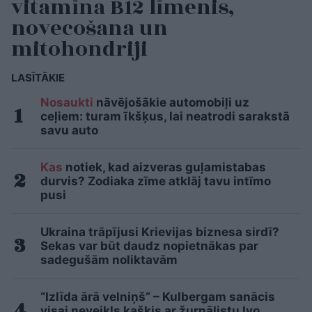
vitamīna B12 līmenis,
novecošana un
mitohondriji
LASĪTĀKIE
Nosaukti
nāvējošākie automobiļi uz
ceļiem: turam īkšķus, lai neatrodi sarakstā
savu auto
Kas
notiek, kad aizveras guļamistabas
durvis? Zodiaka zīme atklāj tavu intīmo
pusi
Ukraina trāpījusi Krievijas biznesa sirdī?
Sekas var būt daudz nopietnākas par
sadegušām noliktavām
“Izlīda ārā velniņš” – Kulbergam sanācis
visai neveikls kašķis ar žurnālistu Ivo