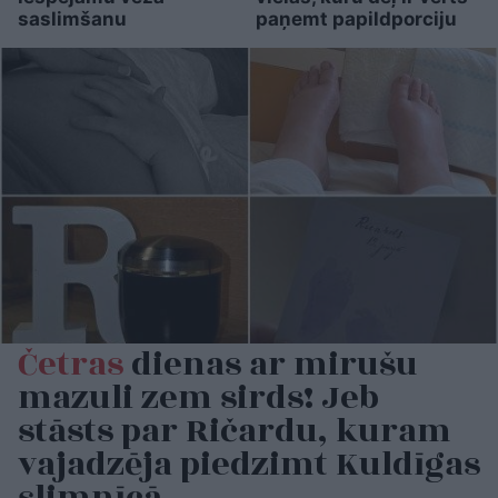
saslimšanu
paņemt papildporciju
Četras
dienas ar mirušu
mazuli zem sirds! Jeb
stāsts par Ričardu, kuram
vajadzēja piedzimt Kuldīgas