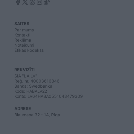
SAITES
Par mums
Kontakti
Reklāma
Noteikumi
Ētikas kodekss
REKVIZĪTI
SIA "LA.LV"
Reģ. nr. 40003616846
Banka: Swedbanka
Kods: HABALV22
Konts: LV64HABA0551043479309
ADRESE
Blaumaņa 32 - 1A, Rīga