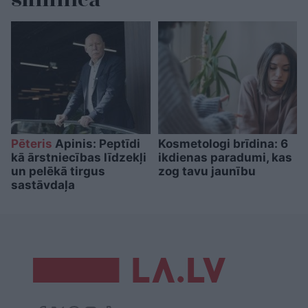
slimnīcā
Pēteris
Apinis: Peptīdi
Kosmetologi brīdina: 6
kā ārstniecības līdzekļi
ikdienas paradumi, kas
un pelēkā tirgus
zog tavu jaunību
sastāvdaļa