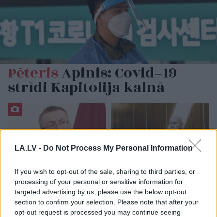
Pēteris
Apinis: Covid–19
strīdi Kapitolija kalnā
LA.LV -
Do Not Process My Personal Information
If you wish to opt-out of the sale, sharing to third parties, or
processing of your personal or sensitive information for
Rinkēvičs
pieprasa
Pēteris
Apinis:
targeted advertising by us, please use the below opt-out
steidzami rast naudu
Amerikas Sirds
section to confirm your selection. Please note that after your
vēža un diabēta
asociācija iesaka dzert
opt-out request is processed you may continue seeing