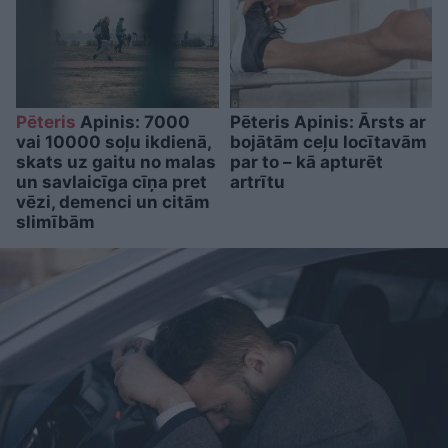
Pēteris
Apinis: 7000
Pēteris Apinis: Ārsts ar
vai 10000 soļu ikdienā,
bojātām ceļu locītavām
skats uz gaitu no malas
par to – kā apturēt
un savlaicīga cīņa pret
artrītu
vēzi, demenci un citām
slimībām