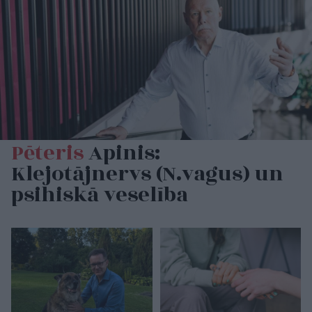
Pēteris
Apinis:
Klejotājnervs (N.vagus) un
psihiskā veselība