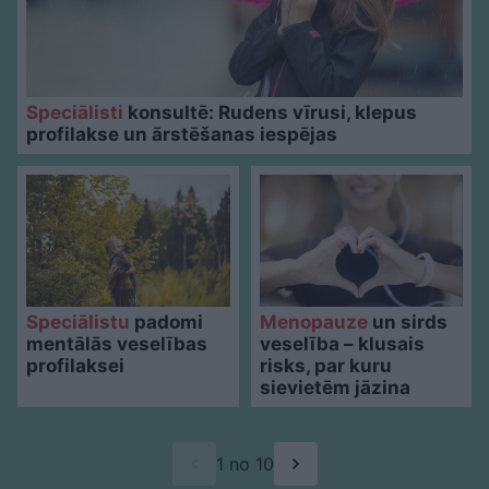
Speciālisti
konsultē: Rudens vīrusi, klepus
profilakse un ārstēšanas iespējas
Speciālistu
padomi
Menopauze
un sirds
mentālās veselības
veselība – klusais
profilaksei
risks, par kuru
sievietēm jāzina
1 no 10