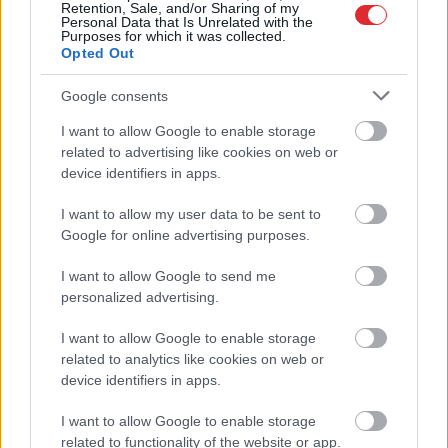
Retention, Sale, and/or Sharing of my
Personal Data that Is Unrelated with the
Purposes for which it was collected.
Opted Out
Google consents
I want to allow Google to enable storage
Atcelt
Ziņot
related to advertising like cookies on web or
Vai Putins
“Izlīda
ārā velniņš” –
device identifiers in apps.
uzdrošināsies uzbrukt
Kulbergam sanācis
NATO? Eksperts vērtē
visai neveikls kašķis ar
I want to allow my user data to be sent to
Krievijas iespējamos
žurnālistu Ivo Leitānu
Google for online advertising purposes.
scenārijus
I want to allow Google to send me
personalized advertising.
I want to allow Google to enable storage
related to analytics like cookies on web or
device identifiers in apps.
I want to allow Google to enable storage
related to functionality of the website or app.