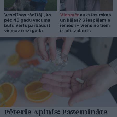
Veselības rādītāji, ko
Vienmēr
aukstas rokas
pēc 40 gadu vecuma
un kājas? 6 iespējamie
būtu vērts pārbaudīt
iemesli – viens no tiem
vismaz reizi gadā
ir ļoti izplatīts
Pēteris Apinis: Pazemināts