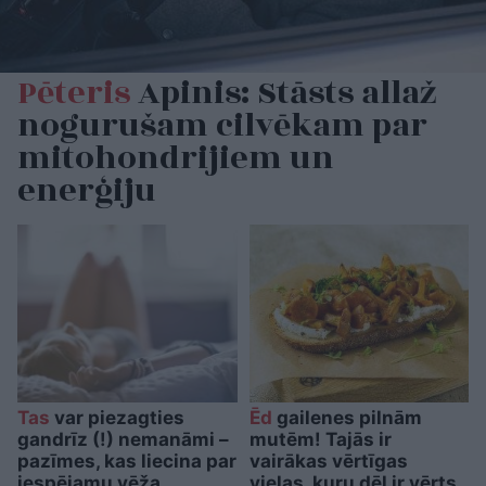
Pēteris
Apinis: Stāsts allaž
nogurušam cilvēkam par
mitohondrijiem un
enerģiju
Tas
var piezagties
Ēd
gailenes pilnām
gandrīz (!) nemanāmi –
mutēm! Tajās ir
pazīmes, kas liecina par
vairākas vērtīgas
iespējamu vēža
vielas, kuru dēļ ir vērts