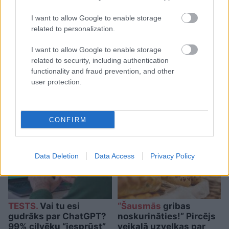
I want to allow Google to enable storage
related to personalization.
I want to allow Google to enable storage
related to security, including authentication
Kārlis Streips: “Tas būtu
functionality and fraud prevention, and other
nozīmējis, ka Tramps 2024.
user protection.
gadā kandidēt nedrīkstētu”
CONFIRM
Data Deletion
Data Access
Privacy Policy
TESTS.
Vai tu esi
“Šausmās
gribas
gudrāks par ChatGPT?
noskurināties!” Pircējs
99% cilvēku “iesprūst”
veikalā uzvelkas par