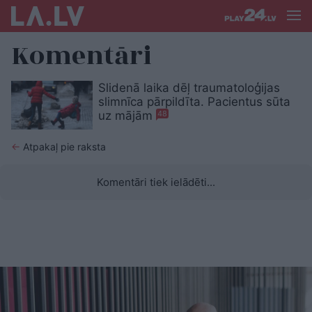
Komentāri
Slidenā laika dēļ traumatoloģijas
slimnīca pārpildīta. Pacientus sūta
uz mājām
48
←
Atpakaļ pie raksta
Komentāri tiek ielādēti...