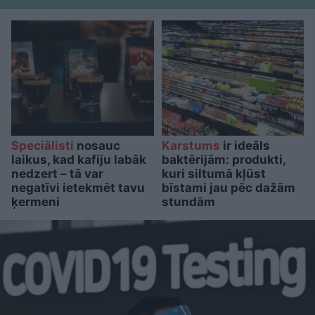
Speciālisti
nosauc
Karstums
ir ideāls
laikus, kad kafiju labāk
baktērijām: produkti,
nedzert – tā var
kuri siltumā kļūst
negatīvi ietekmēt tavu
bīstami jau pēc dažām
ķermeni
stundām