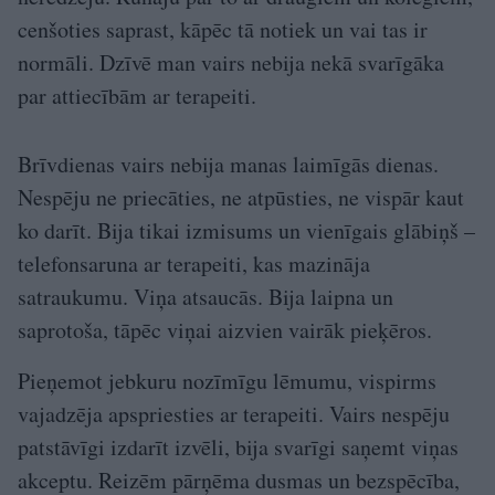
cenšoties saprast, kāpēc tā notiek un vai tas ir
normāli. Dzīvē man vairs nebija nekā svarīgāka
par attiecībām ar terapeiti.
Brīvdienas vairs nebija manas laimīgās dienas.
Nespēju ne priecāties, ne atpūsties, ne vispār kaut
ko darīt. Bija tikai izmisums un vienīgais glābiņš –
telefonsaruna ar terapeiti, kas mazināja
satraukumu. Viņa atsaucās. Bija laipna un
saprotoša, tāpēc viņai aizvien vairāk pieķēros.
Pieņemot jebkuru nozīmīgu lēmumu, vispirms
vajadzēja apspriesties ar terapeiti. Vairs nespēju
patstāvīgi izdarīt izvēli, bija svarīgi saņemt viņas
akceptu. Reizēm pārņēma dusmas un bezspēcība,