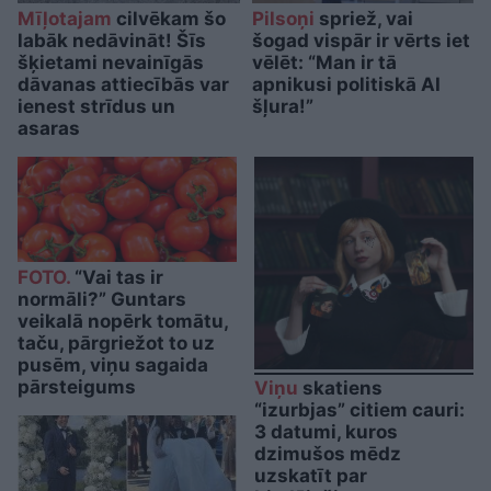
Mīļotajam
cilvēkam šo
Pilsoņi
spriež, vai
labāk nedāvināt! Šīs
šogad vispār ir vērts iet
šķietami nevainīgās
vēlēt: “Man ir tā
dāvanas attiecībās var
apnikusi politiskā AI
ienest strīdus un
šļura!”
asaras
FOTO.
“Vai tas ir
normāli?” Guntars
veikalā nopērk tomātu,
taču, pārgriežot to uz
pusēm, viņu sagaida
pārsteigums
Viņu
skatiens
“izurbjas” citiem cauri:
3 datumi, kuros
dzimušos mēdz
uzskatīt par