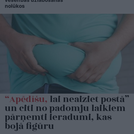
veselības uzlabošanas
nolūkos
“Apēdīšu,
lai neaiziet postā”
un citi no padomju laikiem
pārņemti ieradumi, kas
bojā figūru