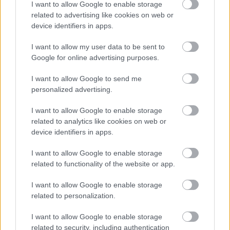
I want to allow Google to enable storage
Atcelt
Ziņot
related to advertising like cookies on web or
Speciālisti
konsultē: Rudens vīrusi, klepus
device identifiers in apps.
profilakse un ārstēšanas iespējas
I want to allow my user data to be sent to
Google for online advertising purposes.
I want to allow Google to send me
personalized advertising.
I want to allow Google to enable storage
related to analytics like cookies on web or
Speciālistu padomi
Menopauze un sirds
device identifiers in apps.
mentālās veselības
veselība – klusais
profilaksei
risks, par kuru
I want to allow Google to enable storage
sievietēm jāzina
related to functionality of the website or app.
I want to allow Google to enable storage
1 no 10
related to personalization.
I want to allow Google to enable storage
related to security, including authentication