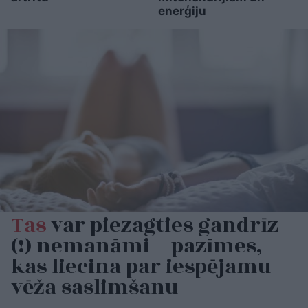
enerģiju
Tas
var piezagties gandrīz
(!) nemanāmi – pazīmes,
kas liecina par iespējamu
vēža saslimšanu