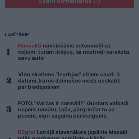
Skatīt komentārus (1)
LASĪTĀKIE
Nosaukti
nāvējošākie automobiļi uz
ceļiem: turam īkšķus, lai neatrodi sarakstā
savu auto
Viņu skatiens “izurbjas” citiem cauri: 3
datumi, kuros dzimušos mēdz uzskatīt
par biedējošiem
FOTO. “Vai tas ir normāli?” Guntars veikalā
nopērk tomātu, taču, pārgriežot to uz
pusēm, viņu sagaida pārsteigums
Rūgts!
Latvijā slavenākais japānis Masaki
mijis gredzenus ar mīļoto – kāzās