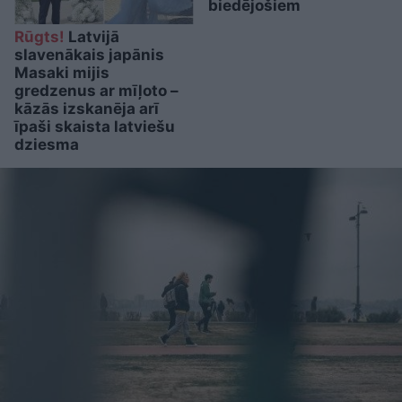
biedējošiem
Rūgts!
Latvijā
slavenākais japānis
Masaki mijis
gredzenus ar mīļoto –
kāzās izskanēja arī
īpaši skaista latviešu
dziesma