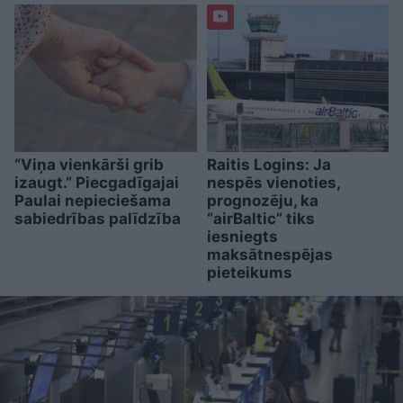
“Viņa vienkārši grib
Raitis Logins: Ja
izaugt.” Piecgadīgajai
nespēs vienoties,
Paulai nepieciešama
prognozēju, ka
sabiedrības palīdzība
“airBaltic” tiks
iesniegts
maksātnespējas
pieteikums