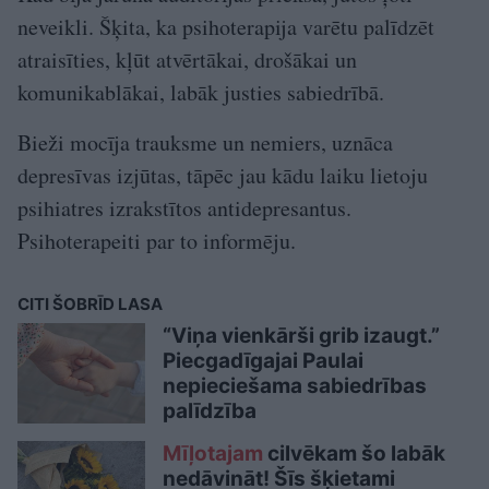
neveikli. Šķita, ka psihoterapija varētu palīdzēt
atraisīties, kļūt atvērtākai, drošākai un
komunikablākai, labāk justies sabiedrībā.
Bieži mocīja trauksme un nemiers, uznāca
depresīvas izjūtas, tāpēc jau kādu laiku lietoju
psihiatres izrakstītos antidepresantus.
Psihoterapeiti par to informēju.
CITI ŠOBRĪD LASA
“Viņa vienkārši grib izaugt.”
Piecgadīgajai Paulai
nepieciešama sabiedrības
palīdzība
Mīļotajam
cilvēkam šo labāk
nedāvināt! Šīs šķietami