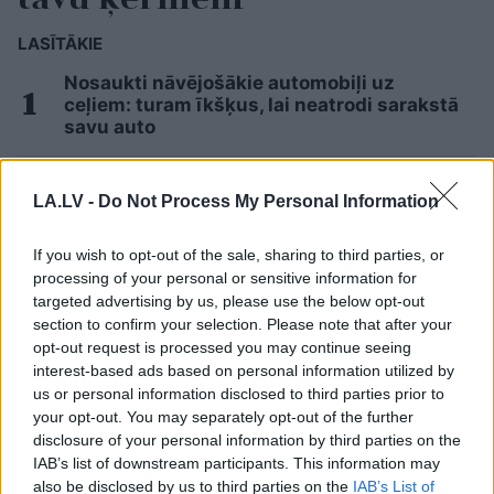
LASĪTĀKIE
Nosaukti nāvējošākie automobiļi uz
ceļiem: turam īkšķus, lai neatrodi sarakstā
savu auto
Viņu skatiens “izurbjas” citiem cauri: 3
LA.LV -
Do Not Process My Personal Information
datumi, kuros dzimušos mēdz uzskatīt
par biedējošiem
If you wish to opt-out of the sale, sharing to third parties, or
processing of your personal or sensitive information for
FOTO. “Vai tas ir normāli?” Guntars veikalā
targeted advertising by us, please use the below opt-out
nopērk tomātu, taču, pārgriežot to uz
section to confirm your selection. Please note that after your
pusēm, viņu sagaida pārsteigums
opt-out request is processed you may continue seeing
interest-based ads based on personal information utilized by
Rūgts! Latvijā slavenākais japānis Masaki
us or personal information disclosed to third parties prior to
mijis gredzenus ar mīļoto – kāzās
your opt-out. You may separately opt-out of the further
izskanēja arī īpaši skaista latviešu
disclosure of your personal information by third parties on the
dziesma
IAB’s list of downstream participants. This information may
also be disclosed by us to third parties on the
IAB’s List of