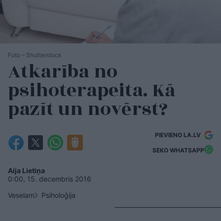
Foto – Shutterstock
Atkarība no
psihoterapeita. Kā
pazīt un novērst?
PIEVIENO LA.LV
SEKO WHATSAPP
Aija Lietiņa
0:00, 15. decembris 2016
Veselam
Psiholoģija