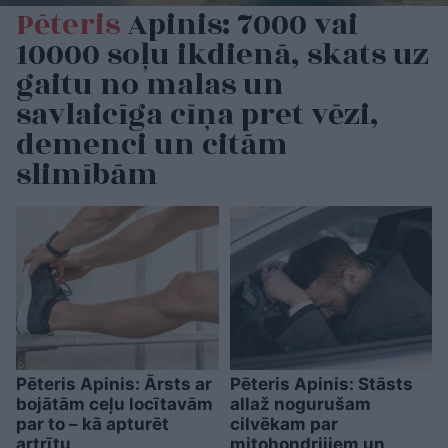
Pēteris
Apinis: 7000 vai
10000 soļu ikdienā, skats uz
gaitu no malas un
savlaicīga cīņa pret vēzi,
demenci un citām
slimībām
Pēteris Apinis: Ārsts ar
Pēteris Apinis: Stāsts
bojātām ceļu locītavām
allaž nogurušam
par to – kā apturēt
cilvēkam par
artrītu
mitohondrijiem un