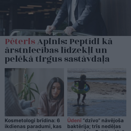
Pēteris
Apinis: Peptīdi kā
ārstniecības līdzekļi un
pelēkā tirgus sastāvdaļa
Kosmetologi brīdina: 6
Ūdenī
“dzīvo” nāvējoša
ikdienas paradumi, kas
baktērija; trīs nedēļas