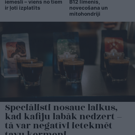
iemesli – viens no tiem
B12 līmenis,
ir ļoti izplatīts
novecošana un
mitohondriji
Speciālisti nosauc laikus,
kad kafiju labāk nedzert –
tā var negatīvi ietekmēt
tavu ķermeni