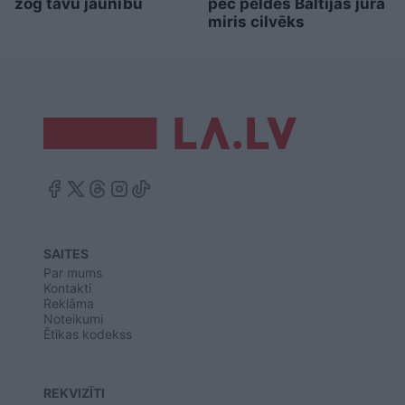
zog tavu jaunību
pēc peldes Baltijas jūrā
miris cilvēks
SAITES
Par mums
Kontakti
Reklāma
Noteikumi
Ētikas kodekss
REKVIZĪTI