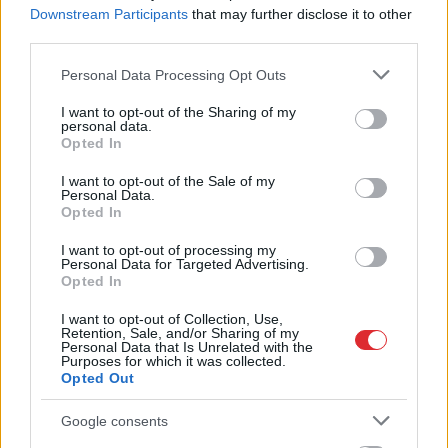
Downstream Participants
that may further disclose it to other
Bez diploma, darba un izbijis slepkava!?
third parties.
Vai tiešām jebkurš var kandidēt Saeimas
vēlēšanās, skaidro advokāts
Please note that this website/app uses one or more Google
Personal Data Processing Opt Outs
services and may gather and store information including but
Lasīt citas ziņas
not limited to your visit or usage behaviour. You may click to
I want to opt-out of the Sharing of my
personal data.
grant or deny consent to Google and its third-party tags to
Opted In
use your data for below specified purposes in below Google
consent section.
I want to opt-out of the Sale of my
Personal Data.
Opted In
I want to opt-out of processing my
Sadarbības projekts
Personal Data for Targeted Advertising.
Opted In
I want to opt-out of Collection, Use,
Retention, Sale, and/or Sharing of my
Personal Data that Is Unrelated with the
Purposes for which it was collected.
Opted Out
Google consents