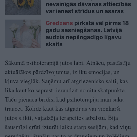
nevainīgās dāvanas attiecībās
var ienest strīdus un asaras
Gredzens
pirkstā vēl pirms 18
gadu sasniegšanas. Latvijā
audzis nepilngadīgo līgavu
skaits
Sākumā psihoterapijā jutos labi. Atnācu, pastāstīju
aktuālākos pārdzīvojumus, izliku emocijas, un
kļuva vieglāk. Saņēmu arī atgriezenisko saiti, kas
lika kaut ko saprast, ieraudzīt no cita skatpunkta.
Taču pienāca brīdis, kad psihoterapija man sāka
traucēt. Kolīdz kaut kas atgadījās vai vienkārši
jutos slikti, vajadzēja terapeites atbalstu. Bija
šausmīgi grūti izturēt laiku starp sesijām, kad viņu
neredzēju. Runāju par to ar draugiem un kolēģiem,