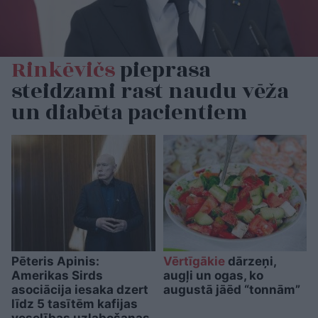
Rinkēvičs
pieprasa
steidzami rast naudu vēža
un diabēta pacientiem
Pēteris Apinis:
Vērtīgākie
dārzeņi,
Amerikas Sirds
augļi un ogas, ko
asociācija iesaka dzert
augustā jāēd “tonnām”
līdz 5 tasītēm kafijas