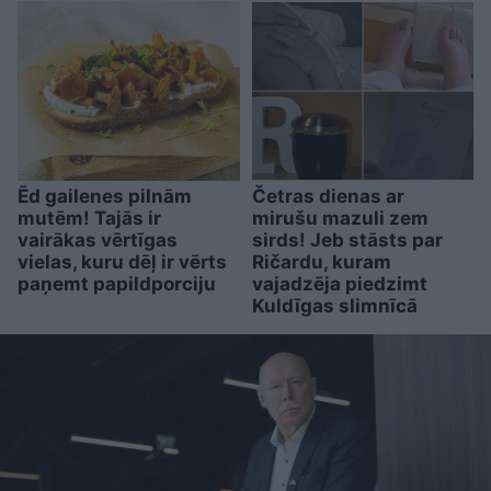
Ēd gailenes pilnām
Četras dienas ar
mutēm! Tajās ir
mirušu mazuli zem
vairākas vērtīgas
sirds! Jeb stāsts par
vielas, kuru dēļ ir vērts
Ričardu, kuram
paņemt papildporciju
vajadzēja piedzimt
Kuldīgas slimnīcā