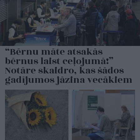
“Bērnu māte atsakās
bērnus laist ceļojumā!”
Notāre skaidro, kas šādos
gadījumos jāzina vecākiem