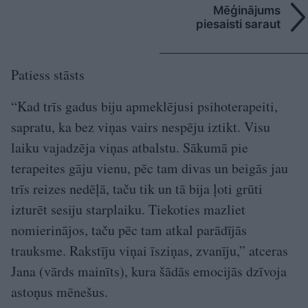
Mēģinājums
piesaisti saraut
Patiess stāsts
“Kad trīs gadus biju apmeklējusi psihoterapeiti,
sapratu, ka bez viņas vairs nespēju iztikt. Visu
laiku vajadzēja viņas atbalstu. Sākumā pie
terapeites gāju vienu, pēc tam divas un beigās jau
trīs reizes nedēļā, taču tik un tā bija ļoti grūti
izturēt sesiju starplaiku. Tiekoties mazliet
nomierinājos, taču pēc tam atkal parādījās
trauksme. Rakstīju viņai īsziņas, zvanīju,” atceras
Jana (vārds mainīts), kura šādās emocijās dzīvoja
astoņus mēnešus.