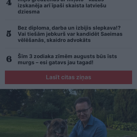
izskanēja arī īpaši skaista latviešu
dziesma
Bez diploma, darba un izbijis slepkava!?
Vai tiešām jebkurš var kandidēt Saeimas
vēlēšanās, skaidro advokāts
Šīm 3 zodiaka zīmēm augusts būs īsts
murgs – esi gatavs jau tagad!
Lasīt citas ziņas