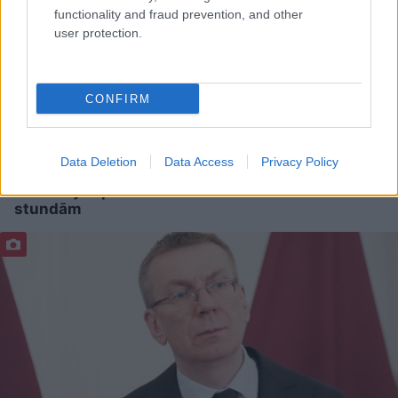
functionality and fraud prevention, and other
user protection.
CONFIRM
Karstums ir ideāls
Pēteris Apinis: Covid–
baktērijām: produkti,
19 strīdi Kapitolija kalnā
Data Deletion
Data Access
Privacy Policy
kuri siltumā kļūst
bīstami jau pēc dažām
stundām