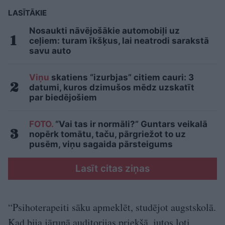
LASĪTĀKIE
Nosaukti nāvējošākie automobiļi uz
ceļiem: turam īkšķus, lai neatrodi sarakstā
savu auto
Viņu
skatiens “izurbjas” citiem cauri: 3
datumi, kuros dzimušos mēdz uzskatīt
par biedējošiem
FOTO.
“Vai tas ir normāli?” Guntars veikalā
nopērk tomātu, taču, pārgriežot to uz
pusēm, viņu sagaida pārsteigums
Lasīt citas ziņas
“Psihoterapeiti sāku apmeklēt, studējot augstskolā.
Kad bija jārunā auditorijas priekšā, jutos ļoti