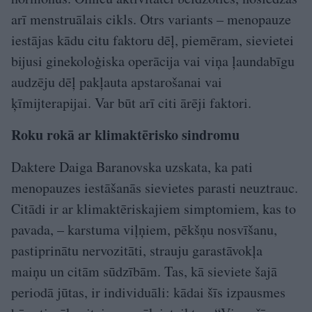
arī menstruālais cikls. Otrs variants – menopauze
iestājas kādu citu faktoru dēļ, piemēram, sievietei
bijusi ginekoloģiska operācija vai viņa ļaundabīgu
audzēju dēļ pakļauta apstarošanai vai
ķīmijterapijai. Var būt arī citi ārēji faktori.
Roku rokā ar klimaktērisko sindromu
Daktere Daiga Baranovska uzskata, ka pati
menopauzes iestāšanās sievietes parasti neuztrauc.
Citādi ir ar klimaktēriskajiem simptomiem, kas to
pavada, – karstuma viļņiem, pēkšņu nosvīšanu,
pastiprinātu nervozitāti, strauju garastāvokļa
maiņu un citām sūdzībām. Tas, kā sieviete šajā
periodā jūtas, ir individuāli: kādai šīs izpausmes