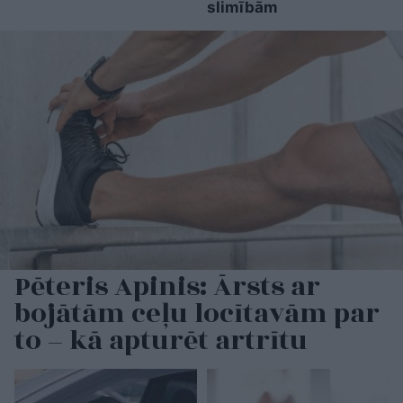
slimībām
Pēteris Apinis: Ārsts ar
bojātām ceļu locītavām par
to – kā apturēt artrītu