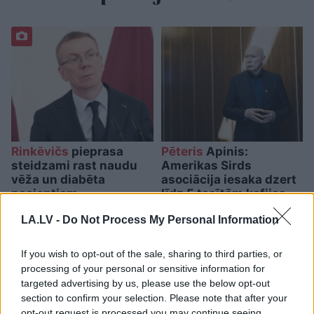
Rinkēvičs
pieprasa
Pēteris
Apinis:
steidzami rast naudu
Amerikas Sirds
vēža un diabēta
asociācija iesaka dzert
pacientiem
līdz 5 tasītēm kafijas
veselības uzlabošanas
LA.LV -
Do Not Process My Personal Information
nolūkos
If you wish to opt-out of the sale, sharing to third parties, or
processing of your personal or sensitive information for
targeted advertising by us, please use the below opt-out
section to confirm your selection. Please note that after your
opt-out request is processed you may continue seeing