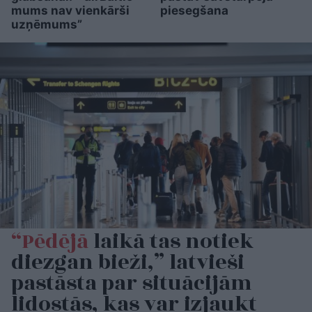
mums nav vienkārši
piesegšana
uzņēmums”
“Pēdējā
laikā tas notiek
diezgan bieži,” latvieši
pastāsta par situācijām
lidostās, kas var izjaukt