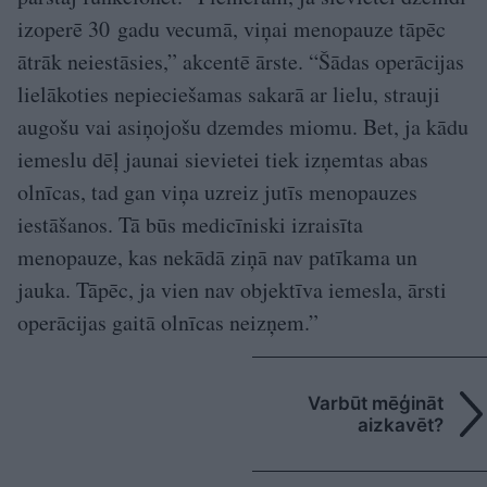
izoperē 30 gadu vecumā, viņai menopauze tāpēc
ātrāk neiestāsies,” akcentē ārste. “Šādas operācijas
lielākoties nepieciešamas sakarā ar lielu, strauji
augošu vai asiņojošu dzemdes miomu. Bet, ja kādu
iemeslu dēļ jaunai sievietei tiek izņemtas abas
olnīcas, tad gan viņa uzreiz jutīs menopauzes
iestāšanos. Tā būs medicīniski izraisīta
menopauze, kas nekādā ziņā nav patīkama un
jauka. Tāpēc, ja vien nav objektīva iemesla, ārsti
operācijas gaitā olnīcas neizņem.”
Varbūt mēģināt
aizkavēt?