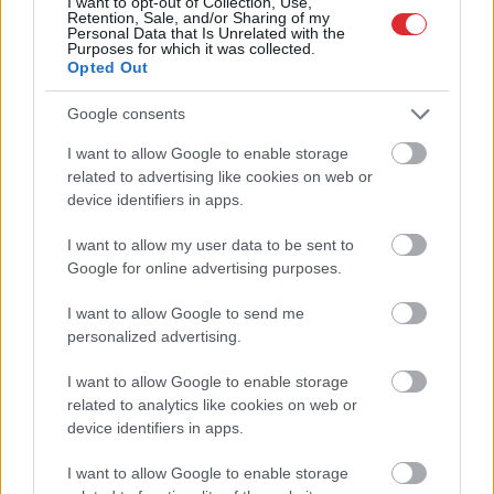
dzimušās sievietes
I want to opt-out of Collection, Use,
Retention, Sale, and/or Sharing of my
Personal Data that Is Unrelated with the
Purposes for which it was collected.
VIDEO. Spānijas lidostā pēkšņi atskan
Opted Out
Raimonda Paula mūzika! Pie klavierēm –
Māris Grigalis
Google consents
I want to allow Google to enable storage
Atcelt
Ziņot
Dzer
un tievē? Nosauktas 9 tējas, kas
related to advertising like cookies on web or
palīdzēs atbrīvoties no liekā svara
device identifiers in apps.
Neriskējiet
ar savu veselību! Šos pārtikas
I want to allow my user data to be sent to
produktus pēc derīguma termiņa beigām
Google for online advertising purposes.
nekādā gadījumā nedrīkst lietot uzturā
I want to allow Google to send me
personalized advertising.
Lasīt citas ziņas
I want to allow Google to enable storage
related to analytics like cookies on web or
device identifiers in apps.
I want to allow Google to enable storage