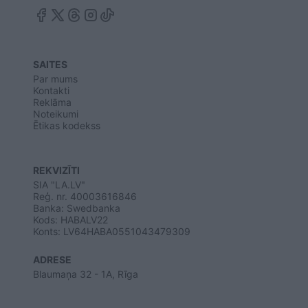
SAITES
Par mums
Kontakti
Reklāma
Noteikumi
Ētikas kodekss
REKVIZĪTI
SIA "LA.LV"
Reģ. nr. 40003616846
Banka: Swedbanka
Kods: HABALV22
Konts: LV64HABA0551043479309
ADRESE
Blaumaņa 32 - 1A, Rīga