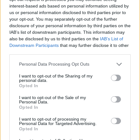
interest-based ads based on personal information utilized by
us or personal information disclosed to third parties prior to
your opt-out. You may separately opt-out of the further
disclosure of your personal information by third parties on the
IAB’s list of downstream participants. This information may
also be disclosed by us to third parties on the
IAB’s List of
Downstream Participants
that may further disclose it to other
Vērtīgākie
dārzeņi, augļi
third parties.
un ogas, ko augustā jāēd
Please note that this website/app uses one or more Google
Personal Data Processing Opt Outs
services and may gather and store information including but
“tonnām”
not limited to your visit or usage behaviour. You may click to
I want to opt-out of the Sharing of my
personal data.
grant or deny consent to Google and its third-party tags to
Opted In
LASĪTĀKIE
use your data for below specified purposes in below Google
consent section.
I want to opt-out of the Sale of my
Cilvēkus aizrāvis ātrs IQ tests: tas liks
Personal Data.
izkustināt smadzenes, lai pārbaudītu tavu
Opted In
erudīciju
I want to opt-out of processing my
Personal Data for Targeted Advertising.
Vai
esi izvilcis laimīgo lozi? Lūk, par
Opted In
kādām sievām kļūst katrā mēnesī