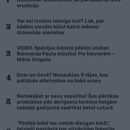
erudīciju
Vai esi izvilcis laimīgo lozi? Lūk, par
kādām sievām kļūst katrā mēnesī
dzimušās sievietes
VIDEO. Spānijas lidostā pēkšņi atskan
Raimonda Paula mūzika! Pie klavierēm –
Māris Grigalis
Dzer un tievē? Nosauktas 9 tējas, kas
palīdzēs atbrīvoties no liekā svara
Neriskējiet ar savu veselību! Šos pārtikas
produktus pēc derīguma termiņa beigām
nekādā gadījumā nedrīkst lietot uzturā
“Pēdējā laikā tas notiek diezgan bieži,”
latvieši pastāsta par situācijām lidostās,