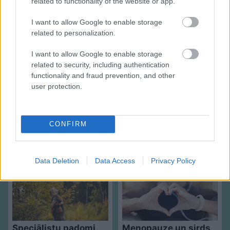
related to functionality of the website or app.
Sadarbības projekts
I want to allow Google to enable storage
related to personalization.
I want to allow Google to enable storage
related to security, including authentication
functionality and fraud prevention, and other
user protection.
CONFIRM
Speciālisti
konsultē: Rudens vīrusi, klepus
profilakse un ārstēšanas iespējas
Data Deletion
Data Access
Privacy Policy
Speciālistu padomi
Menopauze un sirds