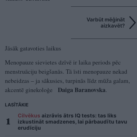
Varbūt mēģināt
aizkavēt?
Jāsāk gatavoties laikus
Menopauze sievietes dzīvē ir laika periods pēc
menstruāciju beigšanās. Tā īsti menopauze nekad
nebeidzas – ja sākusies, turpinās līdz mūža galam,
Daiga Baranovska
akcentē ginekoloģe
.
LASĪTĀKIE
Cilvēkus
aizrāvis ātrs IQ tests: tas liks
izkustināt smadzenes, lai pārbaudītu tavu
erudīciju