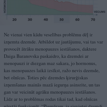
Ne vienai vien kādu veselības problēmu dēļ ir
izņemta dzemde. Atbildot uz jautājumu, vai tas var
provocēt ātrāku menopauzes iestāšanos, daktere
Daiga Baranovska paskaidro, ka dzemdei ar
menopauzi ir diezgan maz sakara, jo hormonus,
kas menopauzes laikā izsīkst, ražo nevis dzemde,
bet olnīcas. Toties pēc dzemdes ķirurģiskas
izņemšanas mainās mazā iegurņa asinsrite, un tas
gan var veicināt agrāku menopauzes iestāšanos.
Līdz ar to problēmas rodas tikai tad, kad olnīcas
pārstāj funkcionēt. “Piemēram, ja sievietei dzemdi