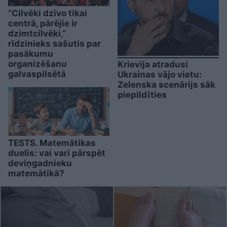
“Cilvēki dzīvo tikai
centrā, pārējie ir
dzimtcilvēki,”
rīdzinieks sašutis par
pasākumu
organizēšanu
Krievija atradusi
galvaspilsētā
Ukrainas vājo vietu:
Zelenska scenārijs sāk
piepildīties
TESTS. Matemātikas
duelis: vai vari pārspēt
deviņgadnieku
matemātikā?