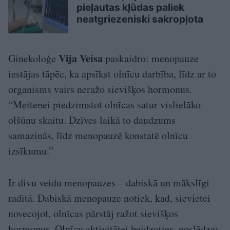
pieļautas kļūdas paliek
neatgriezeniski sakropļota
Vija Veisa
Ginekoloģe
paskaidro: menopauze
iestājas tāpēc, ka apsīkst olnīcu darbība, līdz ar to
organisms vairs neražo sievišķos hormonus.
“Meitenei piedzimstot olnīcas satur vislielāko
olšūnu skaitu. Dzīves laikā to daudzums
samazinās, līdz menopauzē konstatē olnīcu
izsīkumu.”
Ir divu veidu menopauzes – dabiskā un mākslīgi
radītā. Dabiskā menopauze notiek, kad, sievietei
novecojot, olnīcas pārstāj ražot sievišķos
hormonus. Olnīcu aktivitātei beidzoties, noslēdzas