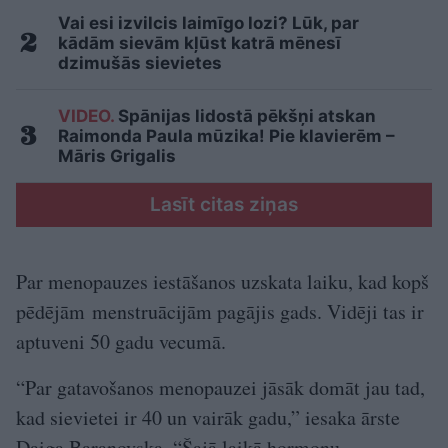
Vai esi izvilcis laimīgo lozi? Lūk, par
kādām sievām kļūst katrā mēnesī
dzimušās sievietes
VIDEO.
Spānijas lidostā pēkšņi atskan
Raimonda Paula mūzika! Pie klavierēm –
Māris Grigalis
Lasīt citas ziņas
Par menopauzes iestāšanos uzskata laiku, kad kopš
pēdējām menstruācijām pagājis gads. Vidēji tas ir
aptuveni 50 gadu vecumā.
“Par gatavošanos menopauzei jāsāk domāt jau tad,
kad sievietei ir 40 un vairāk gadu,” iesaka ārste
Daiga Baranovska. “Šajā laikā hormonu