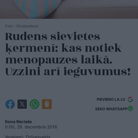
Foto – Shutterstock
Rudens sievietes
ķermenī: kas notiek
menopauzes laikā.
Uzzini arī ieguvumus!
PIEVIENO LA.LV
SEKO WHATSAPP
Ilona Noriete
0:00, 29. decembris 2016
Veselam
Dzīvesveids