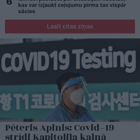
kas var izjaukt ceļojumu pirms tas vispār
sācies
Lasīt citas ziņas
Pēteris Apinis: Covid–19
strīdi Kapitolija kalnā