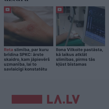
Reta
slimība, par kuru
Ilona Vilkoite pastāsta,
brīdina SPKC: ārste
kā laikus atklāt
skaidro, kam jāpievērš
slimības, pirms tās
uzmanība, lai to
kļūst bīstamas
savlaicīgi konstatētu