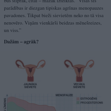
būs stiprāk, citai – mazāk izteiktas. “Visas šīs
parādības ir diezgan tipiskas agrīnas menopauzes
pavadones. Tikpat bieži sievietēm neko no tā visa
nenovēro. Viņām vienkārši beidzas mēnešreizes,
un viss.”
Dažām – agrāk?