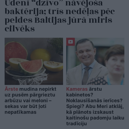
Ūdenī “dzīvo” nāvējoša
baktērija; trīs nedēļas pēc
peldes Baltijas jūrā miris
cilvēks
Ārste
mudina nepirkt
Kameras
ārstu
uz pusēm pārgrieztu
kabinetos?
arbūzu vai meloni –
Noklausīšanās ierīces?
sekas var būt ļoti
Spiegi? Abu Meri atklāj,
nepatīkamas
kā plānots izskaust
kaitinošu padomju laiku
tradīciju