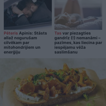
Pēteris
Apinis: Stāsts
Tas
var piezagties
allaž nogurušam
gandrīz (!) nemanāmi –
cilvēkam par
pazīmes, kas liecina par
mitohondrijiem un
iespējamu vēža
enerģiju
saslimšanu