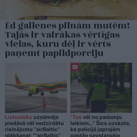
Ēd gailenes pilnām mutēm!
Tajās ir vairākas vērtīgas
vielas, kuru dēļ ir vērts
paņemt papildporciju
Lietuviešu
uzņēmējs
“Tas
vēl no padomju
piedāvā vēl nedzirdētu
laikiem…” Šics uzskata,
risinājumu “airBaltic”
ka policijā joprojām
glābšanai: “”airBaltic”
pastāv savstarpēja