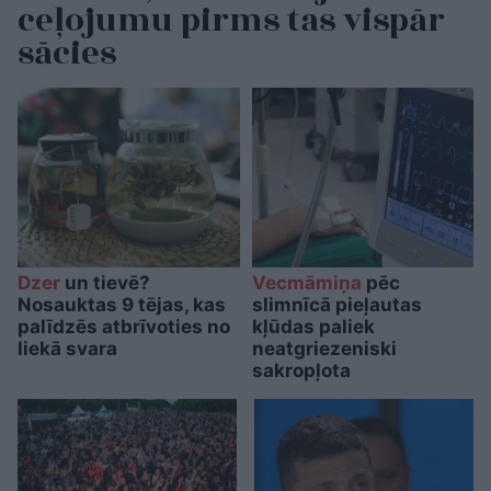
ceļojumu pirms tas vispār
sācies
Dzer
un tievē?
Vecmāmiņa
pēc
Nosauktas 9 tējas, kas
slimnīcā pieļautas
palīdzēs atbrīvoties no
kļūdas paliek
liekā svara
neatgriezeniski
sakropļota