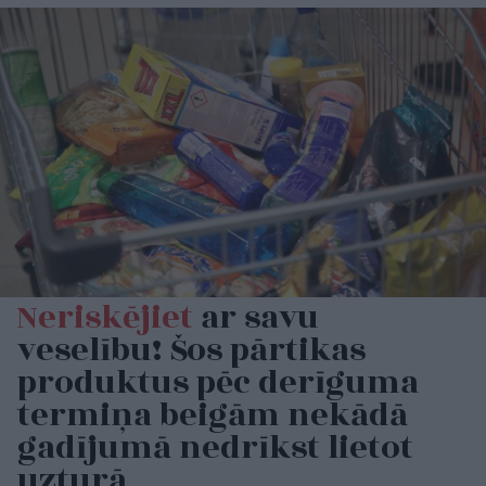
Neriskējiet
ar savu
veselību! Šos pārtikas
produktus pēc derīguma
termiņa beigām nekādā
gadījumā nedrīkst lietot
uzturā