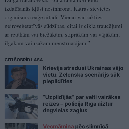
izdalīšanās kļūst nesinhrona. Katras sievietes
organisms reaģē citādi. Vienai var sākties
neiroveģetatīvās sūdzības, citai ir cikla traucējumi
ar retākām vai biežākām, stiprākām vai vājākām,
ilgākām vai īsākām menstruācijām.”
CITI ŠOBRĪD LASA
Krievija atradusi Ukrainas vājo
vietu: Zelenska scenārijs sāk
piepildīties
“Uzpildījās” par velti vairākas
reizes – policija Rīgā aiztur
degvielas zagļus
Vecmāmiņa
pēc slimnīcā