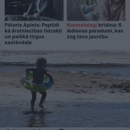
Pēteris Apinis: Peptīdi
Kosmetologi
brīdina: 6
kā ārstniecības līdzekļi
ikdienas paradumi, kas
un pelēkā tirgus
zog tavu jaunību
sastāvdaļa