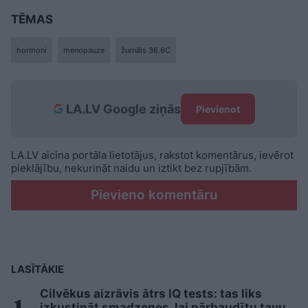
TĒMAS
hormoni
menopauze
žurnāls 36.6C
LA.LV Google ziņās
Pievienot
LA.LV aicina portāla lietotājus, rakstot komentārus, ievērot
pieklājību, nekurināt naidu un iztikt bez rupjībām.
Pievieno komentāru
LASĪTĀKIE
Cilvēkus aizrāvis ātrs IQ tests: tas liks
izkustināt smadzenes, lai pārbaudītu tavu