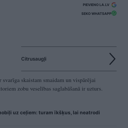
PIEVIENO LA.LV
SEKO WHATSAPP
Citrusaugļi
ir svarīga skaistam smaidam un vispārējai
ktoriem zobu veselības saglabāšanā ir uzturs.
biļi uz ceļiem: turam īkšķus, lai neatrodi