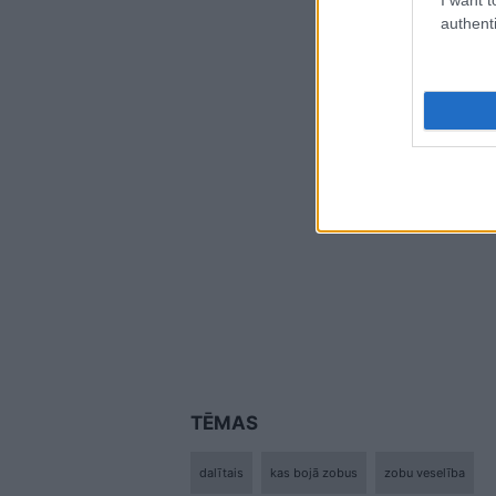
authenti
TĒMAS
dalītais
kas bojā zobus
zobu veselība