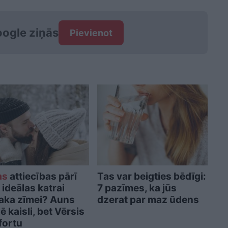
ogle ziņās
Pievienot
as
attiecības pārī
Tas var beigties bēdīgi:
 ideālas katrai
7 pazīmes, ka jūs
aka zīmei? Auns
dzerat par maz ūdens
ē kaisli, bet Vērsis
fortu