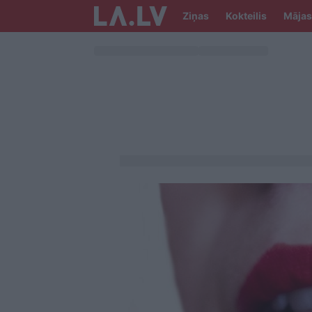
Ziņas
Kokteilis
Mājas