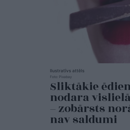
Ilustratīvs attēls
Foto: Pixabay
Sliktākie ēdien
nodara vislie
– zobārsts nor
nav saldumi