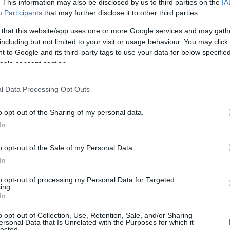
. This information may also be disclosed by us to third parties on the
IA
Participants
that may further disclose it to other third parties.
 that this website/app uses one or more Google services and may gath
including but not limited to your visit or usage behaviour. You may click 
kuri var izraisīt zobu lūzumus, bojāt emalju utt.
 to Google and its third-party tags to use your data for below specifi
i, pēc to lietošanas jāparūpējas pa zobiem. Bet
ogle consent section.
šanas izvairīties, lai novērstu iespējamās zobu
l Data Processing Opt Outs
o opt-out of the Sharing of my personal data.
m draudzīgiem ēdieniem un dzērieniem. Tādi ir
In
veicina siekalu veidošanos un tādējādi palīdz
e ir arī siers, jo tas satur kalciju, kas stiprina
o opt-out of the Sale of my Personal Data.
ēriens ir ūdens, tas palīdz arī no mutes izskalot
In
 mutes dobuma higiēnu.
to opt-out of processing my Personal Data for Targeted
ing.
In
o opt-out of Collection, Use, Retention, Sale, and/or Sharing
ersonal Data that Is Unrelated with the Purposes for which it
lected.