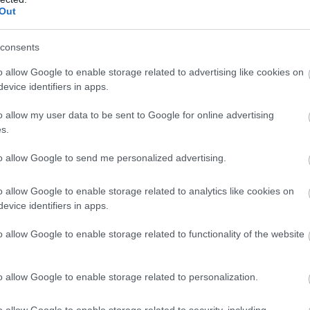
Out
Atcelt
Ziņot
consents
o allow Google to enable storage related to advertising like cookies on
evice identifiers in apps.
3 zodiaka zīmēm
Miris
rokmūzikas
o allow my user data to be sent to Google for online advertising
sts būs īsts murgs
pētnieks un mūzikas
s.
i gatavs jau tagad!
apskatnieks Klāss
Vāvere
to allow Google to send me personalized advertising.
o allow Google to enable storage related to analytics like cookies on
evice identifiers in apps.
o arī tas ir mutes dobumam draudzīgs, satur
auliem.
o allow Google to enable storage related to functionality of the website
o allow Google to enable storage related to personalization.
o allow Google to enable storage related to security, including