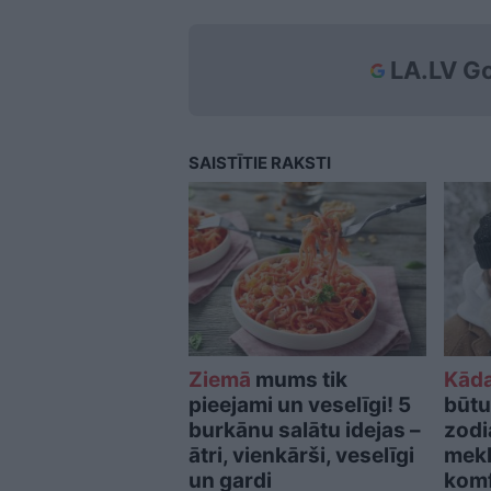
LA.LV Go
SAISTĪTIE RAKSTI
Ziemā
mums tik
Kād
pieejami un veselīgi! 5
būtu
burkānu salātu idejas –
zodi
ātri, vienkārši, veselīgi
mekl
un gardi
kom