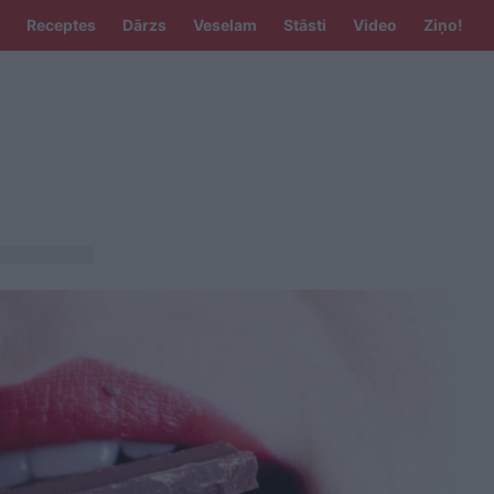
Receptes
Dārzs
Veselam
Stāsti
Video
Ziņo!