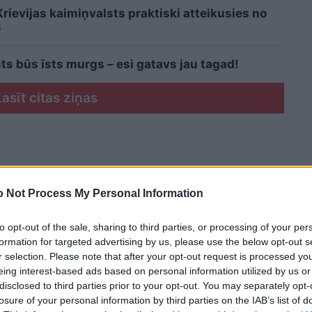
ievijas kaimiņvalsts praktiski atteikusies no
s
s būs īsts murgs – esi gatavs jau tagad!
Lasīt citas ziņas
 Not Process My Personal Information
to opt-out of the sale, sharing to third parties, or processing of your per
formation for targeted advertising by us, please use the below opt-out s
r selection. Please note that after your opt-out request is processed y
eing interest-based ads based on personal information utilized by us or
disclosed to third parties prior to your opt-out. You may separately opt-
losure of your personal information by third parties on the IAB’s list of