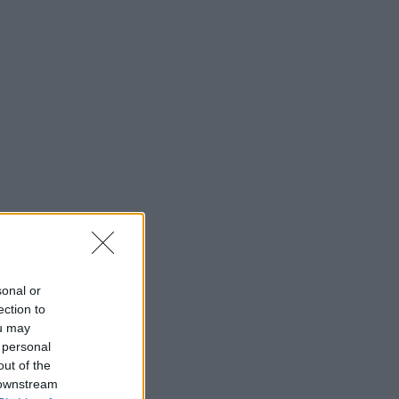
sonal or
ection to
ou may
 personal
out of the
 downstream