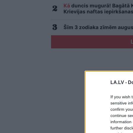
Kā
duncis mugurā! Bagātā Kr
Krievijas naftas iepirkšana
Šīm 3 zodiaka zīmēm august
LA.LV -
Do
If you wish 
sensitive in
confirm you
continue se
information 
further disc