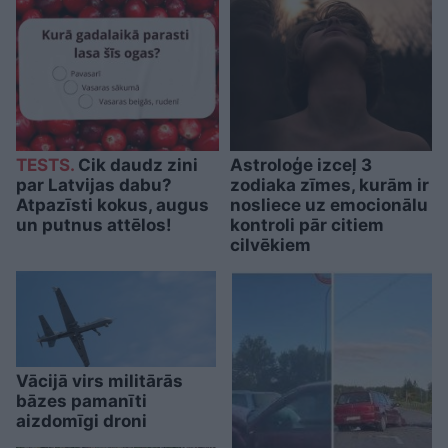
TESTS.
Cik daudz zini
Astroloģe izceļ 3
par Latvijas dabu?
zodiaka zīmes, kurām ir
Atpazīsti kokus, augus
nosliece uz emocionālu
un putnus attēlos!
kontroli pār citiem
cilvēkiem
Vācijā virs militārās
bāzes pamanīti
aizdomīgi droni