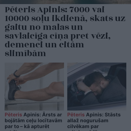
Pēteris Apinis: 7000 vai
10000 soļu ikdienā, skats uz
gaitu no malas un
savlaicīga cīņa pret vēzi,
demenci un citām
slimībām
Pēteris
Apinis: Ārsts ar
Pēteris
Apinis: Stāsts
bojātām ceļu locītavām
allaž nogurušam
par to – kā apturēt
cilvēkam par