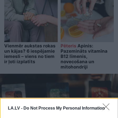
Vienmēr aukstas rokas
Pēteris
Apinis:
un kājas? 6 iespējamie
Pazemināts vitamīna
iemesli – viens no tiem
B12 līmenis,
ir ļoti izplatīts
novecošana un
mitohondriji
LA.LV -
Do Not Process My Personal Information