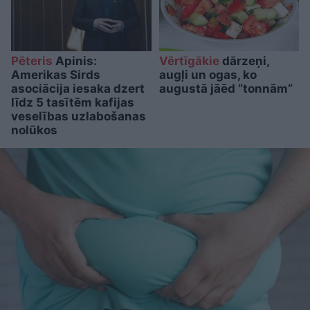
Pēteris
Apinis:
Vērtīgākie
dārzeņi,
Amerikas Sirds
augļi un ogas, ko
asociācija iesaka dzert
augustā jāēd “tonnām”
līdz 5 tasītēm kafijas
veselības uzlabošanas
nolūkos