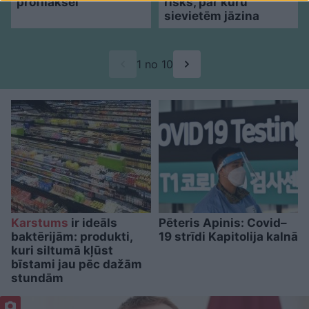
profilaksei
risks, par kuru
sievietēm jāzina
1 no 10
Karstums
ir ideāls
Pēteris Apinis: Covid–
baktērijām: produkti,
19 strīdi Kapitolija kalnā
kuri siltumā kļūst
bīstami jau pēc dažām
stundām