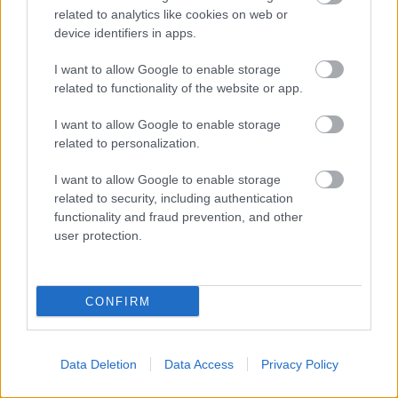
related to analytics like cookies on web or
device identifiers in apps.
I want to allow Google to enable storage
related to functionality of the website or app.
I want to allow Google to enable storage
related to personalization.
I want to allow Google to enable storage
Speciālisti
konsultē: Rudens vīrusi, klepus
related to security, including authentication
profilakse un ārstēšanas iespējas
functionality and fraud prevention, and other
user protection.
CONFIRM
Speciālistu padomi
Menopauze
un sirds
Data Deletion
Data Access
Privacy Policy
mentālās veselības
veselība – klusais