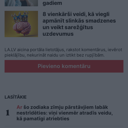
gadiem
8 vienkārši veidi, kā viegli
apmānīt slinkās smadzenes
un veikt sarežģītus
uzdevumus
LA.LV aicina portāla lietotājus, rakstot komentārus, ievērot
pieklājību, nekurināt naidu un iztikt bez rupjībām.
Pievieno komentāru
LASĪTĀKIE
Ar
šo zodiaka zīmju pārstāvjiem labāk
nestrīdēties: viņi vienmēr atradīs veidu,
kā pamatīgi atriebties