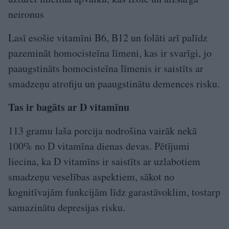
neironus
Lasī esošie vitamīni B6, B12 un folāti arī palīdz
pazemināt homocisteīna līmeni, kas ir svarīgi, jo
paaugstināts homocisteīna līmenis ir saistīts ar
smadzeņu atrofiju un paaugstinātu demences risku.
Tas ir bagāts ar D vitamīnu
113 gramu laša porcija nodrošina vairāk nekā
100% no D vitamīna dienas devas. Pētījumi
liecina, ka D vitamīns ir saistīts ar uzlabotiem
smadzeņu veselības aspektiem, sākot no
kognitīvajām funkcijām līdz garastāvoklim, tostarp
samazinātu depresijas risku.