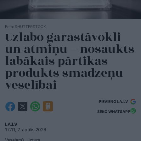
Foto: SHUTTERSTOCK
Uzlabo garastāvokli
un atmiņu – nosaukts
labākais pārtikas
produkts smadzeņu
veselībai
PIEVIENO LA.LV
SEKO WHATSAPP
LA.LV
17:11, 7. aprīlis 2026
Veselam
Uzturs