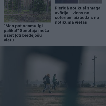
Pierīgā notikusi smaga
avārija – viens no
šoferiem aizbēdzis no
notikuma vietas
“Man pat neomulīgi
palika!” Sēņotāja mežā
uziet ļoti biedējošu
vietu