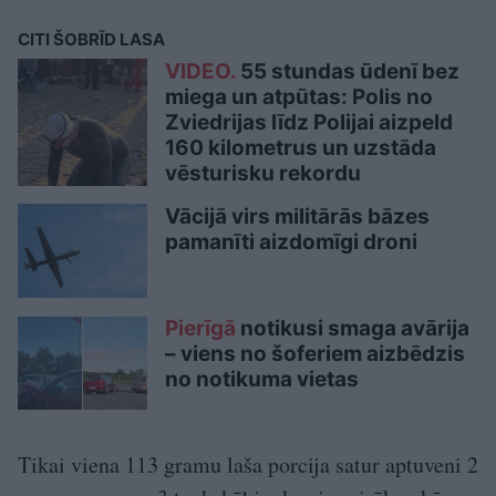
CITI ŠOBRĪD LASA
VIDEO.
55 stundas ūdenī bez
miega un atpūtas: Polis no
Zviedrijas līdz Polijai aizpeld
160 kilometrus un uzstāda
vēsturisku rekordu
Vācijā virs militārās bāzes
pamanīti aizdomīgi droni
Pierīgā
notikusi smaga avārija
– viens no šoferiem aizbēdzis
no notikuma vietas
Tikai viena 113 gramu laša porcija satur aptuveni 2