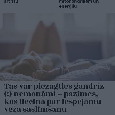
artrītu
mitohondrijiem un
enerģiju
Tas var piezagties gandrīz
(!) nemanāmi – pazīmes,
kas liecina par iespējamu
vēža saslimšanu