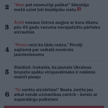
“Man
pat neomulīgi palika!” Sēņotāja
mežā uziet ļoti biedējošu vietu
5
Ārsti
nosauc četrus augļus ar kuru ēšanu
pēc 45 gadu vecuma nevajadzētu pārlieku
aizrauties
“Pirmo
reizi ko tādu redzu.” Pircēji
sajūsmā par veikalā novēroto
jaunieviesumu
Slaidiņš: Izskatās, ka jaunais Ukrainas
bruņoto spēku virspavēlnieks ir nolēmis
mainīt pieeju
“Tu
varētu aizvērties!” Beata Jonīte jau
atkal nonāk uzmanības centrā – šoreiz ar
superdārgu pulksteni