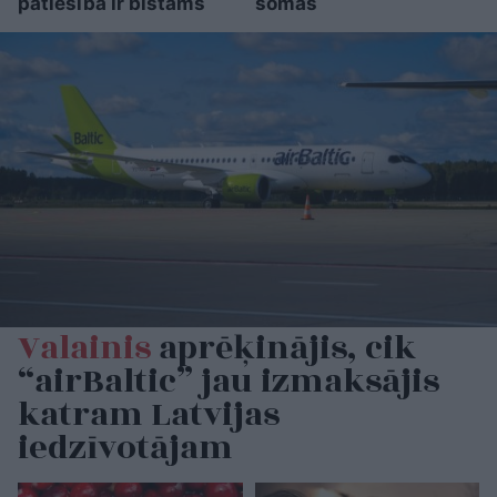
patiesībā ir bīstams
somās
Valainis
aprēķinājis, cik
“airBaltic” jau izmaksājis
katram Latvijas
iedzīvotājam