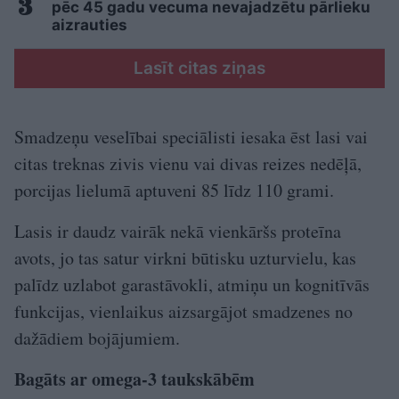
pēc 45 gadu vecuma nevajadzētu pārlieku
aizrauties
Lasīt citas ziņas
Smadzeņu veselībai speciālisti iesaka ēst lasi vai
citas treknas zivis vienu vai divas reizes nedēļā,
porcijas lielumā aptuveni 85 līdz 110 grami.
Lasis ir daudz vairāk nekā vienkāršs proteīna
avots, jo tas satur virkni būtisku uzturvielu, kas
palīdz uzlabot garastāvokli, atmiņu un kognitīvās
funkcijas, vienlaikus aizsargājot smadzenes no
dažādiem bojājumiem.
Bagāts ar omega-3 taukskābēm