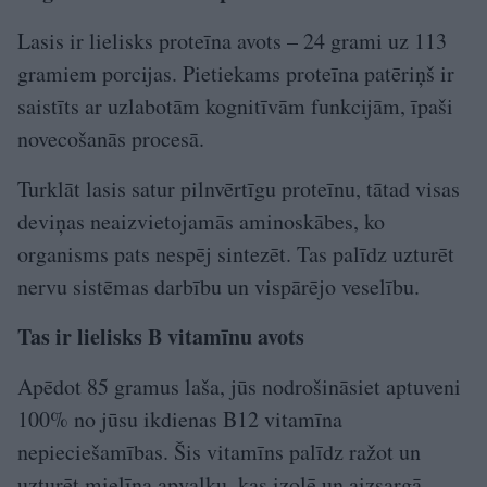
Lasis ir lielisks proteīna avots – 24 grami uz 113
gramiem porcijas. Pietiekams proteīna patēriņš ir
saistīts ar uzlabotām kognitīvām funkcijām, īpaši
novecošanās procesā.
Turklāt lasis satur pilnvērtīgu proteīnu, tātad visas
deviņas neaizvietojamās aminoskābes, ko
organisms pats nespēj sintezēt. Tas palīdz uzturēt
nervu sistēmas darbību un vispārējo veselību.
Tas ir lielisks B vitamīnu avots
Apēdot 85 gramus laša, jūs nodrošināsiet aptuveni
100% no jūsu ikdienas B12 vitamīna
nepieciešamības. Šis vitamīns palīdz ražot un
uzturēt mielīna apvalku, kas izolē un aizsargā