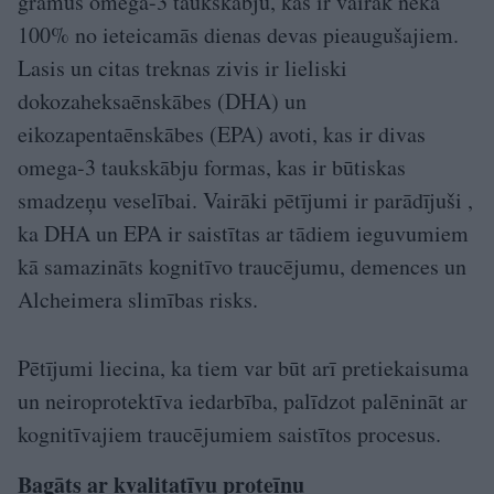
gramus omega-3 taukskābju, kas ir vairāk nekā
100% no ieteicamās dienas devas pieaugušajiem.
Lasis un citas treknas zivis ir lieliski
dokozaheksaēnskābes (DHA) un
eikozapentaēnskābes (EPA) avoti, kas ir divas
omega-3 taukskābju formas, kas ir būtiskas
smadzeņu veselībai. Vairāki pētījumi ir parādījuši ,
ka DHA un EPA ir saistītas ar tādiem ieguvumiem
kā samazināts kognitīvo traucējumu, demences un
Alcheimera slimības risks.
Pētījumi liecina, ka tiem var būt arī pretiekaisuma
un neiroprotektīva iedarbība, palīdzot palēnināt ar
kognitīvajiem traucējumiem saistītos procesus.
Bagāts ar kvalitatīvu proteīnu