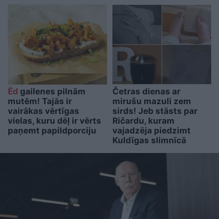
Ēd
gailenes pilnām
Četras dienas ar
mutēm! Tajās ir
mirušu mazuli zem
vairākas vērtīgas
sirds! Jeb stāsts par
vielas, kuru dēļ ir vērts
Ričardu, kuram
paņemt papildporciju
vajadzēja piedzimt
Kuldīgas slimnīcā