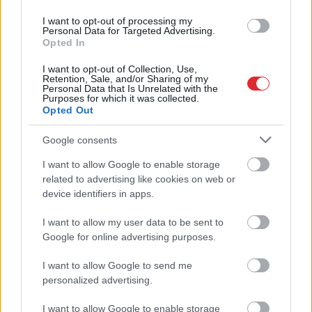
Ārsti nosauc četrus augļus ar kuru ēšanu
pēc 45 gadu vecuma nevajadzētu pārlieku
I want to opt-out of processing my
aizrauties
Personal Data for Targeted Advertising.
Opted In
“Pirmo
reizi ko tādu redzu.” Pircēji
I want to opt-out of Collection, Use,
sajūsmā par veikalā novēroto
Retention, Sale, and/or Sharing of my
Personal Data that Is Unrelated with the
jaunieviesumu
Purposes for which it was collected.
Opted Out
Slaidiņš:
Izskatās, ka jaunais Ukrainas
Google consents
bruņoto spēku virspavēlnieks ir nolēmis
mainīt pieeju
I want to allow Google to enable storage
Atcelt
Ziņot
related to advertising like cookies on web or
Lasīt citas ziņas
device identifiers in apps.
I want to allow my user data to be sent to
Google for online advertising purposes.
I want to allow Google to send me
personalized advertising.
Sadarbības projekts
I want to allow Google to enable storage