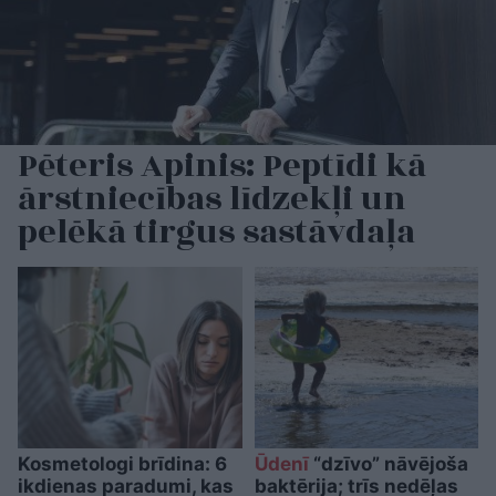
Pēteris Apinis: Peptīdi kā
ārstniecības līdzekļi un
pelēkā tirgus sastāvdaļa
Kosmetologi brīdina: 6
Ūdenī
“dzīvo” nāvējoša
ikdienas paradumi, kas
baktērija; trīs nedēļas