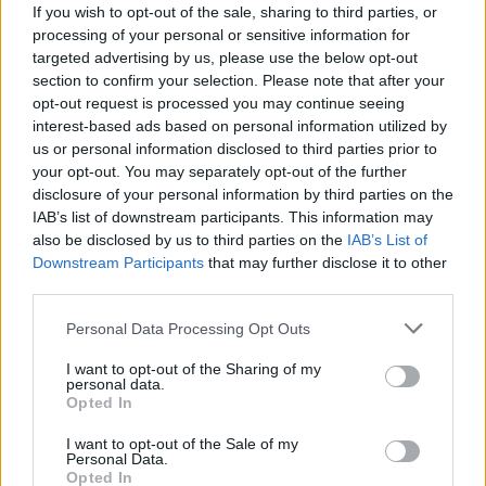
If you wish to opt-out of the sale, sharing to third parties, or
processing of your personal or sensitive information for
targeted advertising by us, please use the below opt-out
section to confirm your selection. Please note that after your
opt-out request is processed you may continue seeing
Speciālisti nosauc laikus,
interest-based ads based on personal information utilized by
kad kafiju labāk nedzert –
us or personal information disclosed to third parties prior to
your opt-out. You may separately opt-out of the further
tā var negatīvi ietekmēt
disclosure of your personal information by third parties on the
tavu ķermeni
IAB’s list of downstream participants. This information may
also be disclosed by us to third parties on the
IAB’s List of
Downstream Participants
that may further disclose it to other
LASĪTĀKIE
third parties.
Ar šo zodiaka zīmju pārstāvjiem labāk
Please note that this website/app uses one or more Google
nestrīdēties: viņi vienmēr atradīs veidu,
Personal Data Processing Opt Outs
services and may gather and store information including but
kā pamatīgi atriebties
not limited to your visit or usage behaviour. You may click to
I want to opt-out of the Sharing of my
personal data.
grant or deny consent to Google and its third-party tags to
Opted In
“Man
pat neomulīgi palika!” Sēņotāja
use your data for below specified purposes in below Google
mežā uziet ļoti biedējošu vietu
consent section.
I want to opt-out of the Sale of my
Personal Data.
Opted In