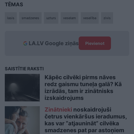
TĒMAS
lasis
smadzenes
uzturs
veselam
veselība
zivis
LA.LV Google ziņās
Pievienot
SAISTĪTIE RAKSTI
Kāpēc cilvēki pirms nāves
redz gaismu tuneļa galā? Kā
izrādās, tam ir zinātnisks
izskaidrojums
Zinātnieki
noskaidrojuši
četrus vienkāršus ieradumus,
kas var “atjaunināt” cilvēka
smadzenes pat par astoņiem