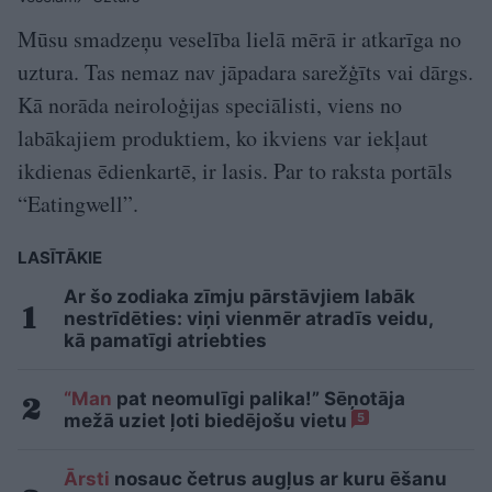
Mūsu smadzeņu veselība lielā mērā ir atkarīga no
uztura. Tas nemaz nav jāpadara sarežģīts vai dārgs.
Kā norāda neiroloģijas speciālisti, viens no
labākajiem produktiem, ko ikviens var iekļaut
ikdienas ēdienkartē, ir lasis. Par to raksta portāls
“Eatingwell”.
LASĪTĀKIE
Ar šo zodiaka zīmju pārstāvjiem labāk
nestrīdēties: viņi vienmēr atradīs veidu,
kā pamatīgi atriebties
“Man
pat neomulīgi palika!” Sēņotāja
mežā uziet ļoti biedējošu vietu
5
Ārsti
nosauc četrus augļus ar kuru ēšanu