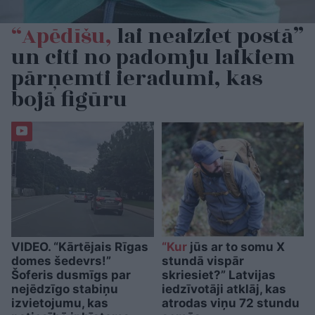
“Apēdīšu,
lai neaiziet postā”
un citi no padomju laikiem
pārņemti ieradumi, kas
bojā figūru
VIDEO. “Kārtējais Rīgas
“Kur
jūs ar to somu X
domes šedevrs!”
stundā vispār
Šoferis dusmīgs par
skriesiet?” Latvijas
nejēdzīgo stabiņu
iedzīvotāji atklāj, kas
izvietojumu, kas
atrodas viņu 72 stundu