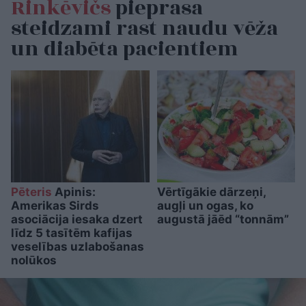
Rinkēvičs
pieprasa
steidzami rast naudu vēža
un diabēta pacientiem
Pēteris
Apinis:
Vērtīgākie dārzeņi,
Amerikas Sirds
augļi un ogas, ko
asociācija iesaka dzert
augustā jāēd “tonnām”
līdz 5 tasītēm kafijas
veselības uzlabošanas
nolūkos