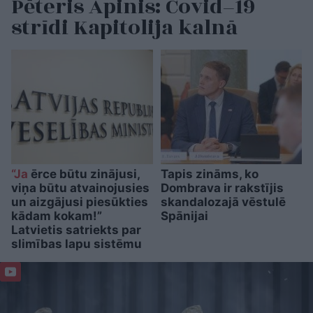
Pēteris Apinis: Covid–19
strīdi Kapitolija kalnā
“Ja
ērce būtu zinājusi,
Tapis zināms, ko
viņa būtu atvainojusies
Dombrava ir rakstījis
un aizgājusi piesūkties
skandalozajā vēstulē
kādam kokam!”
Spānijai
Latvietis satriekts par
slimības lapu sistēmu