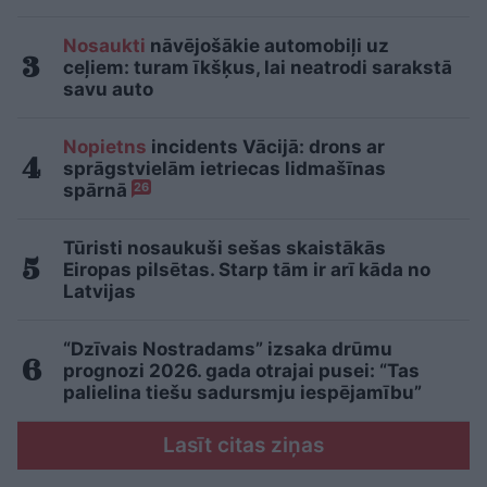
Nosaukti
nāvējošākie automobiļi uz
ceļiem: turam īkšķus, lai neatrodi sarakstā
savu auto
Nopietns
incidents Vācijā: drons ar
sprāgstvielām ietriecas lidmašīnas
spārnā
26
Tūristi nosaukuši sešas skaistākās
Eiropas pilsētas. Starp tām ir arī kāda no
Latvijas
“Dzīvais Nostradams” izsaka drūmu
prognozi 2026. gada otrajai pusei: “Tas
palielina tiešu sadursmju iespējamību”
Lasīt citas ziņas