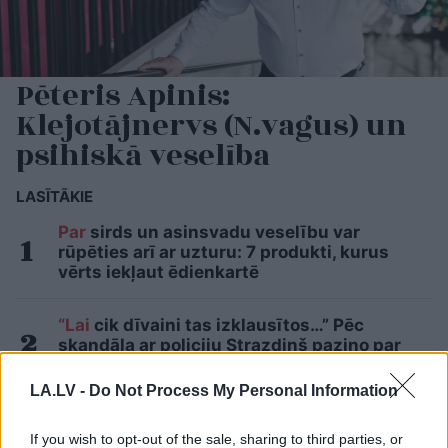
Pēteris Apinis:
Klejotājnervs (N.vagus) un
psihiskā veselība
LASĪTĀKIE
Par
sirds un asinsvadu veselību var
rūpēties arī ar uzturu: 7 produkti, kurus
vērts iekļaut ēdienkartē
“Lai
cik dīvaini tas izklausītos…” Pēc
skandāla ar policiju Strazdiņš paziņo par
nodarbošanās maiņu
LA.LV -
Do Not Process My Personal Information
Nosaukti
nāvējošākie automobiļi uz
ceļiem: turam īkšķus, lai neatrodi sarakstā
If you wish to opt-out of the sale, sharing to third parties, or