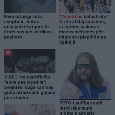
Neraksturīgi vēža
“Veselības
katastrofa!”
simptomi, kurus
Ārste atklāj šausmas,
nevajadzētu ignorēt:
ar kurām saskaras
ārsts nosauc vairākas
mazas meitenes pēc
pazīmes
migrantu pieplūduma
Spānijā
VIDEO. Neidentificēts
“apkalpes loceklis”:
zvejnieki kuģa kabīnes
gultā atrod saldi guļošu
jūras lauvu
FOTO. Laulības ostā
iestūrējis tautā
mīlētais aktieris