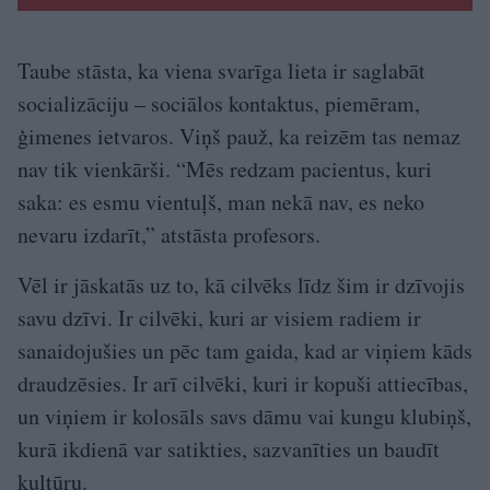
Taube stāsta, ka viena svarīga lieta ir saglabāt
socializāciju – sociālos kontaktus, piemēram,
ģimenes ietvaros. Viņš pauž, ka reizēm tas nemaz
nav tik vienkārši. “Mēs redzam pacientus, kuri
saka: es esmu vientuļš, man nekā nav, es neko
nevaru izdarīt,” atstāsta profesors.
Vēl ir jāskatās uz to, kā cilvēks līdz šim ir dzīvojis
savu dzīvi. Ir cilvēki, kuri ar visiem radiem ir
sanaidojušies un pēc tam gaida, kad ar viņiem kāds
draudzēsies. Ir arī cilvēki, kuri ir kopuši attiecības,
un viņiem ir kolosāls savs dāmu vai kungu klubiņš,
kurā ikdienā var satikties, sazvanīties un baudīt
kultūru.