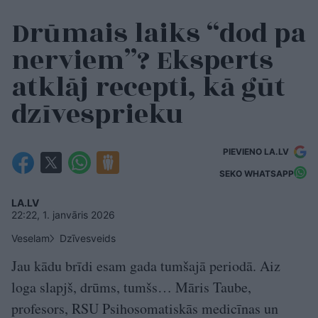
Drūmais laiks “dod pa
nerviem”? Eksperts
atklāj recepti, kā gūt
dzīvesprieku
PIEVIENO LA.LV
SEKO WHATSAPP
LA.LV
22:22, 1. janvāris 2026
Veselam
Dzīvesveids
Jau kādu brīdi esam gada tumšajā periodā. Aiz
loga slapjš, drūms, tumšs… Māris Taube,
profesors, RSU Psihosomatiskās medicīnas un