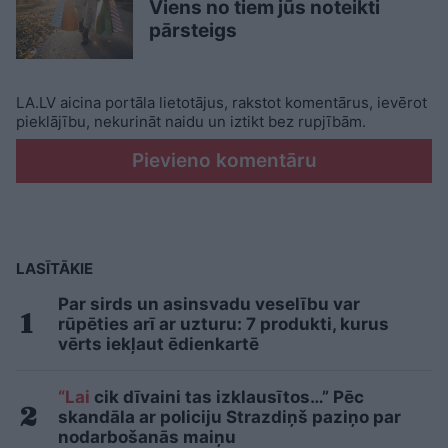
Viens no tiem jūs noteikti
pārsteigs
LA.LV aicina portāla lietotājus, rakstot komentārus, ievērot
pieklājību, nekurināt naidu un iztikt bez rupjībām.
Pievieno komentāru
LASĪTĀKIE
Par sirds un asinsvadu veselību var
rūpēties arī ar uzturu: 7 produkti, kurus
vērts iekļaut ēdienkartē
“Lai
cik dīvaini tas izklausītos…” Pēc
skandāla ar policiju Strazdiņš paziņo par
nodarbošanās maiņu