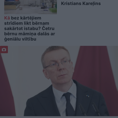
Kristians Kareļins
Kā
bez kārtējiem
strīdiem likt bērnam
sakārtot istabu? Četru
bērnu māmiņa dalās ar
ģeniālu viltību