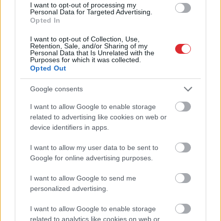
I want to opt-out of processing my
Personal Data for Targeted Advertising.
Opted In
I want to opt-out of Collection, Use,
Retention, Sale, and/or Sharing of my
Personal Data that Is Unrelated with the
Purposes for which it was collected.
Opted Out
Google consents
Speciālisti
konsultē: Rudens vīrusi, klepus
profilakse un ārstēšanas iespējas
I want to allow Google to enable storage
Atcelt
Ziņot
related to advertising like cookies on web or
device identifiers in apps.
I want to allow my user data to be sent to
Google for online advertising purposes.
I want to allow Google to send me
Speciālistu
padomi
Menopauze
un sirds
personalized advertising.
mentālās veselības
veselība – klusais
profilaksei
risks, par kuru
I want to allow Google to enable storage
sievietēm jāzina
related to analytics like cookies on web or