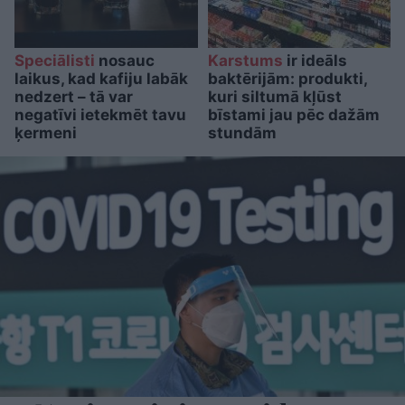
Speciālisti
nosauc
Karstums
ir ideāls
laikus, kad kafiju labāk
baktērijām: produkti,
nedzert – tā var
kuri siltumā kļūst
negatīvi ietekmēt tavu
bīstami jau pēc dažām
ķermeni
stundām