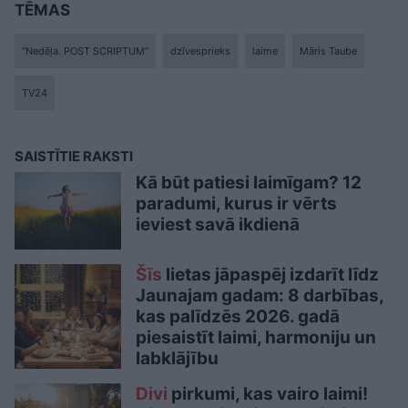
TĒMAS
“Nedēļa. POST SCRIPTUM”
dzīvesprieks
laime
Māris Taube
TV24
SAISTĪTIE RAKSTI
Kā būt patiesi laimīgam? 12
paradumi, kurus ir vērts
ieviest savā ikdienā
Šīs
lietas jāpaspēj izdarīt līdz
Jaunajam gadam: 8 darbības,
kas palīdzēs 2026. gadā
piesaistīt laimi, harmoniju un
labklājību
Divi
pirkumi, kas vairo laimi!