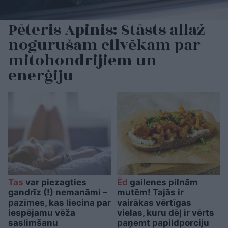
Pēteris Apinis: Stāsts allaž
nogurušam cilvēkam par
mitohondrijiem un
enerģiju
Tas
var piezagties
Ēd
gailenes pilnām
gandrīz (!) nemanāmi –
mutēm! Tajās ir
pazīmes, kas liecina par
vairākas vērtīgas
iespējamu vēža
vielas, kuru dēļ ir vērts
saslimšanu
paņemt papildporciju