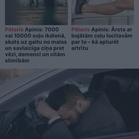
Pēteris
Apinis: 7000
Pēteris
Apinis: Ārsts ar
vai 10000 soļu ikdienā,
bojātām ceļu locītavām
skats uz gaitu no malas
par to – kā apturēt
un savlaicīga cīņa pret
artrītu
vēzi, demenci un citām
slimībām