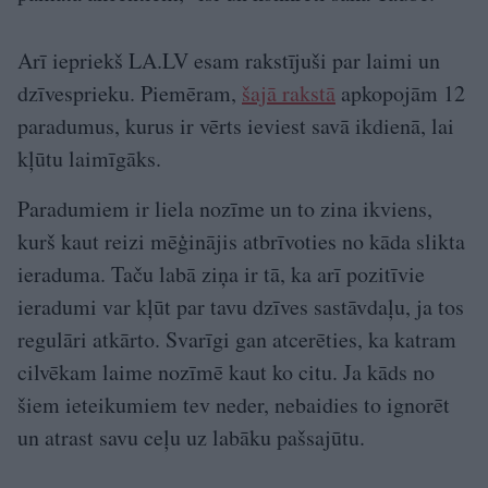
Arī iepriekš LA.LV esam rakstījuši par laimi un
dzīvesprieku. Piemēram,
šajā rakstā
apkopojām 12
paradumus, kurus ir vērts ieviest savā ikdienā, lai
kļūtu laimīgāks.
Paradumiem ir liela nozīme un to zina ikviens,
kurš kaut reizi mēģinājis atbrīvoties no kāda slikta
ieraduma. Taču labā ziņa ir tā, ka arī pozitīvie
ieradumi var kļūt par tavu dzīves sastāvdaļu, ja tos
regulāri atkārto. Svarīgi gan atcerēties, ka katram
cilvēkam laime nozīmē kaut ko citu. Ja kāds no
šiem ieteikumiem tev neder, nebaidies to ignorēt
un atrast savu ceļu uz labāku pašsajūtu.