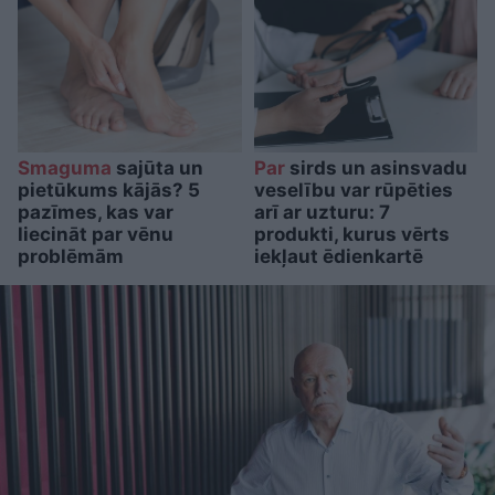
Smaguma
sajūta un
Par
sirds un asinsvadu
pietūkums kājās? 5
veselību var rūpēties
pazīmes, kas var
arī ar uzturu: 7
liecināt par vēnu
produkti, kurus vērts
problēmām
iekļaut ēdienkartē