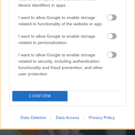
device identifiers in apps.
I want to allow Google to enable storage
1 no 10
related to functionality of the website or app.
I want to allow Google to enable storage
related to personalization.
I want to allow Google to enable storage
related to security, including authentication
functionality and fraud prevention, and other
user protection.
Veselības rādītāji, ko
Vienmēr aukstas rokas
pēc 40 gadu vecuma
un kājas? 6 iespējamie
CONFIRM
būtu vērts pārbaudīt
iemesli – viens no tiem
vismaz reizi gadā
ir ļoti izplatīts
Data Deletion
Data Access
Privacy Policy