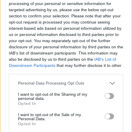
savu auto
processing of your personal or sensitive information for
targeted advertising by us, please use the below opt-out
section to confirm your selection. Please note that after your
Nopietns incidents Vācijā: drons ar
opt-out request is processed you may continue seeing
sprāgstvielām ietriecas lidmašīnas
interest-based ads based on personal information utilized by
spārnā
us or personal information disclosed to third parties prior to
your opt-out. You may separately opt-out of the further
Tūristi nosaukuši sešas skaistākās
disclosure of your personal information by third parties on the
Eiropas pilsētas. Starp tām ir arī kāda no
IAB’s list of downstream participants. This information may
Latvijas
also be disclosed by us to third parties on the
IAB’s List of
Downstream Participants
that may further disclose it to other
Lasīt citas ziņas
third parties.
Please note that this website/app uses one or more Google
Personal Data Processing Opt Outs
services and may gather and store information including but
not limited to your visit or usage behaviour. You may click to
I want to opt-out of the Sharing of my
personal data.
grant or deny consent to Google and its third-party tags to
Opted In
use your data for below specified purposes in below Google
consent section.
Sadarbības projekts
I want to opt-out of the Sale of my
Personal Data.
Opted In