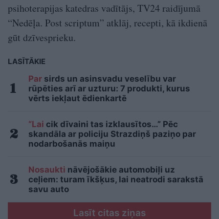
psihoterapijas katedras vadītājs, TV24 raidījumā
“Nedēļa. Post scriptum” atklāj, recepti, kā ikdienā
gūt dzīvesprieku.
LASĪTĀKIE
Par
sirds un asinsvadu veselību var
rūpēties arī ar uzturu: 7 produkti, kurus
vērts iekļaut ēdienkartē
“Lai
cik dīvaini tas izklausītos…” Pēc
skandāla ar policiju Strazdiņš paziņo par
nodarbošanās maiņu
Nosaukti
nāvējošākie automobiļi uz
ceļiem: turam īkšķus, lai neatrodi sarakstā
savu auto
Lasīt citas ziņas