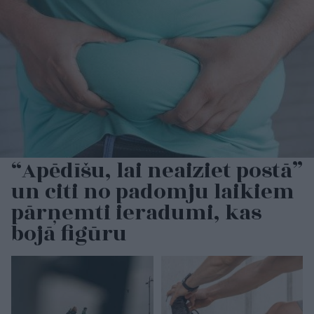
“Apēdīšu, lai neaiziet postā”
un citi no padomju laikiem
pārņemti ieradumi, kas
bojā figūru