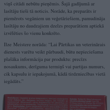
viņš citādi nebūtu pieņēmis. Šajā gadījumā ar
lasītāju tieši tā noticis. Norāde, ka preparāts ir
piemērots vegāniem un veģetāriešiem, pamudināja
lasītāju no daudzajiem dzelzs preparātiem aptiekā
izvēlēties šo vienu konkrēto.
Ilze Meistere norāda: “Lai Pārtikas un veterinārais
dienests varētu veikt pārbaudi, būtu nepieciešama
plašāka informācija par produktu: precīzs
nosaukums, derīguma termiņš vai partijas numurs,
cik kapsulu ir iepakojumā, kādā tirdzniecības vietā
iegādāts.”