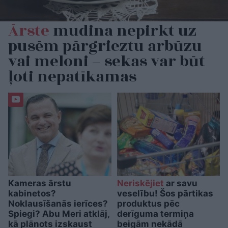
Ārste
mudina nepirkt uz
pusēm pārgrieztu arbūzu
vai meloni – sekas var būt
ļoti nepatīkamas
Kameras ārstu
Neriskējiet
ar savu
kabinetos?
veselību! Šos pārtikas
Noklausīšanās ierīces?
produktus pēc
Spiegi? Abu Meri atklāj,
derīguma termiņa
kā plānots izskaust
beigām nekādā