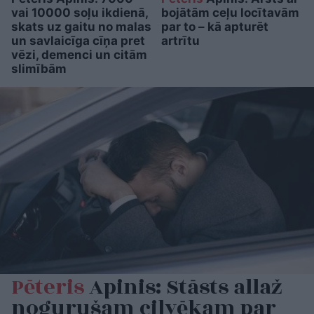
vai 10000 soļu ikdienā,
bojātām ceļu locītavām
skats uz gaitu no malas
par to – kā apturēt
un savlaicīga cīņa pret
artrītu
vēzi, demenci un citām
slimībām
Pēteris
Apinis: Stāsts allaž
nogurušam cilvēkam par