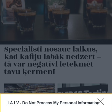
Speciālisti nosauc laikus,
kad kafiju labāk nedzert –
tā var negatīvi ietekmēt
tavu ķermeni
LA.LV -
Do Not Process My Personal Information