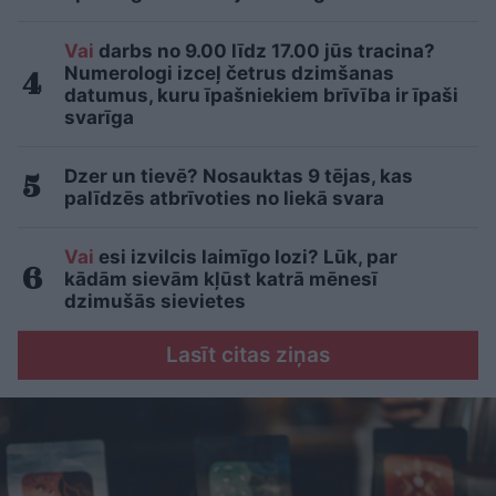
Vai
darbs no 9.00 līdz 17.00 jūs tracina?
Numerologi izceļ četrus dzimšanas
datumus, kuru īpašniekiem brīvība ir īpaši
svarīga
Dzer un tievē? Nosauktas 9 tējas, kas
palīdzēs atbrīvoties no liekā svara
Vai
esi izvilcis laimīgo lozi? Lūk, par
kādām sievām kļūst katrā mēnesī
dzimušās sievietes
Lasīt citas ziņas