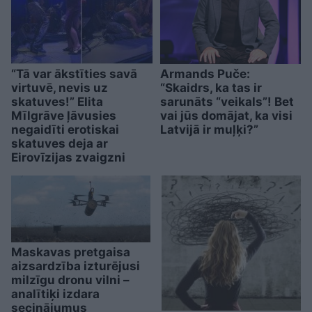
“Tā var ākstīties savā
Armands Puče:
virtuvē, nevis uz
“Skaidrs, ka tas ir
skatuves!” Elita
sarunāts “veikals”! Bet
Mīlgrāve ļāvusies
vai jūs domājat, ka visi
negaidīti erotiskai
Latvijā ir muļķi?”
skatuves deja ar
Eirovīzijas zvaigzni
Maskavas pretgaisa
aizsardzība izturējusi
milzīgu dronu vilni –
analītiķi izdara
secinājumus