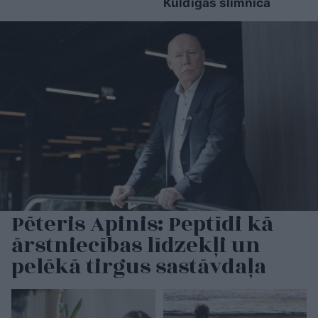
Kuldīgas slimnīcā
Pēteris Apinis: Peptīdi kā
ārstniecības līdzekļi un
pelēkā tirgus sastāvdaļa