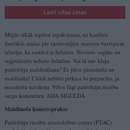
Lasīt citas ziņas
Mājās sīkāk izpētot iepakojumu, uz kastītes
šaurākās malas pie sastāvdaļām maziem burtiņiem
izlasīju, ka sastāvā ir želatīns. Neviens vegāns un
veģetārietis nelieto želatīnu. Vai tā nav klaja
patērētāju maldināšana? Es jūtos piemānīta un
maldināta! Citādi nebūtu pirkusi šo preparātu, ja
neredzētu uzrakstu. Vēlos lūgt patērētāju tiesību
sargu komentāru. AIJA SIGULDĀ
Maldinoša komercprakse
Patērētāju tiesību aizsardzības centra (PTAC)