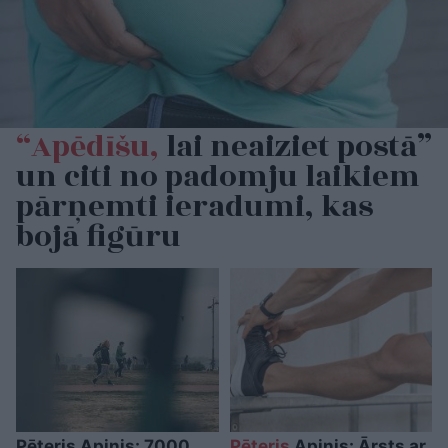
“Apēdīšu,
lai neaiziet postā”
un citi no padomju laikiem
pārņemti ieradumi, kas
bojā figūru
Pēteris Apinis: 7000
Pēteris
Apinis: Ārsts ar