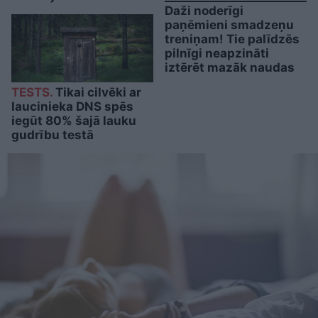
Daži noderīgi
paņēmieni smadzeņu
treniņam! Tie palīdzēs
pilnīgi neapzināti
iztērēt mazāk naudas
TESTS.
Tikai cilvēki ar
laucinieka DNS spēs
iegūt 80% šajā lauku
gudrību testā