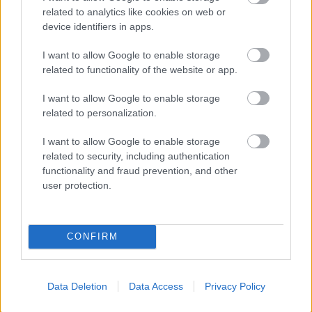
svarīga
related to analytics like cookies on web or
device identifiers in apps.
Dzer un tievē? Nosauktas 9 tējas, kas
I want to allow Google to enable storage
palīdzēs atbrīvoties no liekā svara
related to functionality of the website or app.
Lasīt citas ziņas
I want to allow Google to enable storage
related to personalization.
I want to allow Google to enable storage
related to security, including authentication
functionality and fraud prevention, and other
user protection.
Sadarbības projekts
CONFIRM
Data Deletion
Data Access
Privacy Policy