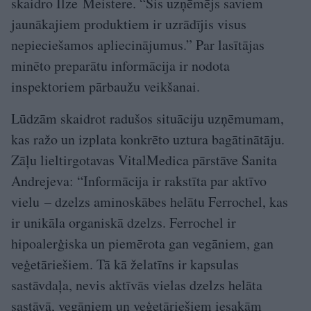
skaidro Ilze Meistere. “Šis uzņēmējs saviem
jaunākajiem produktiem ir uzrādījis visus
nepieciešamos apliecinājumus.” Par lasītājas
minēto preparātu informācija ir nodota
inspektoriem pārbaužu veikšanai.
Lūdzām skaidrot radušos situāciju uzņēmumam,
kas ražo un izplata konkrēto uztura bagātinātāju.
Zāļu lieltirgotavas VitalMedica pārstāve Sanita
Andrejeva: “Informācija ir rakstīta par aktīvo
vielu – dzelzs aminoskābes helātu Ferrochel, kas
ir unikāla organiskā dzelzs. Ferrochel ir
hipoalerģiska un piemērota gan vegāniem, gan
veģetāriešiem. Tā kā želatīns ir kapsulas
sastāvdaļa, nevis aktīvās vielas dzelzs helāta
sastāvā, vegāniem un veģetāriešiem iesakām