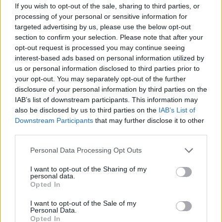
If you wish to opt-out of the sale, sharing to third parties, or
processing of your personal or sensitive information for
targeted advertising by us, please use the below opt-out
Karstums ir ideāls
Pēteris
Apinis: Covid–
section to confirm your selection. Please note that after your
baktērijām: produkti,
19 strīdi Kapitolija kalnā
opt-out request is processed you may continue seeing
kuri siltumā kļūst
interest-based ads based on personal information utilized by
bīstami jau pēc dažām
us or personal information disclosed to third parties prior to
stundām
your opt-out. You may separately opt-out of the further
disclosure of your personal information by third parties on the
IAB’s list of downstream participants. This information may
also be disclosed by us to third parties on the
IAB’s List of
Downstream Participants
that may further disclose it to other
third parties.
Please note that this website/app uses one or more Google
Personal Data Processing Opt Outs
services and may gather and store information including but
not limited to your visit or usage behaviour. You may click to
I want to opt-out of the Sharing of my
personal data.
grant or deny consent to Google and its third-party tags to
Opted In
use your data for below specified purposes in below Google
consent section.
I want to opt-out of the Sale of my
Personal Data.
Opted In