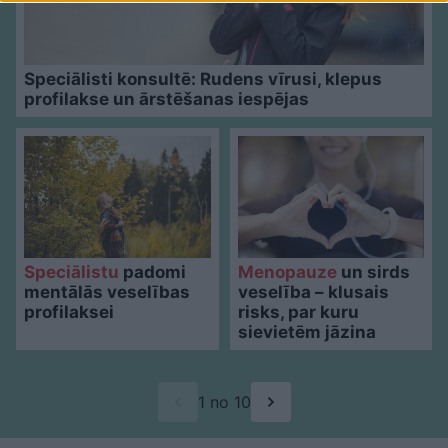
Speciālisti konsultē: Rudens vīrusi, klepus
profilakse un ārstēšanas iespējas
Speciālistu
padomi
Menopauze
un sirds
mentālās veselības
veselība – klusais
profilaksei
risks, par kuru
sievietēm jāzina
1 no 10