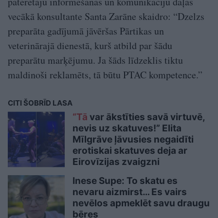
patērētāju informēšanas un komunikāciju daļas
vecākā konsultante Santa Zarāne skaidro: “Dzelzs
preparāta gadījumā jāvēršas Pārtikas un
veterinārajā dienestā, kurš atbild par šādu
preparātu marķējumu. Ja šāds līdzeklis tiktu
maldinoši reklamēts, tā būtu PTAC kompetence.”
CITI ŠOBRĪD LASA
“Tā
var ākstīties savā virtuvē,
nevis uz skatuves!” Elita
Mīlgrāve ļāvusies negaidīti
erotiskai skatuves deja ar
Eirovīzijas zvaigzni
Inese Supe: To skatu es
nevaru aizmirst… Es vairs
nevēlos apmeklēt savu draugu
bēres