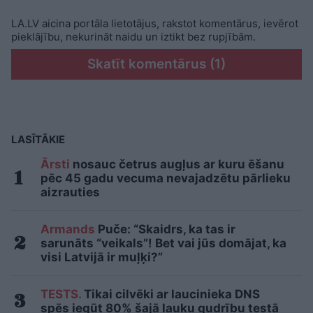
LA.LV aicina portāla lietotājus, rakstot komentārus, ievērot
pieklājību, nekurināt naidu un iztikt bez rupjībām.
Skatīt komentārus (1)
LASĪTĀKIE
Ārsti
nosauc četrus augļus ar kuru ēšanu
pēc 45 gadu vecuma nevajadzētu pārlieku
aizrauties
Armands
Puče: “Skaidrs, ka tas ir
sarunāts “veikals”! Bet vai jūs domājat, ka
visi Latvijā ir muļķi?”
TESTS.
Tikai cilvēki ar laucinieka DNS
spēs iegūt 80% šajā lauku gudrību testā