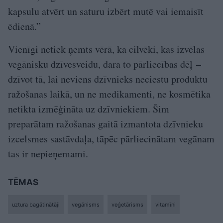
kapsulu atvērt un saturu izbērt mutē vai iemaisīt
ēdienā.”
Vienīgi netiek ņemts vērā, ka cilvēki, kas izvēlas
vegānisku dzīvesveidu, dara to pārliecības dēļ –
dzīvot tā, lai neviens dzīvnieks neciestu produktu
ražošanas laikā, un ne medikamenti, ne kosmētika
netikta izmēģināta uz dzīvniekiem. Šim
preparātam ražošanas gaitā izmantota dzīvnieku
izcelsmes sastāvdaļa, tāpēc pārliecinātam vegānam
tas ir nepieņemami.
TĒMAS
uztura bagātinātāji
vegānisms
veģetārisms
vitamīni