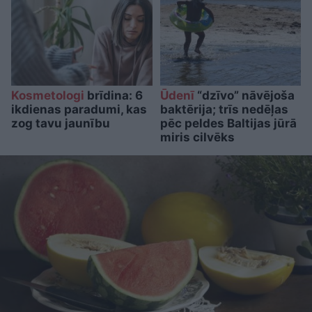
Kosmetologi
brīdina: 6
Ūdenī
“dzīvo” nāvējoša
ikdienas paradumi, kas
baktērija; trīs nedēļas
zog tavu jaunību
pēc peldes Baltijas jūrā
miris cilvēks