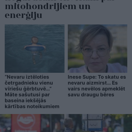
mitohondrijiem un
enerģiju
“Nevaru iztēloties
Inese Supe: To skatu es
četrgadnieku vienu
nevaru aizmirst… Es
vīriešu ģērbtuvē…”
vairs nevēlos apmeklēt
Māte sašutusi par
savu draugu bēres
baseina iekšējās
kārtības noteikumiem