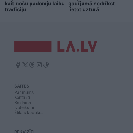
kaitinošu padomju laiku
gadījumā nedrīkst
tradīciju
lietot uzturā
SAITES
Par mums
Kontakti
Reklāma
Noteikumi
Ētikas kodekss
REKVIZĪTI