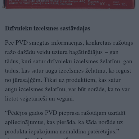
Dzīvnieku izcelsmes sastāvdaļas
Pēc PVD sniegtās informācijas, konkrētais ražotājs
ražo dažādu veidu uztura bagātinātājus – gan
tādus, kuri satur dzīvnieku izcelsmes želatīnu, gan
tādus, kas satur augu izcelsmes želatīnu, ko iegūst
no jūrasaļģēm. Tikai uz produktiem, kas satur
augu izcelsmes želatīnu, var būt norāde, ka to var
lietot veģetārieši un vegāni.
“Pēdējos gados PVD pieprasa ražotājam uzrādīt
apliecinājumus, kas pierāda, ka šāda norāde uz
produkta iepakojuma nemaldina patērētājus,”