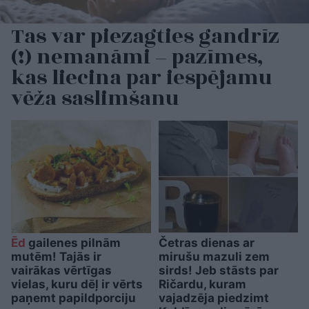
Tas var piezagties gandrīz
(!) nemanāmi – pazīmes,
kas liecina par iespējamu
vēža saslimšanu
Ēd
gailenes pilnām
Četras dienas ar
mutēm! Tajās ir
mirušu mazuli zem
vairākas vērtīgas
sirds! Jeb stāsts par
vielas, kuru dēļ ir vērts
Ričardu, kuram
paņemt papildporciju
vajadzēja piedzimt