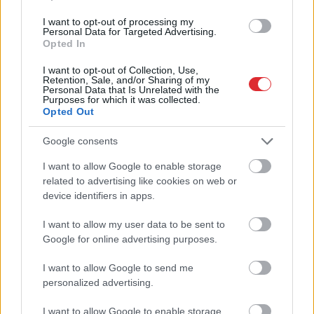
Rinkēvičs pieprasa
steidzami rast naudu vēža
I want to opt-out of processing my
Personal Data for Targeted Advertising.
un diabēta pacientiem
Opted In
I want to opt-out of Collection, Use,
LASĪTĀKIE
Retention, Sale, and/or Sharing of my
Personal Data that Is Unrelated with the
Ārsti
nosauc četrus augļus ar kuru ēšanu
Purposes for which it was collected.
Opted Out
pēc 45 gadu vecuma nevajadzētu pārlieku
aizrauties
Google consents
Armands
Puče: “Skaidrs, ka tas ir
I want to allow Google to enable storage
Atcelt
Ziņot
sarunāts “veikals”! Bet vai jūs domājat, ka
related to advertising like cookies on web or
visi Latvijā ir muļķi?”
device identifiers in apps.
I want to allow my user data to be sent to
TESTS. Tikai cilvēki ar laucinieka DNS
Google for online advertising purposes.
spēs iegūt 80% šajā lauku gudrību testā
I want to allow Google to send me
Vai
darbs no 9.00 līdz 17.00 jūs tracina?
personalized advertising.
Numerologi izceļ četrus dzimšanas
datumus, kuru īpašniekiem brīvība ir īpaši
I want to allow Google to enable storage