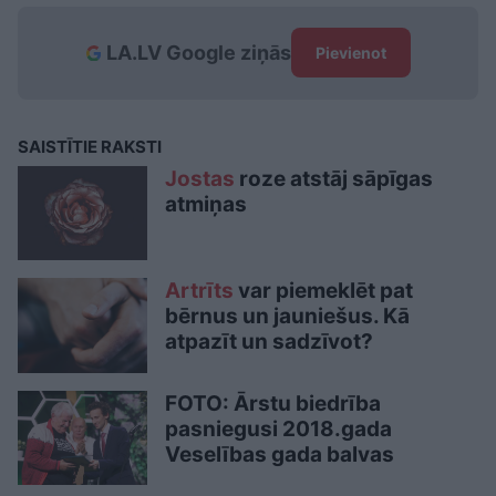
LA.LV Google ziņās
Pievienot
SAISTĪTIE RAKSTI
Jostas
roze atstāj sāpīgas
atmiņas
Artrīts
var piemeklēt pat
bērnus un jauniešus. Kā
atpazīt un sadzīvot?
FOTO: Ārstu biedrība
pasniegusi 2018.gada
Veselības gada balvas