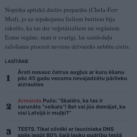
Nopirku aptiekā dzelzs preparātu (Chela-Ferr
Med), jo uz iepakojuma lieliem burtiem bija
rakstīts, ka tas der veģetāriešiem un vegāniem.
Esmu vegāne, man ir svarīgi, lai sastāvdaļu
ražošanas procesā neviens dzīvnieks nebūtu cietis.
LASĪTĀKIE
Ārsti nosauc četrus augļus ar kuru ēšanu
pēc 45 gadu vecuma nevajadzētu pārlieku
aizrauties
Armands
Puče: “Skaidrs, ka tas ir
sarunāts “veikals”! Bet vai jūs domājat, ka
visi Latvijā ir muļķi?”
TESTS. Tikai cilvēki ar laucinieka DNS
spēs iegūt 80% šajā lauku gudrību testā