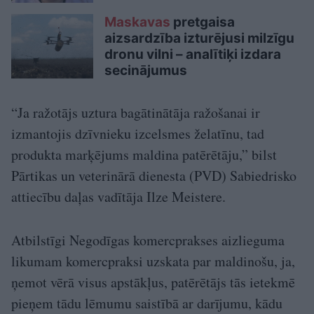
Maskavas
pretgaisa
aizsardzība izturējusi milzīgu
dronu vilni – analītiķi izdara
secinājumus
“Ja ražotājs uztura bagātinātāja ražošanai ir
izmantojis dzīvnieku izcelsmes želatīnu, tad
produkta marķējums maldina patērētāju,” bilst
Pārtikas un veterinārā dienesta (PVD) Sabiedrisko
attiecību daļas vadītāja Ilze Meistere.
Atbilstīgi Negodīgas komercprakses aizlieguma
likumam komercpraksi uzskata par maldinošu, ja,
ņemot vērā visus apstākļus, patērētājs tās ietekmē
pieņem tādu lēmumu saistībā ar darījumu, kādu