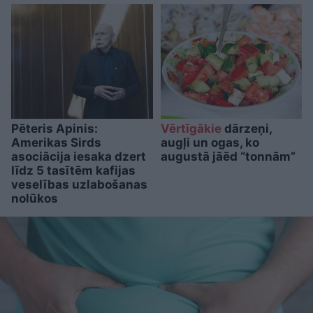
Pēteris Apinis:
Vērtīgākie
dārzeņi,
Amerikas Sirds
augļi un ogas, ko
asociācija iesaka dzert
augustā jāēd “tonnām”
līdz 5 tasītēm kafijas
veselības uzlabošanas
nolūkos