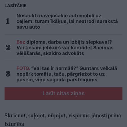
LASĪTĀKIE
Nosaukti nāvējošākie automobiļi uz
ceļiem: turam īkšķus, lai neatrodi sarakstā
savu auto
Bez
diploma, darba un izbijis slepkava!?
Vai tiešām jebkurš var kandidēt Saeimas
vēlēšanās, skaidro advokāts
FOTO.
“Vai tas ir normāli?” Guntars veikalā
nopērk tomātu, taču, pārgriežot to uz
pusēm, viņu sagaida pārsteigums
Lasīt citas ziņas
Skrienot, soļojot, nūjojot, vispirms jānostiprina
izturība