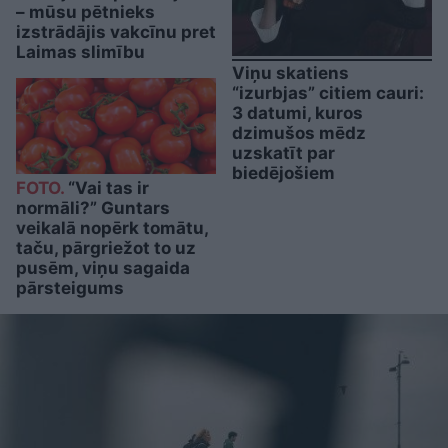
– mūsu pētnieks
izstrādājis vakcīnu pret
Laimas slimību
Viņu skatiens
“izurbjas” citiem cauri:
3 datumi, kuros
dzimušos mēdz
uzskatīt par
biedējošiem
FOTO.
“Vai tas ir
normāli?” Guntars
veikalā nopērk tomātu,
taču, pārgriežot to uz
pusēm, viņu sagaida
pārsteigums