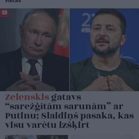
vietās
Zelenskis
gatavs
“sarežģītām sarunām” ar
Putinu; Slaidiņš pasaka, kas
visu varētu izšķirt