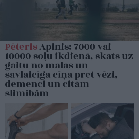
Pēteris
Apinis: 7000 vai
10000 soļu ikdienā, skats uz
gaitu no malas un
savlaicīga cīņa pret vēzi,
demenci un citām
slimībām