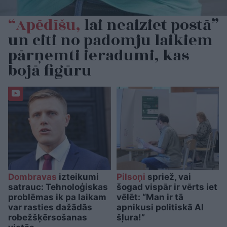
“Apēdīšu,
lai neaiziet postā”
un citi no padomju laikiem
pārņemti ieradumi, kas
bojā figūru
Dombravas
izteikumi
Pilsoņi
spriež, vai
satrauc: Tehnoloģiskas
šogad vispār ir vērts iet
problēmas ik pa laikam
vēlēt: “Man ir tā
var rasties dažādās
apnikusi politiskā AI
robežšķērsošanas
šļura!”