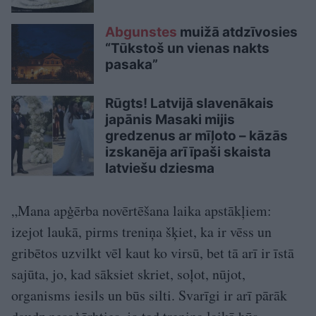
Abgunstes
muižā atdzīvosies
“Tūkstoš un vienas nakts
pasaka”
Rūgts! Latvijā slavenākais
japānis Masaki mijis
gredzenus ar mīļoto – kāzās
izskanēja arī īpaši skaista
latviešu dziesma
„Mana apģērba novērtēšana laika apstākļiem:
izejot laukā, pirms treniņa šķiet, ka ir vēss un
gribētos uzvilkt vēl kaut ko virsū, bet tā arī ir īstā
sajūta, jo, kad sāksiet skriet, soļot, nūjot,
organisms iesils un būs silti. Svarīgi ir arī pārāk