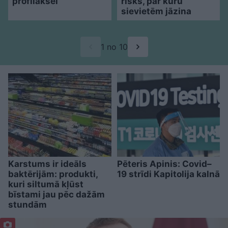
profilaksei
risks, par kuru
sievietēm jāzina
1 no 10
Karstums ir ideāls
Pēteris Apinis: Covid–
baktērijām: produkti,
19 strīdi Kapitolija kalnā
kuri siltumā kļūst
bīstami jau pēc dažām
stundām