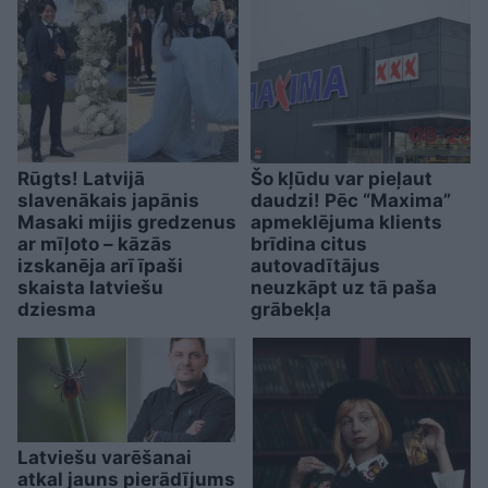
Rūgts! Latvijā
Šo kļūdu var pieļaut
slavenākais japānis
daudzi! Pēc “Maxima”
Masaki mijis gredzenus
apmeklējuma klients
ar mīļoto – kāzās
brīdina citus
izskanēja arī īpaši
autovadītājus
skaista latviešu
neuzkāpt uz tā paša
dziesma
grābekļa
Latviešu varēšanai
atkal jauns pierādījums