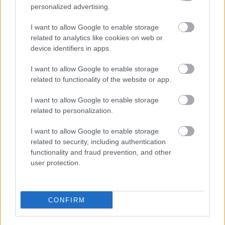
personalized advertising.
FOTO. “Vai tas ir normāli?” Guntars veikalā
nopērk tomātu, taču, pārgriežot to uz
I want to allow Google to enable storage
pusēm, viņu sagaida pārsteigums
related to analytics like cookies on web or
device identifiers in apps.
Kā
duncis mugurā! Bagātā Krievijas
kaimiņvalsts praktiski atteikusies no
I want to allow Google to enable storage
Krievijas naftas iepirkšanas
related to functionality of the website or app.
I want to allow Google to enable storage
Šīm
3 zodiaka zīmēm augusts būs īsts
related to personalization.
murgs – esi gatavs jau tagad!
I want to allow Google to enable storage
Lasīt citas ziņas
related to security, including authentication
functionality and fraud prevention, and other
user protection.
CONFIRM
Sadarbības projekts