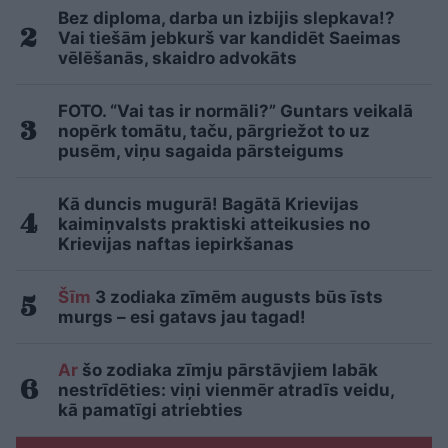
Bez diploma, darba un izbijis slepkava!?
Vai tiešām jebkurš var kandidēt Saeimas
vēlēšanās, skaidro advokāts
FOTO. “Vai tas ir normāli?” Guntars veikalā
nopērk tomātu, taču, pārgriežot to uz
pusēm, viņu sagaida pārsteigums
Kā duncis mugurā! Bagātā Krievijas
kaimiņvalsts praktiski atteikusies no
Krievijas naftas iepirkšanas
Šīm
3 zodiaka zīmēm augusts būs īsts
murgs – esi gatavs jau tagad!
Ar
šo zodiaka zīmju pārstāvjiem labāk
nestrīdēties: viņi vienmēr atradīs veidu,
kā pamatīgi atriebties