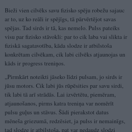
Bieži vien cilvēks savu fizisko spēju robežu sajauc
ar to, uz ko reāli ir spējīgs, tā pārvērtējot savas
spējas. Tad sirds ir tā, kas nemelo. Pulss pateiks
visu par fizisko stāvokli: par to cik laba vai slikta ir
fiziskā sagatavotība, kāda slodze ir atbilstoša
konkrētam cilvēkam, cik labi cilvēks atjaunojas un
kāds ir progress treniņos.
„Pirmkārt noteikti jāseko līdzi pulsam, jo sirds ir
jūsu motors. Cik labi jūs rūpēsities par savu sirdi,
tik labi tā arī strādās. Lai izvērtētu, piemēram,
atjaunošanos, pirms katra treniņa var nomērīt
pulsu guļus un stāvus. Šādi pierakstot datus
mēneša griezumā, redzēsiet, ja pulss ir nemainīgs,
tad slodze ir atbilstoša, pat var nedaudz slodzi