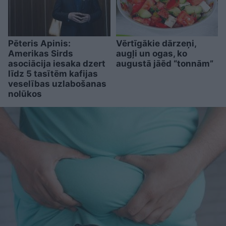
Pēteris Apinis:
Vērtīgākie dārzeņi,
Amerikas Sirds
augļi un ogas, ko
asociācija iesaka dzert
augustā jāēd “tonnām”
līdz 5 tasītēm kafijas
veselības uzlabošanas
nolūkos