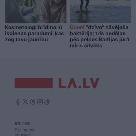
Kosmetologi brīdina: 6
Ūdenī
“dzīvo” nāvējoša
ikdienas paradumi, kas
baktērija; trīs nedēļas
zog tavu jaunību
pēc peldes Baltijas jūrā
miris cilvēks
SAITES
Par mums
Kontakti