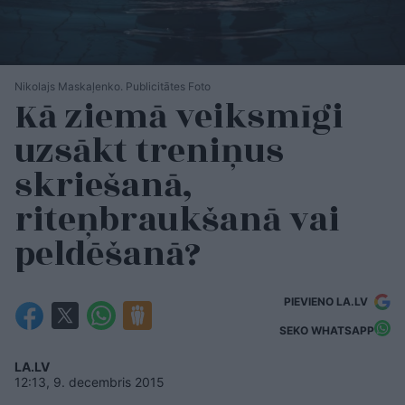
Nikolajs Maskaļenko. Publicitātes Foto
Kā ziemā veiksmīgi
uzsākt treniņus
skriešanā,
riteņbraukšanā vai
peldēšanā?
PIEVIENO LA.LV
SEKO WHATSAPP
LA.LV
12:13, 9. decembris 2015