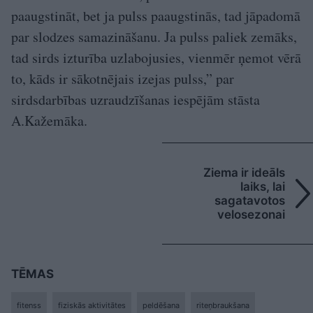
paaugstināt, bet ja pulss paaugstinās, tad jāpadomā
par slodzes samazināšanu. Ja pulss paliek zemāks,
tad sirds izturība uzlabojusies, vienmēr ņemot vērā
to, kāds ir sākotnējais izejas pulss,” par
sirdsdarbības uzraudzīšanas iespējām stāsta
A.Kažemāka.
Ziema ir ideāls
laiks, lai
sagatavotos
velosezonai
TĒMAS
fitenss
fiziskās aktivitātes
peldēšana
riteņbraukšana