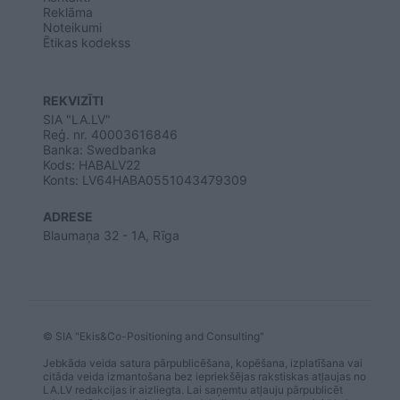
Reklāma
Noteikumi
Ētikas kodekss
REKVIZĪTI
SIA "LA.LV"
Reģ. nr. 40003616846
Banka: Swedbanka
Kods: HABALV22
Konts: LV64HABA0551043479309
ADRESE
Blaumaņa 32 - 1A, Rīga
© SIA "Ekis&Co-Positioning and Consulting"
Jebkāda veida satura pārpublicēšana, kopēšana, izplatīšana vai
citāda veida izmantošana bez iepriekšējas rakstiskas atļaujas no
LA.LV redakcijas ir aizliegta. Lai saņemtu atļauju pārpublicēt