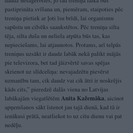
daudz nesaģērbties, jo tad treniņa laikā būs
pastiprināta svīšana un, piemēram, staipoties pēc
treniņa pietiek ar ļoti īsu brīdi, lai organismu
sapūstu un cilvēks saaukstētos. Pēc treniņa silta
tēja, silta duša un neliela atpūta būs tas, kas
nepieciešams, lai atjaunotos. Protams, arī telpās
treniņus uzsākt ir daudz labāk nekā palikt mājās
pie televizora, bet tad jāizvērtē savas spējas
skrienot uz slīdceliņa: nevajadzētu pievērst
uzmanību tam, cik daudz vai cik ātri ir noskrējis
kāds cits,” pieredzē dalās viena no Latvijas
Anita Kažemāka
labākajām viegatlētēm
, aicinot
apņemšanos sākt īstenot jau tajā dienā, kad tā ir
ienākusi prātā, neatliekot to uz citu dienu vai pat
nedēļu.