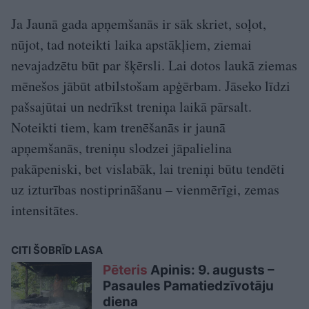
Ja Jaunā gada apņemšanās ir sāk skriet, soļot,
nūjot, tad noteikti laika apstākļiem, ziemai
nevajadzētu būt par šķērsli. Lai dotos laukā ziemas
mēnešos jābūt atbilstošam apģērbam. Jāseko līdzi
pašsajūtai un nedrīkst treniņa laikā pārsalt.
Noteikti tiem, kam trenēšanās ir jaunā
apņemšanās, treniņu slodzei jāpalielina
pakāpeniski, bet vislabāk, lai treniņi būtu tendēti
uz izturības nostiprināšanu – vienmērīgi, zemas
intensitātes.
CITI ŠOBRĪD LASA
Pēteris
Apinis: 9. augusts –
Pasaules Pamatiedzīvotāju
diena