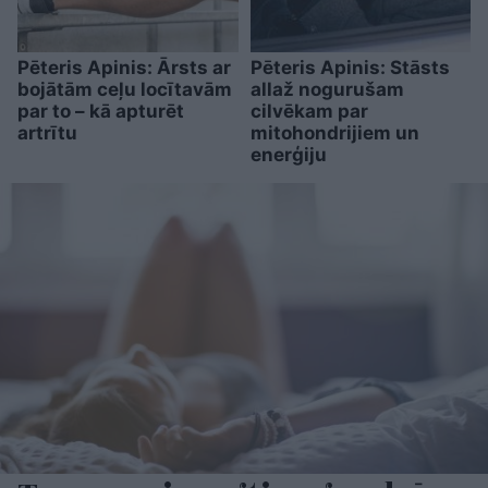
Pēteris Apinis: Ārsts ar
Pēteris Apinis: Stāsts
bojātām ceļu locītavām
allaž nogurušam
par to – kā apturēt
cilvēkam par
artrītu
mitohondrijiem un
enerģiju