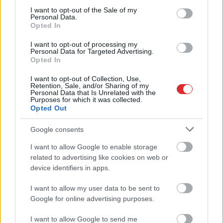
consent section.
I want to opt-out of the Sale of my
Personal Data.
Opted In
I want to opt-out of processing my
Speciālisti nosauc laikus,
Personal Data for Targeted Advertising.
Opted In
kad kafiju labāk nedzert –
I want to opt-out of Collection, Use,
tā var negatīvi ietekmēt
Retention, Sale, and/or Sharing of my
Personal Data that Is Unrelated with the
tavu ķermeni
Purposes for which it was collected.
Opted Out
LASĪTĀKIE
Google consents
Nosaukti nāvējošākie automobiļi uz
I want to allow Google to enable storage
Atcelt
Ziņot
ceļiem: turam īkšķus, lai neatrodi sarakstā
related to advertising like cookies on web or
savu auto
device identifiers in apps.
Bez
diploma, darba un izbijis slepkava!?
I want to allow my user data to be sent to
Vai tiešām jebkurš var kandidēt Saeimas
Google for online advertising purposes.
vēlēšanās, skaidro advokāts
I want to allow Google to send me