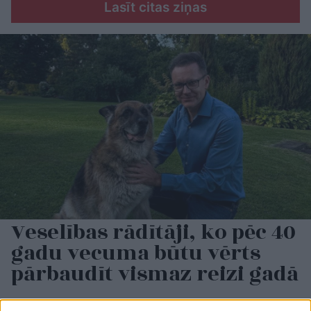
Lasīt citas ziņas
Veselības rādītāji, ko pēc 40
gadu vecuma būtu vērts
pārbaudīt vismaz reizi gadā