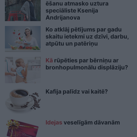
ēšanu atmasko uztura
speciāliste Ksenija
Andrijanova
Ko atklāj pētījums par gadu
skaitu ietekmi uz dzīvi, darbu,
atpūtu un patēriņu
Kā
rūpēties par bērniņu ar
bronhopulmonālu displāziju?
Kafija palīdz vai kaitē?
Idejas
veselīgām dāvanām