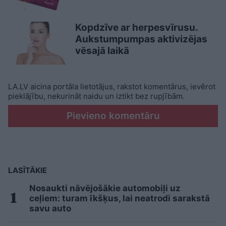
Kopdzīve ar herpesvīrusu.
Aukstumpumpas aktivizējas
vēsajā laikā
LA.LV aicina portāla lietotājus, rakstot komentārus, ievērot
pieklājību, nekurināt naidu un iztikt bez rupjībām.
Pievieno komentāru
LASĪTĀKIE
Nosaukti nāvējošākie automobiļi uz
ceļiem: turam īkšķus, lai neatrodi sarakstā
savu auto