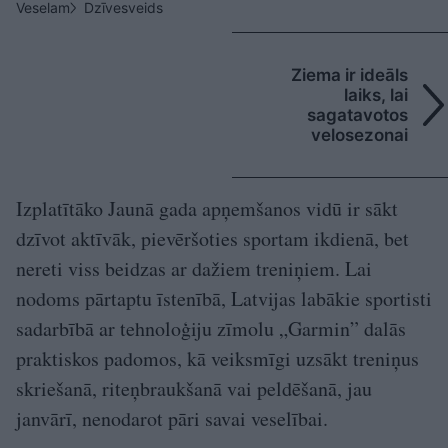
Veselam
Dzīvesveids
Ziema ir ideāls
laiks, lai
sagatavotos
velosezonai
Izplatītāko Jaunā gada apņemšanos vidū ir sākt
dzīvot aktīvāk, pievēršoties sportam ikdienā, bet
nereti viss beidzas ar dažiem treniņiem. Lai
nodoms pārtaptu īstenībā, Latvijas labākie sportisti
sadarbībā ar tehnoloģiju zīmolu „Garmin” dalās
praktiskos padomos, kā veiksmīgi uzsākt treniņus
skriešanā, riteņbraukšanā vai peldēšanā, jau
janvārī, nenodarot pāri savai veselībai.