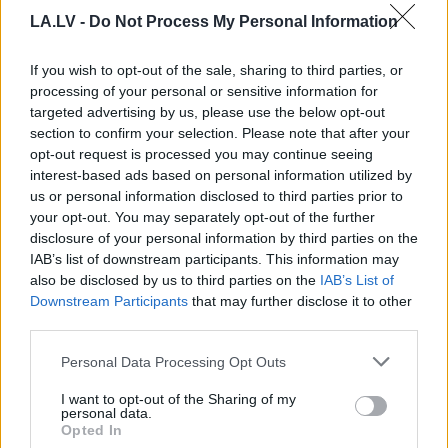
LA.LV -
Do Not Process My Personal Information
If you wish to opt-out of the sale, sharing to third parties, or
processing of your personal or sensitive information for
targeted advertising by us, please use the below opt-out
section to confirm your selection. Please note that after your
opt-out request is processed you may continue seeing
Vienmēr
aukstas rokas
Pēteris
Apinis:
interest-based ads based on personal information utilized by
un kājas? 6 iespējamie
Pazemināts vitamīna
us or personal information disclosed to third parties prior to
iemesli – viens no tiem
B12 līmenis,
your opt-out. You may separately opt-out of the further
ir ļoti izplatīts
novecošana un
disclosure of your personal information by third parties on the
mitohondriji
IAB’s list of downstream participants. This information may
also be disclosed by us to third parties on the
IAB’s List of
Downstream Participants
that may further disclose it to other
third parties.
Please note that this website/app uses one or more Google
Personal Data Processing Opt Outs
services and may gather and store information including but
not limited to your visit or usage behaviour. You may click to
I want to opt-out of the Sharing of my
personal data.
grant or deny consent to Google and its third-party tags to
Opted In
use your data for below specified purposes in below Google