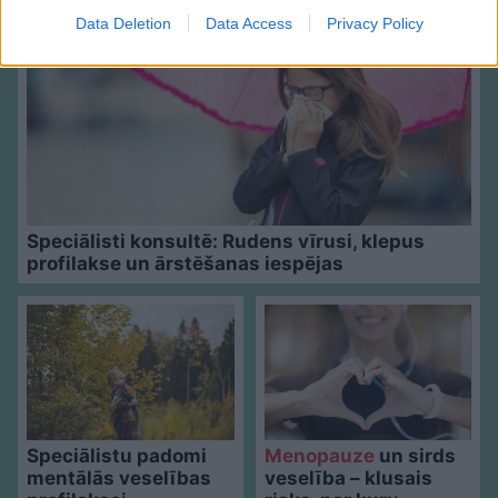
Data Deletion
Data Access
Privacy Policy
Speciālisti konsultē: Rudens vīrusi, klepus
profilakse un ārstēšanas iespējas
Speciālistu padomi
Menopauze
un sirds
mentālās veselības
veselība – klusais