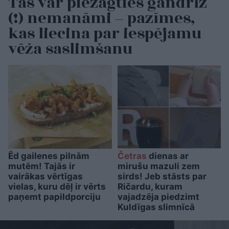
Tas var piezagties gandrīz
(!) nemanāmi – pazīmes,
kas liecina par iespējamu
vēža saslimšanu
Ēd gailenes pilnām
Četras
dienas ar
mutēm! Tajās ir
mirušu mazuli zem
vairākas vērtīgas
sirds! Jeb stāsts par
vielas, kuru dēļ ir vērts
Ričardu, kuram
paņemt papildporciju
vajadzēja piedzimt
Kuldīgas slimnīcā