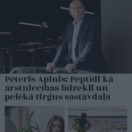
Pēteris Apinis: Peptīdi kā
ārstniecības līdzekļi un
pelēkā tirgus sastāvdaļa