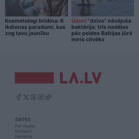
Kosmetologi brīdina: 6
Ūdenī
“dzīvo” nāvējoša
ikdienas paradumi, kas
baktērija; trīs nedēļas
zog tavu jaunību
pēc peldes Baltijas jūrā
miris cilvēks
SAITES
Par mums
Kontakti
Reklāma