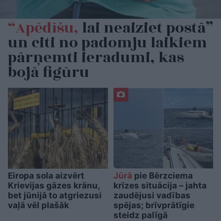
“Apēdīšu,
lai neaiziet postā”
un citi no padomju laikiem
pārņemti ieradumi, kas
bojā figūru
Eiropa sola aizvērt
Jūrā
pie Bērzciema
Krievijas gāzes krānu,
krīzes situācija – jahta
bet jūnijā to atgriezusi
zaudējusi vadības
vaļā vēl plašāk
spējas; brīvprātīgie
steidz palīgā