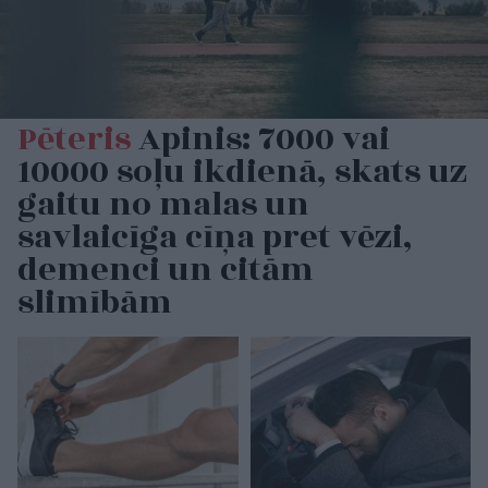
Pēteris
Apinis: 7000 vai
10000 soļu ikdienā, skats uz
gaitu no malas un
savlaicīga cīņa pret vēzi,
demenci un citām
slimībām