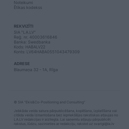
Noteikumi
Ētikas kodekss
REKVIZĪTI
SIA "LA.LV"
Reģ. nr. 40003616846
Banka: Swedbanka
Kods: HABALV22
Konts: LV64HABA0551043479309
ADRESE
Blaumaņa 32 - 1A, Rīga
© SIA "Ekis&Co-Positioning and Consulting"
Jebkāda veida satura pārpublicēšana, kopēšana, izplatīšana vai
citāda veida izmantošana bez iepriekšējas rakstiskas atļaujas no
LA.LV redakcijas ir aizliegta. Lai saņemtu atļauju pārpublicēt
rakstus, lūdzu, sazinieties ar redakciju, rakstot uz
svarigi@la.lv