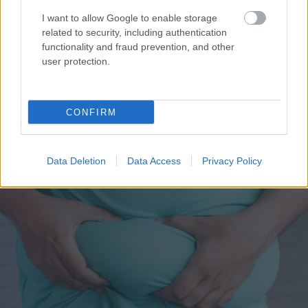
I want to allow Google to enable storage
related to security, including authentication
functionality and fraud prevention, and other
user protection.
Pēteris
Apinis:
Vērtīgākie
dārzeņi,
Amerikas Sirds
augļi un ogas, ko
asociācija iesaka dzert
augustā jāēd “tonnām”
līdz 5 tasītēm kafijas
CONFIRM
veselības uzlabošanas
nolūkos
Data Deletion
Data Access
Privacy Policy