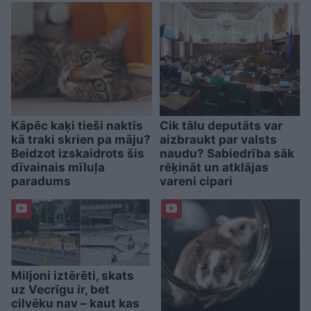
Kāpēc kaķi tieši naktīs
Cik tālu deputāts var
kā traki skrien pa māju?
aizbraukt par valsts
Beidzot izskaidrots šis
naudu? Sabiedrība sāk
dīvainais mīluļa
rēķināt un atklājas
paradums
vareni cipari
Miljoni iztērēti, skats
uz Vecrīgu ir, bet
cilvēku nav – kaut kas