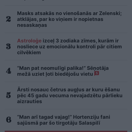
Masks atsakās no vienošanās ar Zelenski;
atklājas, par ko viņiem ir nopietnas
nesaskaņas
Astroloģe
izceļ 3 zodiaka zīmes, kurām ir
nosliece uz emocionālu kontroli pār citiem
cilvēkiem
“Man pat neomulīgi palika!” Sēņotāja
mežā uziet ļoti biedējošu vietu
5
Ārsti nosauc četrus augļus ar kuru ēšanu
pēc 45 gadu vecuma nevajadzētu pārlieku
aizrauties
“Man arī tagad vajag!” Hortenziju fani
sajūsmā par šo tirgotāju Salaspilī