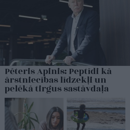
Pēteris Apinis: Peptīdi kā
ārstniecības līdzekļi un
pelēkā tirgus sastāvdaļa