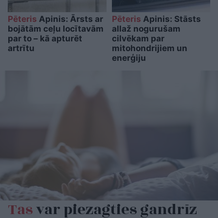
Pēteris
Apinis: Ārsts ar
Pēteris
Apinis: Stāsts
bojātām ceļu locītavām
allaž nogurušam
par to – kā apturēt
cilvēkam par
artrītu
mitohondrijiem un
enerģiju
Tas
var piezagties gandrīz