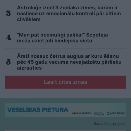
Astroloģe izceļ 3 zodiaka zīmes, kurām ir
nosliece uz emocionālu kontroli pār citiem
cilvēkiem
“Man pat neomulīgi palika!” Sēņotāja
mežā uziet ļoti biedējošu vietu
Ārsti nosauc četrus augļus ar kuru ēšanu
pēc 45 gadu vecuma nevajadzētu pārlieku
aizrauties
Lasīt citas ziņas
Sadarbības projekts