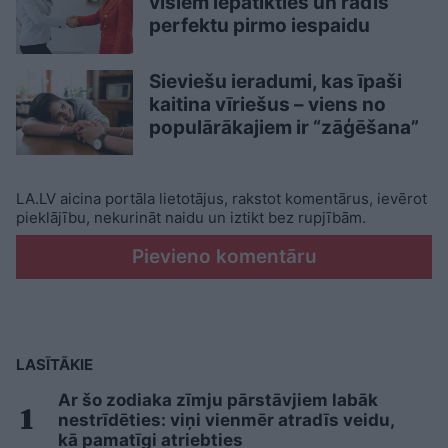
visiem iepatikties un radīs
perfektu pirmo iespaidu
Sieviešu ieradumi, kas īpaši
kaitina vīriešus – viens no
populārākajiem ir “zāģēšana”
LA.LV aicina portāla lietotājus, rakstot komentārus, ievērot
pieklājību, nekurināt naidu un iztikt bez rupjībām.
Pievieno komentāru
LASĪTĀKIE
Ar šo zodiaka zīmju pārstāvjiem labāk
nestrīdēties: viņi vienmēr atradīs veidu,
kā pamatīgi atriebties