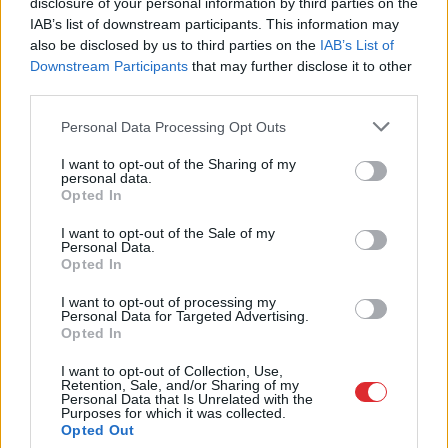
disclosure of your personal information by third parties on the
profilaksei
risks, par kuru
IAB’s list of downstream participants. This information may
sievietēm jāzina
also be disclosed by us to third parties on the
IAB’s List of
Downstream Participants
that may further disclose it to other
third parties.
1 no 10
Please note that this website/app uses one or more Google
Personal Data Processing Opt Outs
services and may gather and store information including but
not limited to your visit or usage behaviour. You may click to
I want to opt-out of the Sharing of my
personal data.
grant or deny consent to Google and its third-party tags to
Opted In
use your data for below specified purposes in below Google
consent section.
I want to opt-out of the Sale of my
Personal Data.
Opted In
I want to opt-out of processing my
Personal Data for Targeted Advertising.
Karstums ir ideāls
Pēteris
Apinis: Covid–
Opted In
baktērijām: produkti,
19 strīdi Kapitolija kalnā
kuri siltumā kļūst
I want to opt-out of Collection, Use,
Retention, Sale, and/or Sharing of my
bīstami jau pēc dažām
Personal Data that Is Unrelated with the
stundām
Purposes for which it was collected.
Opted Out