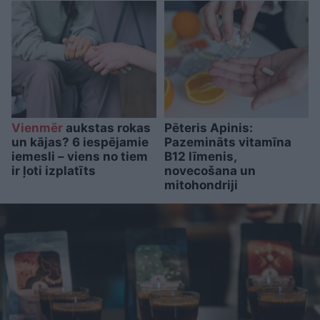
Vienmēr
aukstas rokas
Pēteris Apinis:
un kājas? 6 iespējamie
Pazemināts vitamīna
iemesli – viens no tiem
B12 līmenis,
ir ļoti izplatīts
novecošana un
mitohondriji