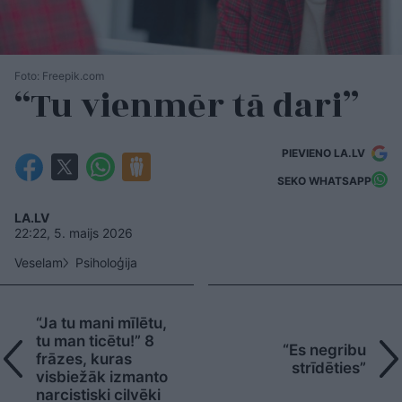
Foto: Freepik.com
“Tu vienmēr tā dari”
PIEVIENO LA.LV
SEKO WHATSAPP
LA.LV
22:22, 5. maijs 2026
Veselam
Psiholoģija
“Ja tu mani mīlētu,
tu man ticētu!” 8
“Es negribu
frāzes, kuras
strīdēties”
visbiežāk izmanto
narcistiski cilvēki