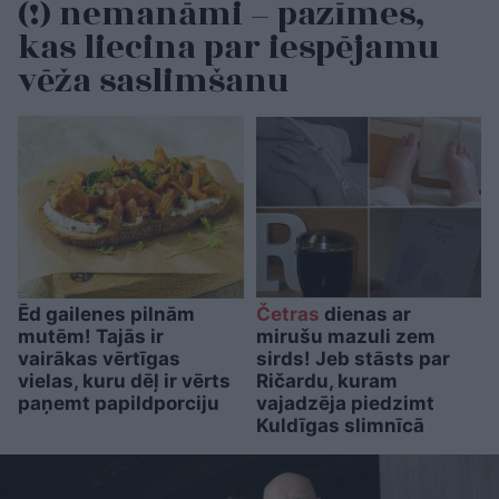
(!) nemanāmi – pazīmes,
kas liecina par iespējamu
vēža saslimšanu
Ēd gailenes pilnām
Četras
dienas ar
mutēm! Tajās ir
mirušu mazuli zem
vairākas vērtīgas
sirds! Jeb stāsts par
vielas, kuru dēļ ir vērts
Ričardu, kuram
paņemt papildporciju
vajadzēja piedzimt
Kuldīgas slimnīcā