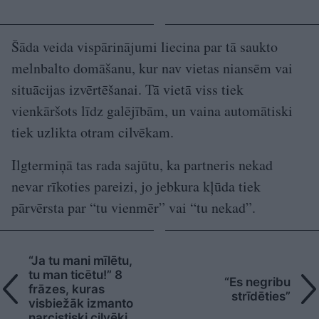
Šāda veida vispārinājumi liecina par tā saukto
melnbalto domāšanu, kur nav vietas niansēm vai
situācijas izvērtēšanai. Tā vietā viss tiek
vienkāršots līdz galējībām, un vaina automātiski
tiek uzlikta otram cilvēkam.
Ilgtermiņā tas rada sajūtu, ka partneris nekad
nevar rīkoties pareizi, jo jebkura kļūda tiek
pārvērsta par “tu vienmēr” vai “tu nekad”.
“Ja tu mani mīlētu,
tu man ticētu!” 8
“Es negribu
frāzes, kuras
strīdēties”
visbiežāk izmanto
narcistiski cilvēki