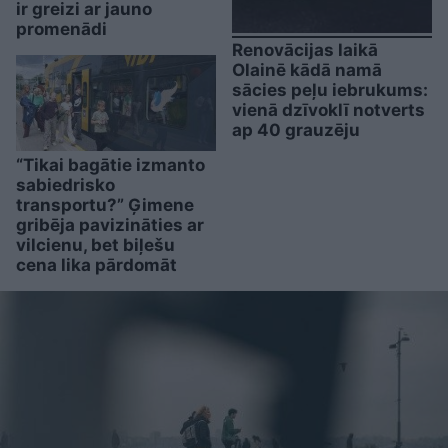
ir greizi ar jauno
promenādi
Renovācijas laikā
Olainē kādā namā
sācies peļu iebrukums:
vienā dzīvoklī notverts
ap 40 grauzēju
“Tikai bagātie izmanto
sabiedrisko
transportu?” Ģimene
gribēja pavizināties ar
vilcienu, bet biļešu
cena lika pārdomāt