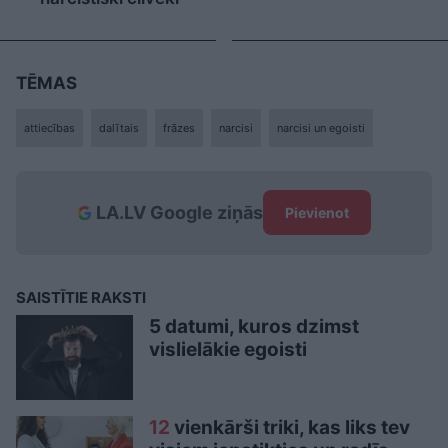
TĒMAS
attiecības
dalītais
frāzes
narcisi
narcisi un egoisti
LA.LV Google ziņās
Pievienot
SAISTĪTIE RAKSTI
5 datumi, kuros dzimst
vislielākie egoisti
12
vienkārši triki, kas liks tev