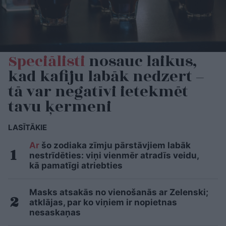
Speciālisti
nosauc laikus,
kad kafiju labāk nedzert –
tā var negatīvi ietekmēt
tavu ķermeni
LASĪTĀKIE
Ar
šo zodiaka zīmju pārstāvjiem labāk
nestrīdēties: viņi vienmēr atradīs veidu,
kā pamatīgi atriebties
Masks atsakās no vienošanās ar Zelenski;
atklājas, par ko viņiem ir nopietnas
nesaskaņas