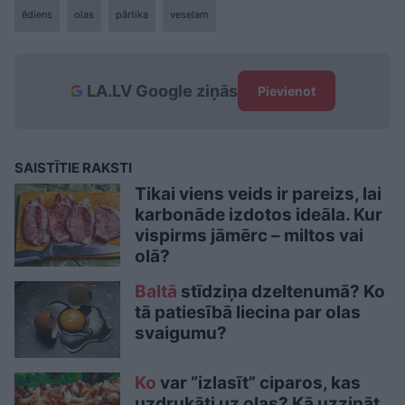
ēdiens
olas
pārtika
veselam
LA.LV Google ziņās
Pievienot
SAISTĪTIE RAKSTI
Tikai viens veids ir pareizs, lai
karbonāde izdotos ideāla. Kur
vispirms jāmērc – miltos vai
olā?
Baltā
stīdziņa dzeltenumā? Ko
tā patiesībā liecina par olas
svaigumu?
Ko
var “izlasīt” ciparos, kas
uzdrukāti uz olas? Kā uzzināt