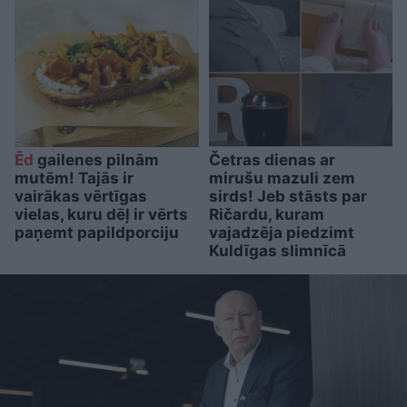
Ēd
gailenes pilnām
Četras dienas ar
mutēm! Tajās ir
mirušu mazuli zem
vairākas vērtīgas
sirds! Jeb stāsts par
vielas, kuru dēļ ir vērts
Ričardu, kuram
paņemt papildporciju
vajadzēja piedzimt
Kuldīgas slimnīcā