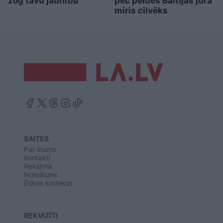
zog tavu jaunību
pēc peldes Baltijas jūrā
miris cilvēks
SAITES
Par mums
Kontakti
Reklāma
Noteikumi
Ētikas kodekss
REKVIZĪTI