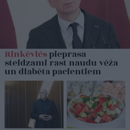
Rinkēvičs
pieprasa
steidzami rast naudu vēža
un diabēta pacientiem