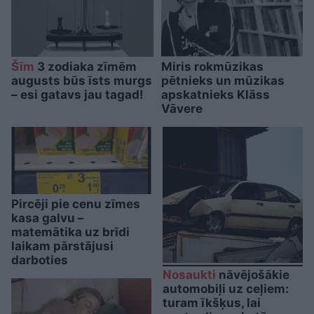
Šīm
3 zodiaka zīmēm
Miris rokmūzikas
augusts būs īsts murgs
pētnieks un mūzikas
– esi gatavs jau tagad!
apskatnieks Klāss
Vāvere
Pircēji pie cenu zīmes
kasa galvu –
matemātika uz brīdi
laikam pārstājusi
darboties
Nosaukti
nāvējošākie
automobiļi uz ceļiem:
turam īkšķus, lai