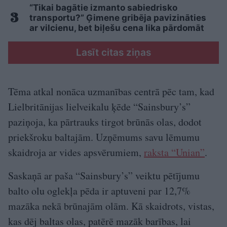
“Tikai bagātie izmanto sabiedrisko
transportu?” Ģimene gribēja pavizināties
ar vilcienu, bet biļešu cena lika pārdomāt
Lasīt citas ziņas
Tēma atkal nonāca uzmanības centrā pēc tam, kad
Lielbritānijas lielveikalu ķēde “Sainsbury’s”
paziņoja, ka pārtrauks tirgot brūnās olas, dodot
priekšroku baltajām. Uzņēmums savu lēmumu
skaidroja ar vides apsvērumiem,
raksta “Unian”
.
Saskaņā ar paša “Sainsbury’s” veiktu pētījumu
balto olu oglekļa pēda ir aptuveni par 12,7%
mazāka nekā brūnajām olām. Kā skaidrots, vistas,
kas dēj baltas olas, patērē mazāk barības, lai