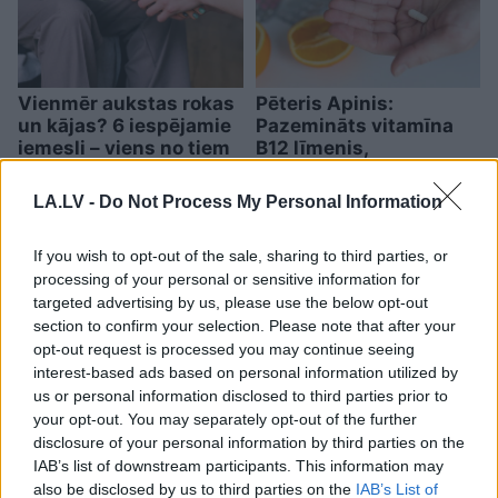
Vienmēr aukstas rokas
Pēteris Apinis:
un kājas? 6 iespējamie
Pazemināts vitamīna
iemesli – viens no tiem
B12 līmenis,
ir ļoti izplatīts
novecošana un
mitohondriji
LA.LV -
Do Not Process My Personal Information
If you wish to opt-out of the sale, sharing to third parties, or
processing of your personal or sensitive information for
targeted advertising by us, please use the below opt-out
section to confirm your selection. Please note that after your
opt-out request is processed you may continue seeing
interest-based ads based on personal information utilized by
us or personal information disclosed to third parties prior to
your opt-out. You may separately opt-out of the further
disclosure of your personal information by third parties on the
IAB’s list of downstream participants. This information may
also be disclosed by us to third parties on the
IAB’s List of