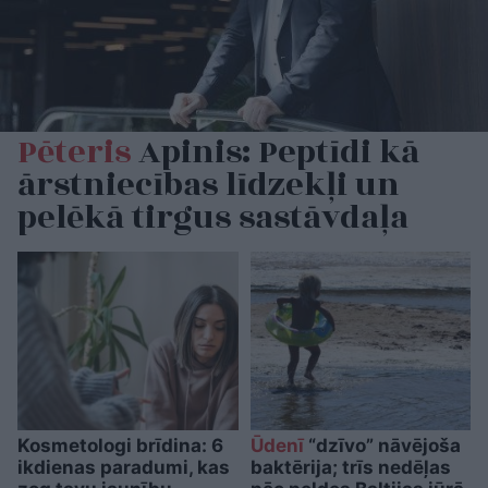
Pēteris
Apinis: Peptīdi kā
ārstniecības līdzekļi un
pelēkā tirgus sastāvdaļa
Kosmetologi brīdina: 6
Ūdenī
“dzīvo” nāvējoša
ikdienas paradumi, kas
baktērija; trīs nedēļas