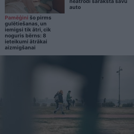
neatrodi sarakstā savu
auto
Pamēģini
šo pirms
gulētiešanas, un
iemigsi tik ātri, cik
noguris bērns: 8
ieteikumi ātrākai
aizmigšanai