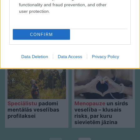
functionality and fraud prevention, and other
user protection.
CONFIRM
Speciālisti konsultē: Rudens vīrusi, klepus
profilakse un ārstēšanas iespējas
Data Deletion
Data Access
Privacy Policy
Speciālistu
padomi
Menopauze
un sirds
mentālās veselības
veselība – klusais
profilaksei
risks, par kuru
sievietēm jāzina