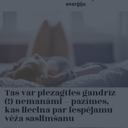
enerģiju
Tas var piezagties gandrīz
(!) nemanāmi – pazīmes,
kas liecina par iespējamu
vēža saslimšanu