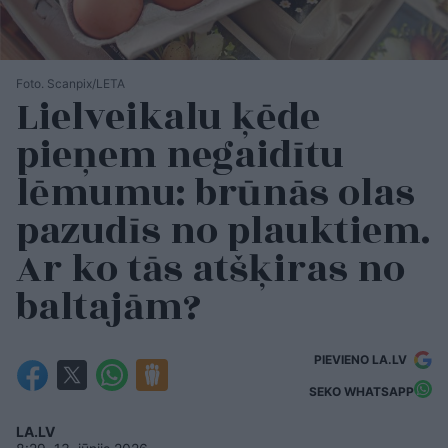
Foto. Scanpix/LETA
Lielveikalu ķēde
pieņem negaidītu
lēmumu: brūnās olas
pazudīs no plauktiem.
Ar ko tās atšķiras no
baltajām?
PIEVIENO LA.LV
SEKO WHATSAPP
LA.LV