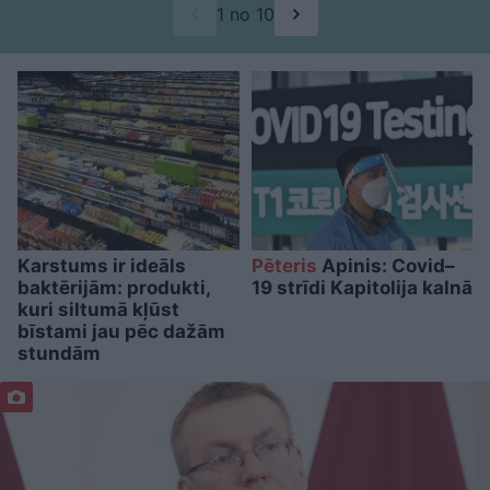
1 no 10
Karstums ir ideāls
Pēteris
Apinis: Covid–
baktērijām: produkti,
19 strīdi Kapitolija kalnā
kuri siltumā kļūst
bīstami jau pēc dažām
stundām