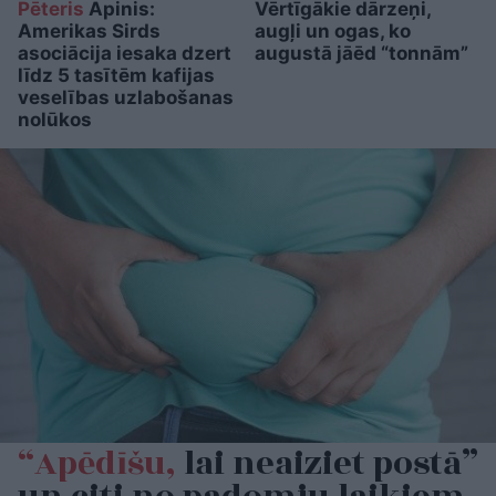
Pēteris
Apinis:
Vērtīgākie dārzeņi,
Amerikas Sirds
augļi un ogas, ko
asociācija iesaka dzert
augustā jāēd “tonnām”
līdz 5 tasītēm kafijas
veselības uzlabošanas
nolūkos
“Apēdīšu,
lai neaiziet postā”