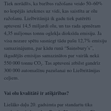
Tiek norādīts, ka barības ražošana veido 50–60%
no kopējās ietekmes uz vidi, kas saistīta ar olu
ražošanu. Lielbritānijā ik gadu tiek patērēti
aptuveni 14,5 miljardi olu, un tas rada apmēram
4,35 miljonus tonnu oglekļa dioksīda emisiju. Ja
visa nozare spētu sasniegt tādu pašu 12,7% emisiju
samazinājumu, par kādu runā “Sainsbury’s”,
ikgadējās emisijas samazinātos par vairāk nekā
550 000 tonnu CO₂. Tas aptuveni atbilst gandrīz
300 000 automašīnu pazušanai no Lielbritānijas
ceļiem.
Vai olu kvalitātē ir atšķirības?
Lielāko daļu 20. gadsimta par standartu tika