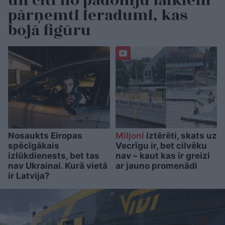
un citi no padomju laikiem
pārņemti ieradumi, kas
bojā figūru
Nosaukts Eiropas
Miljoni
iztērēti, skats uz
spēcīgākais
Vecrīgu ir, bet cilvēku
izlūkdienests, bet tas
nav – kaut kas ir greizi
nav Ukrainai. Kurā vietā
ar jauno promenādi
ir Latvija?