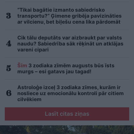
“Tikai bagātie izmanto sabiedrisko
transportu?” Ģimene gribēja pavizināties
ar vilcienu, bet biļešu cena lika pārdomāt
Cik tālu deputāts var aizbraukt par valsts
naudu? Sabiedrība sāk rēķināt un atklājas
vareni cipari
Šīm
3 zodiaka zīmēm augusts būs īsts
murgs – esi gatavs jau tagad!
Astroloģe izceļ 3 zodiaka zīmes, kurām ir
nosliece uz emocionālu kontroli pār citiem
cilvēkiem
Lasīt citas ziņas