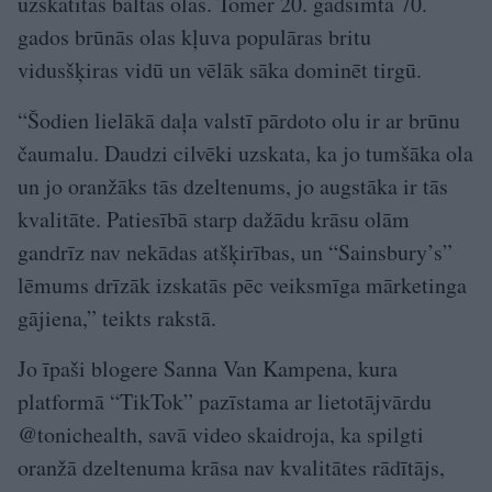
uzskatītas baltas olas. Tomēr 20. gadsimta 70.
gados brūnās olas kļuva populāras britu
vidusšķiras vidū un vēlāk sāka dominēt tirgū.
“Šodien lielākā daļa valstī pārdoto olu ir ar brūnu
čaumalu. Daudzi cilvēki uzskata, ka jo tumšāka ola
un jo oranžāks tās dzeltenums, jo augstāka ir tās
kvalitāte. Patiesībā starp dažādu krāsu olām
gandrīz nav nekādas atšķirības, un “Sainsbury’s”
lēmums drīzāk izskatās pēc veiksmīga mārketinga
gājiena,” teikts rakstā.
Jo īpaši blogere Sanna Van Kampena, kura
platformā “TikTok” pazīstama ar lietotājvārdu
@tonichealth, savā video skaidroja, ka spilgti
oranžā dzeltenuma krāsa nav kvalitātes rādītājs,