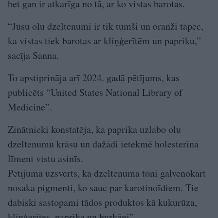
bet gan ir atkarīga no tā, ar ko vistas barotas.
“Jūsu olu dzeltenumi ir tik tumši un oranži tāpēc,
ka vistas tiek barotas ar kliņģerītēm un papriku,”
sacīja Sanna.
To apstiprināja arī 2024. gadā pētījums, kas
publicēts “United States National Library of
Medicine”.
Zinātnieki konstatēja, ka paprika uzlabo olu
dzeltenumu krāsu un dažādi ietekmē holesterīna
līmeni vistu asinīs.
Pētījumā uzsvērts, ka dzeltenuma toni galvenokārt
nosaka pigmenti, ko sauc par karotinoīdiem. Tie
dabiski sastopami tādos produktos kā kukurūza,
kliņģerītes, paprika un burkāni”