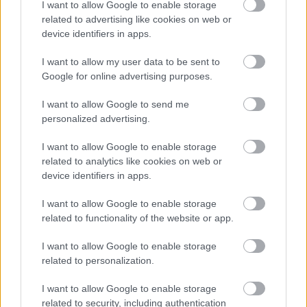
I want to allow Google to enable storage
Atcelt
Ziņot
related to advertising like cookies on web or
Cik tālu deputāts var aizbraukt par valsts
device identifiers in apps.
naudu? Sabiedrība sāk rēķināt un atklājas
vareni cipari
I want to allow my user data to be sent to
Google for online advertising purposes.
Šīm 3 zodiaka zīmēm augusts būs īsts
murgs – esi gatavs jau tagad!
I want to allow Google to send me
personalized advertising.
Lasīt citas ziņas
I want to allow Google to enable storage
related to analytics like cookies on web or
device identifiers in apps.
I want to allow Google to enable storage
related to functionality of the website or app.
Sadarbības projekts
I want to allow Google to enable storage
related to personalization.
I want to allow Google to enable storage
related to security, including authentication