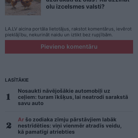
olu izcelsmes valsti?
LA.LV aicina portāla lietotājus, rakstot komentārus, ievērot
pieklājību, nekurināt naidu un iztikt bez rupjībām.
Pievieno komentāru
LASĪTĀKIE
Nosaukti nāvējošākie automobiļi uz
ceļiem: turam īkšķus, lai neatrodi sarakstā
savu auto
Ar
šo zodiaka zīmju pārstāvjiem labāk
nestrīdēties: viņi vienmēr atradīs veidu,
kā pamatīgi atriebties