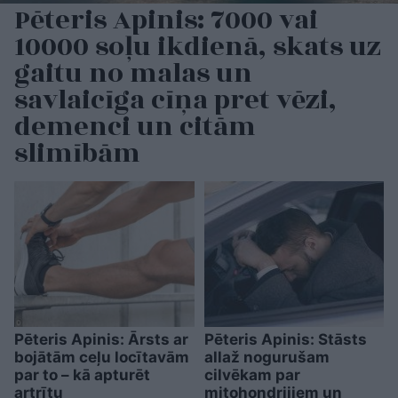
Pēteris Apinis: 7000 vai
10000 soļu ikdienā, skats uz
gaitu no malas un
savlaicīga cīņa pret vēzi,
demenci un citām
slimībām
Pēteris Apinis: Ārsts ar
Pēteris Apinis: Stāsts
bojātām ceļu locītavām
allaž nogurušam
par to – kā apturēt
cilvēkam par
artrītu
mitohondrijiem un