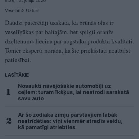
8:29, 13. jūnijs 2026
Veselam
Uzturs
Daudzi patērētāji uzskata, ka brūnās olas ir
veselīgākas par baltajām, bet spilgti oranžs
dzeltenums liecina par augstāku produkta kvalitāti.
Tomēr eksperti norāda, ka šie priekšstati neatbilst
patiesībai.
LASĪTĀKIE
Nosaukti nāvējošākie automobiļi uz
ceļiem: turam īkšķus, lai neatrodi sarakstā
savu auto
Ar šo zodiaka zīmju pārstāvjiem labāk
nestrīdēties: viņi vienmēr atradīs veidu,
kā pamatīgi atriebties