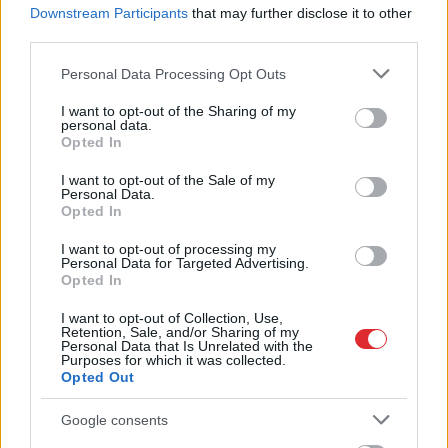
Downstream Participants
that may further disclose it to other
Speciālisti
nosauc laikus,
third parties.
kad kafiju labāk nedzert –
Please note that this website/app uses one or more Google
Personal Data Processing Opt Outs
tā var negatīvi ietekmēt
services and may gather and store information including but
not limited to your visit or usage behaviour. You may click to
I want to opt-out of the Sharing of my
tavu ķermeni
personal data.
grant or deny consent to Google and its third-party tags to
Opted In
use your data for below specified purposes in below Google
LASĪTĀKIE
consent section.
I want to opt-out of the Sale of my
Personal Data.
Nosaukti nāvējošākie automobiļi uz
Opted In
ceļiem: turam īkšķus, lai neatrodi sarakstā
savu auto
I want to opt-out of processing my
Personal Data for Targeted Advertising.
Opted In
Ar
šo zodiaka zīmju pārstāvjiem labāk
nestrīdēties: viņi vienmēr atradīs veidu,
I want to opt-out of Collection, Use,
Retention, Sale, and/or Sharing of my
kā pamatīgi atriebties
Personal Data that Is Unrelated with the
Purposes for which it was collected.
Opted Out
“Tikai bagātie izmanto sabiedrisko
transportu?” Ģimene gribēja pavizināties
Google consents
ar vilcienu, bet biļešu cena lika pārdomāt