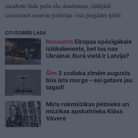
saražotu tādu pašu olu daudzumu, tādējādi
samazinot resursu patēriņu visā piegādes ķēdē.
CITI ŠOBRĪD LASA
Nosaukts
Eiropas spēcīgākais
izlūkdienests, bet tas nav
Ukrainai. Kurā vietā ir Latvija?
Šīm
3 zodiaka zīmēm augusts
būs īsts murgs – esi gatavs jau
tagad!
Miris rokmūzikas pētnieks un
mūzikas apskatnieks Klāss
Vāvere